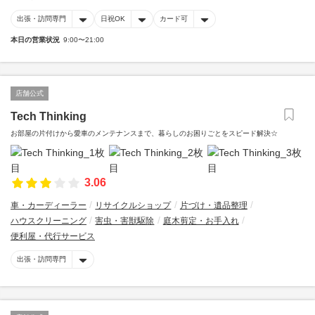
出張・訪問専門
日祝OK
カード可
本日の営業状況
9:00〜21:00
店舗公式
Tech Thinking
お部屋の片付けから愛車のメンテナンスまで、暮らしのお困りごとをスピード解決☆
3.06
車・カーディーラー
リサイクルショップ
片づけ・遺品整理
ハウスクリーニング
害虫・害獣駆除
庭木剪定・お手入れ
便利屋・代行サービス
出張・訪問専門