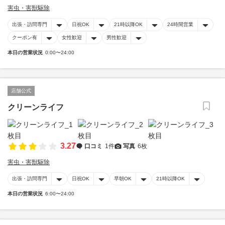
害虫・害獣駆除
出張・訪問専門
日祝OK
21時以降OK
24時間営業
クーポン有
女性歓迎
男性歓迎
本日の営業状況
0:00〜24:00
店舗公式
クリーンライフ
3.27
口コミ
1件
写真
6枚
害虫・害獣駆除
出張・訪問専門
日祝OK
早朝OK
21時以降OK
本日の営業状況
6:00〜24:00