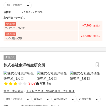
出張・訪問専門
価格帯
￥7,700〜￥27,500
主な料金・サービス
害虫駆除
7,700
￥
（税込）
コバエ•チョウバエ
害獣駆除
27,500
￥
（税込）
ネズミ駆除•予防
店舗公式
株式会社東洋衛生研究所
3.07
写真
3枚
害虫・害獣駆除
トイレつまり・水漏れ修理・蛇口修理
出張・訪問対応
日祝OK
21時以降OK
24時間営業
住所
大阪府大阪市城東区古市1丁目13−6