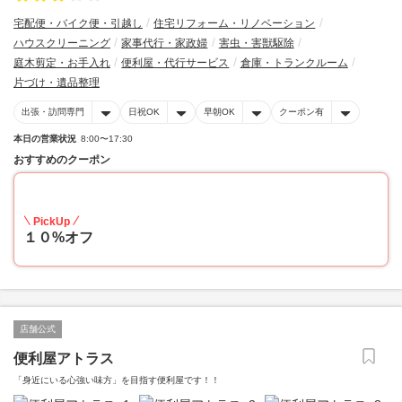
宅配便・バイク便・引越し
住宅リフォーム・リノベーション
ハウスクリーニング
家事代行・家政婦
害虫・害獣駆除
庭木剪定・お手入れ
便利屋・代行サービス
倉庫・トランクルーム
片づけ・遺品整理
出張・訪問専門
日祝OK
早朝OK
クーポン有
本日の営業状況
8:00〜17:30
おすすめのクーポン
10
PickUp
１０%オフ
店舗公式
便利屋アトラス
「身近にいる心強い味方」を目指す便利屋です！！