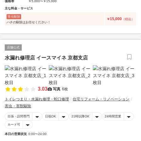
価格帯
￥5,000〜￥15,000
主な料金・サービス
害虫駆除
15,000
￥
（税込）
ハチの駆除はお任せください！
店舗公式
水漏れ修理店 イースマイネ 京都支店
3.03
写真
6枚
トイレつまり・水漏れ修理・蛇口修理
住宅リフォーム・リノベーション
害虫・害獣駆除
出張・訪問専門
日祝OK
21時以降OK
24時間営業
カード可
本日の営業状況
0:00〜24:00