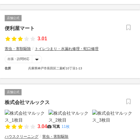
店舗公式
便利屋マート
3.01
害虫・害獣駆除
トイレつまり・水漏れ修理・蛇口修理
出張・訪問対応
住所
兵庫県神戸市長田区二葉町10丁目1-13
店舗公式
株式会社マルックス
3.04
写真
11枚
ハウスクリーニング
害虫・害獣駆除