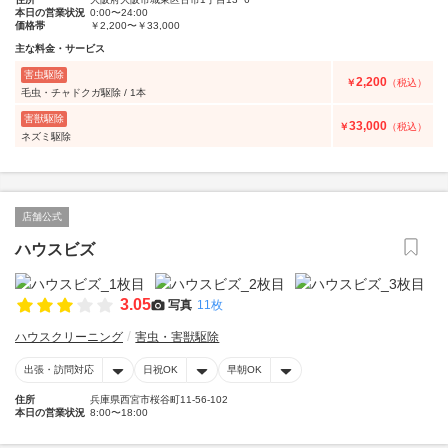
本日の営業状況
0:00〜24:00
価格帯
￥2,200〜￥33,000
主な料金・サービス
害虫駆除
2,200
￥
（税込）
毛虫・チャドクガ駆除 / 1本
害獣駆除
33,000
￥
（税込）
ネズミ駆除
店舗公式
ハウスビズ
3.05
写真
11枚
ハウスクリーニング
害虫・害獣駆除
出張・訪問対応
日祝OK
早朝OK
住所
兵庫県西宮市桜谷町11-56-102
本日の営業状況
8:00〜18:00