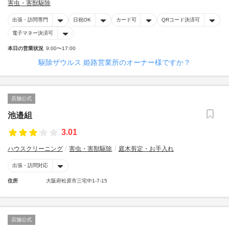
害虫・害獣駆除
出張・訪問専門
日祝OK
カード可
QRコード決済可
電子マネー決済可
本日の営業状況
9:00〜17:00
駆除ザウルス 姫路営業所のオーナー様ですか？
店舗公式
池邉組
3.01
ハウスクリーニング
害虫・害獣駆除
庭木剪定・お手入れ
出張・訪問対応
住所
大阪府松原市三宅中1-7-15
店舗公式