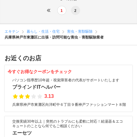
1
2
エキテン
暮らし・生活・住宅
害虫・害獣駆除
兵庫県神戸市東灘区に出張・訪問可能な害虫・害獣駆除業者
お近くのお店
今すぐお得なクーポンをチェック
パソコン指導歴10年超・視覚障害者の代表がサポートいたします
ブラインドITヘルパー
3.13
兵庫県神戸市東灘区向洋町中６丁目９番神戸ファッションマート８階
交換実績30年以上｜突然のトラブルにも柔軟に対応！給湯器＆エコ
キュートのことなら何でもご相談ください
エーセツ