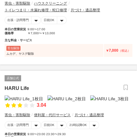
害虫・害獣駆除
ハウスクリーニング
トイレつまり・水漏れ修理・蛇口修理
片づけ・遺品整理
出張・訪問専門
日祝OK
本日の営業状況
9:00〜17:00
価格帯
￥7,000〜￥13,000
主な料金・サービス
害虫駆除
7,000
￥
（税込）
ムカデ、ヤスデ駆除
店舗公式
HARU Life
3.04
害虫・害獣駆除
便利屋・代行サービス
片づけ・遺品整理
出張・訪問専門
日祝OK
21時以降OK
本日の営業状況
9:00〜23:00 23:30〜29:30