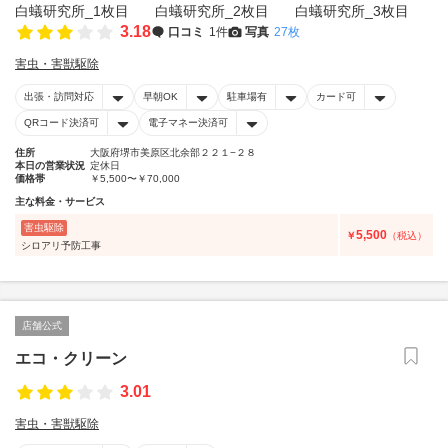
3.18
口コミ
1件
写真
27枚
害虫・害獣駆除
出張・訪問対応
早朝OK
駐車場有
カード可
QRコード決済可
電子マネー決済可
住所
大阪府堺市美原区北余部２２１−２８
本日の営業状況
定休日
価格帯
￥5,500〜￥70,000
主な料金・サービス
害虫駆除
5,500
￥
（税込）
シロアリ予防工事
店舗公式
エコ・クリーン
3.01
害虫・害獣駆除