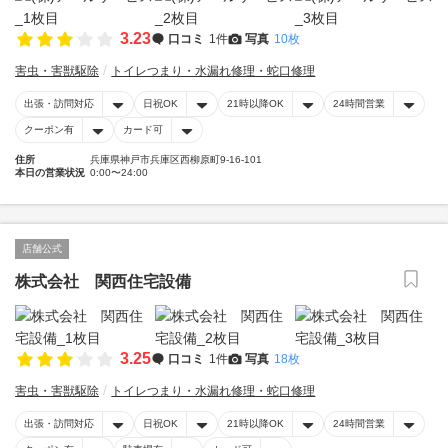
3.23
口コミ
1件
写真
10枚
害虫・害獣駆除
トイレつまり・水漏れ修理・蛇口修理
出張・訪問対応
日祝OK
21時以降OK
24時間営業
クーポン有
カード可
住所
兵庫県神戸市兵庫区西柳原町9-16-101
本日の営業状況
0:00〜24:00
店舗公式
株式会社 関西住宅設備
3.25
口コミ
1件
写真
18枚
害虫・害獣駆除
トイレつまり・水漏れ修理・蛇口修理
出張・訪問対応
日祝OK
21時以降OK
24時間営業