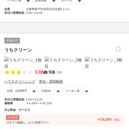
クーポン有
駐車場有
カード可
住所
兵庫県神戸市長田区浜添通2-1-2-1
本日の営業状況
0:00〜24:00
店舗公式
うちクリーン
3.08
写真
8枚
ハウスクリーニング
害虫・害獣駆除
出張・訪問専門
日祝OK
クーポン有
本日の営業状況
9:00〜21:00
価格帯
￥4,400〜￥35,200
主な料金・サービス
害虫駆除
35,200
￥
（税込）
ゴキブリ駆除しっかり年間プラン