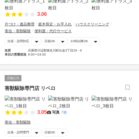
3.06
片づけ・遺品整理
庭木剪定・お手入れ
ハウスクリーニング
害虫・害獣駆除
便利屋・代行サービス
出張・訪問対応
日祝OK
21時以降OK
住所
兵庫県川辺郡猪名川町白金3丁目29－6
本日の営業状況
9:00〜24:00
店舗公式
害獣駆除専門店 リベロ
3.05
写真
7枚
害虫・害獣駆除
出張・訪問専門
日祝OK