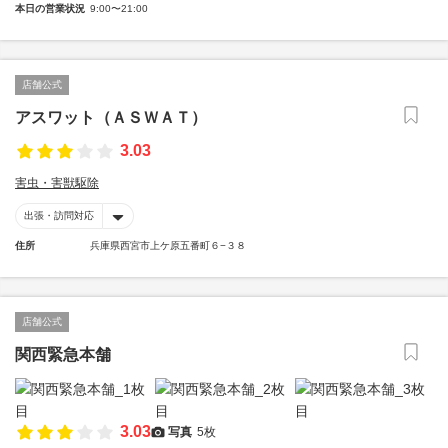
本日の営業状況
9:00〜21:00
店舗公式
アスワット（ＡＳＷＡＴ）
3.03
害虫・害獣駆除
出張・訪問対応
住所
兵庫県西宮市上ケ原五番町６−３８
店舗公式
関西緊急本舗
3.03
写真
5枚