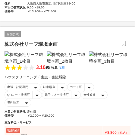
住所
大阪府大阪市東淀川区下新庄3-9-50
本日の営業状況
9:00〜19:00
価格帯
￥13,200〜￥72,800
店舗公式
株式会社リーフ環境企画
3.10
写真
9枚
ハウスクリーニング
害虫・害獣駆除
出張・訪問専門
駐車場有
カード可
QRコード決済可
電子マネー決済可
女性歓迎
男性歓迎
本日の営業状況
定休日
価格帯
￥2,200〜￥20,900
主な料金・サービス
害虫駆除
8,800
￥
（税込）