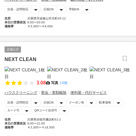
出張・訪問対応
日祝OK
早朝OK
住所
兵庫県丹波篠山市京町45-12
本日の営業状況
8:00〜20:00
価格帯
￥3,300〜￥9,000
店舗公式
NEXT CLEAN
3.08
写真
14枚
ハウスクリーニング
害虫・害獣駆除
便利屋・代行サービス
出張・訪問対応
日祝OK
クーポン有
駐車場有
カード可
QRコード決済可
住所
兵庫県赤穂市磯浜町61-2
本日の営業状況
9:00〜21:00
価格帯
￥3,300〜￥16,500