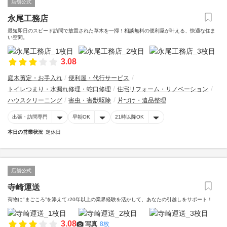
店舗公式
永尾工務店
最短即日のスピード訪問で放置された草木を一掃！相談無料の便利屋が叶える、快適な住ま
い空間。
3.08
庭木剪定・お手入れ
便利屋・代行サービス
トイレつまり・水漏れ修理・蛇口修理
住宅リフォーム・リノベーション
ハウスクリーニング
害虫・害獣駆除
片づけ・遺品整理
出張・訪問専門
早朝OK
21時以降OK
本日の営業状況
定休日
店舗公式
寺崎運送
荷物に"まごころ”を添えて♪20年以上の業界経験を活かして、あなたの引越しをサポート！
3.08
写真
8枚