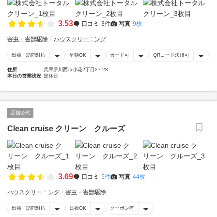
3.53
口コミ
3件
写真
9枚
害虫・害獣駆除
ハウスクリーニング
出張・訪問対応
早朝OK
カード可
QRコード決済可
住所
兵庫県川西市小花2丁目27-28
本日の営業状況
定休日
店舗公式
Clean cruise クリーン クルーズ
3.69
口コミ
5件
写真
44枚
ハウスクリーニング
害虫・害獣駆除
出張・訪問対応
日祝OK
クーポン有