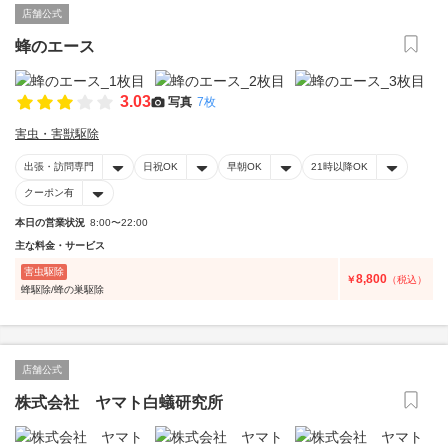
店舗公式
蜂のエース
3.03
写真
7枚
害虫・害獣駆除
出張・訪問専門
日祝OK
早朝OK
21時以降OK
クーポン有
本日の営業状況
8:00〜22:00
主な料金・サービス
害虫駆除
8,800
￥
（税込）
蜂駆除/蜂の巣駆除
店舗公式
株式会社 ヤマト白蟻研究所