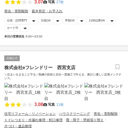
3.07
写真
27枚
害虫・害獣駆除
庭木剪定・お手入れ
出張・訪問専門
日祝OK
早朝OK
21時以降OK
カード可
本日の営業状況
8:00〜23:00
店舗公式
株式会社eフレンドリー 西宮支店
＼住まいをまるごと守る／熟練の技術と自社一貫施工で叶える、家計に優しい定期メンテナ
ンス。
3.08
写真
11枚
住宅リフォーム・リノベーション
ハウスクリーニング
害虫・害獣駆除
トイレつまり・水漏れ修理・蛇口修理
畳・障子・壁紙張り替え
片づけ・遺品整理