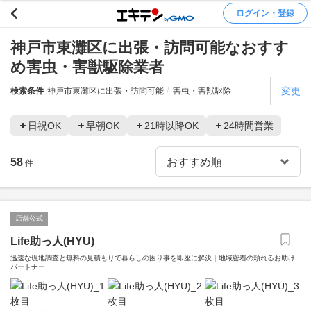
ログイン・登録
神戸市東灘区に出張・訪問可能なおすす
め害虫・害獣駆除業者
変更
検索条件
神戸市東灘区に出張・訪問可能
害虫・害獣駆除
日祝OK
早朝OK
21時以降OK
24時間営業
58
件
店舗公式
Life助っ人(HYU)
迅速な現地調査と無料の見積もりで暮らしの困り事を即座に解決｜地域密着の頼れるお助け
パートナー