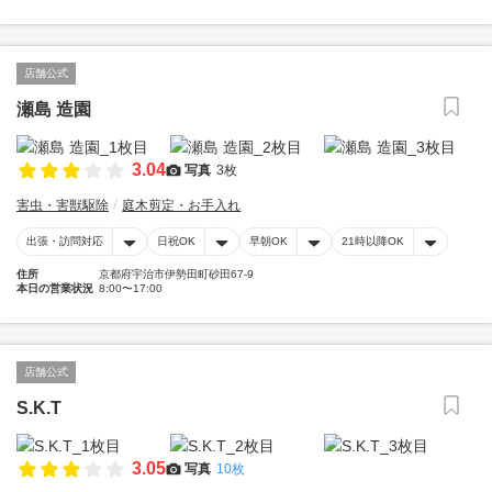
店舗公式
瀬島 造園
3.04
写真
3枚
害虫・害獣駆除
庭木剪定・お手入れ
出張・訪問対応
日祝OK
早朝OK
21時以降OK
住所
京都府宇治市伊勢田町砂田67-9
本日の営業状況
8:00〜17:00
店舗公式
S.K.T
3.05
写真
10枚