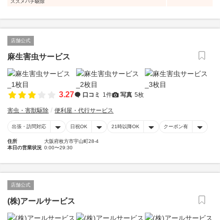
スズメバチ駆除
店舗公式
麻生害虫サービス
3.27
口コミ
1件
写真
5枚
害虫・害獣駆除
便利屋・代行サービス
出張・訪問対応
日祝OK
21時以降OK
クーポン有
住所
大阪府枚方市宇山町28-4
本日の営業状況
0:00〜29:30
店舗公式
(株)アールサービス