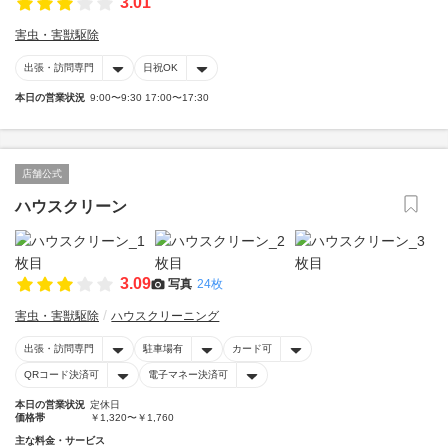
3.01
害虫・害獣駆除
出張・訪問専門
日祝OK
本日の営業状況
9:00〜9:30 17:00〜17:30
店舗公式
ハウスクリーン
3.09
写真
24枚
害虫・害獣駆除
ハウスクリーニング
出張・訪問専門
駐車場有
カード可
QRコード決済可
電子マネー決済可
本日の営業状況
定休日
価格帯
￥1,320〜￥1,760
主な料金・サービス