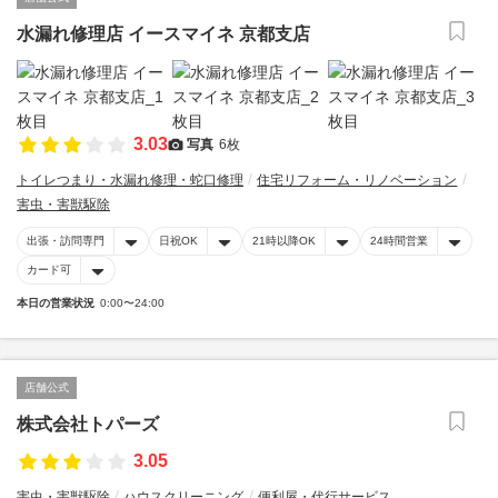
水漏れ修理店 イースマイネ 京都支店
3.03
写真
6枚
トイレつまり・水漏れ修理・蛇口修理
住宅リフォーム・リノベーション
害虫・害獣駆除
出張・訪問専門
日祝OK
21時以降OK
24時間営業
カード可
本日の営業状況
0:00〜24:00
店舗公式
株式会社トパーズ
3.05
害虫・害獣駆除
ハウスクリーニング
便利屋・代行サービス