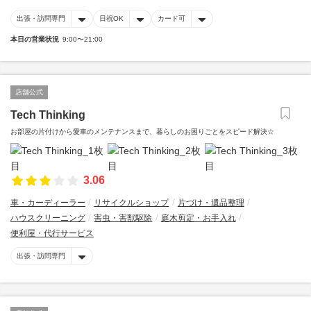
出張・訪問専門
日祝OK
カード可
本日の営業状況
9:00〜21:00
店舗公式
Tech Thinking
お部屋の片付けから愛車のメンテナンスまで、暮らしのお困りごとをスピード解決☆
3.06
車・カーディーラー
リサイクルショップ
片づけ・遺品整理
ハウスクリーニング
害虫・害獣駆除
庭木剪定・お手入れ
便利屋・代行サービス
出張・訪問専門