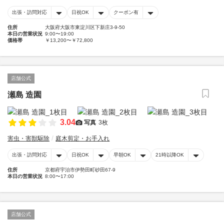
出張・訪問対応
日祝OK
クーポン有
住所
大阪府大阪市東淀川区下新庄3-9-50
本日の営業状況
9:00〜19:00
価格帯
￥13,200〜￥72,800
店舗公式
瀬島 造園
3.04
写真
3枚
害虫・害獣駆除
庭木剪定・お手入れ
出張・訪問対応
日祝OK
早朝OK
21時以降OK
住所
京都府宇治市伊勢田町砂田67-9
本日の営業状況
8:00〜17:00
店舗公式