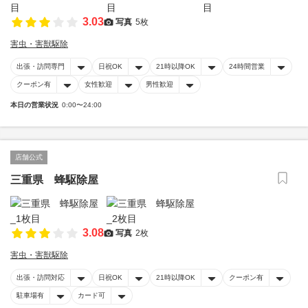
3.03
写真
5枚
害虫・害獣駆除
出張・訪問専門
日祝OK
21時以降OK
24時間営業
クーポン有
女性歓迎
男性歓迎
本日の営業状況
0:00〜24:00
店舗公式
三重県 蜂駆除屋
3.08
写真
2枚
害虫・害獣駆除
出張・訪問対応
日祝OK
21時以降OK
クーポン有
駐車場有
カード可