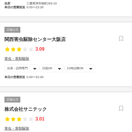
住所
三重県津市牧町283-10
本日の営業状況
0:00〜23:30
店舗公式
関西害虫駆除センター大阪店
3.09
害虫・害獣駆除
出張・訪問専門
日祝OK
21時以降OK
本日の営業状況
0:00〜22:00
店舗公式
株式会社サニテック
3.01
害虫・害獣駆除