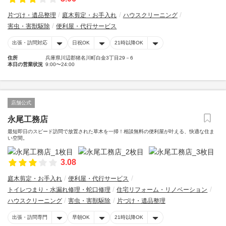
片づけ・遺品整理
庭木剪定・お手入れ
ハウスクリーニング
害虫・害獣駆除
便利屋・代行サービス
出張・訪問対応
日祝OK
21時以降OK
住所
兵庫県川辺郡猪名川町白金3丁目29－6
本日の営業状況
9:00〜24:00
店舗公式
永尾工務店
最短即日のスピード訪問で放置された草木を一掃！相談無料の便利屋が叶える、快適な住ま
い空間。
3.08
庭木剪定・お手入れ
便利屋・代行サービス
トイレつまり・水漏れ修理・蛇口修理
住宅リフォーム・リノベーション
ハウスクリーニング
害虫・害獣駆除
片づけ・遺品整理
出張・訪問専門
早朝OK
21時以降OK