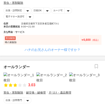
害虫・害獣駆除
出張・訪問対応
日祝OK
カード可
電子マネー決済可
住所
京都府京都市下京区朱雀宝蔵町73-1
本日の営業状況
9:00〜21:00
主な料金・サービス
害虫駆除
6,600
￥
（税込）
蜂の巣駆除
ハチのお兄さんのオーナー様ですか？
オールランダー
3.03
害虫・害獣駆除
鍵交換・鍵修理
片づけ・遺品整理
出張・訪問専門