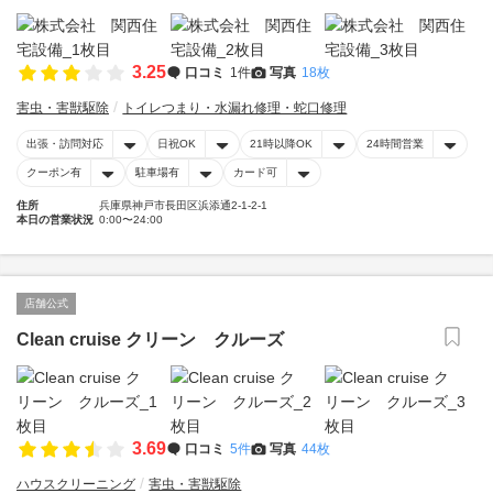
3.25
口コミ
1件
写真
18枚
害虫・害獣駆除
トイレつまり・水漏れ修理・蛇口修理
出張・訪問対応
日祝OK
21時以降OK
24時間営業
クーポン有
駐車場有
カード可
住所
兵庫県神戸市長田区浜添通2-1-2-1
本日の営業状況
0:00〜24:00
店舗公式
Clean cruise クリーン クルーズ
3.69
口コミ
5件
写真
44枚
ハウスクリーニング
害虫・害獣駆除