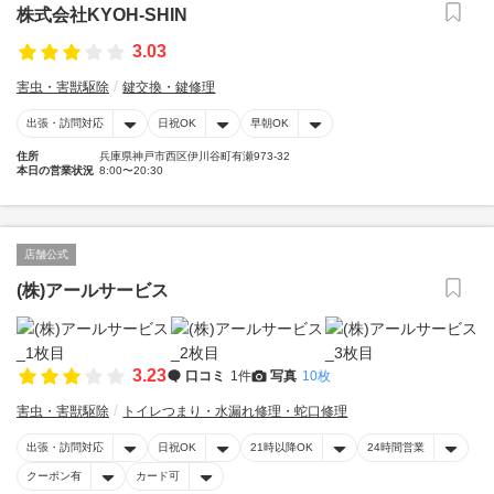
株式会社KYOH-SHIN
3.03
害虫・害獣駆除
鍵交換・鍵修理
出張・訪問対応
日祝OK
早朝OK
住所
兵庫県神戸市西区伊川谷町有瀬973-32
本日の営業状況
8:00〜20:30
店舗公式
(株)アールサービス
3.23
口コミ
1件
写真
10枚
害虫・害獣駆除
トイレつまり・水漏れ修理・蛇口修理
出張・訪問対応
日祝OK
21時以降OK
24時間営業
クーポン有
カード可