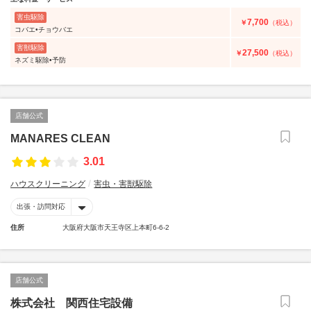
害虫駆除
7,700
￥
（税込）
コバエ•チョウバエ
害獣駆除
27,500
￥
（税込）
ネズミ駆除•予防
店舗公式
MANARES CLEAN
3.01
ハウスクリーニング
害虫・害獣駆除
出張・訪問対応
住所
大阪府大阪市天王寺区上本町6-6-2
店舗公式
株式会社 関西住宅設備