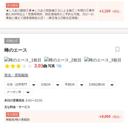
害虫駆除
★しろあり駆除工事★しろあり防除施工士による施工！年間の工事件
1,320
￥
（税込）
数1,000件以上！営業時間外、対応地域外のご予約も可能。万が一の
事故に備えて損害保険加入済！（東京海上日動火災保険）
店舗公式
蜂のエース
3.03
写真
7枚
害虫・害獣駆除
出張・訪問専門
日祝OK
早朝OK
21時以降OK
クーポン有
本日の営業状況
8:00〜22:00
主な料金・サービス
害虫駆除
8,800
￥
（税込）
蜂駆除/蜂の巣駆除