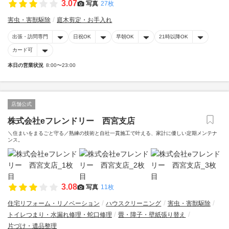
3.07
写真
27枚
害虫・害獣駆除
庭木剪定・お手入れ
出張・訪問専門
日祝OK
早朝OK
21時以降OK
カード可
本日の営業状況
8:00〜23:00
店舗公式
株式会社eフレンドリー 西宮支店
＼住まいをまるごと守る／熟練の技術と自社一貫施工で叶える、家計に優しい定期メンテナ
ンス。
3.08
写真
11枚
住宅リフォーム・リノベーション
ハウスクリーニング
害虫・害獣駆除
トイレつまり・水漏れ修理・蛇口修理
畳・障子・壁紙張り替え
片づけ・遺品整理