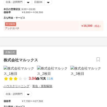
出張・訪問専門
日祝OK
本日の営業状況
9:00〜19:00
価格帯
￥8,800〜￥38,500
主な料金・サービス
害虫駆除
16,500
￥
（税込）
アシナガバチ
店舗公式
株式会社マルックス
3.04
写真
11枚
ハウスクリーニング
害虫・害獣駆除
出張・訪問専門
価格帯
￥7,700〜￥27,500
主な料金・サービス