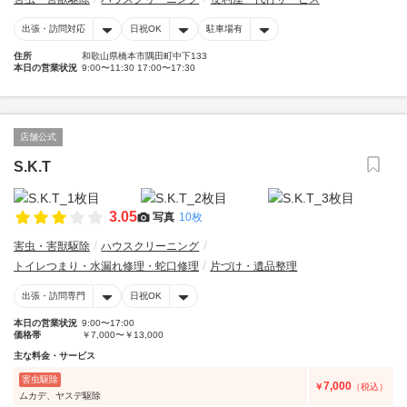
出張・訪問対応
日祝OK
駐車場有
住所
和歌山県橋本市隅田町中下133
本日の営業状況
9:00〜11:30 17:00〜17:30
店舗公式
S.K.T
3.05
写真
10枚
害虫・害獣駆除
ハウスクリーニング
トイレつまり・水漏れ修理・蛇口修理
片づけ・遺品整理
出張・訪問専門
日祝OK
本日の営業状況
9:00〜17:00
価格帯
￥7,000〜￥13,000
主な料金・サービス
害虫駆除
7,000
￥
（税込）
ムカデ、ヤスデ駆除