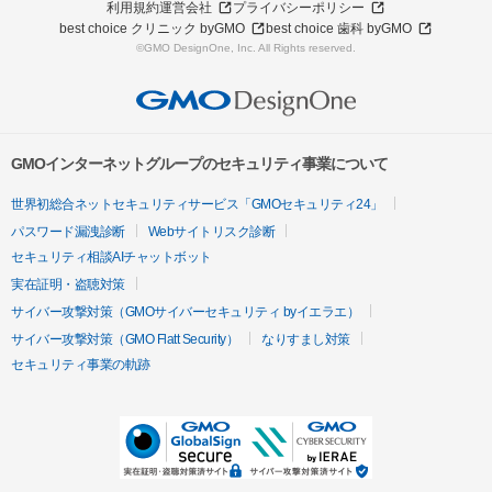
利用規約
運営会社
プライバシーポリシー
best choice クリニック byGMO
best choice 歯科 byGMO
©GMO DesignOne, Inc. All Rights reserved.
GMOインターネットグループのセキュリティ事業について
世界初総合ネットセキュリティサービス「GMOセキュリティ24」
パスワード漏洩診断
Webサイトリスク診断
セキュリティ相談AIチャットボット
実在証明・盗聴対策
サイバー攻撃対策（GMOサイバーセキュリティ byイエラエ）
サイバー攻撃対策（GMO Flatt Security）
なりすまし対策
セキュリティ事業の軌跡