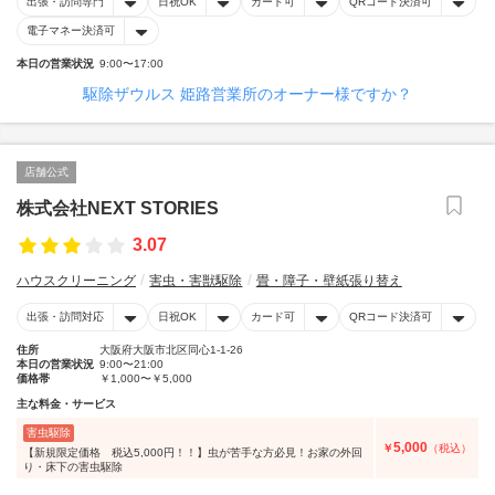
出張・訪問専門
日祝OK
カード可
QRコード決済可
電子マネー決済可
本日の営業状況
9:00〜17:00
駆除ザウルス 姫路営業所のオーナー様ですか？
店舗公式
株式会社NEXT STORIES
3.07
ハウスクリーニング
害虫・害獣駆除
畳・障子・壁紙張り替え
出張・訪問対応
日祝OK
カード可
QRコード決済可
住所
大阪府大阪市北区同心1-1-26
本日の営業状況
9:00〜21:00
価格帯
￥1,000〜￥5,000
主な料金・サービス
害虫駆除
5,000
￥
（税込）
【新規限定価格 税込5,000円！！】虫が苦手な方必見！お家の外回
り・床下の害虫駆除