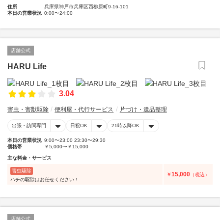
住所
兵庫県神戸市兵庫区西柳原町9-16-101
本日の営業状況
0:00〜24:00
店舗公式
HARU Life
3.04
害虫・害獣駆除
便利屋・代行サービス
片づけ・遺品整理
出張・訪問専門
日祝OK
21時以降OK
本日の営業状況
9:00〜23:00 23:30〜29:30
価格帯
￥5,000〜￥15,000
主な料金・サービス
害虫駆除
15,000
￥
（税込）
ハチの駆除はお任せください！
店舗公式