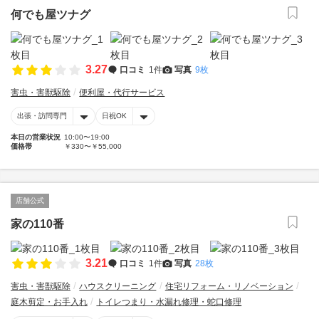
何でも屋ツナグ
3.27
口コミ
1件
写真
9枚
害虫・害獣駆除
便利屋・代行サービス
出張・訪問専門
日祝OK
本日の営業状況
10:00〜19:00
価格帯
￥330〜￥55,000
店舗公式
家の110番
3.21
口コミ
1件
写真
28枚
害虫・害獣駆除
ハウスクリーニング
住宅リフォーム・リノベーション
庭木剪定・お手入れ
トイレつまり・水漏れ修理・蛇口修理