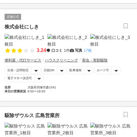
店舗公式
株式会社にしき
3.24
口コミ
1件
写真
17枚
便利屋・代行サービス
ハウスクリーニング
害虫・害獣駆除
出張・訪問対応
日祝OK
駐車場有
カード可
電子マネー決済可
住所
大阪府貝塚市森1041
本日の営業状況
9:00〜18:00
駆除ザウルス 広島営業所