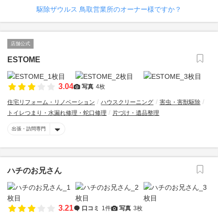
駆除ザウルス 鳥取営業所のオーナー様ですか？
店舗公式
ESTOME
3.04
写真
4枚
住宅リフォーム・リノベーション
ハウスクリーニング
害虫・害獣駆除
トイレつまり・水漏れ修理・蛇口修理
片づけ・遺品整理
出張・訪問専門
ハチのお兄さん
3.21
口コミ
1件
写真
3枚