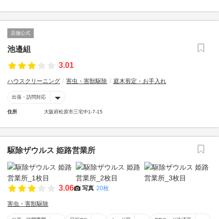
店舗公式
池邉組
3.01
ハウスクリーニング
害虫・害獣駆除
庭木剪定・お手入れ
出張・訪問対応
住所
大阪府松原市三宅中1-7-15
駆除ザウルス 姫路営業所
3.06
写真
20枚
害虫・害獣駆除