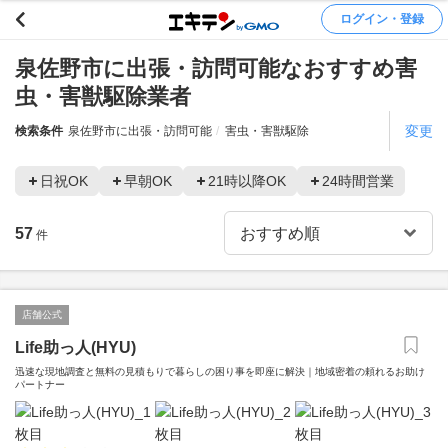
ログイン・登録
泉佐野市に出張・訪問可能なおすすめ害
虫・害獣駆除業者
変更
検索条件
泉佐野市に出張・訪問可能
害虫・害獣駆除
日祝OK
早朝OK
21時以降OK
24時間営業
57
件
店舗公式
Life助っ人(HYU)
迅速な現地調査と無料の見積もりで暮らしの困り事を即座に解決｜地域密着の頼れるお助け
パートナー