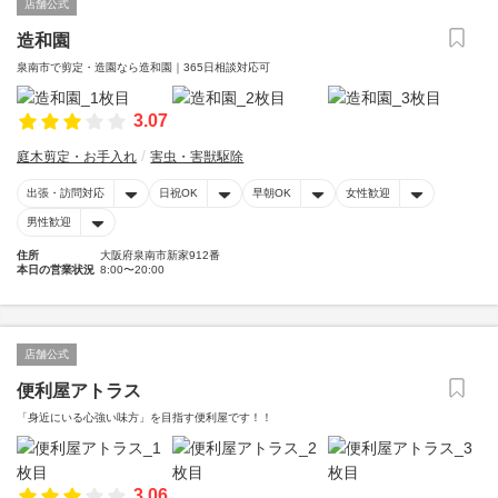
店舗公式
造和園
泉南市で剪定・造園なら造和園｜365日相談対応可
3.07
庭木剪定・お手入れ
害虫・害獣駆除
出張・訪問対応
日祝OK
早朝OK
女性歓迎
男性歓迎
住所
大阪府泉南市新家912番
本日の営業状況
8:00〜20:00
店舗公式
便利屋アトラス
「身近にいる心強い味方」を目指す便利屋です！！
3.06