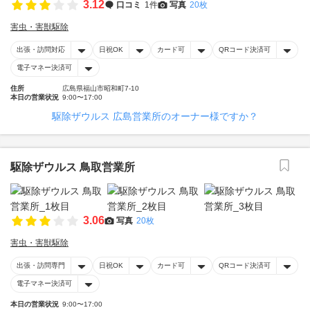
3.12
口コミ
1件
写真
20枚
害虫・害獣駆除
出張・訪問対応
日祝OK
カード可
QRコード決済可
電子マネー決済可
住所
広島県福山市昭和町7-10
本日の営業状況
9:00〜17:00
駆除ザウルス 広島営業所のオーナー様ですか？
駆除ザウルス 鳥取営業所
3.06
写真
20枚
害虫・害獣駆除
出張・訪問専門
日祝OK
カード可
QRコード決済可
電子マネー決済可
本日の営業状況
9:00〜17:00