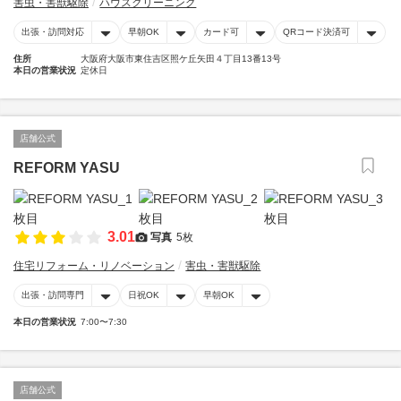
害虫・害獣駆除
ハウスクリーニング
出張・訪問対応
早朝OK
カード可
QRコード決済可
住所
大阪府大阪市東住吉区照ケ丘矢田４丁目13番13号
本日の営業状況
定休日
店舗公式
REFORM YASU
3.01
写真
5枚
住宅リフォーム・リノベーション
害虫・害獣駆除
出張・訪問専門
日祝OK
早朝OK
本日の営業状況
7:00〜7:30
店舗公式