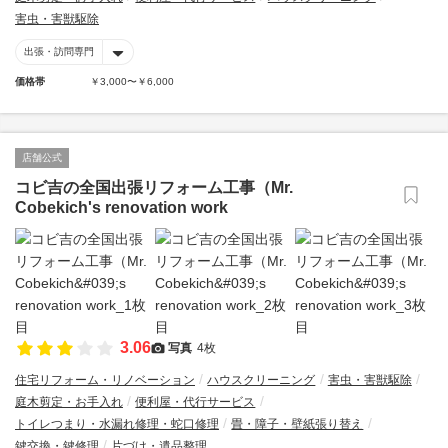
害虫・害獣駆除
出張・訪問専門
価格帯
￥3,000〜￥6,000
店舗公式
コビ吉の全国出張リフォーム工事（Mr.
Cobekich's renovation work
3.06
写真
4枚
住宅リフォーム・リノベーション
ハウスクリーニング
害虫・害獣駆除
庭木剪定・お手入れ
便利屋・代行サービス
トイレつまり・水漏れ修理・蛇口修理
畳・障子・壁紙張り替え
鍵交換・鍵修理
片づけ・遺品整理