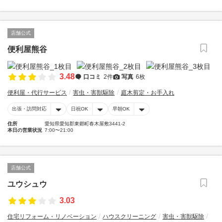
店舗公式
便利屋熊谷
3.48
口コミ
2件
写真
6枚
便利屋・代行サービス
害虫・害獣駆除
庭木剪定・お手入れ
出張・訪問対応
日祝OK
早朝OK
住所
愛知県愛知郡東郷町春木屋敷3441-2
本日の営業状況
7:00〜21:00
店舗公式
ユウシュウ
3.03
住宅リフォーム・リノベーション
ハウスクリーニング
害虫・害獣駆除