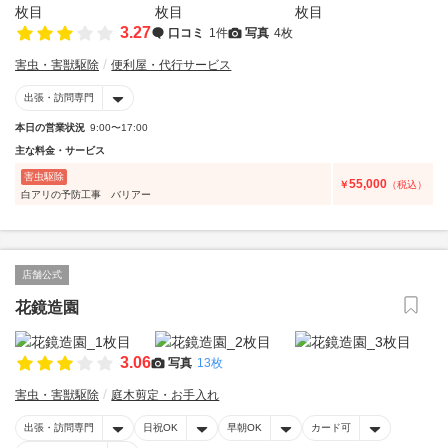
3.27
口コミ
1件
写真
4枚
害虫・害獣駆除
便利屋・代行サービス
出張・訪問専門
本日の営業状況
9:00〜17:00
主な料金・サービス
害虫駆除
55,000
￥
（税込）
白アリの予防工事 バリアー
店舗公式
花鏡造園
3.06
写真
13枚
害虫・害獣駆除
庭木剪定・お手入れ
出張・訪問専門
日祝OK
早朝OK
カード可