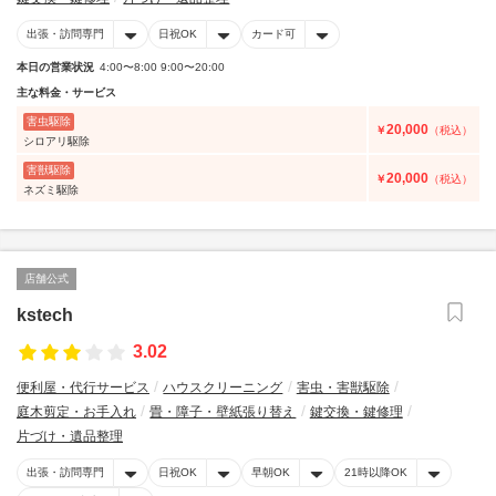
出張・訪問専門
日祝OK
カード可
本日の営業状況
4:00〜8:00 9:00〜20:00
主な料金・サービス
害虫駆除
20,000
￥
（税込）
シロアリ駆除
害獣駆除
20,000
￥
（税込）
ネズミ駆除
店舗公式
kstech
3.02
便利屋・代行サービス
ハウスクリーニング
害虫・害獣駆除
庭木剪定・お手入れ
畳・障子・壁紙張り替え
鍵交換・鍵修理
片づけ・遺品整理
出張・訪問専門
日祝OK
早朝OK
21時以降OK