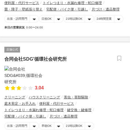
便利屋・代行サービス
トイレつまり・水漏れ修理・蛇口修理
畳・障子・壁紙張り替え
宅配便・バイク便・引越し
片づけ・遺品整理
出張・訪問専門
日祝OK
21時以降OK
24時間営業
本日の営業状況
0:00〜24:00
店舗公式
合同会社SDG'循環社会研究所
3.04
クリーニング
ハウスクリーニング
害虫・害獣駆除
庭木剪定・お手入れ
便利屋・代行サービス
トイレつまり・水漏れ修理・蛇口修理
鍵交換・鍵修理
宅配便・バイク便・引越し
片づけ・遺品整理
出張・訪問専門
早朝OK
21時以降OK