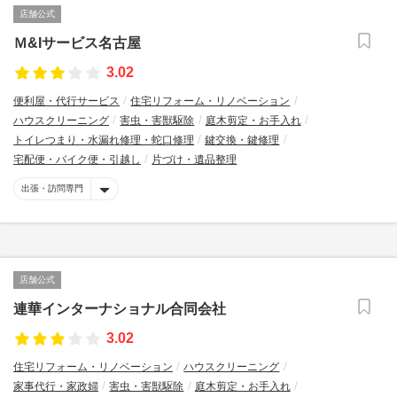
店舗公式
Ｍ&Iサービス名古屋
3.02
便利屋・代行サービス
住宅リフォーム・リノベーション
ハウスクリーニング
害虫・害獣駆除
庭木剪定・お手入れ
トイレつまり・水漏れ修理・蛇口修理
鍵交換・鍵修理
宅配便・バイク便・引越し
片づけ・遺品整理
出張・訪問専門
店舗公式
連華インターナショナル合同会社
3.02
住宅リフォーム・リノベーション
ハウスクリーニング
家事代行・家政婦
害虫・害獣駆除
庭木剪定・お手入れ