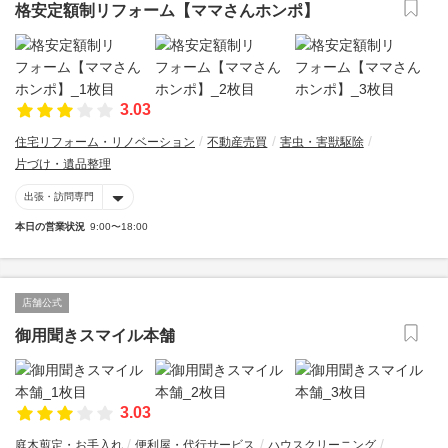
格安定額制リフォーム【ママさんホンポ】
3.03
住宅リフォーム・リノベーション
不動産売買
害虫・害獣駆除
片づけ・遺品整理
出張・訪問専門
本日の営業状況
9:00〜18:00
店舗公式
御用聞きスマイル本舗
3.03
庭木剪定・お手入れ
便利屋・代行サービス
ハウスクリーニング