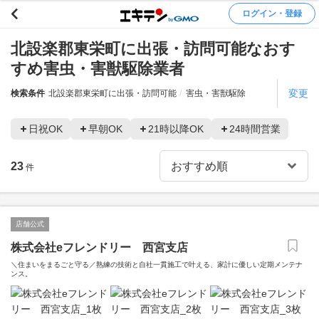
ログイン・登録
北設楽郡東栄町に出張・訪問可能なおす
すめ害虫・害獣駆除業者
変更
検索条件
北設楽郡東栄町に出張・訪問可能
害虫・害獣駆除
日祝OK
早朝OK
21時以降OK
24時間営業
23
件
店舗公式
株式会社eフレンドリー 西宮支店
＼住まいをまるごと守る／熟練の技術と自社一貫施工で叶える、家計に優しい定期メンテナ
ンス。