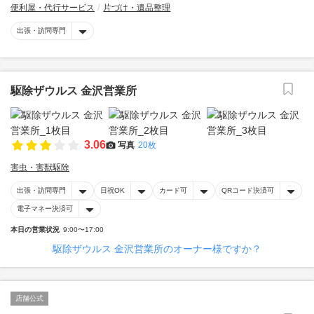
便利屋・代行サービス
片づけ・遺品整理
出張・訪問専門
駆除ザウルス 金沢営業所
3.06
写真
20枚
害虫・害獣駆除
出張・訪問専門
日祝OK
カード可
QRコード決済可
電子マネー決済可
本日の営業状況
9:00〜17:00
駆除ザウルス 金沢営業所のオーナー様ですか？
店舗公式