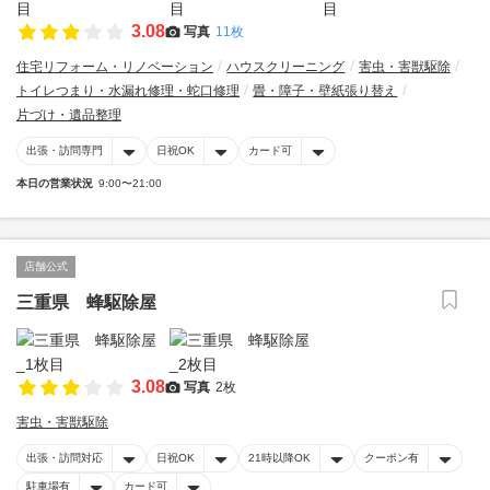
3.08
写真
11枚
住宅リフォーム・リノベーション
ハウスクリーニング
害虫・害獣駆除
トイレつまり・水漏れ修理・蛇口修理
畳・障子・壁紙張り替え
片づけ・遺品整理
出張・訪問専門
日祝OK
カード可
本日の営業状況
9:00〜21:00
店舗公式
三重県 蜂駆除屋
3.08
写真
2枚
害虫・害獣駆除
出張・訪問対応
日祝OK
21時以降OK
クーポン有
駐車場有
カード可