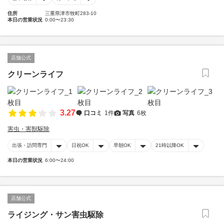
住所
三重県津市牧町283-10
本日の営業状況
0:00〜23:30
店舗公式
クリーンライフ
3.27
口コミ
1件
写真
6枚
害虫・害獣駆除
出張・訪問専門
日祝OK
早朝OK
21時以降OK
本日の営業状況
6:00〜24:00
店舗公式
ライジング・サン害虫駆除