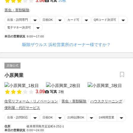
3.06
写真
20枚
害虫・害獣駆除
出張・訪問専門
日祝OK
カード可
QRコード決済可
電子マネー決済可
本日の営業状況
9:00〜17:00
駆除ザウルス 浜松営業所のオーナー様ですか？
店舗公式
小原興業
3.09
写真
2枚
住宅リフォーム・リノベーション
害虫・害獣駆除
ハウスクリーニング
便利屋・代行サービス
出張・訪問対応
日祝OK
21時以降OK
24時間営業
住所
岐阜県羽島市足近町4-252-1
本日の営業状況
0:00〜24:00