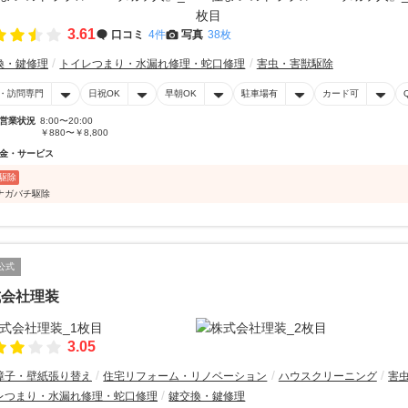
3.61
口コミ
4件
写真
38枚
換・鍵修理
トイレつまり・水漏れ修理・蛇口修理
害虫・害獣駆除
・訪問専門
日祝OK
早朝OK
駐車場有
カード可
営業状況
8:00〜20:00
￥880〜￥8,800
金・サービス
駆除
ナガバチ駆除
公式
式会社理装
3.05
障子・壁紙張り替え
住宅リフォーム・リノベーション
ハウスクリーニング
害
レつまり・水漏れ修理・蛇口修理
鍵交換・鍵修理