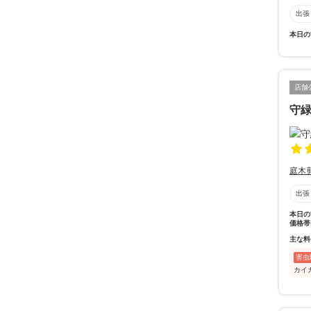
出張
本日の
店舗
守
庭木
出張
本日の
価格帯
主な料
害虫
カイ