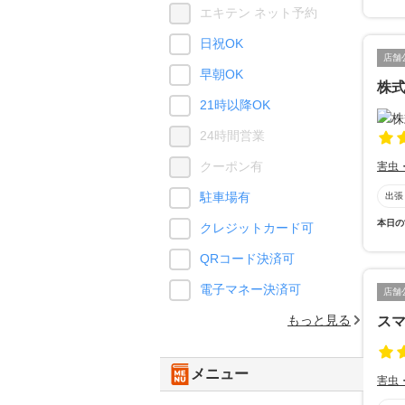
エキテン ネット予約
日祝OK
店舗
早朝OK
株
21時以降OK
24時間営業
クーポン有
害虫
駐車場有
出張
本日の
クレジットカード可
QRコード決済可
電子マネー決済可
店舗
もっと見る
ス
メニュー
害虫