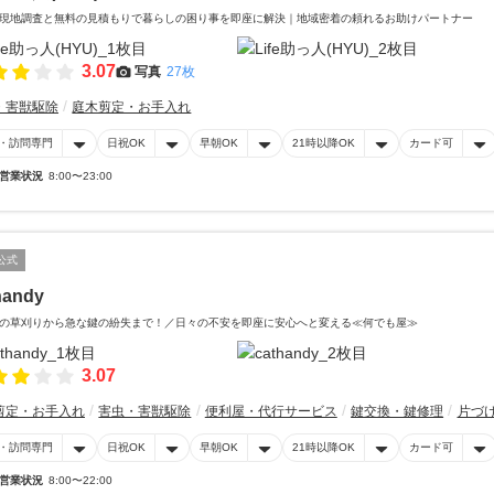
現地調査と無料の見積もりで暮らしの困り事を即座に解決｜地域密着の頼れるお助けパートナー
3.07
写真
27枚
・害獣駆除
庭木剪定・お手入れ
・訪問専門
日祝OK
早朝OK
21時以降OK
カード可
営業状況
8:00〜23:00
公式
handy
の草刈りから急な鍵の紛失まで！／日々の不安を即座に安心へと変える≪何でも屋≫
3.07
剪定・お手入れ
害虫・害獣駆除
便利屋・代行サービス
鍵交換・鍵修理
片づ
・訪問専門
日祝OK
早朝OK
21時以降OK
カード可
営業状況
8:00〜22:00