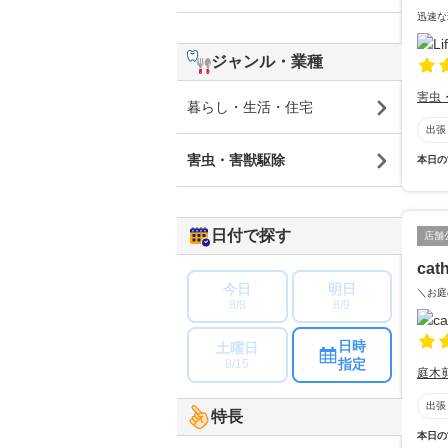
迅速な
ジャンル・業種
害虫
暮らし・生活・住宅
出張
害虫・害獣駆除
本日の
日付で探す
店舗
cat
今日
明日
＼お庭
8/8
8/9
日時
土曜日
指定
8/15
庭木
出張
特長
本日の