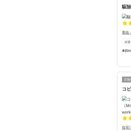
駆除
害虫
出張
本日の
店舗
コビ
住宅