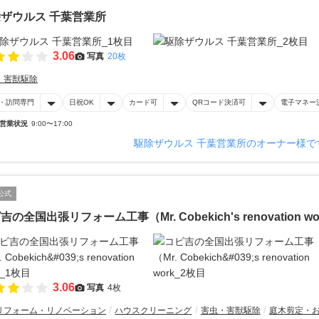
ザウルス 千葉営業所
3.06
写真
20枚
・害獣駆除
・訪問専門
日祝OK
カード可
QRコード決済可
電子マネー
営業状況
9:00〜17:00
駆除ザウルス 千葉営業所のオーナー様で
公式
吉の全国出張リフォーム工事（Mr. Cobekich's renovation wo
3.06
写真
4枚
リフォーム・リノベーション
ハウスクリーニング
害虫・害獣駆除
庭木剪定・