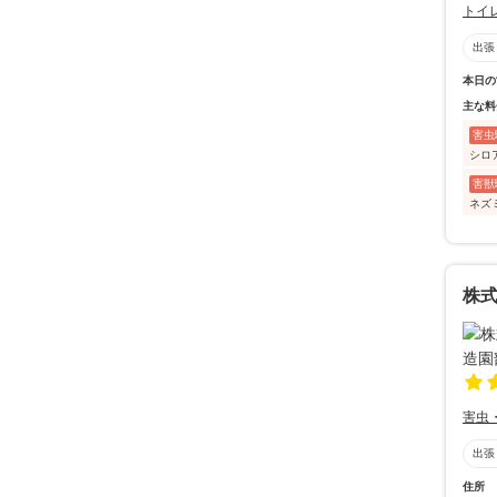
トイ
出張
本日の
主な料
害虫
シロ
害獣
ネズ
株
害虫
出張
住所