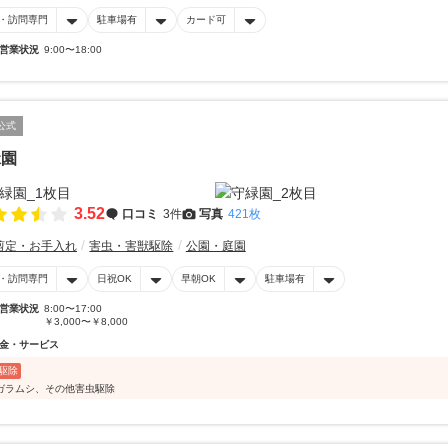
・訪問専門
駐車場有
カード可
営業状況
9:00〜18:00
公式
緑園
3.52
口コミ
3件
写真
421枚
剪定・お手入れ
害虫・害獣駆除
公園・庭園
・訪問専門
日祝OK
早朝OK
駐車場有
営業状況
8:00〜17:00
￥3,000〜￥8,000
金・サービス
駆除
ガラムシ、その他害虫駆除