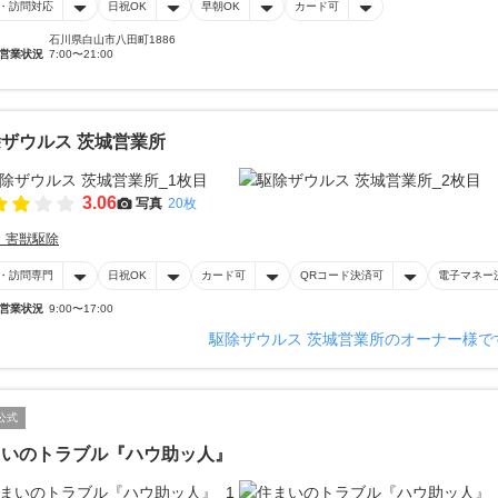
・訪問対応
日祝OK
早朝OK
カード可
石川県白山市八田町1886
営業状況
7:00〜21:00
ザウルス 茨城営業所
3.06
写真
20枚
・害獣駆除
・訪問専門
日祝OK
カード可
QRコード決済可
電子マネー
営業状況
9:00〜17:00
駆除ザウルス 茨城営業所のオーナー様で
公式
まいのトラブル『ハウ助ッ人』