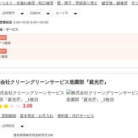
レつまり・水漏れ修理・蛇口修理
畳・障子・壁紙張り替え
鍵交換・鍵修理
片
・訪問専門
日祝OK
カード可
営業状況
4:00〜8:00 9:00〜20:00
金・サービス
駆除
アリ駆除
駆除
ミ駆除
式会社クリーングリーンサービス造園部『庭光芒』
3.00
・害獣駆除
庭木剪定・お手入れ
便利屋・代行サービス
・訪問対応
愛知県岡崎市明見町田代198