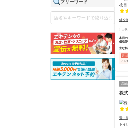
フリーワード
鍵交
出張
本日の
価格帯
主な料
害虫
アシ
店舗
株
畳・
トイ