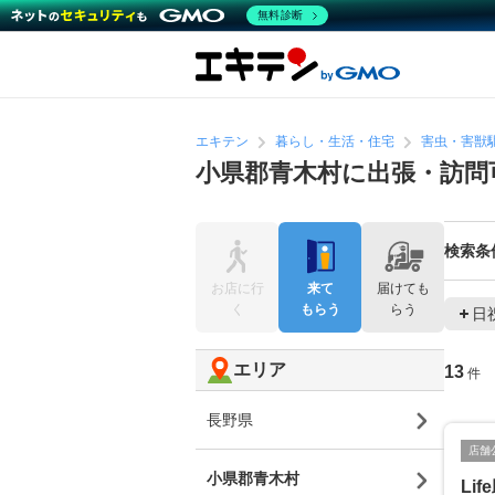
無料診断
エキテン
暮らし・生活・住宅
害虫・害獣
小県郡青木村に出張・訪問
検索条
お店に行
来て
届けても
く
もらう
らう
日
エリア
13
件
長野県
店舗
小県郡青木村
Lif