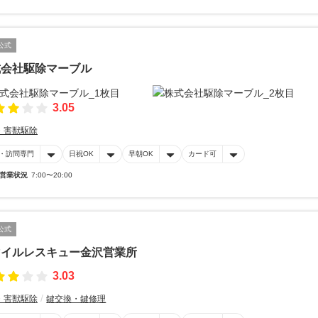
公式
式会社駆除マーブル
3.05
・害獣駆除
・訪問専門
日祝OK
早朝OK
カード可
営業状況
7:00〜20:00
公式
マイルレスキュー金沢営業所
3.03
・害獣駆除
鍵交換・鍵修理