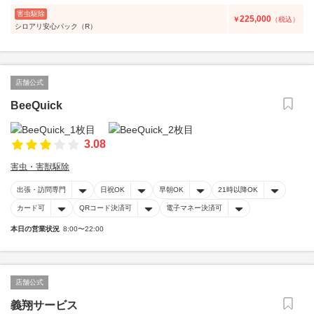
害虫駆除
225,000
￥
（税込）
シロアリ安心パック（R）
店舗公式
BeeQuick
3.08
害虫・害獣駆除
出張・訪問専門
日祝OK
早朝OK
21時以降OK
カード可
QRコード決済可
電子マネー決済可
本日の営業状況
8:00〜22:00
店舗公式
義翔サービス