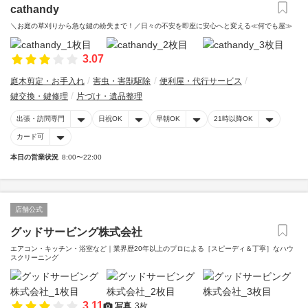
cathandy
＼お庭の草刈りから急な鍵の紛失まで！／日々の不安を即座に安心へと変える≪何でも屋≫
3.07
庭木剪定・お手入れ
害虫・害獣駆除
便利屋・代行サービス
鍵交換・鍵修理
片づけ・遺品整理
出張・訪問専門
日祝OK
早朝OK
21時以降OK
カード可
本日の営業状況
8:00〜22:00
店舗公式
グッドサービング株式会社
エアコン・キッチン・浴室など｜業界歴20年以上のプロによる［スピーディ＆丁寧］なハウ
スクリーニング
3.11
写真
3枚