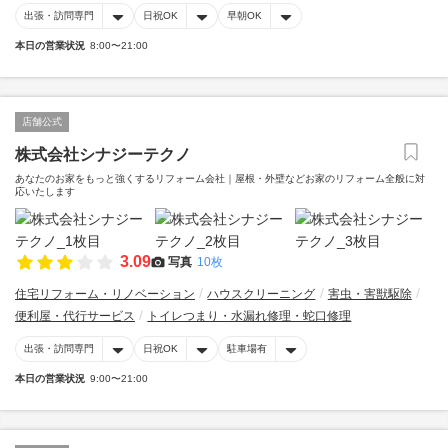
出張・訪問専門
日祝OK
早朝OK
本日の営業状況
8:00〜21:00
店舗公式
株式会社シナジーテクノ
あなたのお家をもっと強くするリフォーム会社｜屋根・外壁などお家のリフォーム全般に対
応いたします
3.09
写真
10枚
住宅リフォーム・リノベーション
ハウスクリーニング
害虫・害獣駆除
便利屋・代行サービス
トイレつまり・水漏れ修理・蛇口修理
出張・訪問専門
日祝OK
駐車場有
本日の営業状況
9:00〜21:00