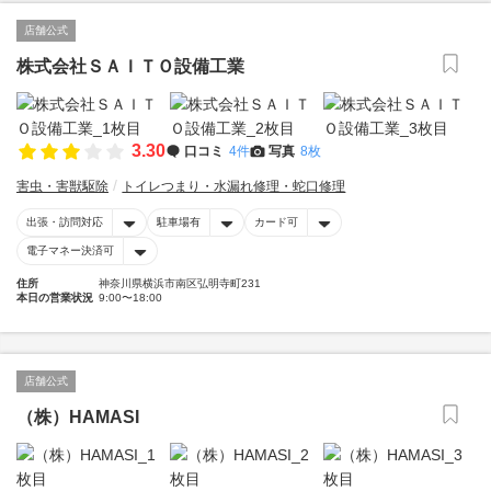
店舗公式
株式会社ＳＡＩＴＯ設備工業
3.30
口コミ
4件
写真
8枚
害虫・害獣駆除
トイレつまり・水漏れ修理・蛇口修理
出張・訪問対応
駐車場有
カード可
電子マネー決済可
住所
神奈川県横浜市南区弘明寺町231
本日の営業状況
9:00〜18:00
店舗公式
（株）HAMASI