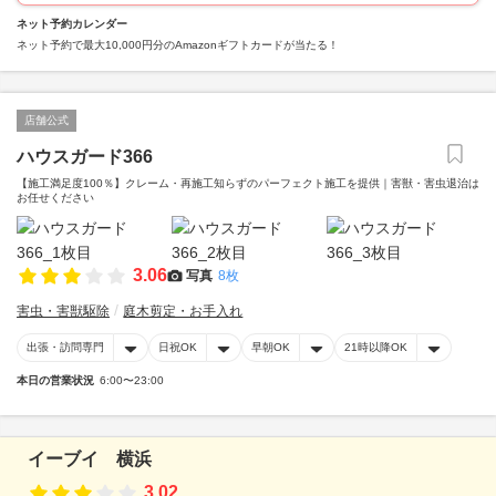
ネット予約カレンダー
ネット予約で最大10,000円分のAmazonギフトカードが当たる！
店舗公式
ハウスガード366
【施工満足度100％】クレーム・再施工知らずのパーフェクト施工を提供｜害獣・害虫退治は
お任せください
3.06
写真
8枚
害虫・害獣駆除
庭木剪定・お手入れ
出張・訪問専門
日祝OK
早朝OK
21時以降OK
本日の営業状況
6:00〜23:00
イーブイ 横浜
3.02