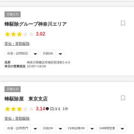
店舗公式
蜂駆除グループ神奈川エリア
3.02
害虫・害獣駆除
出張・訪問対応
日祝OK
住所
神奈川県横浜市南区前里町1-4-3
本日の営業状況
10:00〜19:00
店舗公式
蜂駆除屋 東京支店
3.14
口コミ
1件
害虫・害獣駆除
出張・訪問専門
日祝OK
21時以降OK
24時間営業