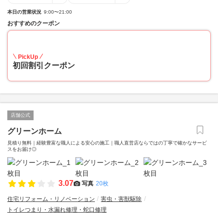
本日の営業状況
9:00〜21:00
おすすめのクーポン
10
PickUp
初回割引クーポン
店舗公式
グリーンホーム
見積り無料｜経験豊富な職人による安心の施工｜職人直営店ならではの丁寧で確かなサービ
スをお届け◎
3.07
写真
20枚
住宅リフォーム・リノベーション
害虫・害獣駆除
トイレつまり・水漏れ修理・蛇口修理