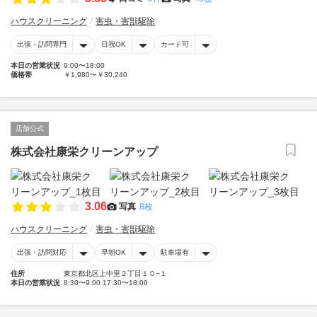
ハウスクリーニング
害虫・害獣駆除
出張・訪問専門
日祝OK
カード可
本日の営業状況
9:00〜18:00
価格帯
￥1,980〜￥30,240
店舗公式
株式会社康栄クリーンアップ
3.06
写真
8枚
ハウスクリーニング
害虫・害獣駆除
出張・訪問対応
早朝OK
駐車場有
住所
東京都北区上中里２丁目１０−１
本日の営業状況
8:30〜9:00 17:30〜18:00