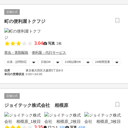
店舗公式
町の便利屋トクフジ
3.04
写真
1枚
害虫・害獣駆除
便利屋・代行サービス
出張・訪問対応
日祝OK
21時以降OK
24時間営業
住所
東京都大田区大森西5丁目8-5
本日の営業状況
0:00〜24:00
店舗公式
ジョイテック株式会社 相模原
3.35
口コミ
8件
写真
48枚