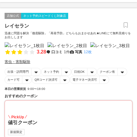
店舗公式
ネット予約スピードくじ対象店
レイセラン
迅速に問題を解決「徹底駆除」「再発予防」どちらもおまかせあれ★LINEにて無料見積りを
お出しします
3.28
口コミ
1件
写真
12枚
害虫・害獣駆除
出張・訪問専門
ネット予約
日祝OK
クーポン有
カード可
QRコード決済可
電子マネー決済可
本日の営業状況
9:00〜18:00
おすすめのクーポン
20
PickUp
値引クーポン
新規限定