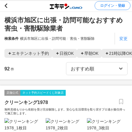
ログイン・登録
横浜市旭区に出張・訪問可能なおすすめ
害虫・害獣駆除業者
変更
検索条件
横浜市旭区に出張・訪問可能
害虫・害獣駆除
エキテンネット予約
日祝OK
早朝OK
21時以降OK
92
件
店舗公式
ネット予約スピードくじ対象店
クリーンキング1978
無料見積もりから依頼を受け完全駆除します。安心な生活環境を取り戻すプロ達が責任持っ
て施工致します。