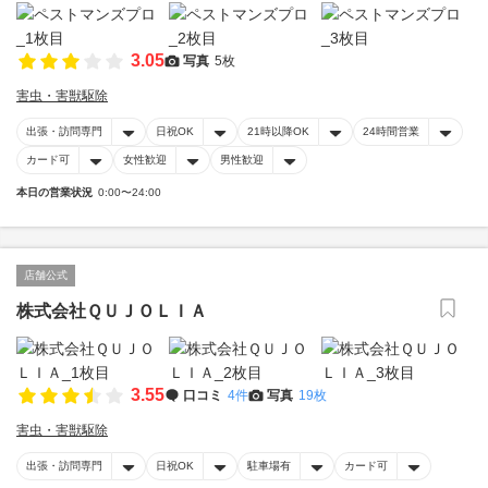
3.05
写真
5枚
害虫・害獣駆除
出張・訪問専門
日祝OK
21時以降OK
24時間営業
カード可
女性歓迎
男性歓迎
本日の営業状況
0:00〜24:00
店舗公式
株式会社ＱＵＪＯＬＩＡ
3.55
口コミ
4件
写真
19枚
害虫・害獣駆除
出張・訪問専門
日祝OK
駐車場有
カード可