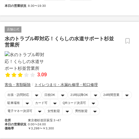
本日の営業状況
8:30〜19:30
店舗公式
水のトラブル即対応！くらしの水道サポート杉並
営業所
3.09
害虫・害獣駆除
トイレつまり・水漏れ修理・蛇口修理
出張・訪問対応
日祝OK
21時以降OK
24時間営業
駐車場有
カード可
QRコード決済可
電子マネー決済可
女性歓迎
男性歓迎
住所
東京都杉並区荻窪３ｰ47
本日の営業状況
0:00〜24:00
価格帯
￥3,298〜￥3,300