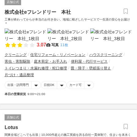
店舗公式
株式会社eフレンドリー 本社
工事が終わってからが本当のお付き合い。地域に根ざしたサービスで一生涯の安心をお届け
＊
3.07
写真
11枚
クリーニング
住宅リフォーム・リノベーション
ハウスクリーニング
害虫・害獣駆除
庭木剪定・お手入れ
便利屋・代行サービス
トイレつまり・水漏れ修理・蛇口修理
畳・障子・壁紙張り替え
片づけ・遺品整理
出張・訪問専門
日祝OK
カード可
本日の営業状況
9:00〜21:00
店舗公式
Lotus
関東全域どこへでも出張｜10,000件超えの施工実績を誇る自社一貫体制で、住まいを末永く