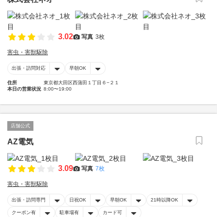
3.02
写真
3枚
害虫・害獣駆除
出張・訪問対応
早朝OK
住所
東京都大田区西蒲田１丁目６−２１
本日の営業状況
8:00〜19:00
店舗公式
AZ電気
3.09
写真
7枚
害虫・害獣駆除
出張・訪問専門
日祝OK
早朝OK
21時以降OK
クーポン有
駐車場有
カード可