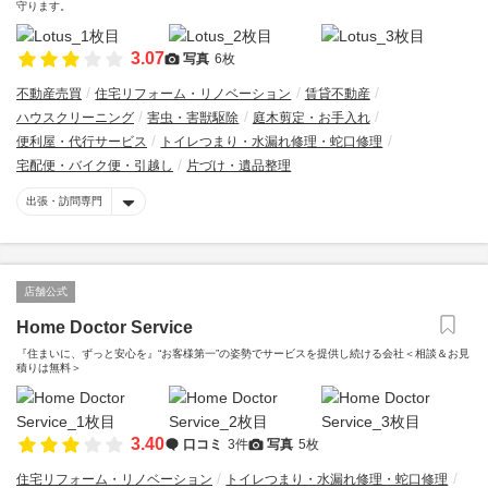
守ります。
3.07
写真
6枚
不動産売買
住宅リフォーム・リノベーション
賃貸不動産
ハウスクリーニング
害虫・害獣駆除
庭木剪定・お手入れ
便利屋・代行サービス
トイレつまり・水漏れ修理・蛇口修理
宅配便・バイク便・引越し
片づけ・遺品整理
出張・訪問専門
店舗公式
Home Doctor Service
『住まいに、ずっと安心を』“お客様第一”の姿勢でサービスを提供し続ける会社＜相談＆お見
積りは無料＞
3.40
口コミ
3件
写真
5枚
住宅リフォーム・リノベーション
トイレつまり・水漏れ修理・蛇口修理