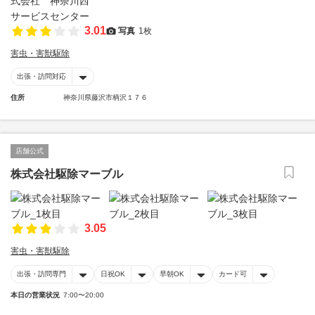
3.01
写真
1枚
害虫・害獣駆除
出張・訪問対応
住所
神奈川県藤沢市柄沢１７６
店舗公式
株式会社駆除マーブル
3.05
害虫・害獣駆除
出張・訪問専門
日祝OK
早朝OK
カード可
本日の営業状況
7:00〜20:00