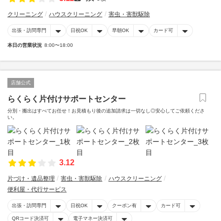
クリーニング
ハウスクリーニング
害虫・害獣駆除
出張・訪問専門
日祝OK
早朝OK
カード可
本日の営業状況
8:00〜18:00
店舗公式
らくらく片付けサポートセンター
分別・搬出はすべてお任せ！お見積もり後の追加請求は一切なし◎安心してご依頼くださ
い。
3.12
片づけ・遺品整理
害虫・害獣駆除
ハウスクリーニング
便利屋・代行サービス
出張・訪問専門
日祝OK
クーポン有
カード可
QRコード決済可
電子マネー決済可