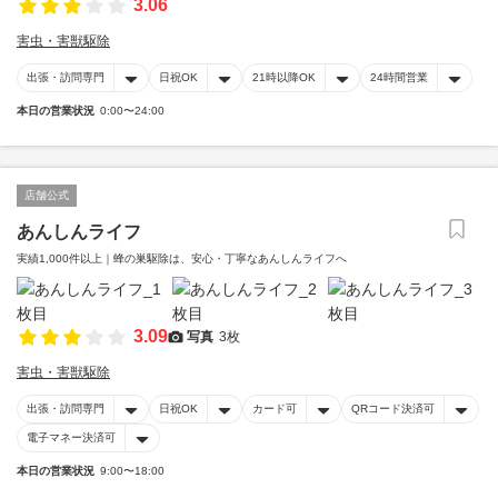
3.06
害虫・害獣駆除
出張・訪問専門
日祝OK
21時以降OK
24時間営業
本日の営業状況
0:00〜24:00
店舗公式
あんしんライフ
実績1,000件以上｜蜂の巣駆除は、安心・丁寧なあんしんライフへ
3.09
写真
3枚
害虫・害獣駆除
出張・訪問専門
日祝OK
カード可
QRコード決済可
電子マネー決済可
本日の営業状況
9:00〜18:00