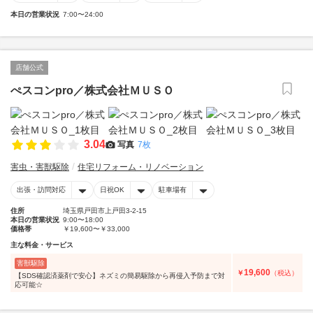
本日の営業状況
7:00〜24:00
店舗公式
ぺスコンpro／株式会社ＭＵＳＯ
3.04
写真
7枚
害虫・害獣駆除
住宅リフォーム・リノベーション
出張・訪問対応
日祝OK
駐車場有
住所
埼玉県戸田市上戸田3-2-15
本日の営業状況
9:00〜18:00
価格帯
￥19,600〜￥33,000
主な料金・サービス
害獣駆除
19,600
￥
（税込）
【SDS確認済薬剤で安心】ネズミの簡易駆除から再侵入予防まで対
応可能☆