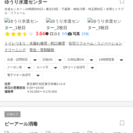
ゆうり水道センター
水道センター＜24時間365日＞東京23区・千葉県・神奈川県・埼玉県対応！水周りトラブ
ル・リフォーム
3.64
口コミ
5件
写真
16枚
トイレつまり・水漏れ修理・蛇口修理
住宅リフォーム・リノベーション
クリーニング
害虫・害獣駆除
出張・訪問対応
日祝OK
21時以降OK
24時間営業
クーポン有
カード可
QRコード決済可
電子マネー決済可
住所
東京都中央区東日本橋2-11-6
本日の営業状況
0:00〜24:00
価格帯
￥25,000〜￥170,000
店舗公式
ビーアール消毒