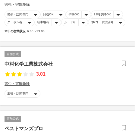
害虫・害獣駆除
出張・訪問専門
日祝OK
早朝OK
21時以降OK
クーポン有
駐車場有
カード可
QRコード決済可
本日の営業状況
6:00〜23:00
店舗公式
中村化学工業株式会社
3.01
害虫・害獣駆除
出張・訪問専門
店舗公式
ペストマンズプロ