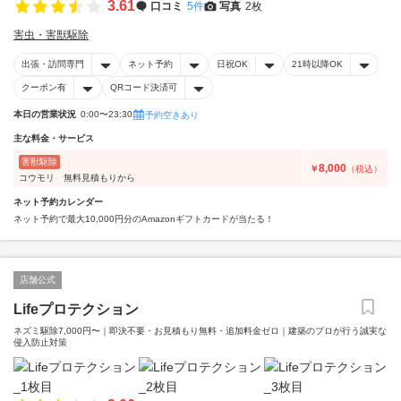
3.61
口コミ
5件
写真
2枚
害虫・害獣駆除
出張・訪問専門
ネット予約
日祝OK
21時以降OK
クーポン有
QRコード決済可
本日の営業状況
0:00〜23:30
予約空きあり
主な料金・サービス
害獣駆除
8,000
￥
（税込）
コウモリ 無料見積もりから
ネット予約カレンダー
ネット予約で最大10,000円分のAmazonギフトカードが当たる！
店舗公式
Lifeプロテクション
ネズミ駆除7,000円〜｜即決不要・お見積もり無料・追加料金ゼロ｜建築のプロが行う誠実な
侵入防止対策