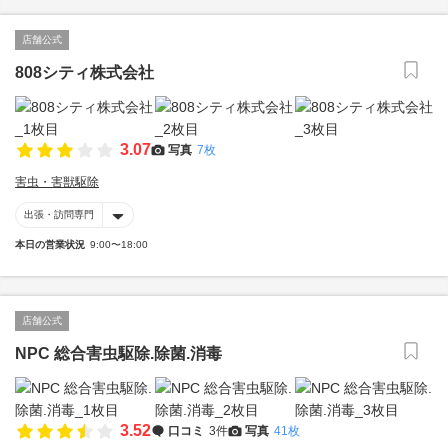
店舗公式
808シティ株式会社
3.07
写真
7枚
害虫・害獣駆除
出張・訪問専門
本日の営業状況
9:00〜18:00
店舗公式
NPC 総合害虫駆除.除菌.消毒
3.52
口コミ
3件
写真
41枚