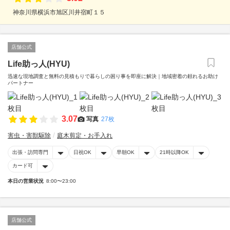
神奈川県横浜市旭区川井宿町１５
店舗公式
Life助っ人(HYU)
迅速な現地調査と無料の見積もりで暮らしの困り事を即座に解決｜地域密着の頼れるお助け
パートナー
3.07
写真
27枚
害虫・害獣駆除
庭木剪定・お手入れ
出張・訪問専門
日祝OK
早朝OK
21時以降OK
カード可
本日の営業状況
8:00〜23:00
店舗公式