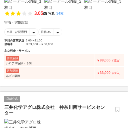
3.05
写真
34枚
害虫・害獣駆除
出張・訪問専門
日祝OK
本日の営業状況
9:00〜21:00
価格帯
￥33,000〜￥88,000
主な料金・サービス
害虫駆除
88,000
￥
（税込）
シロアリ駆除・予防
害獣駆除
33,000
￥
（税込）
ネズミ駆除
店舗公式
三井化学アグロ株式会社 神奈川西サービスセン
ター