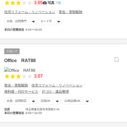
3.05
写真
7枚
住宅リフォーム・リノベーション
害虫・害獣駆除
出張・訪問専門
カード可
本日の営業状況
9:00〜19:00
店舗公式
Office RAT88
3.07
害虫・害獣駆除
住宅リフォーム・リノベーション
便利屋・代行サービス
片づけ・遺品整理
出張・訪問対応
日祝OK
21時以降OK
住所
埼玉県春日部市本田町2-41
本日の営業状況
9:00〜24:00