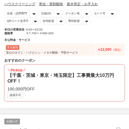
ハウスクリーニング
害虫・害獣駆除
庭木剪定・お手入れ
出張・訪問専門
日祝OK
クーポン有
カード可
QRコード決済可
女性歓迎
男性歓迎
本日の営業状況
9:00〜20:00
価格帯
￥7,700〜￥680,000
主な料金・サービス
害虫駆除
22,000
￥
（税込）
安心のネズミ・ハクビシン・イタチ駆除・予防サービス
おすすめのクーポン
PickUp
【千葉・茨城・東京・埼玉限定】工事費最大10万円
OFF！
100,000円OFF
併用不可
店舗公式