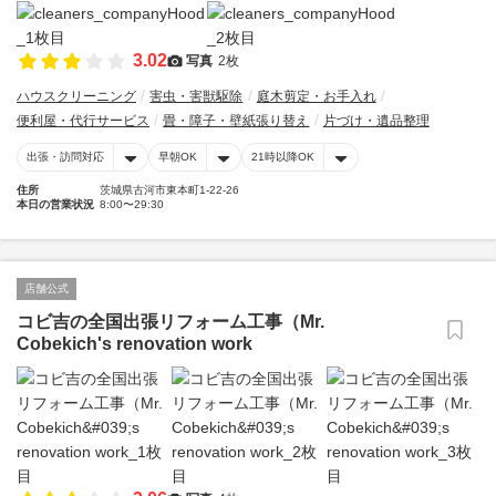
3.02
写真
2枚
ハウスクリーニング
害虫・害獣駆除
庭木剪定・お手入れ
便利屋・代行サービス
畳・障子・壁紙張り替え
片づけ・遺品整理
出張・訪問対応
早朝OK
21時以降OK
住所
茨城県古河市東本町1-22-26
本日の営業状況
8:00〜29:30
店舗公式
コビ吉の全国出張リフォーム工事（Mr.
Cobekich's renovation work