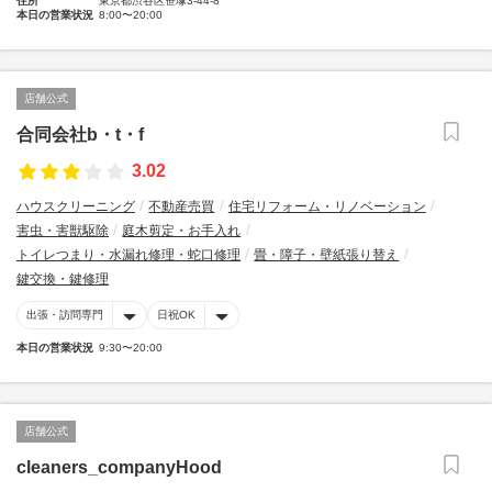
住所
東京都渋谷区笹塚3-44-8
本日の営業状況
8:00〜20:00
店舗公式
合同会社b・t・f
3.02
ハウスクリーニング
不動産売買
住宅リフォーム・リノベーション
害虫・害獣駆除
庭木剪定・お手入れ
トイレつまり・水漏れ修理・蛇口修理
畳・障子・壁紙張り替え
鍵交換・鍵修理
出張・訪問専門
日祝OK
本日の営業状況
9:30〜20:00
店舗公式
cleaners_companyHood