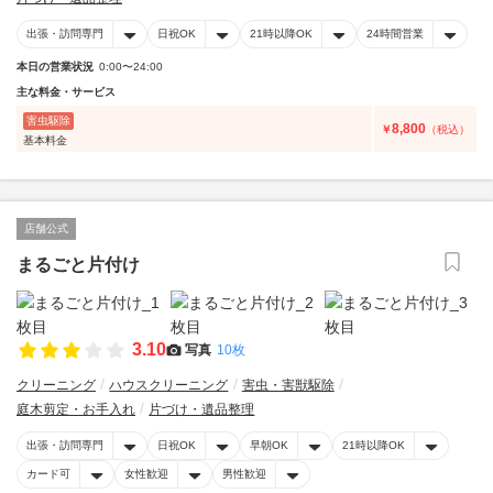
出張・訪問専門
日祝OK
21時以降OK
24時間営業
本日の営業状況
0:00〜24:00
主な料金・サービス
害虫駆除
8,800
￥
（税込）
基本料金
店舗公式
まるごと片付け
3.10
写真
10枚
クリーニング
ハウスクリーニング
害虫・害獣駆除
庭木剪定・お手入れ
片づけ・遺品整理
出張・訪問専門
日祝OK
早朝OK
21時以降OK
カード可
女性歓迎
男性歓迎