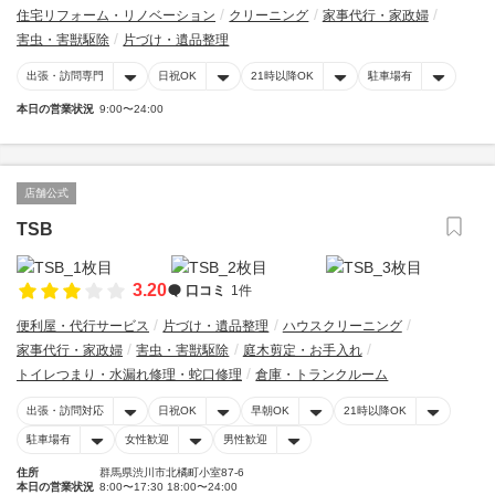
住宅リフォーム・リノベーション
クリーニング
家事代行・家政婦
害虫・害獣駆除
片づけ・遺品整理
出張・訪問専門
日祝OK
21時以降OK
駐車場有
本日の営業状況
9:00〜24:00
店舗公式
TSB
3.20
口コミ
1件
便利屋・代行サービス
片づけ・遺品整理
ハウスクリーニング
家事代行・家政婦
害虫・害獣駆除
庭木剪定・お手入れ
トイレつまり・水漏れ修理・蛇口修理
倉庫・トランクルーム
出張・訪問対応
日祝OK
早朝OK
21時以降OK
駐車場有
女性歓迎
男性歓迎
住所
群馬県渋川市北橘町小室87-6
本日の営業状況
8:00〜17:30 18:00〜24:00