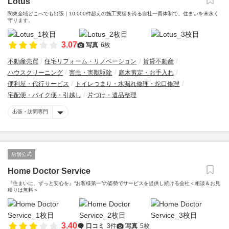
Lotus
関東全域どこへでも出張｜10,000件超えの施工実績を誇る自社一貫体制で、住まいを末永く
守ります。
3.07
写真
6枚
不動産売買
住宅リフォーム・リノベーション
賃貸不動産
ハウスクリーニング
害虫・害獣駆除
庭木剪定・お手入れ
便利屋・代行サービス
トイレつまり・水漏れ修理・蛇口修理
宅配便・バイク便・引越し
片づけ・遺品整理
出張・訪問専門
店舗公式
Home Doctor Service
『住まいに、ずっと安心を』“お客様第一”の姿勢でサービスを提供し続ける会社＜相談＆お見
積りは無料＞
3.40
口コミ
3件
写真
5枚