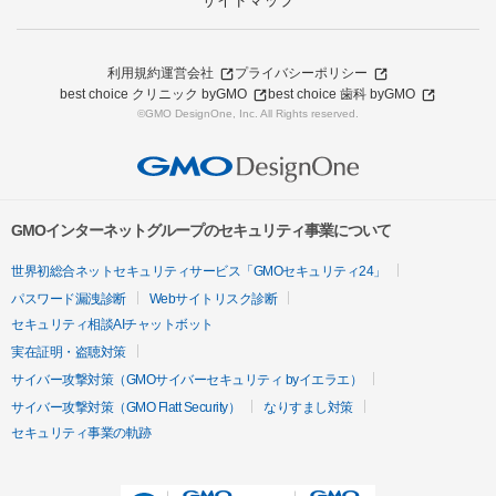
サイトマップ
利用規約
運営会社
プライバシーポリシー
best choice クリニック byGMO
best choice 歯科 byGMO
©GMO DesignOne, Inc. All Rights reserved.
GMOインターネットグループのセキュリティ事業について
世界初総合ネットセキュリティサービス「GMOセキュリティ24」
パスワード漏洩診断
Webサイトリスク診断
セキュリティ相談AIチャットボット
実在証明・盗聴対策
サイバー攻撃対策（GMOサイバーセキュリティ byイエラエ）
サイバー攻撃対策（GMO Flatt Security）
なりすまし対策
セキュリティ事業の軌跡