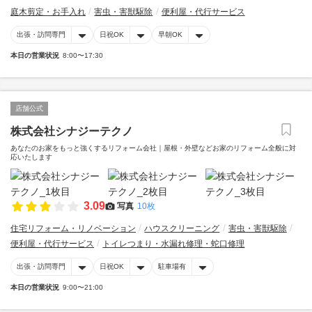
庭木剪定・お手入れ
害虫・害獣駆除
便利屋・代行サービス
出張・訪問専門
日祝OK
早朝OK
本日の営業状況
8:00〜17:30
店舗公式
株式会社シナジーテクノ
あなたのお家をもっと強くするリフォーム会社｜屋根・外壁などお家のリフォーム全般に対
応いたします
3.09
写真
10枚
住宅リフォーム・リノベーション
ハウスクリーニング
害虫・害獣駆除
便利屋・代行サービス
トイレつまり・水漏れ修理・蛇口修理
出張・訪問専門
日祝OK
駐車場有
本日の営業状況
9:00〜21:00