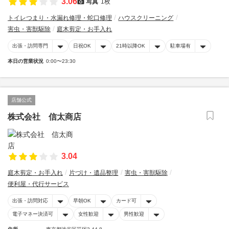
3.06
写真
1枚
トイレつまり・水漏れ修理・蛇口修理
ハウスクリーニング
害虫・害獣駆除
庭木剪定・お手入れ
出張・訪問専門
日祝OK
21時以降OK
駐車場有
本日の営業状況
0:00〜23:30
店舗公式
株式会社 信太商店
3.04
庭木剪定・お手入れ
片づけ・遺品整理
害虫・害獣駆除
便利屋・代行サービス
出張・訪問対応
早朝OK
カード可
電子マネー決済可
女性歓迎
男性歓迎