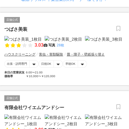
店舗公式
つばさ美装
3.03
写真
28枚
ハウスクリーニング
害虫・害獣駆除
畳・障子・壁紙張り替え
出張・訪問専門
日祝OK
早朝OK
本日の営業状況
6:00〜21:00
価格帯
￥10,000〜￥120,000
店舗公式
有限会社ワイエムアンドシー