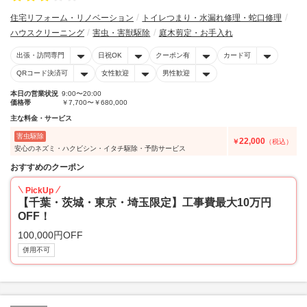
住宅リフォーム・リノベーション
トイレつまり・水漏れ修理・蛇口修理
ハウスクリーニング
害虫・害獣駆除
庭木剪定・お手入れ
出張・訪問専門
日祝OK
クーポン有
カード可
QRコード決済可
女性歓迎
男性歓迎
本日の営業状況
9:00〜20:00
価格帯
￥7,700〜￥680,000
主な料金・サービス
害虫駆除
22,000
￥
（税込）
安心のネズミ・ハクビシン・イタチ駆除・予防サービス
おすすめのクーポン
PickUp
【千葉・茨城・東京・埼玉限定】工事費最大10万円
OFF！
100,000円OFF
併用不可