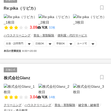
店舗公式
Re:pika（リピカ）
3.09
写真
32枚
ハウスクリーニング
害虫・害獣駆除
便利屋・代行サービス
出張・訪問専門
日祝OK
早朝OK
カード可
本日の営業状況
8:00〜20:00
店舗公式
株式会社Glanz
3.04
写真
14枚
クリーニング
ハウスクリーニング
害虫・害獣駆除
鍵交換・鍵修理
片づけ・遺品整理