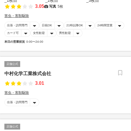
3.05
写真
5枚
害虫・害獣駆除
出張・訪問専門
日祝OK
21時以降OK
24時間営業
カード可
女性歓迎
男性歓迎
本日の営業状況
0:00〜24:00
店舗公式
中村化学工業株式会社
3.01
害虫・害獣駆除
出張・訪問専門
店舗公式