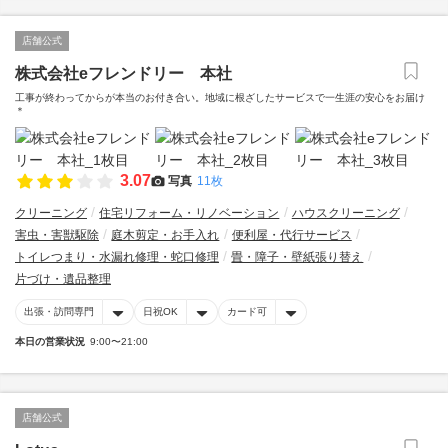
店舗公式
株式会社eフレンドリー 本社
工事が終わってからが本当のお付き合い。地域に根ざしたサービスで一生涯の安心をお届け
＊
3.07
写真
11枚
クリーニング
住宅リフォーム・リノベーション
ハウスクリーニング
害虫・害獣駆除
庭木剪定・お手入れ
便利屋・代行サービス
トイレつまり・水漏れ修理・蛇口修理
畳・障子・壁紙張り替え
片づけ・遺品整理
出張・訪問専門
日祝OK
カード可
本日の営業状況
9:00〜21:00
店舗公式