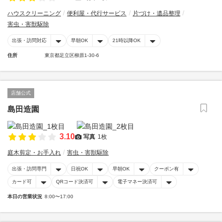
ハウスクリーニング
便利屋・代行サービス
片づけ・遺品整理
害虫・害獣駆除
出張・訪問対応
早朝OK
21時以降OK
住所
東京都足立区柳原1-30-6
店舗公式
島田造園
3.10
写真
1枚
庭木剪定・お手入れ
害虫・害獣駆除
出張・訪問専門
日祝OK
早朝OK
クーポン有
カード可
QRコード決済可
電子マネー決済可
本日の営業状況
8:00〜17:00