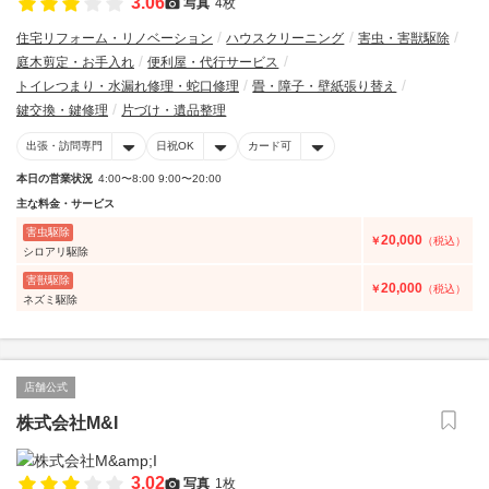
3.06
写真
4枚
住宅リフォーム・リノベーション
ハウスクリーニング
害虫・害獣駆除
庭木剪定・お手入れ
便利屋・代行サービス
トイレつまり・水漏れ修理・蛇口修理
畳・障子・壁紙張り替え
鍵交換・鍵修理
片づけ・遺品整理
出張・訪問専門
日祝OK
カード可
本日の営業状況
4:00〜8:00 9:00〜20:00
主な料金・サービス
害虫駆除
20,000
￥
（税込）
シロアリ駆除
害獣駆除
20,000
￥
（税込）
ネズミ駆除
店舗公式
株式会社M&I
3.02
写真
1枚