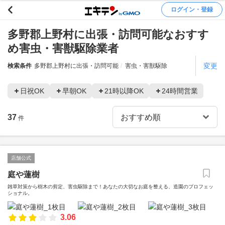
ログイン・登録
多野郡上野村に出張・訪問可能なおすす
め害虫・害獣駆除業者
変更
検索条件
多野郡上野村に出張・訪問可能
害虫・害獣駆除
日祝OK
早朝OK
21時以降OK
24時間営業
37
件
店舗公式
庭や蓮樹
雑草対策から樹木の剪定、害虫駆除まで！あなたの大切なお庭を整える、造園のプロフェッ
ショナル。
3.06