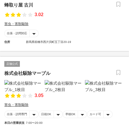
蜂取り屋 古川
3.02
害虫・害獣駆除
出張・訪問対応
住所
群馬県前橋市西片貝町五丁目20-19
店舗公式
株式会社駆除マーブル
3.05
害虫・害獣駆除
出張・訪問専門
日祝OK
早朝OK
カード可
本日の営業状況
7:00〜20:00