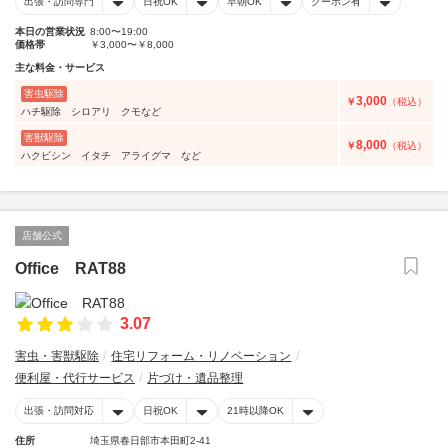
出張・訪問専門
日祝OK
早朝OK
クーポン有
本日の営業状況
8:00〜19:00
価格帯
￥3,000〜￥8,000
主な料金・サービス
害虫駆除
3,000
￥
（税込）
ハチ駆除 シロアリ クモなど
害獣駆除
8,000
￥
（税込）
ハクビシン イタチ アライグマ など
店舗公式
Office RAT88
3.07
害虫・害獣駆除
住宅リフォーム・リノベーション
便利屋・代行サービス
片づけ・遺品整理
出張・訪問対応
日祝OK
21時以降OK
住所
埼玉県春日部市本田町2-41