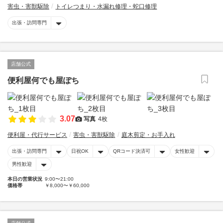
害虫・害獣駆除
トイレつまり・水漏れ修理・蛇口修理
出張・訪問専門
店舗公式
便利屋何でも屋ぽち
3.07
写真
4枚
便利屋・代行サービス
害虫・害獣駆除
庭木剪定・お手入れ
出張・訪問専門
日祝OK
QRコード決済可
女性歓迎
男性歓迎
本日の営業状況
9:00〜21:00
価格帯
￥8,000〜￥60,000