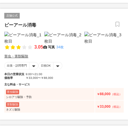
店舗公式
ビーアール消毒
3.05
写真
34枚
害虫・害獣駆除
出張・訪問専門
日祝OK
本日の営業状況
9:00〜21:00
価格帯
￥33,000〜￥88,000
主な料金・サービス
害虫駆除
88,000
￥
（税込）
シロアリ駆除・予防
害獣駆除
33,000
￥
（税込）
ネズミ駆除