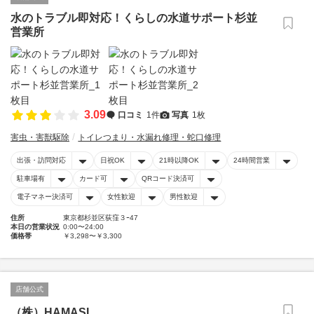
水のトラブル即対応！くらしの水道サポート杉並
営業所
3.09
口コミ
1件
写真
1枚
害虫・害獣駆除
トイレつまり・水漏れ修理・蛇口修理
出張・訪問対応
日祝OK
21時以降OK
24時間営業
駐車場有
カード可
QRコード決済可
電子マネー決済可
女性歓迎
男性歓迎
住所
東京都杉並区荻窪３ｰ47
本日の営業状況
0:00〜24:00
価格帯
￥3,298〜￥3,300
店舗公式
（株）HAMASI