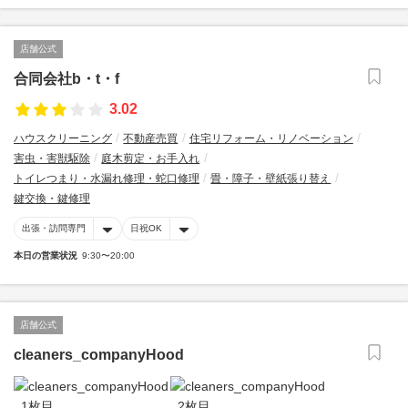
店舗公式
合同会社b・t・f
3.02
ハウスクリーニング
不動産売買
住宅リフォーム・リノベーション
害虫・害獣駆除
庭木剪定・お手入れ
トイレつまり・水漏れ修理・蛇口修理
畳・障子・壁紙張り替え
鍵交換・鍵修理
出張・訪問専門
日祝OK
本日の営業状況
9:30〜20:00
店舗公式
cleaners_companyHood