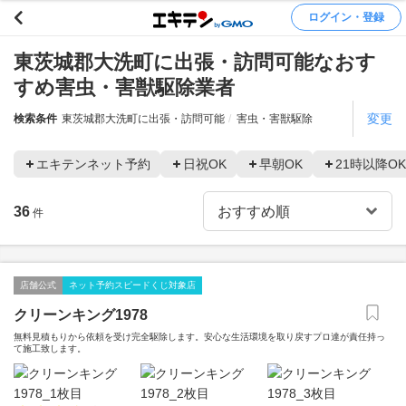
ログイン・登録
東茨城郡大洗町に出張・訪問可能なおす
すめ害虫・害獣駆除業者
変更
検索条件
東茨城郡大洗町に出張・訪問可能
害虫・害獣駆除
エキテンネット予約
日祝OK
早朝OK
21時以降OK
36
件
店舗公式
ネット予約スピードくじ対象店
クリーンキング1978
無料見積もりから依頼を受け完全駆除します。安心な生活環境を取り戻すプロ達が責任持っ
て施工致します。