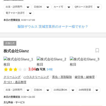
出張・訪問専門
日祝OK
カード可
QRコード決済可
電子マネー決済可
本日の営業状況
9:00〜17:00
駆除ザウルス 茨城営業所のオーナー様ですか？
店舗公式
株式会社Glanz
3.04
写真
14枚
クリーニング
ハウスクリーニング
害虫・害獣駆除
鍵交換・鍵修理
片づけ・遺品整理
出張・訪問専門
日祝OK
21時以降OK
24時間営業
本日の営業状況
0:00〜24:00
主な料金・サービス