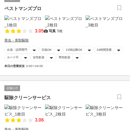
ペストマンズプロ
3.05
写真
5枚
害虫・害獣駆除
出張・訪問専門
日祝OK
21時以降OK
24時間営業
カード可
女性歓迎
男性歓迎
本日の営業状況
0:00〜24:00
店舗公式
駆除クリーンサービス
3.06
害虫・害獣駆除