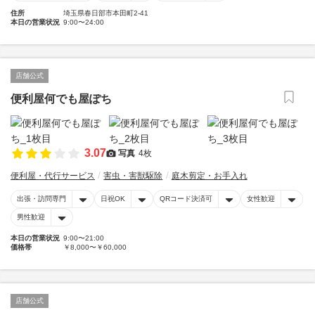
住所
埼玉県春日部市本田町2-41
本日の営業状況
9:00〜24:00
店舗公式
便利屋何でも屋ぽち
3.07
写真
4枚
便利屋・代行サービス
害虫・害獣駆除
庭木剪定・お手入れ
出張・訪問専門
日祝OK
QRコード決済可
女性歓迎
男性歓迎
本日の営業状況
9:00〜21:00
価格帯
￥8,000〜￥60,000
店舗公式