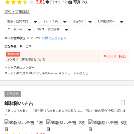
3.61
口コミ
5件
写真
2枚
害虫・害獣駆除
出張・訪問専門
ネット予約
日祝OK
21時以降OK
クーポン有
QRコード決済可
本日の営業状況
0:00〜23:30
予約空きあり
主な料金・サービス
害獣駆除
8,000
￥
（税込）
コウモリ 無料見積もりから
ネット予約カレンダー
ネット予約で最大10,000円分のAmazonギフトカードが当たる！
店舗公式
蜂駆除ハチ吉
「庭に出られる」、「窓が開けられる」あなたの暮らしに、“当たり前の安心”を取り戻しま
す。