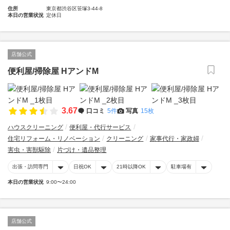
住所
東京都渋谷区笹塚3-44-8
本日の営業状況
定休日
店舗公式
便利屋/掃除屋 HアンドM
3.67
口コミ
5件
写真
15枚
ハウスクリーニング
便利屋・代行サービス
住宅リフォーム・リノベーション
クリーニング
家事代行・家政婦
害虫・害獣駆除
片づけ・遺品整理
出張・訪問専門
日祝OK
21時以降OK
駐車場有
本日の営業状況
9:00〜24:00
店舗公式