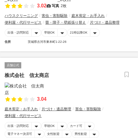
3.02
写真
2枚
ハウスクリーニング
害虫・害獣駆除
庭木剪定・お手入れ
便利屋・代行サービス
畳・障子・壁紙張り替え
片づけ・遺品整理
出張・訪問対応
早朝OK
21時以降OK
住所
茨城県古河市東本町1-22-26
店舗公式
株式会社 信太商店
3.04
庭木剪定・お手入れ
片づけ・遺品整理
害虫・害獣駆除
便利屋・代行サービス
出張・訪問対応
早朝OK
カード可
電子マネー決済可
女性歓迎
男性歓迎