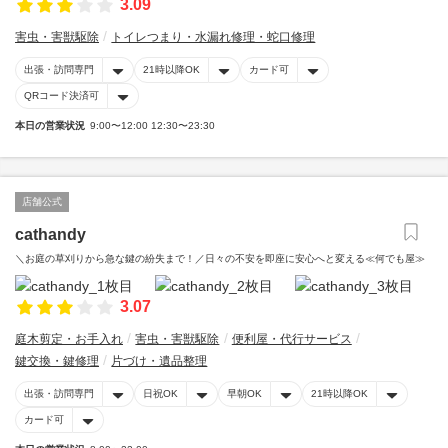
3.09
害虫・害獣駆除
トイレつまり・水漏れ修理・蛇口修理
出張・訪問専門
21時以降OK
カード可
QRコード決済可
本日の営業状況
9:00〜12:00 12:30〜23:30
店舗公式
cathandy
＼お庭の草刈りから急な鍵の紛失まで！／日々の不安を即座に安心へと変える≪何でも屋≫
3.07
庭木剪定・お手入れ
害虫・害獣駆除
便利屋・代行サービス
鍵交換・鍵修理
片づけ・遺品整理
出張・訪問専門
日祝OK
早朝OK
21時以降OK
カード可