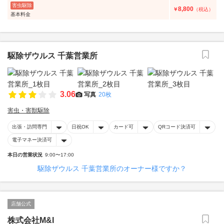
害虫駆除
8,800
￥
（税込）
基本料金
駆除ザウルス 千葉営業所
3.06
写真
20枚
害虫・害獣駆除
出張・訪問専門
日祝OK
カード可
QRコード決済可
電子マネー決済可
本日の営業状況
9:00〜17:00
駆除ザウルス 千葉営業所のオーナー様ですか？
店舗公式
株式会社M&I