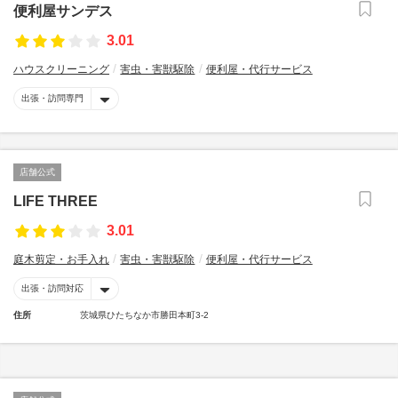
便利屋サンデス
3.01
ハウスクリーニング
害虫・害獣駆除
便利屋・代行サービス
出張・訪問専門
店舗公式
LIFE THREE
3.01
庭木剪定・お手入れ
害虫・害獣駆除
便利屋・代行サービス
出張・訪問対応
住所
茨城県ひたちなか市勝田本町3-2