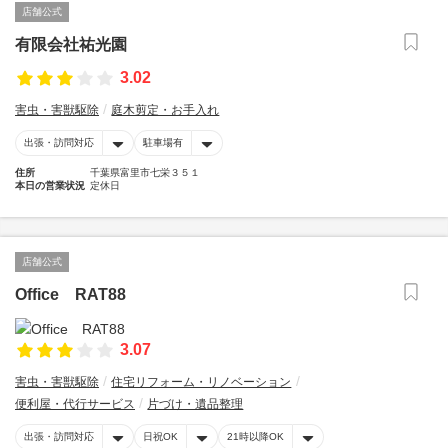
店舗公式
有限会社祐光園
3.02
害虫・害獣駆除
庭木剪定・お手入れ
出張・訪問対応
駐車場有
住所
千葉県富里市七栄３５１
本日の営業状況
定休日
店舗公式
Office RAT88
3.07
害虫・害獣駆除
住宅リフォーム・リノベーション
便利屋・代行サービス
片づけ・遺品整理
出張・訪問対応
日祝OK
21時以降OK