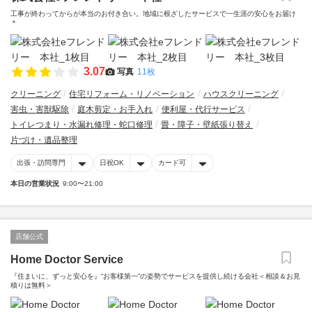
工事が終わってからが本当のお付き合い。地域に根ざしたサービスで一生涯の安心をお届け
＊
3.07
写真
11枚
クリーニング
住宅リフォーム・リノベーション
ハウスクリーニング
害虫・害獣駆除
庭木剪定・お手入れ
便利屋・代行サービス
トイレつまり・水漏れ修理・蛇口修理
畳・障子・壁紙張り替え
片づけ・遺品整理
出張・訪問専門
日祝OK
カード可
本日の営業状況
9:00〜21:00
店舗公式
Home Doctor Service
『住まいに、ずっと安心を』“お客様第一”の姿勢でサービスを提供し続ける会社＜相談＆お見
積りは無料＞