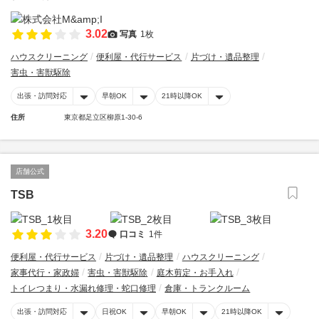
3.02
写真
1枚
ハウスクリーニング
便利屋・代行サービス
片づけ・遺品整理
害虫・害獣駆除
出張・訪問対応
早朝OK
21時以降OK
住所
東京都足立区柳原1-30-6
店舗公式
TSB
3.20
口コミ
1件
便利屋・代行サービス
片づけ・遺品整理
ハウスクリーニング
家事代行・家政婦
害虫・害獣駆除
庭木剪定・お手入れ
トイレつまり・水漏れ修理・蛇口修理
倉庫・トランクルーム
出張・訪問対応
日祝OK
早朝OK
21時以降OK