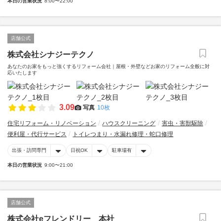
本日の営業状況
8:00〜22:00
店舗公式
株式会社シナジーテクノ
あなたのお家をもっと強くするリフォーム会社｜屋根・外壁などお家のリフォーム全般に対
応いたします
3.09
写真
10枚
住宅リフォーム・リノベーション
ハウスクリーニング
害虫・害獣駆除
便利屋・代行サービス
トイレつまり・水漏れ修理・蛇口修理
出張・訪問専門
日祝OK
駐車場有
本日の営業状況
9:00〜21:00
店舗公式
株式会社eフレンドリー 本社