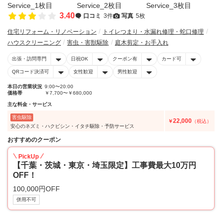
3.40
口コミ
3件
写真
5枚
住宅リフォーム・リノベーション
トイレつまり・水漏れ修理・蛇口修理
ハウスクリーニング
害虫・害獣駆除
庭木剪定・お手入れ
出張・訪問専門
日祝OK
クーポン有
カード可
QRコード決済可
女性歓迎
男性歓迎
本日の営業状況
9:00〜20:00
価格帯
￥7,700〜￥680,000
主な料金・サービス
害虫駆除
22,000
￥
（税込）
安心のネズミ・ハクビシン・イタチ駆除・予防サービス
おすすめのクーポン
PickUp
【千葉・茨城・東京・埼玉限定】工事費最大10万円
OFF！
100,000円OFF
併用不可