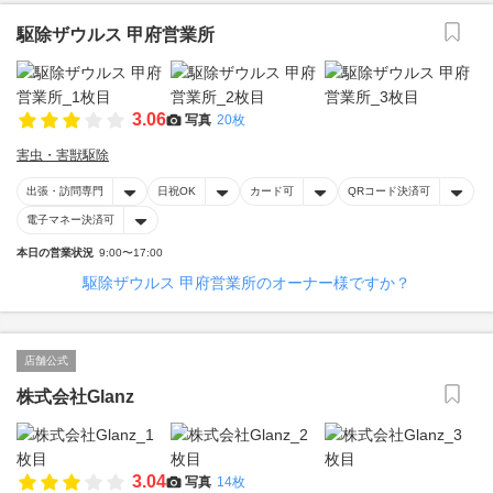
駆除ザウルス 甲府営業所
3.06
写真
20枚
害虫・害獣駆除
出張・訪問専門
日祝OK
カード可
QRコード決済可
電子マネー決済可
本日の営業状況
9:00〜17:00
駆除ザウルス 甲府営業所のオーナー様ですか？
店舗公式
株式会社Glanz
3.04
写真
14枚