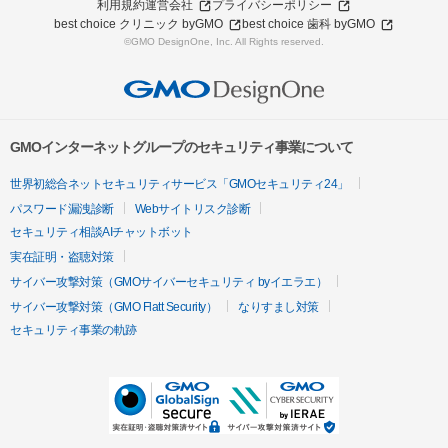
利用規約
運営会社
プライバシーポリシー
best choice クリニック byGMO
best choice 歯科 byGMO
©GMO DesignOne, Inc. All Rights reserved.
GMOインターネットグループのセキュリティ事業について
世界初総合ネットセキュリティサービス「GMOセキュリティ24」
パスワード漏洩診断
Webサイトリスク診断
セキュリティ相談AIチャットボット
実在証明・盗聴対策
サイバー攻撃対策（GMOサイバーセキュリティ byイエラエ）
サイバー攻撃対策（GMO Flatt Security）
なりすまし対策
セキュリティ事業の軌跡