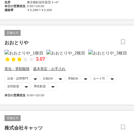
住所
東京都杉並区荻窪３ｰ47
本日の営業状況
0:00〜24:00
価格帯
￥3,298〜￥3,300
店舗公式
おおとりや
3.07
害虫・害獣駆除
庭木剪定・お手入れ
出張・訪問専門
日祝OK
早朝OK
カード可
女性歓迎
男性歓迎
本日の営業状況
8:00〜20:00
店舗公式
株式会社キャッツ