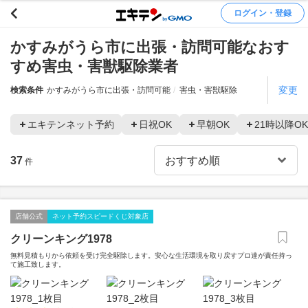
ログイン・登録
かすみがうら市に出張・訪問可能なおす
すめ害虫・害獣駆除業者
変更
検索条件
かすみがうら市に出張・訪問可能
害虫・害獣駆除
エキテンネット予約
日祝OK
早朝OK
21時以降OK
37
件
店舗公式
ネット予約スピードくじ対象店
クリーンキング1978
無料見積もりから依頼を受け完全駆除します。安心な生活環境を取り戻すプロ達が責任持っ
て施工致します。