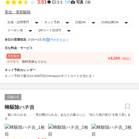
3.61
口コミ
5件
写真
2枚
害虫・害獣駆除
出張・訪問専門
ネット予約
日祝OK
21時以降OK
クーポン有
QRコード決済可
本日の営業状況
0:00〜23:30
予約空きあり
主な料金・サービス
害獣駆除
8,000
￥
（税込）
コウモリ 無料見積もりから
ネット予約カレンダー
ネット予約で最大10,000円分のAmazonギフトカードが当たる！
店舗公式
蜂駆除ハチ吉
「庭に出られる」、「窓が開けられる」あなたの暮らしに、“当たり前の安心”を取り戻しま
す。