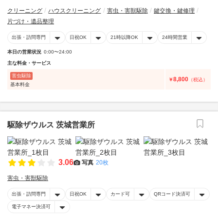
クリーニング
ハウスクリーニング
害虫・害獣駆除
鍵交換・鍵修理
片づけ・遺品整理
出張・訪問専門
日祝OK
21時以降OK
24時間営業
本日の営業状況
0:00〜24:00
主な料金・サービス
害虫駆除
8,800
￥
（税込）
基本料金
駆除ザウルス 茨城営業所
3.06
写真
20枚
害虫・害獣駆除
出張・訪問専門
日祝OK
カード可
QRコード決済可
電子マネー決済可