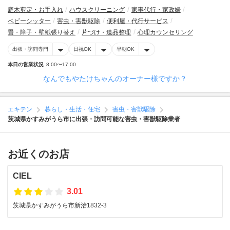
庭木剪定・お手入れ
ハウスクリーニング
家事代行・家政婦
ベビーシッター
害虫・害獣駆除
便利屋・代行サービス
畳・障子・壁紙張り替え
片づけ・遺品整理
心理カウンセリング
出張・訪問専門
日祝OK
早朝OK
本日の営業状況
8:00〜17:00
なんでもやたけちゃんのオーナー様ですか？
エキテン
暮らし・生活・住宅
害虫・害獣駆除
茨城県かすみがうら市に出張・訪問可能な害虫・害獣駆除業者
お近くのお店
CIEL
3.01
茨城県かすみがうら市新治1832-3