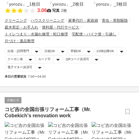
3.06
写真
2枚
クリーニング
ハウスクリーニング
家事代行・家政婦
害虫・害獣駆除
庭木剪定・お手入れ
便利屋・代行サービス
トイレつまり・水漏れ修理・蛇口修理
宅配便・バイク便・引越し
片づけ・遺品整理
出張・訪問専門
日祝OK
早朝OK
21時以降OK
クーポン有
カード可
QRコード決済可
電子マネー決済可
本日の営業状況
7:00〜24:00
店舗公式
コビ吉の全国出張リフォーム工事（Mr.
Cobekich's renovation work