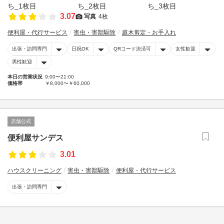
3.07
写真
4枚
便利屋・代行サービス
害虫・害獣駆除
庭木剪定・お手入れ
出張・訪問専門
日祝OK
QRコード決済可
女性歓迎
男性歓迎
本日の営業状況
9:00〜21:00
価格帯
￥8,000〜￥60,000
店舗公式
便利屋サンデス
3.01
ハウスクリーニング
害虫・害獣駆除
便利屋・代行サービス
出張・訪問専門