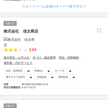
スカイファーム企画のオーナー様ですか？
店舗公式
株式会社 信太商店
3.04
庭木剪定・お手入れ
片づけ・遺品整理
害虫・害獣駆除
便利屋・代行サービス
出張・訪問対応
早朝OK
カード可
電子マネー決済可
女性歓迎
男性歓迎
住所
東京都渋谷区笹塚3-44-8
本日の営業状況
8:00〜20:00
店舗公式