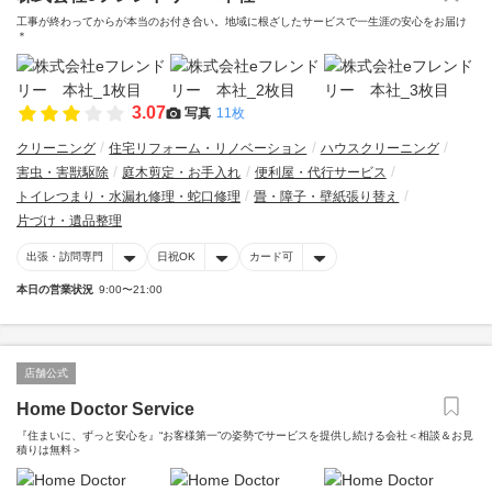
工事が終わってからが本当のお付き合い。地域に根ざしたサービスで一生涯の安心をお届け
＊
3.07
写真
11枚
クリーニング
住宅リフォーム・リノベーション
ハウスクリーニング
害虫・害獣駆除
庭木剪定・お手入れ
便利屋・代行サービス
トイレつまり・水漏れ修理・蛇口修理
畳・障子・壁紙張り替え
片づけ・遺品整理
出張・訪問専門
日祝OK
カード可
本日の営業状況
9:00〜21:00
店舗公式
Home Doctor Service
『住まいに、ずっと安心を』“お客様第一”の姿勢でサービスを提供し続ける会社＜相談＆お見
積りは無料＞