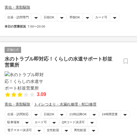
害虫・害獣駆除
出張・訪問専門
日祝OK
早朝OK
カード可
本日の営業状況
7:00〜20:00
店舗公式
水のトラブル即対応！くらしの水道サポート杉並
営業所
3.09
害虫・害獣駆除
トイレつまり・水漏れ修理・蛇口修理
出張・訪問対応
日祝OK
21時以降OK
24時間営業
駐車場有
カード可
QRコード決済可
電子マネー決済可
女性歓迎
男性歓迎