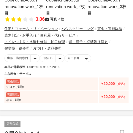
3.06
写真
4枚
住宅リフォーム・リノベーション
ハウスクリーニング
害虫・害獣駆除
庭木剪定・お手入れ
便利屋・代行サービス
トイレつまり・水漏れ修理・蛇口修理
畳・障子・壁紙張り替え
鍵交換・鍵修理
片づけ・遺品整理
出張・訪問専門
日祝OK
カード可
本日の営業状況
4:00〜8:00 9:00〜20:00
主な料金・サービス
害虫駆除
20,000
￥
（税込）
シロアリ駆除
害獣駆除
20,000
￥
（税込）
ネズミ駆除
店舗公式