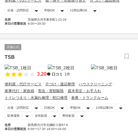
便利屋・代行サービス
畳・障子・壁紙張り替え
片づけ・遺品整理
出張・訪問対応
早朝OK
21時以降OK
住所
茨城県古河市東本町1-22-26
本日の営業状況
8:00〜29:30
店舗公式
TSB
3.20
口コミ
1件
便利屋・代行サービス
片づけ・遺品整理
ハウスクリーニング
家事代行・家政婦
害虫・害獣駆除
庭木剪定・お手入れ
トイレつまり・水漏れ修理・蛇口修理
倉庫・トランクルーム
出張・訪問対応
日祝OK
早朝OK
21時以降OK
駐車場有
女性歓迎
男性歓迎
住所
群馬県渋川市北橘町小室87-6
本日の営業状況
8:00〜17:30 18:00〜24:00