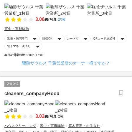
3.06
写真
20枚
害虫・害獣駆除
出張・訪問専門
日祝OK
カード可
QRコード決済可
電子マネー決済可
本日の営業状況
9:00〜17:00
駆除ザウルス 千葉営業所のオーナー様ですか？
店舗公式
cleaners_companyHood
3.02
写真
2枚
ハウスクリーニング
害虫・害獣駆除
庭木剪定・お手入れ