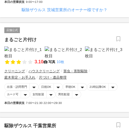
本日の営業状況
9:00〜17:00
駆除ザウルス 茨城営業所のオーナー様ですか？
店舗公式
まるごと片付け
3.10
写真
10枚
クリーニング
ハウスクリーニング
害虫・害獣駆除
庭木剪定・お手入れ
片づけ・遺品整理
出張・訪問専門
日祝OK
早朝OK
21時以降OK
カード可
女性歓迎
男性歓迎
本日の営業状況
7:00〜21:30 22:00〜29:30
駆除ザウルス 千葉営業所