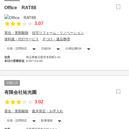
Office RAT88
3.07
害虫・害獣駆除
住宅リフォーム・リノベーション
便利屋・代行サービス
片づけ・遺品整理
出張・訪問対応
日祝OK
21時以降OK
住所
埼玉県春日部市本田町2-41
本日の営業状況
9:00〜24:00
店舗公式
有限会社祐光園
3.02
害虫・害獣駆除
庭木剪定・お手入れ
出張・訪問対応
駐車場有