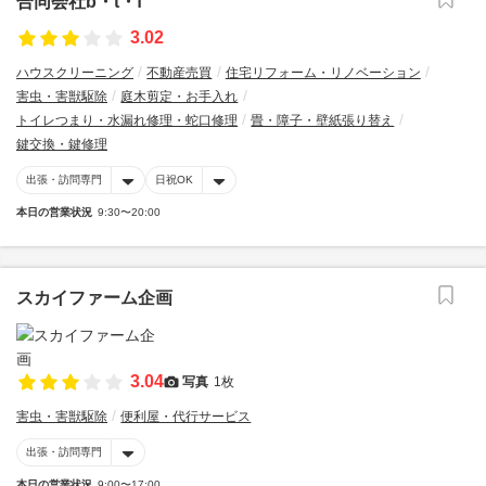
合同会社b・t・f
3.02
ハウスクリーニング
不動産売買
住宅リフォーム・リノベーション
害虫・害獣駆除
庭木剪定・お手入れ
トイレつまり・水漏れ修理・蛇口修理
畳・障子・壁紙張り替え
鍵交換・鍵修理
出張・訪問専門
日祝OK
本日の営業状況
9:30〜20:00
スカイファーム企画
3.04
写真
1枚
害虫・害獣駆除
便利屋・代行サービス
出張・訪問専門
本日の営業状況
9:00〜17:00