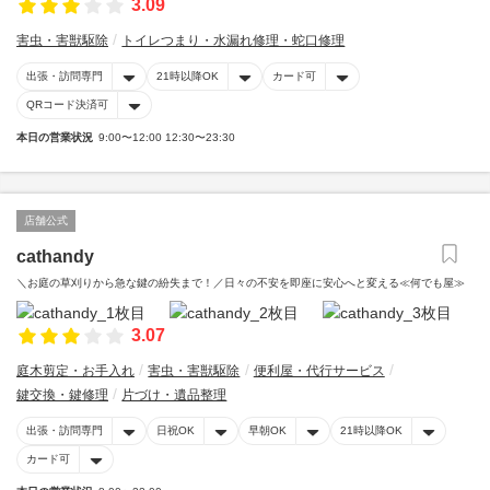
3.09
害虫・害獣駆除
トイレつまり・水漏れ修理・蛇口修理
出張・訪問専門
21時以降OK
カード可
QRコード決済可
本日の営業状況
9:00〜12:00 12:30〜23:30
店舗公式
cathandy
＼お庭の草刈りから急な鍵の紛失まで！／日々の不安を即座に安心へと変える≪何でも屋≫
3.07
庭木剪定・お手入れ
害虫・害獣駆除
便利屋・代行サービス
鍵交換・鍵修理
片づけ・遺品整理
出張・訪問専門
日祝OK
早朝OK
21時以降OK
カード可