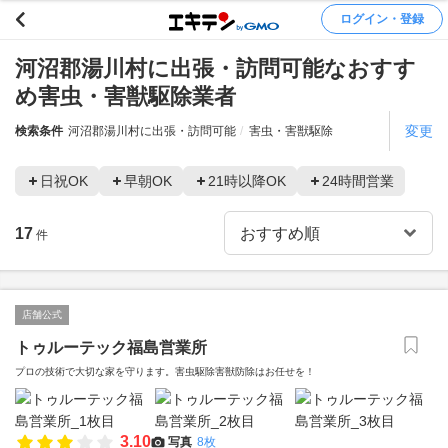
ログイン・登録
河沼郡湯川村に出張・訪問可能なおすす
め害虫・害獣駆除業者
変更
検索条件
河沼郡湯川村に出張・訪問可能
害虫・害獣駆除
日祝OK
早朝OK
21時以降OK
24時間営業
17
件
店舗公式
トゥルーテック福島営業所
プロの技術で大切な家を守ります。害虫駆除害獣防除はお任せを！
3.10
写真
8枚