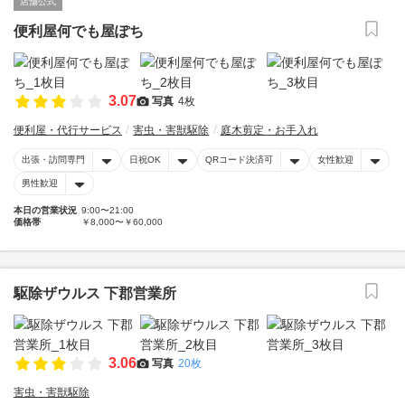
店舗公式
便利屋何でも屋ぽち
3.07
写真
4枚
便利屋・代行サービス
害虫・害獣駆除
庭木剪定・お手入れ
出張・訪問専門
日祝OK
QRコード決済可
女性歓迎
男性歓迎
本日の営業状況
9:00〜21:00
価格帯
￥8,000〜￥60,000
駆除ザウルス 下郡営業所
3.06
写真
20枚
害虫・害獣駆除