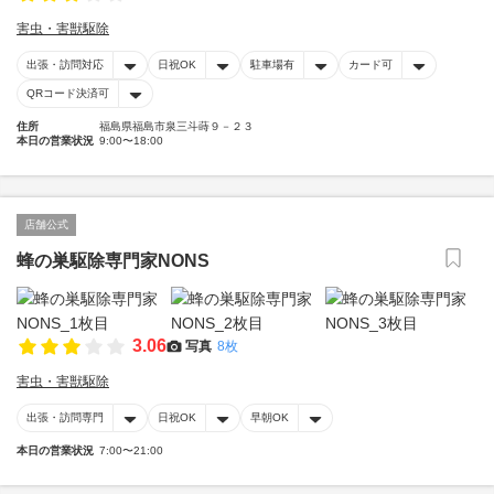
害虫・害獣駆除
出張・訪問対応
日祝OK
駐車場有
カード可
QRコード決済可
住所
福島県福島市泉三斗蒔９－２３
本日の営業状況
9:00〜18:00
店舗公式
蜂の巣駆除専門家NONS
3.06
写真
8枚
害虫・害獣駆除
出張・訪問専門
日祝OK
早朝OK
本日の営業状況
7:00〜21:00