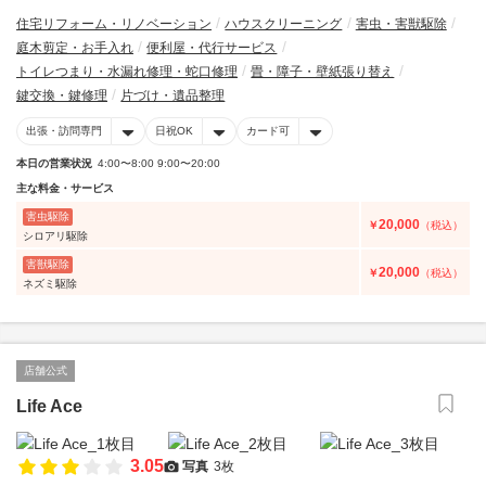
住宅リフォーム・リノベーション
ハウスクリーニング
害虫・害獣駆除
庭木剪定・お手入れ
便利屋・代行サービス
トイレつまり・水漏れ修理・蛇口修理
畳・障子・壁紙張り替え
鍵交換・鍵修理
片づけ・遺品整理
出張・訪問専門
日祝OK
カード可
本日の営業状況
4:00〜8:00 9:00〜20:00
主な料金・サービス
害虫駆除
20,000
￥
（税込）
シロアリ駆除
害獣駆除
20,000
￥
（税込）
ネズミ駆除
店舗公式
Life Ace
3.05
写真
3枚