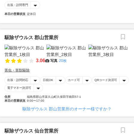
出張・訪問専門
本日の営業状況
定休日
駆除ザウルス 郡山営業所
3.06
写真
20枚
害虫・害獣駆除
出張・訪問対応
日祝OK
カード可
QRコード決済可
電子マネー決済可
住所
福島県郡山市富久山町久保田字南田57-1
本日の営業状況
9:00〜17:00
駆除ザウルス 郡山営業所のオーナー様ですか？
駆除ザウルス 仙台営業所