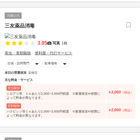
店舗公式
三友薬品消毒
3.05
写真
1枚
害虫・害獣駆除
便利屋・代行サービス
出張・訪問専門
駐車場有
本日の営業状況
定休日
主な料金・サービス
害虫駆除
2,000
￥
（税込）
シロアリ等 １㎡あたり2,000~3,000円程度 ※家屋状況や状態に
よって料金が異なります。
害獣駆除
2,000
￥
（税込）
ハクビシン等１㎡あたり2,000~3,000円程度 ※家屋状況や状態に
よって料金が異なります。