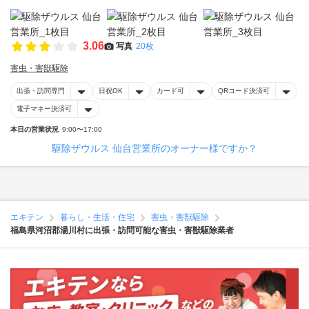
3.06
写真
20枚
害虫・害獣駆除
出張・訪問専門
日祝OK
カード可
QRコード決済可
電子マネー決済可
本日の営業状況
9:00〜17:00
駆除ザウルス 仙台営業所のオーナー様ですか？
エキテン
暮らし・生活・住宅
害虫・害獣駆除
福島県河沼郡湯川村に出張・訪問可能な害虫・害獣駆除業者