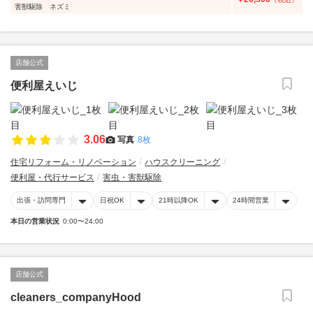
害獣駆除 ネズミ
店舗公式
便利屋えいじ
3.06
写真
8枚
住宅リフォーム・リノベーション
ハウスクリーニング
便利屋・代行サービス
害虫・害獣駆除
出張・訪問専門
日祝OK
21時以降OK
24時間営業
本日の営業状況
0:00〜24:00
店舗公式
cleaners_companyHood