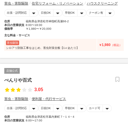
害虫・害獣駆除
住宅リフォーム・リノベーション
ハウスクリーニング
出張・訪問対応
日祝OK
早朝OK
クーポン有
住所
福島県会津若松市神指町高瀬66-2
本日の営業状況
8:00〜18:00
価格帯
￥1,980〜￥20,000
主な料金・サービス
害虫駆除
1,980
￥
（税込）
シロアリ防除工事をはじめ、害虫対策全般【1㎡あたり】
店舗公式
べんりや百式
3.05
害虫・害獣駆除
便利屋・代行サービス
出張・訪問対応
日祝OK
早朝OK
カード可
住所
福島県会津若松市幕内東町７−１４−４
本日の営業状況
8:00〜17:00