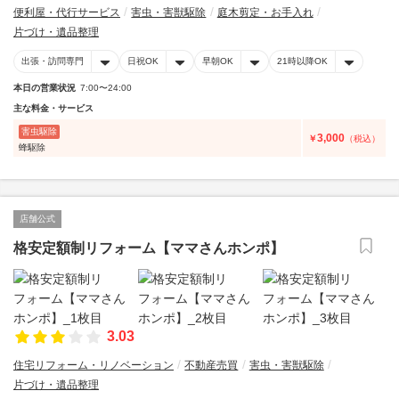
便利屋・代行サービス
害虫・害獣駆除
庭木剪定・お手入れ
片づけ・遺品整理
出張・訪問専門
日祝OK
早朝OK
21時以降OK
本日の営業状況
7:00〜24:00
主な料金・サービス
害虫駆除
3,000
￥
（税込）
蜂駆除
店舗公式
格安定額制リフォーム【ママさんホンポ】
3.03
住宅リフォーム・リノベーション
不動産売買
害虫・害獣駆除
片づけ・遺品整理