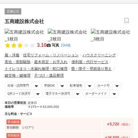
店舗公式
五商建設株式会社
3.10
写真
194枚
服・洋服
住宅リフォーム・リノベーション
ハウスクリーニング
害虫・害獣駆除
庭木剪定・お手入れ
便利屋・代行サービス
トイレつまり・水漏れ修理・蛇口修理
畳・障子・壁紙張り替え
鍵交換・鍵修理
片づけ・遺品整理
出張・訪問専門
早朝OK
駐車場有
カード可
QRコード決済可
電子マネー決済可
オーダーメイド
本日の営業状況
定休日
価格帯
￥275〜￥33,000,000
主な料金・サービス
害虫駆除
5,720
￥
（税込）
害虫駆除 シロアリ
害獣駆除
26,500
￥
（税込）