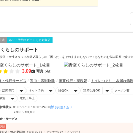
公式
ネット予約スピードくじ対象店
空くらしのサポート
安値！女性スタッフ在籍💕暮らしの「困った」をそのままにしないで！あなたのお悩み即座に解決
3.09
写真
5枚
屋・代行サービス
害虫・害獣駆除
家事代行・家政婦
トイレつまり・水漏れ修
・訪問専門
ネット予約
日祝OK
21時以降OK
クーポン有
歓迎
電気工事士
営業状況
9:00〜17:00 18:30〜24:00
予約空きあり
￥300〜￥3,000
金・サービス
駆除
最安値！蜂の巣駆除（スズメバチ・アシナガバチ・ミツバチ）