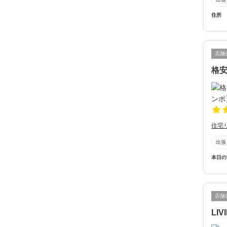
住所
店舗
格
住宅
出張
本日の
店舗
LIV