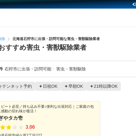
駆除
北海道石狩市に出張・訪問可能な害虫・害獣駆除業者
おすすめ害虫・害獣駆除業者
件
石狩市に出張・訪問可能
害虫・害獣駆除
キテンネット予約
日祝OK
早朝OK
21時以降OK
リピート必至／持ち込み不要♪便利な出張対応｜ご家庭の包
に感動の切れ味が復活！
ぎやタカ壱
3.06
海道石狩市緑ケ原2丁目227