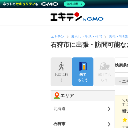
無料診断
エキテン
暮らし・生活・住宅
害虫・害獣
石狩市に出張・訪問可能な
検索条
お店に行
来て
届けても
く
もらう
らう
エ
エリア
＼
丁
北海道
研
石狩市
北