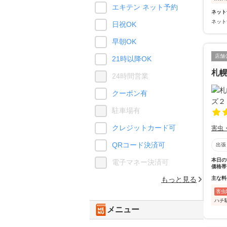
エキテン ネット予約
ネット
ネット
日祝OK
早朝OK
店舗
21時以降OK
札
24時間営業
クーポン有
駐車場有
クレジットカード可
害虫
QRコード決済可
出張
本日の
電子マネー決済可
価格帯
主な料
もっと見る
害虫
ハチ
メニュー