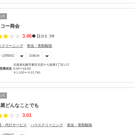
公式
ッコー商会
3.46
口コミ
3件
スクリーニング
害虫・害獣駆除
・訪問対応
日祝OK
北海道札幌市東区北四十七条東3丁目1-27
営業状況
9:00〜18:00
￥1,100〜￥23,760
公式
利屋どんなことでも
3.01
屋・代行サービス
ハウスクリーニング
害虫・害獣駆除
・訪問対応