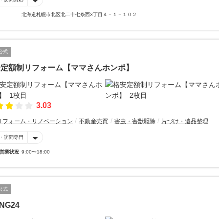
北海道札幌市北区北二十七条西3丁目４－１－１０２
公式
安定額制リフォーム【ママさんホンポ】
3.03
リフォーム・リノベーション
不動産売買
害虫・害獣駆除
片づけ・遺品整理
・訪問専門
営業状況
9:00〜18:00
公式
ING24