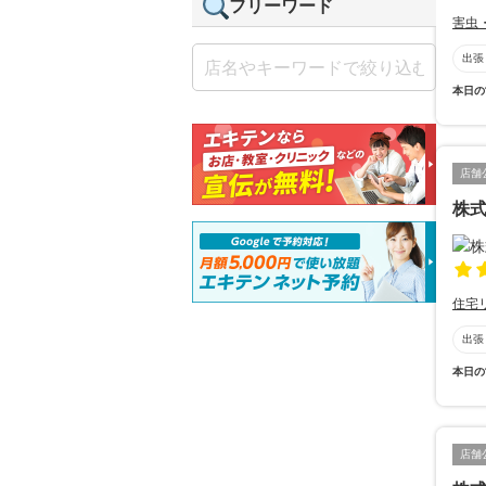
フリーワード
害虫
出張
本日の
店舗
株
住宅
出張
本日の
店舗