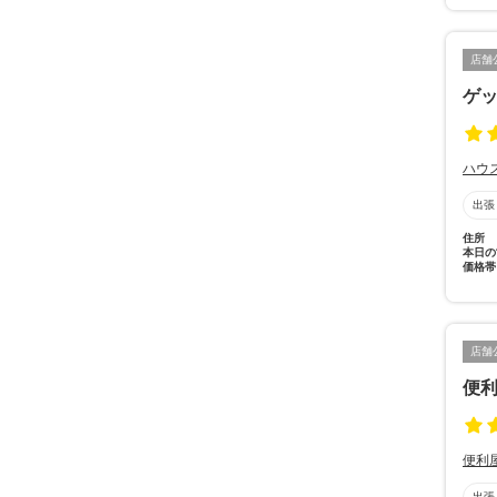
店舗
ゲ
ハウ
出張
住所
本日の
価格帯
店舗
便
便利
出張