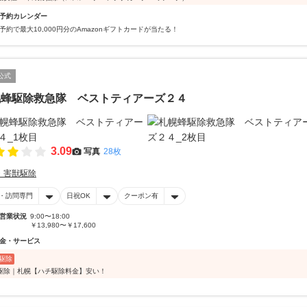
予約カレンダー
予約で最大10,000円分のAmazonギフトカードが当たる！
公式
幌蜂駆除救急隊 ベストティアーズ２４
3.09
写真
28枚
・害獣駆除
・訪問専門
日祝OK
クーポン有
営業状況
9:00〜18:00
￥13,980〜￥17,600
金・サービス
駆除
駆除｜札幌【ハチ駆除料金】安い！