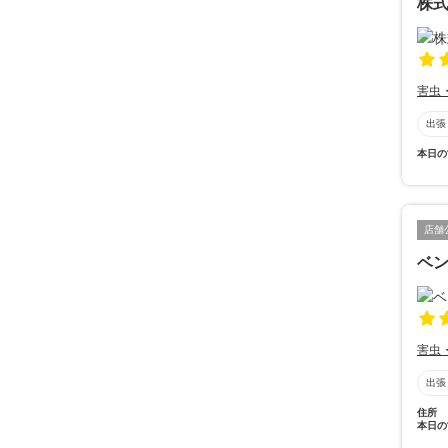
株
害虫
出張
本日の
店舗
ベ
害虫
出張
住所
本日の