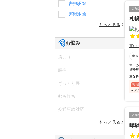
害虫駆除
店舗
害獣駆除
札
もっと見る
お悩み
害虫
出張
肩こり
本日の
価格帯
腰痛
主な料
ぎっくり腰
害虫
■ 
むち打ち
交通事故対応
店舗
もっと見る
蜂