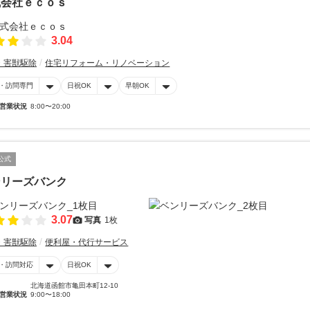
式会社ｅｃｏｓ
3.04
・害獣駆除
住宅リフォーム・リノベーション
・訪問専門
日祝OK
早朝OK
営業状況
8:00〜20:00
公式
ンリーズバンク
3.07
写真
1枚
・害獣駆除
便利屋・代行サービス
・訪問対応
日祝OK
北海道函館市亀田本町12-10
営業状況
9:00〜18:00