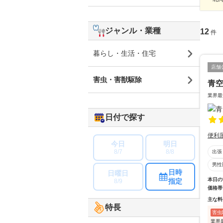
ジャンル・業種
12
件
暮らし・生活・住宅
店舗
害虫・害獣駆除
青
業界最
日付で探す
便利
今日
明日
8/7
8/8
出張
男性
日時
日曜日
本日の
指定
8/9
価格帯
主な料
特長
害虫
業界