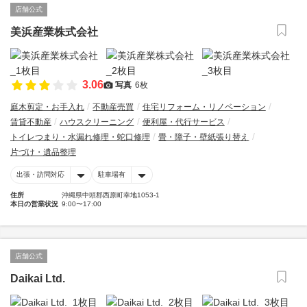
店舗公式
美浜産業株式会社
3.06
写真
6枚
庭木剪定・お手入れ
不動産売買
住宅リフォーム・リノベーション
賃貸不動産
ハウスクリーニング
便利屋・代行サービス
トイレつまり・水漏れ修理・蛇口修理
畳・障子・壁紙張り替え
片づけ・遺品整理
出張・訪問対応
駐車場有
住所
沖縄県中頭郡西原町幸地1053-1
本日の営業状況
9:00〜17:00
店舗公式
Daikai Ltd.