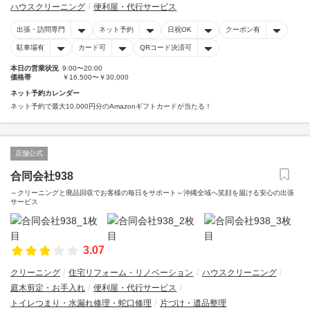
ハウスクリーニング
便利屋・代行サービス
出張・訪問専門
ネット予約
日祝OK
クーポン有
駐車場有
カード可
QRコード決済可
本日の営業状況
9:00〜20:00
価格帯
￥16,500〜￥30,000
ネット予約カレンダー
ネット予約で最大10,000円分のAmazonギフトカードが当たる！
店舗公式
合同会社938
～クリーニングと廃品回収でお客様の毎日をサポート～沖縄全域へ笑顔を届ける安心の出張
サービス
3.07
クリーニング
住宅リフォーム・リノベーション
ハウスクリーニング
庭木剪定・お手入れ
便利屋・代行サービス
トイレつまり・水漏れ修理・蛇口修理
片づけ・遺品整理