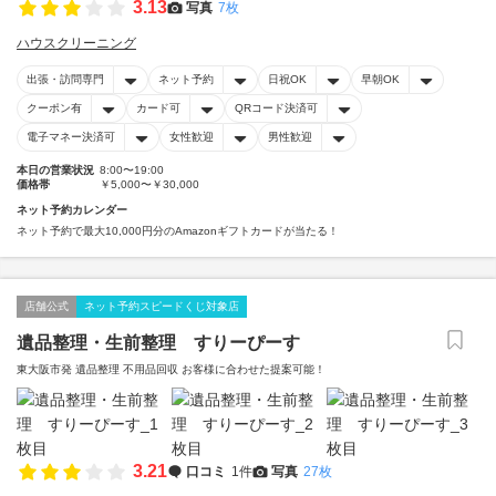
3.13
写真
7枚
ハウスクリーニング
出張・訪問専門
ネット予約
日祝OK
早朝OK
クーポン有
カード可
QRコード決済可
電子マネー決済可
女性歓迎
男性歓迎
本日の営業状況
8:00〜19:00
価格帯
￥5,000〜￥30,000
ネット予約カレンダー
ネット予約で最大10,000円分のAmazonギフトカードが当たる！
店舗公式
ネット予約スピードくじ対象店
遺品整理・生前整理 すりーぴーす
東大阪市発 遺品整理 不用品回収 お客様に合わせた提案可能！
3.21
口コミ
1件
写真
27枚