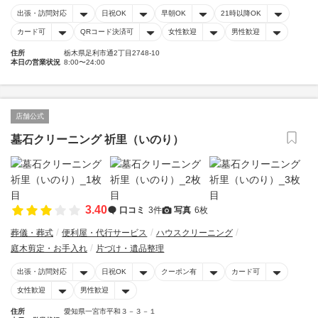
出張・訪問対応
日祝OK
早朝OK
21時以降OK
カード可
QRコード決済可
女性歓迎
男性歓迎
住所
栃木県足利市通2丁目2748-10
本日の営業状況
8:00〜24:00
店舗公式
墓石クリーニング 祈里（いのり）
3.40
口コミ
3件
写真
6枚
葬儀・葬式
便利屋・代行サービス
ハウスクリーニング
庭木剪定・お手入れ
片づけ・遺品整理
出張・訪問対応
日祝OK
クーポン有
カード可
女性歓迎
男性歓迎
住所
愛知県一宮市平和３－３－１