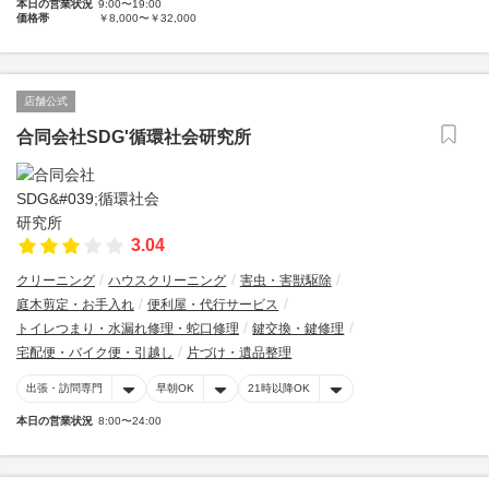
本日の営業状況
9:00〜19:00
価格帯
￥8,000〜￥32,000
店舗公式
合同会社SDG'循環社会研究所
3.04
クリーニング
ハウスクリーニング
害虫・害獣駆除
庭木剪定・お手入れ
便利屋・代行サービス
トイレつまり・水漏れ修理・蛇口修理
鍵交換・鍵修理
宅配便・バイク便・引越し
片づけ・遺品整理
出張・訪問専門
早朝OK
21時以降OK
本日の営業状況
8:00〜24:00