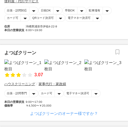
便利屋・代行サービス
出張・訪問対応
日祝OK
早朝OK
駐車場有
カード可
QRコード決済可
電子マネー決済可
住所
沖縄県浦添市伊祖4-22-9
本日の営業状況
8:00〜19:00
よつばクリーン
3.07
ハウスクリーニング
家事代行・家政婦
出張・訪問専門
カード可
電子マネー決済可
本日の営業状況
9:00〜17:00
価格帯
￥4,500〜￥20,000
よつばクリーンのオーナー様ですか？