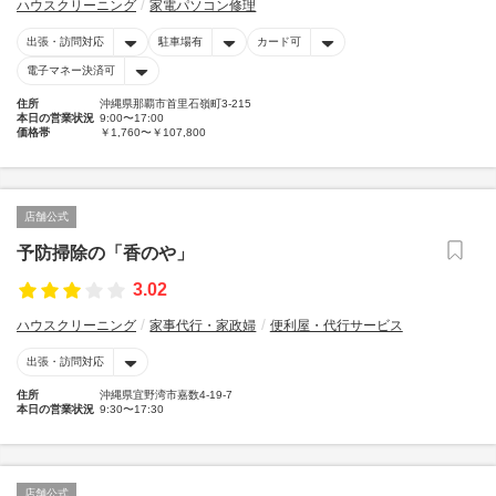
ハウスクリーニング
家電パソコン修理
出張・訪問対応
駐車場有
カード可
電子マネー決済可
住所
沖縄県那覇市首里石嶺町3-215
本日の営業状況
9:00〜17:00
価格帯
￥1,760〜￥107,800
店舗公式
予防掃除の「香のや」
3.02
ハウスクリーニング
家事代行・家政婦
便利屋・代行サービス
出張・訪問対応
住所
沖縄県宜野湾市嘉数4‐19‐7
本日の営業状況
9:30〜17:30
店舗公式