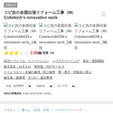
店舗公式
コビ吉の全国出張リフォーム工事（Mr.
Cobekich's renovation work
3.06
写真
4枚
住宅リフォーム・リノベーション
ハウスクリーニング
害虫・害獣駆除
庭木剪定・お手入れ
便利屋・代行サービス
トイレつまり・水漏れ修理・蛇口修理
畳・障子・壁紙張り替え
鍵交換・鍵修理
片づけ・遺品整理
出張・訪問専門
日祝OK
カード可
本日の営業状況
4:00〜8:00 9:00〜20:00
エキテン
暮らし・生活・住宅
ハウスクリーニング