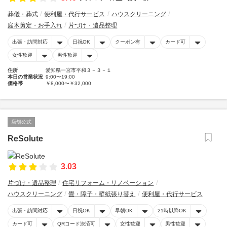
葬儀・葬式
便利屋・代行サービス
ハウスクリーニング
庭木剪定・お手入れ
片づけ・遺品整理
出張・訪問対応
日祝OK
クーポン有
カード可
女性歓迎
男性歓迎
住所
愛知県一宮市平和３－３－１
本日の営業状況
9:00〜19:00
価格帯
￥8,000〜￥32,000
店舗公式
ReSolute
3.03
片づけ・遺品整理
住宅リフォーム・リノベーション
ハウスクリーニング
畳・障子・壁紙張り替え
便利屋・代行サービス
出張・訪問対応
日祝OK
早朝OK
21時以降OK
カード可
QRコード決済可
女性歓迎
男性歓迎