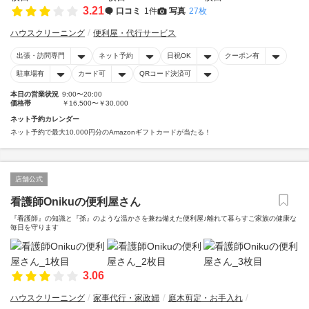
3.21
口コミ
1件
写真
27枚
ハウスクリーニング
便利屋・代行サービス
出張・訪問専門
ネット予約
日祝OK
クーポン有
駐車場有
カード可
QRコード決済可
本日の営業状況
9:00〜20:00
価格帯
￥16,500〜￥30,000
ネット予約カレンダー
ネット予約で最大10,000円分のAmazonギフトカードが当たる！
店舗公式
看護師Onikuの便利屋さん
『看護師』の知識と『孫』のような温かさを兼ね備えた便利屋♪離れて暮らすご家族の健康な
毎日を守ります
3.06
ハウスクリーニング
家事代行・家政婦
庭木剪定・お手入れ