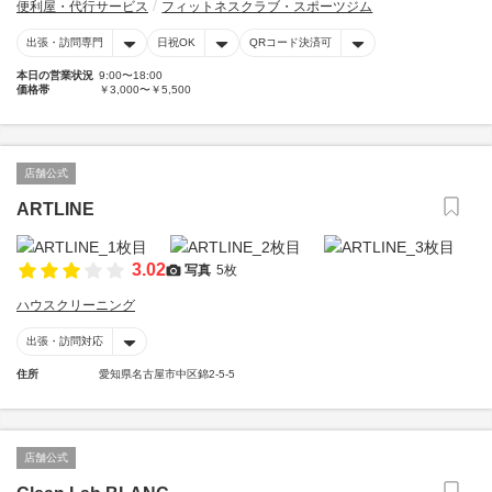
便利屋・代行サービス
フィットネスクラブ・スポーツジム
出張・訪問専門
日祝OK
QRコード決済可
本日の営業状況
9:00〜18:00
価格帯
￥3,000〜￥5,500
店舗公式
ARTLINE
3.02
写真
5枚
ハウスクリーニング
出張・訪問対応
住所
愛知県名古屋市中区錦2-5-5
店舗公式