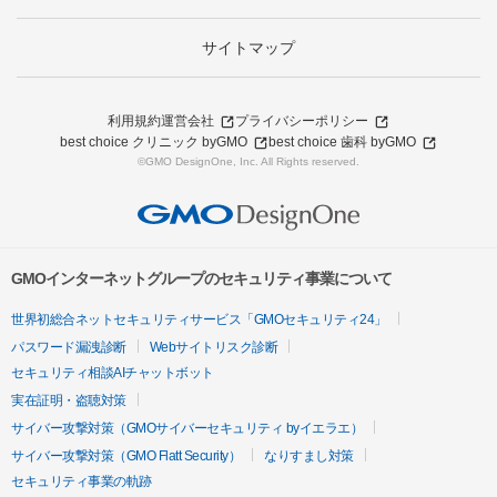
サイトマップ
利用規約
運営会社
プライバシーポリシー
best choice クリニック byGMO
best choice 歯科 byGMO
©GMO DesignOne, Inc. All Rights reserved.
GMOインターネットグループのセキュリティ事業について
世界初総合ネットセキュリティサービス「GMOセキュリティ24」
パスワード漏洩診断
Webサイトリスク診断
セキュリティ相談AIチャットボット
実在証明・盗聴対策
サイバー攻撃対策（GMOサイバーセキュリティ byイエラエ）
サイバー攻撃対策（GMO Flatt Security）
なりすまし対策
セキュリティ事業の軌跡