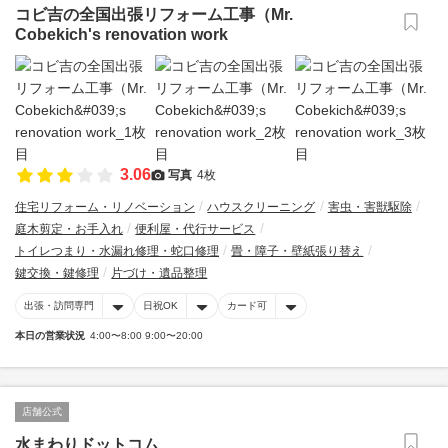
コビ吉の全国出張リフォーム工事（Mr.
Cobekich's renovation work
3.06
写真
4枚
住宅リフォーム・リノベーション
ハウスクリーニング
害虫・害獣駆除
庭木剪定・お手入れ
便利屋・代行サービス
トイレつまり・水漏れ修理・蛇口修理
畳・障子・壁紙張り替え
鍵交換・鍵修理
片づけ・遺品整理
出張・訪問専門
日祝OK
カード可
本日の営業状況
4:00〜8:00 9:00〜20:00
店舗公式
水まわりドットコム