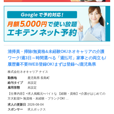
清掃員・掃除/無資格&未経験OK/ネオキャリアの介護
ワーク!週3日～時間選べる「週払可」家事との両立も/
履歴書不要/WEB登録OK!まずは登録へ/鹿児島県
株式会社ネオキャリア ナイス
勤務地
鹿児島県 長島町
給与タイプ
未設定
雇用形態
未設定
【仕事内容】<求人掲載元>バイトな 【経験・資格】<介護がはじめての
方大歓迎!> 無資格・未経験・ブランクOK! …
求人の更新日
2026-08-04
スポンサー
求人ボックス