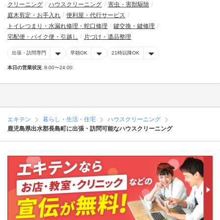
クリーニング
ハウスクリーニング
害虫・害獣駆除
庭木剪定・お手入れ
便利屋・代行サービス
トイレつまり・水漏れ修理・蛇口修理
鍵交換・鍵修理
宅配便・バイク便・引越し
片づけ・遺品整理
出張・訪問専門
早朝OK
21時以降OK
本日の営業状況
8:00〜24:00
エキテン
暮らし・生活・住宅
ハウスクリーニング
鹿児島県出水郡長島町に出張・訪問可能なハウスクリーニング