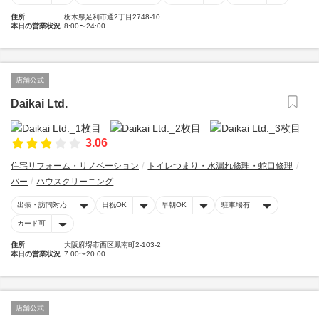
住所
栃木県足利市通2丁目2748-10
本日の営業状況
8:00〜24:00
店舗公式
Daikai Ltd.
3.06
住宅リフォーム・リノベーション
トイレつまり・水漏れ修理・蛇口修理
バー
ハウスクリーニング
出張・訪問対応
日祝OK
早朝OK
駐車場有
カード可
住所
大阪府堺市西区鳳南町2-103-2
本日の営業状況
7:00〜20:00
店舗公式