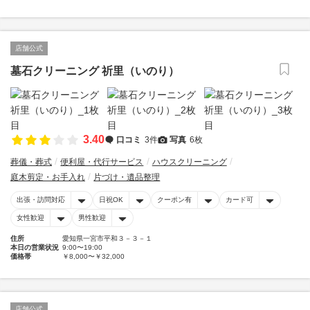
店舗公式
墓石クリーニング 祈里（いのり）
3.40
口コミ
3件
写真
6枚
葬儀・葬式
便利屋・代行サービス
ハウスクリーニング
庭木剪定・お手入れ
片づけ・遺品整理
出張・訪問対応
日祝OK
クーポン有
カード可
女性歓迎
男性歓迎
住所
愛知県一宮市平和３－３－１
本日の営業状況
9:00〜19:00
価格帯
￥8,000〜￥32,000
店舗公式