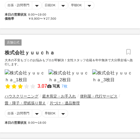
出張・訪問専門
日祝OK
早朝OK
本日の営業状況
8:00〜19:00
価格帯
￥9,900〜￥27,500
店舗公式
株式会社ｙｕｕｃｈａ
大木の不安もゴミのお悩みもプロが即解決！女性スタッフ在籍＆年中無休で大分県全域へ急
行します。
3.07
写真
7枚
ハウスクリーニング
庭木剪定・お手入れ
便利屋・代行サービス
畳・障子・壁紙張り替え
片づけ・遺品整理
出張・訪問専門
早朝OK
本日の営業状況
8:00〜18:00