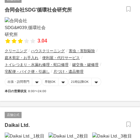
合同会社SDG'循環社会研究所
3.04
クリーニング
ハウスクリーニング
害虫・害獣駆除
庭木剪定・お手入れ
便利屋・代行サービス
トイレつまり・水漏れ修理・蛇口修理
鍵交換・鍵修理
宅配便・バイク便・引越し
片づけ・遺品整理
出張・訪問専門
早朝OK
21時以降OK
本日の営業状況
8:00〜24:00
店舗公式
Daikai Ltd.