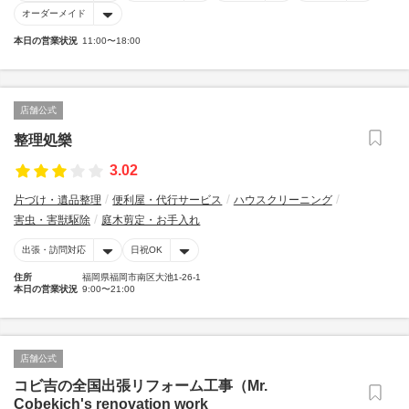
オーダーメイド
本日の営業状況
11:00〜18:00
店舗公式
整理処樂
3.02
片づけ・遺品整理
便利屋・代行サービス
ハウスクリーニング
害虫・害獣駆除
庭木剪定・お手入れ
出張・訪問対応
日祝OK
住所
福岡県福岡市南区大池1-26-1
本日の営業状況
9:00〜21:00
店舗公式
コビ吉の全国出張リフォーム工事（Mr.
Cobekich's renovation work