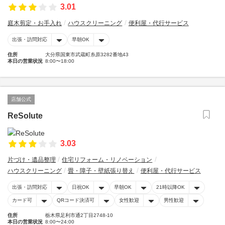
3.01
庭木剪定・お手入れ
ハウスクリーニング
便利屋・代行サービス
出張・訪問対応
早朝OK
住所
大分県国東市武蔵町糸原3282番地43
本日の営業状況
8:00〜18:00
店舗公式
ReSolute
3.03
片づけ・遺品整理
住宅リフォーム・リノベーション
ハウスクリーニング
畳・障子・壁紙張り替え
便利屋・代行サービス
出張・訪問対応
日祝OK
早朝OK
21時以降OK
カード可
QRコード決済可
女性歓迎
男性歓迎
住所
栃木県足利市通2丁目2748-10
本日の営業状況
8:00〜24:00