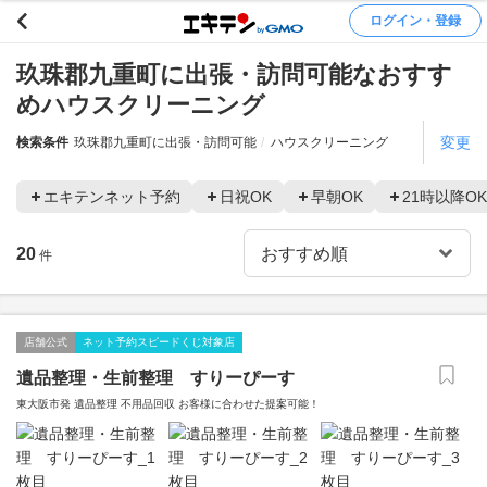
ログイン・登録
玖珠郡九重町に出張・訪問可能なおすす
めハウスクリーニング
変更
検索条件
玖珠郡九重町に出張・訪問可能
ハウスクリーニング
エキテンネット予約
日祝OK
早朝OK
21時以降OK
20
件
店舗公式
ネット予約スピードくじ対象店
遺品整理・生前整理 すりーぴーす
東大阪市発 遺品整理 不用品回収 お客様に合わせた提案可能！