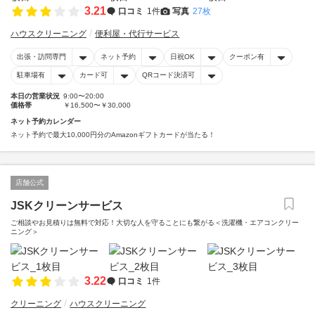
3.21
口コミ
1件
写真
27枚
ハウスクリーニング
便利屋・代行サービス
出張・訪問専門
ネット予約
日祝OK
クーポン有
駐車場有
カード可
QRコード決済可
本日の営業状況
9:00〜20:00
価格帯
￥16,500〜￥30,000
ネット予約カレンダー
ネット予約で最大10,000円分のAmazonギフトカードが当たる！
店舗公式
JSKクリーンサービス
ご相談やお見積りは無料で対応！大切な人を守ることにも繋がる＜洗濯機・エアコンクリー
ニング＞
3.22
口コミ
1件
クリーニング
ハウスクリーニング