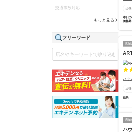
交通事故対応
出張
本日の
もっと見る
価格帯
フリーワード
店舗
ART
ハウ
出張
住所
店舗
ハ