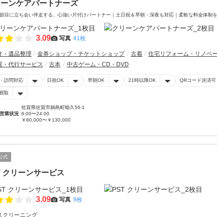
リーンケアパートナーズ
節目に立ち会い伴走する、心強い片付けパートナー｜土日祝＆早朝・深夜も対応｜柔軟な料金体制
3.09
写真
41枚
け・遺品整理
金券ショップ・チケットショップ
古着
住宅リフォーム・リノベ
屋・代行サービス
古本
中古ゲーム・CD・DVD
・訪問対応
日祝OK
早朝OK
21時以降OK
QRコード決済可
買取
佐賀県佐賀市鍋島町蛎久56-1
営業状況
8:00〜24:00
￥80,000〜￥130,000
公式
T クリーンサービス
3.09
写真
9枚
スクリーニング