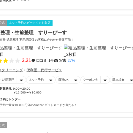
営業状況
9:00〜20:00
公式
ネット予約スピードくじ対象店
品整理・生前整理 すりーぴーす
市発 遺品整理 不用品回収 お客様に合わせた提案可能！
3.21
口コミ
1件
写真
27枚
スクリーニング
便利屋・代行サービス
・訪問専門
ネット予約
日祝OK
クーポン有
駐車場有
営業状況
9:00〜20:00
￥16,500〜￥30,000
予約カレンダー
予約で最大10,000円分のAmazonギフトカードが当たる！
公式