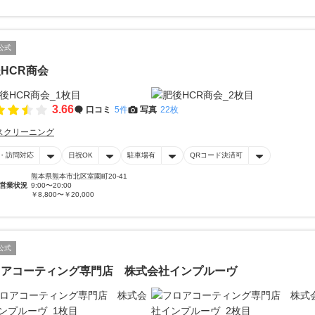
公式
HCR商会
3.66
口コミ
5件
写真
22枚
スクリーニング
・訪問対応
日祝OK
駐車場有
QRコード決済可
熊本県熊本市北区室園町20-41
営業状況
9:00〜20:00
￥8,800〜￥20,000
公式
ロアコーティング専門店 株式会社インプルーヴ