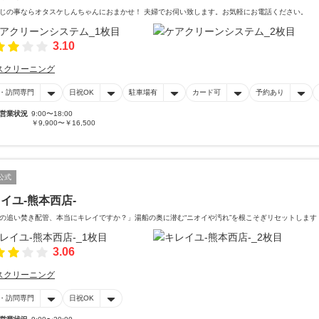
じの事ならオタスケしんちゃんにおまかせ！ 夫婦でお伺い致します。お気軽にお電話ください。
3.10
スクリーニング
・訪問専門
日祝OK
駐車場有
カード可
予約あり
営業状況
9:00〜18:00
￥9,900〜￥16,500
公式
イユ-熊本西店-
の追い焚き配管、本当にキレイですか？」湯船の奥に潜む“ニオイや汚れ”を根こそぎリセットします
3.06
スクリーニング
・訪問専門
日祝OK