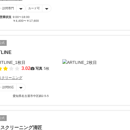
・訪問専門
カード可
営業状況
9:00〜18:00
￥4,400〜￥17,600
公式
LINE
3.02
写真
5枚
スクリーニング
・訪問対応
愛知県名古屋市中区錦2-5-5
公式
ウスクリーニング清匠