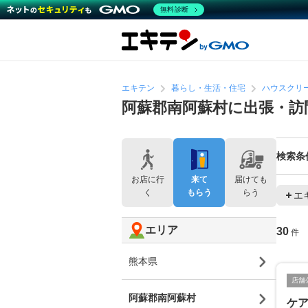
無料診断
エキテン
暮らし・生活・住宅
ハウスクリ
阿蘇郡南阿蘇村に出張・訪
検索条
お店に行
来て
届けても
く
もらう
らう
エ
エリア
30
件
熊本県
店舗
阿蘇郡南阿蘇村
ケ