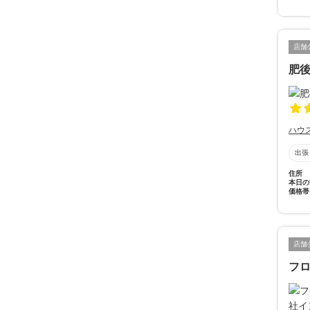
店舗
肥後
ハウ
出張
住所
本日の
価格帯
店舗
フ