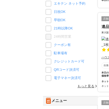
本日の
エキテン ネット予約
日祝OK
店舗
早朝OK
遺
21時以降OK
東大阪
24時間営業
クーポン有
駐車場有
ハウ
クレジットカード可
出張
QRコード決済可
本日の
価格帯
電子マネー決済可
ネット
もっと見る
ネット
メニュー
店舗