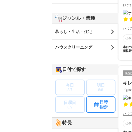
おそう
ジャンル・業種
ハウ
暮らし・生活・住宅
出張
ハウスクリーニング
本日の
価格帯
日付で探す
店舗
キレ
今日
明日
8/7
8/8
「お家
日時
日曜日
指定
8/9
ハウ
特長
出張