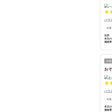
ハウ
出張
住所
本日の
価格帯
店舗
お
ハウ
出張
本日の
価格帯