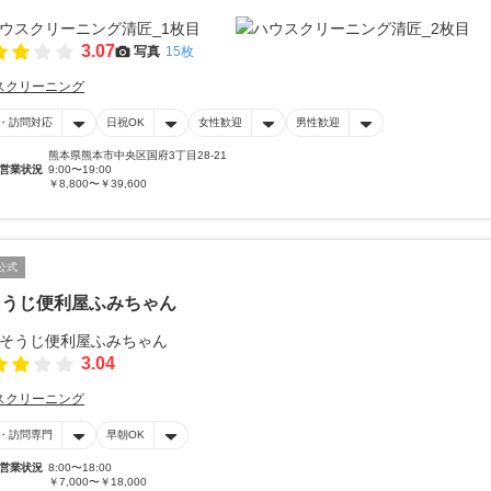
3.07
写真
15枚
スクリーニング
・訪問対応
日祝OK
女性歓迎
男性歓迎
熊本県熊本市中央区国府3丁目28-21
営業状況
9:00〜19:00
￥8,800〜￥39,600
公式
そうじ便利屋ふみちゃん
3.04
スクリーニング
・訪問専門
早朝OK
営業状況
8:00〜18:00
￥7,000〜￥18,000