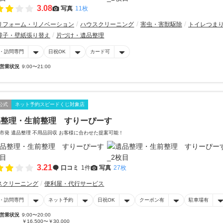
3.08
写真
11枚
リフォーム・リノベーション
ハウスクリーニング
害虫・害獣駆除
トイレつま
障子・壁紙張り替え
片づけ・遺品整理
・訪問専門
日祝OK
カード可
営業状況
9:00〜21:00
公式
ネット予約スピードくじ対象店
品整理・生前整理 すりーぴーす
市発 遺品整理 不用品回収 お客様に合わせた提案可能！
3.21
口コミ
1件
写真
27枚
スクリーニング
便利屋・代行サービス
・訪問専門
ネット予約
日祝OK
クーポン有
駐車場有
営業状況
9:00〜20:00
￥16,500〜￥30,000