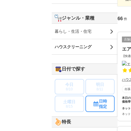
ジャンル・業種
66
件
暮らし・生活・住宅
店舗
ハウスクリーニング
エ
【快適
日付で探す
ハウ
今日
明日
8/10
8/11
出張
本日の
日時
土曜日
価格帯
指定
8/15
ネット
ネット
特長