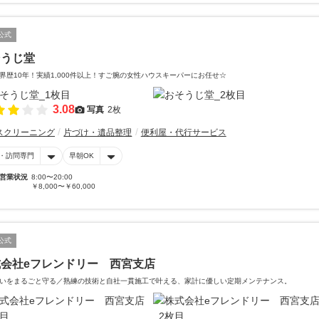
公式
そうじ堂
界歴10年！実績1,000件以上！すご腕の女性ハウスキーパーにお任せ☆
3.08
写真
2枚
スクリーニング
片づけ・遺品整理
便利屋・代行サービス
・訪問専門
早朝OK
営業状況
8:00〜20:00
￥8,000〜￥60,000
公式
式会社eフレンドリー 西宮支店
いをまるごと守る／熟練の技術と自社一貫施工で叶える、家計に優しい定期メンテナンス。