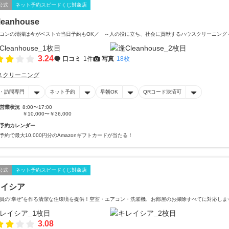
公式
ネット予約スピードくじ対象店
eanhouse
コンの清掃は今がベスト☆当日予約もOK／ ～人の役に立ち、社会に貢献するハウスクリーニン
3.24
口コミ
1件
写真
18枚
スクリーニング
・訪問専門
ネット予約
早朝OK
QRコード決済可
営業状況
8:00〜17:00
￥10,000〜￥36,000
予約カレンダー
予約で最大10,000円分のAmazonギフトカードが当たる！
公式
ネット予約スピードくじ対象店
レイシア
員の“幸せ”を作る清潔な住環境を提供！空室・エアコン・洗濯機、お部屋のお掃除すべてに対応しま
3.08