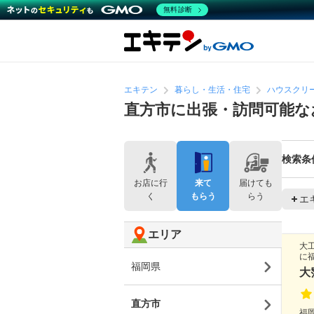
無料診断
エキテン
暮らし・生活・住宅
ハウスクリ
直方市に出張・訪問可能な
検索条
お店に行
来て
届けても
く
もらう
らう
エ
エリア
大
に
福岡県
大
直方市
福岡