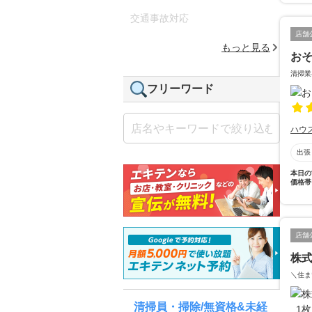
交通事故対応
店舗
もっと見る
お
清掃業
フリーワード
ハウ
出張
本日の
価格帯
店舗
株
＼住ま
清掃員・掃除/無資格&未経