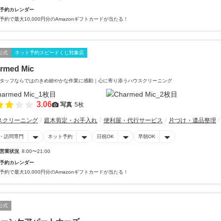
予約カレンダー
予約で最大10,000円分のAmazonギフトカードが当たる！
公式
ネット予約スピードくじ対象店
rmed Mic
タッフならではのきめ細やかな作業に感動｜心に寄り添うハウスクリーニング
3.06
写真
5枚
スクリーニング
庭木剪定・お手入れ
便利屋・代行サービス
片づけ・遺品整理
・訪問専門
ネット予約
日祝OK
早朝OK
営業状況
8:00〜21:00
予約カレンダー
予約で最大10,000円分のAmazonギフトカードが当たる！
公式