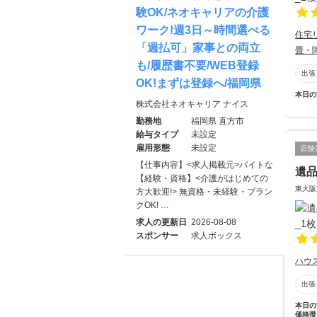
験OK/ネオキャリアの介護
ワーク!週3日～時間選べる
住宅
「週払可」家事との両立
畳・
も/履歴書不要/WEB登録
出張
OK!まずは登録へ/福岡県
本日の
株式会社ネオキャリア ナイス
勤務地
福岡県 直方市
給与タイプ
未設定
雇用形態
未設定
店舗
【仕事内容】<求人掲載元>バイトな
遺
【経験・資格】<介護がはじめての
東大阪
方大歓迎!> 無資格・未経験・ブラン
クOK! …
求人の更新日
2026-08-08
スポンサー
求人ボックス
ハウ
出張
本日の
価格帯