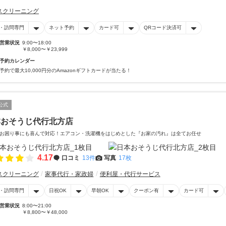
スクリーニング
・訪問専門
ネット予約
カード可
QRコード決済可
営業状況
9:00〜18:00
￥8,000〜￥23,999
予約カレンダー
予約で最大10,000円分のAmazonギフトカードが当たる！
公式
本おそうじ代行北方店
お困り事にも喜んで対応！エアコン・洗濯機をはじめとした『お家の汚れ』は全てお任せ
4.17
口コミ
13件
写真
17枚
スクリーニング
家事代行・家政婦
便利屋・代行サービス
・訪問専門
日祝OK
早朝OK
クーポン有
カード可
営業状況
8:00〜21:00
￥8,800〜￥48,000