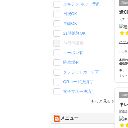
店舗
エキテン ネット予約
逢Cl
日祝OK
＼エア
早朝OK
21時以降OK
ハウ
24時間営業
出張
クーポン有
本日の
駐車場有
価格帯
ネット
クレジットカード可
ネット
QRコード決済可
電子マネー決済可
店舗
もっと見る
キ
家族全
メニュー