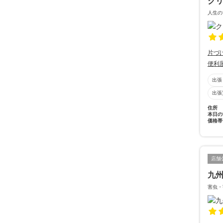
ク
人生の
片づ
便利
出張
出張
住所
本日の
価格帯
店舗
九
害虫・