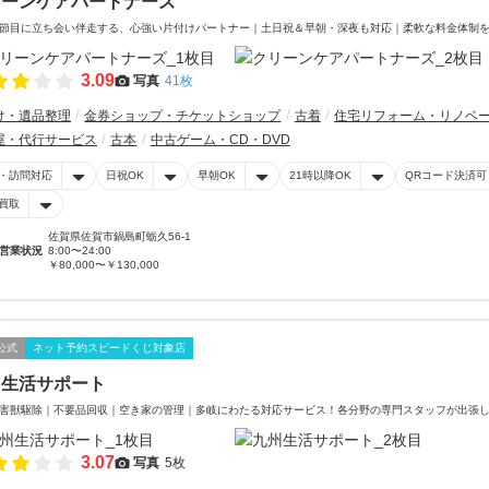
リーンケアパートナーズ
節目に立ち会い伴走する、心強い片付けパートナー｜土日祝＆早朝・深夜も対応｜柔軟な料金体制
3.09
写真
41枚
け・遺品整理
金券ショップ・チケットショップ
古着
住宅リフォーム・リノベ
屋・代行サービス
古本
中古ゲーム・CD・DVD
・訪問対応
日祝OK
早朝OK
21時以降OK
QRコード決済可
買取
佐賀県佐賀市鍋島町蛎久56-1
営業状況
8:00〜24:00
￥80,000〜￥130,000
公式
ネット予約スピードくじ対象店
州生活サポート
害獣駆除｜不要品回収｜空き家の管理｜多岐にわたる対応サービス！各分野の専門スタッフが出張
3.07
写真
5枚