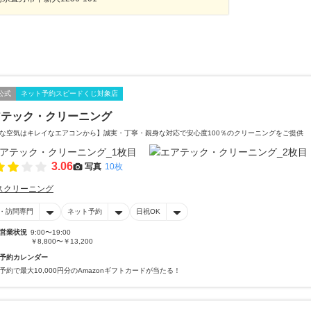
公式
ネット予約スピードくじ対象店
アテック・クリーニング
な空気はキレイなエアコンから】誠実・丁寧・親身な対応で安心度100％のクリーニングをご提供
3.06
写真
10枚
スクリーニング
・訪問専門
ネット予約
日祝OK
営業状況
9:00〜19:00
￥8,800〜￥13,200
予約カレンダー
予約で最大10,000円分のAmazonギフトカードが当たる！