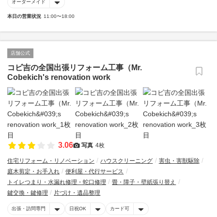
オーダーメイド
本日の営業状況
11:00〜18:00
店舗公式
コビ吉の全国出張リフォーム工事（Mr.
Cobekich's renovation work
3.06
写真
4枚
住宅リフォーム・リノベーション
ハウスクリーニング
害虫・害獣駆除
庭木剪定・お手入れ
便利屋・代行サービス
トイレつまり・水漏れ修理・蛇口修理
畳・障子・壁紙張り替え
鍵交換・鍵修理
片づけ・遺品整理
出張・訪問専門
日祝OK
カード可