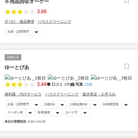
不用品回収オーケー
3.00
片づけ・遺品整理
ハウスクリーニング
出張・訪問専門
店舗公式
ゆーとぴあ
3.44
口コミ
2件
写真
15枚
便利屋・代行サービス
ハウスクリーニング
庭木剪定・お手入れ
出張・訪問専門
日祝OK
21時以降OK
24時間営業
クーポン有
駐車場有
カード可
本日の営業状況
0:00〜24:00