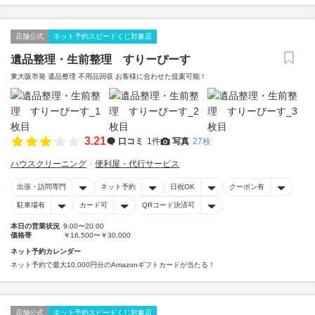
店舗公式
ネット予約スピードくじ対象店
遺品整理・生前整理 すりーぴーす
東大阪市発 遺品整理 不用品回収 お客様に合わせた提案可能！
3.21
口コミ
1件
写真
27枚
ハウスクリーニング
便利屋・代行サービス
出張・訪問専門
ネット予約
日祝OK
クーポン有
駐車場有
カード可
QRコード決済可
本日の営業状況
9:00〜20:00
価格帯
￥16,500〜￥30,000
ネット予約カレンダー
ネット予約で最大10,000円分のAmazonギフトカードが当たる！
店舗公式
ネット予約スピードくじ対象店