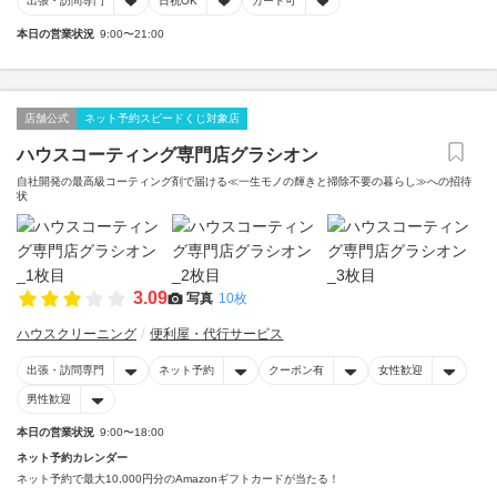
出張・訪問専門
日祝OK
カード可
本日の営業状況
9:00〜21:00
店舗公式
ネット予約スピードくじ対象店
ハウスコーティング専門店グラシオン
自社開発の最高級コーティング剤で届ける≪一生モノの輝きと掃除不要の暮らし≫への招待
状
3.09
写真
10枚
ハウスクリーニング
便利屋・代行サービス
出張・訪問専門
ネット予約
クーポン有
女性歓迎
男性歓迎
本日の営業状況
9:00〜18:00
ネット予約カレンダー
ネット予約で最大10,000円分のAmazonギフトカードが当たる！