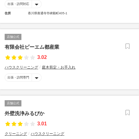
出張・訪問対応
住所
香川県善通寺市碑殿町405-1
店舗公式
有限会社ビーエム都産業
3.02
ハウスクリーニング
庭木剪定・お手入れ
出張・訪問専門
店舗公式
外壁洗浄みるぴか
3.01
クリーニング
ハウスクリーニング