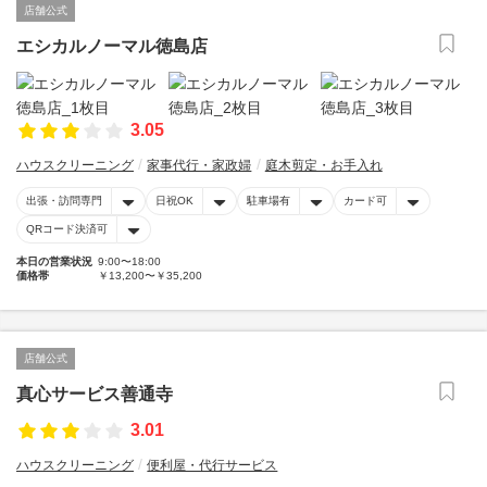
店舗公式
エシカルノーマル徳島店
3.05
ハウスクリーニング
家事代行・家政婦
庭木剪定・お手入れ
出張・訪問専門
日祝OK
駐車場有
カード可
QRコード決済可
本日の営業状況
9:00〜18:00
価格帯
￥13,200〜￥35,200
店舗公式
真心サービス善通寺
3.01
ハウスクリーニング
便利屋・代行サービス