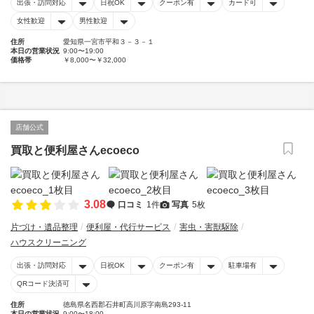
出張・訪問対応
日祝OK
クーポン有
カード可
女性歓迎
男性歓迎
住所
愛知県一宮市平和３－３－１
本日の営業状況
9:00〜19:00
価格帯
￥8,000〜￥32,000
店舗公式
買取と便利屋さんecoeco
3.08
口コミ
1件
写真
5枚
片づけ・遺品整理
便利屋・代行サービス
害虫・害獣駆除
ハウスクリーニング
出張・訪問対応
日祝OK
クーポン有
駐車場有
QRコード決済可
住所
徳島県名西郡石井町高川原字南島293-11
本日の営業状況
9:00〜18:00