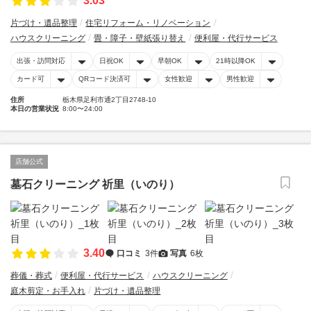
3.03
片づけ・遺品整理
住宅リフォーム・リノベーション
ハウスクリーニング
畳・障子・壁紙張り替え
便利屋・代行サービス
出張・訪問対応
日祝OK
早朝OK
21時以降OK
カード可
QRコード決済可
女性歓迎
男性歓迎
住所
栃木県足利市通2丁目2748-10
本日の営業状況
8:00〜24:00
店舗公式
墓石クリーニング 祈里（いのり）
3.40
口コミ
3件
写真
6枚
葬儀・葬式
便利屋・代行サービス
ハウスクリーニング
庭木剪定・お手入れ
片づけ・遺品整理