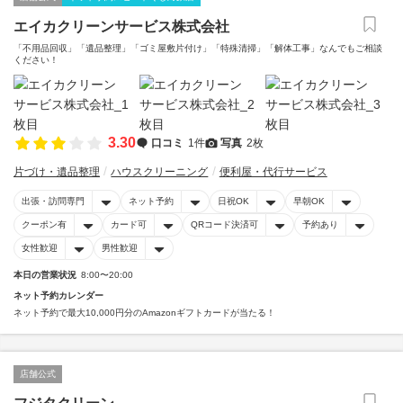
エイカクリーンサービス株式会社
「不用品回収」「遺品整理」「ゴミ屋敷片付け」「特殊清掃」「解体工事」なんでもご相談
ください！
3.30
口コミ
1件
写真
2枚
片づけ・遺品整理
ハウスクリーニング
便利屋・代行サービス
出張・訪問専門
ネット予約
日祝OK
早朝OK
クーポン有
カード可
QRコード決済可
予約あり
女性歓迎
男性歓迎
本日の営業状況
8:00〜20:00
ネット予約カレンダー
ネット予約で最大10,000円分のAmazonギフトカードが当たる！
店舗公式