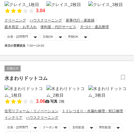
3.04
クリーニング
ハウスクリーニング
家事代行・家政婦
庭木剪定・お手入れ
便利屋・代行サービス
片づけ・遺品整理
出張・訪問専門
日祝OK
早朝OK
本日の営業状況
7:00〜19:00
店舗公式
水まわりドットコム
3.06
写真
2枚
住宅リフォーム・リノベーション
トイレつまり・水漏れ修理・蛇口修理
インテリア
ハウスクリーニング
出張・訪問専門
クーポン有
女性歓迎
男性歓迎