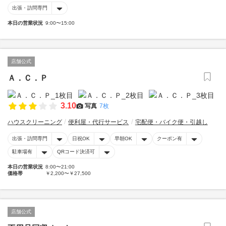
出張・訪問専門
本日の営業状況
9:00〜15:00
店舗公式
Ａ．Ｃ．Ｐ
3.10
写真
7枚
ハウスクリーニング
便利屋・代行サービス
宅配便・バイク便・引越し
出張・訪問専門
日祝OK
早朝OK
クーポン有
駐車場有
QRコード決済可
本日の営業状況
8:00〜21:00
価格帯
￥2,200〜￥27,500
店舗公式