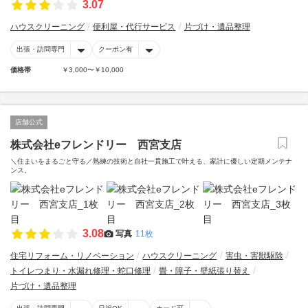
3.07
ハウスクリーニング
便利屋・代行サービス
片づけ・遺品整理
出張・訪問専門
クーポン有
価格帯
￥3,000〜￥10,000
店舗公式
株式会社eフレンドリー 西宮支店
＼住まいをまるごと守る／熟練の技術と自社一貫施工で叶える、家計に優しい定期メンテナ
ンス。
3.08
写真
11枚
住宅リフォーム・リノベーション
ハウスクリーニング
害虫・害獣駆除
トイレつまり・水漏れ修理・蛇口修理
畳・障子・壁紙張り替え
片づけ・遺品整理