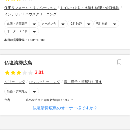
住宅リフォーム・リノベーション
トイレつまり・水漏れ修理・蛇口修理
インテリア
ハウスクリーニング
出張・訪問専門
クーポン有
女性歓迎
男性歓迎
オーダーメイド
本日の営業状況
11:00〜18:00
仏壇清掃広島
3.01
クリーニング
ハウスクリーニング
畳・障子・壁紙張り替え
出張・訪問対応
住所
広島県広島市南区東青崎町16-9-202
仏壇清掃広島のオーナー様ですか？