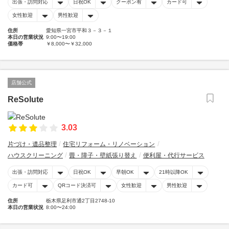
出張・訪問対応
日祝OK
クーポン有
カード可
女性歓迎
男性歓迎
住所
愛知県一宮市平和３－３－１
本日の営業状況
9:00〜19:00
価格帯
￥8,000〜￥32,000
店舗公式
ReSolute
3.03
片づけ・遺品整理
住宅リフォーム・リノベーション
ハウスクリーニング
畳・障子・壁紙張り替え
便利屋・代行サービス
出張・訪問対応
日祝OK
早朝OK
21時以降OK
カード可
QRコード決済可
女性歓迎
男性歓迎
住所
栃木県足利市通2丁目2748-10
本日の営業状況
8:00〜24:00