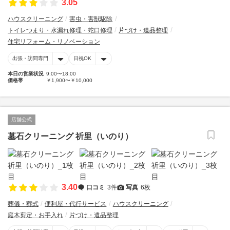
3.05
ハウスクリーニング
害虫・害獣駆除
トイレつまり・水漏れ修理・蛇口修理
片づけ・遺品整理
住宅リフォーム・リノベーション
出張・訪問専門
日祝OK
本日の営業状況
9:00〜18:00
価格帯
￥1,900〜￥10,000
店舗公式
墓石クリーニング 祈里（いのり）
3.40
口コミ
3件
写真
6枚
葬儀・葬式
便利屋・代行サービス
ハウスクリーニング
庭木剪定・お手入れ
片づけ・遺品整理