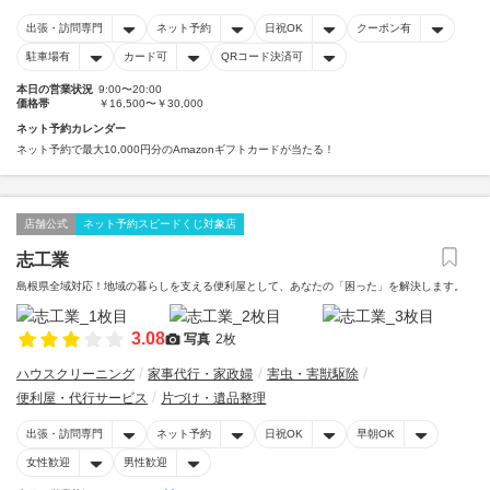
出張・訪問専門
ネット予約
日祝OK
クーポン有
駐車場有
カード可
QRコード決済可
本日の営業状況
9:00〜20:00
価格帯
￥16,500〜￥30,000
ネット予約カレンダー
ネット予約で最大10,000円分のAmazonギフトカードが当たる！
店舗公式
ネット予約スピードくじ対象店
志工業
島根県全域対応！地域の暮らしを支える便利屋として、あなたの「困った」を解決します。
3.08
写真
2枚
ハウスクリーニング
家事代行・家政婦
害虫・害獣駆除
便利屋・代行サービス
片づけ・遺品整理
出張・訪問専門
ネット予約
日祝OK
早朝OK
女性歓迎
男性歓迎