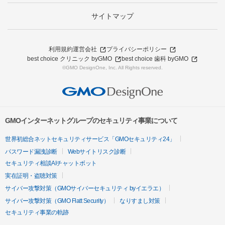
サイトマップ
利用規約
運営会社
プライバシーポリシー
best choice クリニック byGMO
best choice 歯科 byGMO
©GMO DesignOne, Inc. All Rights reserved.
GMOインターネットグループのセキュリティ事業について
世界初総合ネットセキュリティサービス「GMOセキュリティ24」
パスワード漏洩診断
Webサイトリスク診断
セキュリティ相談AIチャットボット
実在証明・盗聴対策
サイバー攻撃対策（GMOサイバーセキュリティ byイエラエ）
サイバー攻撃対策（GMO Flatt Security）
なりすまし対策
セキュリティ事業の軌跡