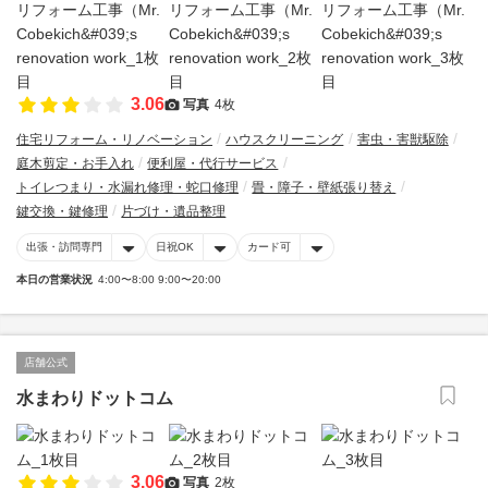
3.06
写真
4枚
住宅リフォーム・リノベーション
ハウスクリーニング
害虫・害獣駆除
庭木剪定・お手入れ
便利屋・代行サービス
トイレつまり・水漏れ修理・蛇口修理
畳・障子・壁紙張り替え
鍵交換・鍵修理
片づけ・遺品整理
出張・訪問専門
日祝OK
カード可
本日の営業状況
4:00〜8:00 9:00〜20:00
店舗公式
水まわりドットコム
3.06
写真
2枚