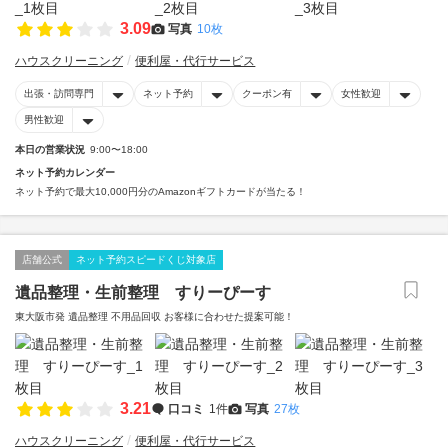
3.09
写真
10枚
ハウスクリーニング
便利屋・代行サービス
出張・訪問専門
ネット予約
クーポン有
女性歓迎
男性歓迎
本日の営業状況
9:00〜18:00
ネット予約カレンダー
ネット予約で最大10,000円分のAmazonギフトカードが当たる！
店舗公式
ネット予約スピードくじ対象店
遺品整理・生前整理 すりーぴーす
東大阪市発 遺品整理 不用品回収 お客様に合わせた提案可能！
3.21
口コミ
1件
写真
27枚
ハウスクリーニング
便利屋・代行サービス