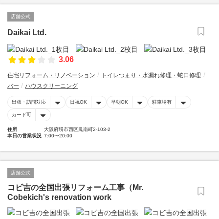
店舗公式
Daikai Ltd.
3.06
住宅リフォーム・リノベーション
トイレつまり・水漏れ修理・蛇口修理
バー
ハウスクリーニング
出張・訪問対応
日祝OK
早朝OK
駐車場有
カード可
住所
大阪府堺市西区鳳南町2-103-2
本日の営業状況
7:00〜20:00
店舗公式
コビ吉の全国出張リフォーム工事（Mr.
Cobekich's renovation work