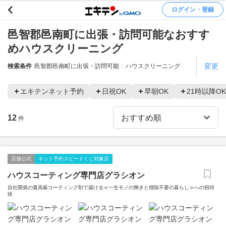
ログイン・登録
邑智郡邑南町に出張・訪問可能なおすす
めハウスクリーニング
変更
検索条件
邑智郡邑南町に出張・訪問可能
ハウスクリーニング
エキテンネット予約
日祝OK
早朝OK
21時以降OK
12
件
店舗公式
ネット予約スピードくじ対象店
ハウスコーティング専門店グラシオン
自社開発の最高級コーティング剤で届ける≪一生モノの輝きと掃除不要の暮らし≫への招待
状