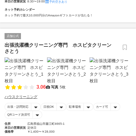
本日の営業状況
8:30〜19:00
予約空きあり
ネット予約カレンダー
ネット予約で最大10,000円分のAmazonギフトカードが当たる！
店舗公式
出張洗濯機クリーニング専門 ホスピタクリーン
さとう
3.06
写真
5枚
ハウスクリーニング
出張・訪問対応
日祝OK
駐車場有
カード可
QRコード決済可
住所
広島県福山市藤江町4665-1
本日の営業状況
定休日
価格帯
￥1,400〜￥28,000