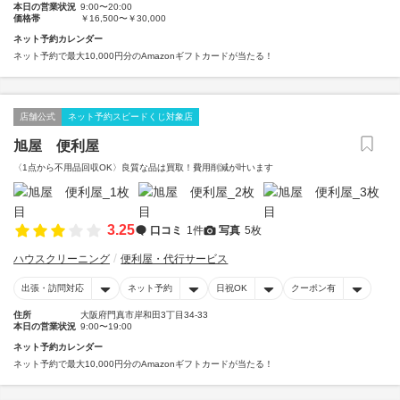
本日の営業状況
9:00〜20:00
価格帯
￥16,500〜￥30,000
ネット予約カレンダー
ネット予約で最大10,000円分のAmazonギフトカードが当たる！
店舗公式
ネット予約スピードくじ対象店
旭屋 便利屋
〈1点から不用品回収OK〉良質な品は買取！費用削減が叶います
3.25
口コミ
1件
写真
5枚
ハウスクリーニング
便利屋・代行サービス
出張・訪問対応
ネット予約
日祝OK
クーポン有
住所
大阪府門真市岸和田3丁目34-33
本日の営業状況
9:00〜19:00
ネット予約カレンダー
ネット予約で最大10,000円分のAmazonギフトカードが当たる！