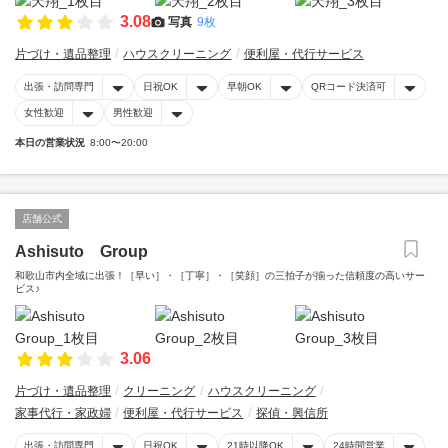
3.08
写真
9枚
片づけ・遺品整理
ハウスクリーニング
便利屋・代行サービス
出張・訪問専門
日祝OK
早朝OK
QRコード決済可
女性歓迎
男性歓迎
本日の営業状況
8:00〜20:00
店舗公式
Ashisuto Group
和歌山市内全域に出張！［早い］・［丁寧］・［笑顔］の三拍子が揃った信頼度の高いサー
ビス♪
3.06
片づけ・遺品整理
クリーニング
ハウスクリーニング
家事代行・家政婦
便利屋・代行サービス
探偵・興信所
出張・訪問専門
日祝OK
21時以降OK
24時間営業