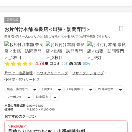
店舗公式
お片付け本舗 奈良店＜出張・訪問専門＞
奈良で評判！一人ひとりのお悩みに寄り添う片付けのプロが年中無休で即日対応！
4.74
口コミ
55件
写真
63枚
片づけ・遺品整理
ハウスクリーニング
リサイクルショップ
便利屋・代行サービス
出張・訪問専門
日祝OK
21時以降OK
24時間営業
クーポン有
駐車場有
本日の営業状況
0:00〜24:00
価格帯
￥2,000〜￥100,000
おすすめのクーポン
PickUp
見積もりだけでもOK｜出張相談無料