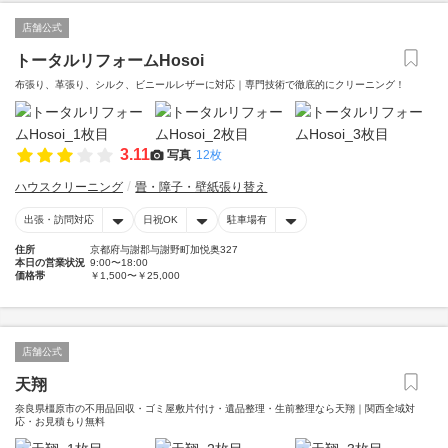
店舗公式
トータルリフォームHosoi
布張り、革張り、シルク、ビニールレザーに対応｜専門技術で徹底的にクリーニング！
3.11
写真
12枚
ハウスクリーニング
畳・障子・壁紙張り替え
出張・訪問対応
日祝OK
駐車場有
住所
京都府与謝郡与謝野町加悦奥327
本日の営業状況
9:00〜18:00
価格帯
￥1,500〜￥25,000
店舗公式
天翔
奈良県橿原市の不用品回収・ゴミ屋敷片付け・遺品整理・生前整理なら天翔｜関西全域対
応・お見積もり無料