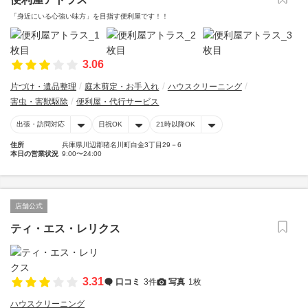
「身近にいる心強い味方」を目指す便利屋です！！
3.06
片づけ・遺品整理
庭木剪定・お手入れ
ハウスクリーニング
害虫・害獣駆除
便利屋・代行サービス
出張・訪問対応
日祝OK
21時以降OK
住所
兵庫県川辺郡猪名川町白金3丁目29－6
本日の営業状況
9:00〜24:00
店舗公式
ティ・エス・レリクス
3.31
口コミ
3件
写真
1枚
ハウスクリーニング