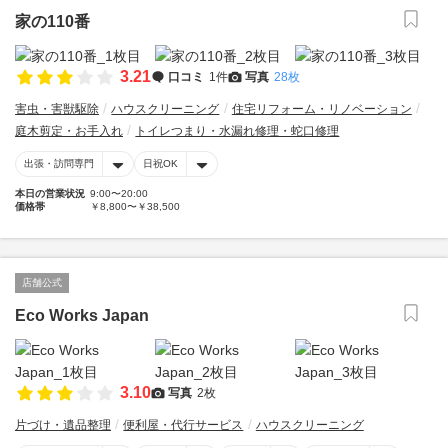
家の110番
3.21
口コミ
1件
写真
28枚
害虫・害獣駆除
ハウスクリーニング
住宅リフォーム・リノベーション
庭木剪定・お手入れ
トイレつまり・水漏れ修理・蛇口修理
出張・訪問専門
日祝OK
本日の営業状況
9:00〜20:00
価格帯
￥8,800〜￥38,500
店舗公式
Eco Works Japan
3.10
写真
2枚
片づけ・遺品整理
便利屋・代行サービス
ハウスクリーニング