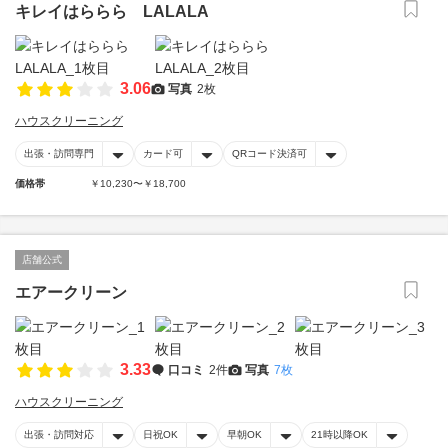
キレイはららら LALALA
3.06
写真
2枚
ハウスクリーニング
出張・訪問専門
カード可
QRコード決済可
価格帯
￥10,230〜￥18,700
店舗公式
エアークリーン
3.33
口コミ
2件
写真
7枚
ハウスクリーニング
出張・訪問対応
日祝OK
早朝OK
21時以降OK