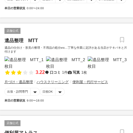
本日の営業状況
0:00〜24:00
店舗公式
遺品整理 MTT
遺品の仕分け・形見の整理・不用品の処分etc...丁寧な作業に定評がある当店がテキパキと片
付けます
3.22
口コミ
1件
写真
1枚
片づけ・遺品整理
ハウスクリーニング
便利屋・代行サービス
出張・訪問専門
日祝OK
本日の営業状況
9:00〜18:00
店舗公式
便利屋アトラス