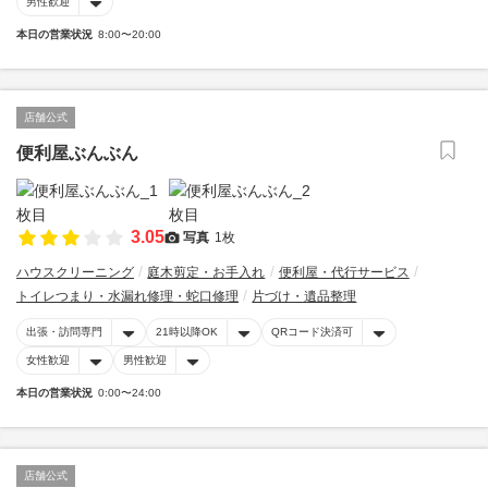
男性歓迎
本日の営業状況
8:00〜20:00
店舗公式
便利屋ぶんぶん
3.05
写真
1枚
ハウスクリーニング
庭木剪定・お手入れ
便利屋・代行サービス
トイレつまり・水漏れ修理・蛇口修理
片づけ・遺品整理
出張・訪問専門
21時以降OK
QRコード決済可
女性歓迎
男性歓迎
本日の営業状況
0:00〜24:00
店舗公式