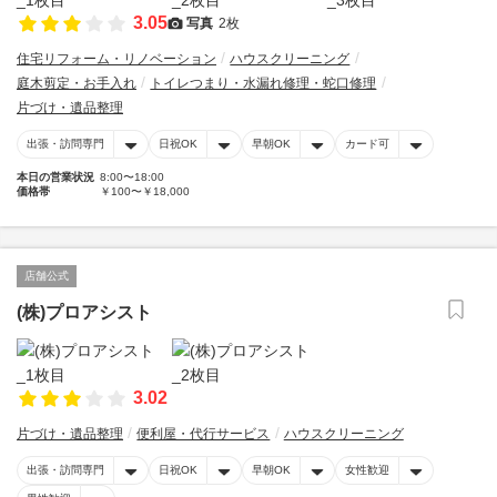
3.05
写真
2枚
住宅リフォーム・リノベーション
ハウスクリーニング
庭木剪定・お手入れ
トイレつまり・水漏れ修理・蛇口修理
片づけ・遺品整理
出張・訪問専門
日祝OK
早朝OK
カード可
本日の営業状況
8:00〜18:00
価格帯
￥100〜￥18,000
店舗公式
(株)プロアシスト
3.02
片づけ・遺品整理
便利屋・代行サービス
ハウスクリーニング
出張・訪問専門
日祝OK
早朝OK
女性歓迎