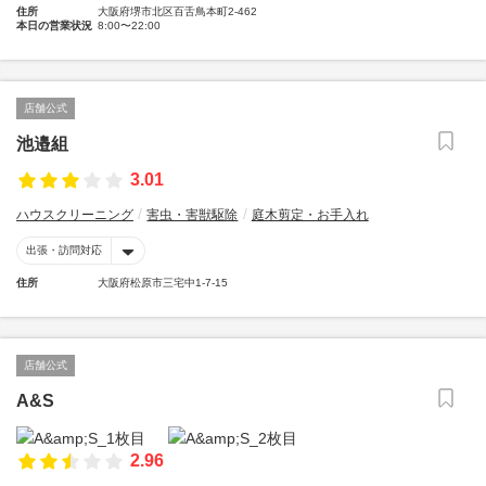
住所
大阪府堺市北区百舌鳥本町2-462
本日の営業状況
8:00〜22:00
店舗公式
池邉組
3.01
ハウスクリーニング
害虫・害獣駆除
庭木剪定・お手入れ
出張・訪問対応
住所
大阪府松原市三宅中1-7-15
店舗公式
A&S
2.96