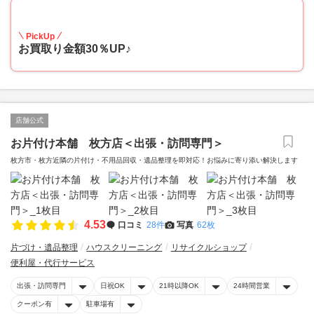
30
PickUp
お買取り金額30％UP♪
店舗公式
お片付け本舗 枚方店＜出張・訪問専門＞
枚方市・枚方近隣の片付け・不用品回収・遺品整理を即対応！お悩みに寄り添い解決します
4.53
口コミ
28件
写真
62枚
片づけ・遺品整理
ハウスクリーニング
リサイクルショップ
便利屋・代行サービス
出張・訪問専門
日祝OK
21時以降OK
24時間営業
クーポン有
駐車場有