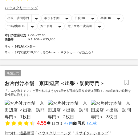
ハウスクリーニング
出張・訪問専門
ネット予約
日祝OK
早朝OK
21時以降OK
カード可
電子マネー決済可
本日の営業状況
7:00〜22:00
価格帯
￥1,100〜￥35,600
ネット予約カレンダー
ネット予約で最大10,000円分のAmazonギフトカードが当たる！
店舗公式
お片付け本舗 京田辺店 ＜出張・訪問専門＞
「こんな物まで？」と驚かれるようなお品物も可能な限り査定＆買取！ご依頼者様の負担を
最小限に抑えます。
4.55
口コミ
47件
写真
121枚
片づけ・遺品整理
ハウスクリーニング
リサイクルショップ