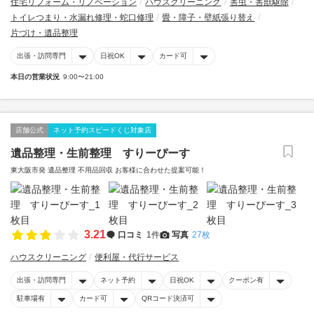
住宅リフォーム・リノベーション
ハウスクリーニング
害虫・害獣駆除
トイレつまり・水漏れ修理・蛇口修理
畳・障子・壁紙張り替え
片づけ・遺品整理
出張・訪問専門
日祝OK
カード可
本日の営業状況
9:00〜21:00
店舗公式
ネット予約スピードくじ対象店
遺品整理・生前整理 すりーぴーす
東大阪市発 遺品整理 不用品回収 お客様に合わせた提案可能！
3.21
口コミ
1件
写真
27枚
ハウスクリーニング
便利屋・代行サービス
出張・訪問専門
ネット予約
日祝OK
クーポン有
駐車場有
カード可
QRコード決済可