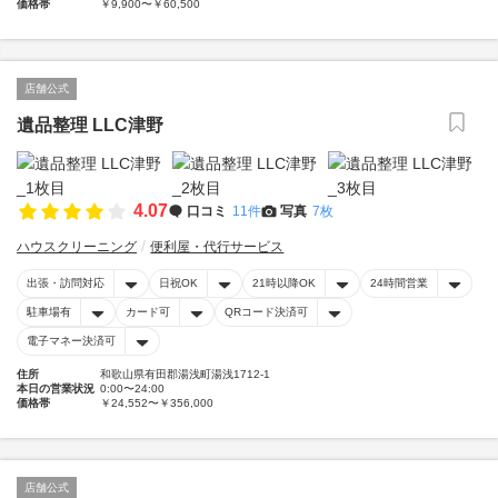
価格帯
￥9,900〜￥60,500
店舗公式
遺品整理 LLC津野
4.07
口コミ
11件
写真
7枚
ハウスクリーニング
便利屋・代行サービス
出張・訪問対応
日祝OK
21時以降OK
24時間営業
駐車場有
カード可
QRコード決済可
電子マネー決済可
住所
和歌山県有田郡湯浅町湯浅1712-1
本日の営業状況
0:00〜24:00
価格帯
￥24,552〜￥356,000
店舗公式