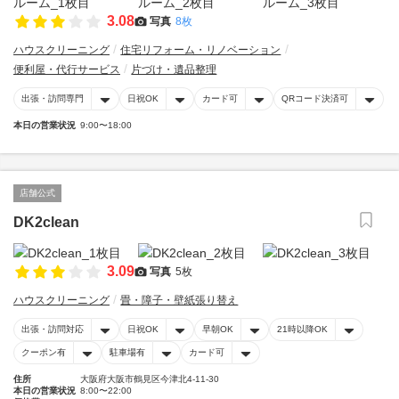
3.08
写真
8枚
ハウスクリーニング
住宅リフォーム・リノベーション
便利屋・代行サービス
片づけ・遺品整理
出張・訪問専門
日祝OK
カード可
QRコード決済可
本日の営業状況
9:00〜18:00
店舗公式
DK2clean
3.09
写真
5枚
ハウスクリーニング
畳・障子・壁紙張り替え
出張・訪問対応
日祝OK
早朝OK
21時以降OK
クーポン有
駐車場有
カード可
住所
大阪府大阪市鶴見区今津北4-11-30
本日の営業状況
8:00〜22:00