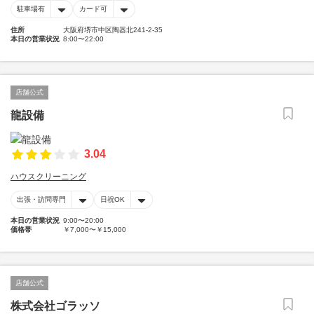
駐車場有
カード可
住所
大阪府堺市中区陶器北241-2-35
本日の営業状況
8:00〜22:00
店舗公式
龍設備
3.04
ハウスクリーニング
出張・訪問専門
日祝OK
本日の営業状況
9:00〜20:00
価格帯
￥7,000〜￥15,000
店舗公式
株式会社ゴラッソ