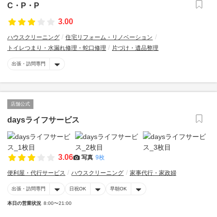
C・P・P
3.00
ハウスクリーニング
住宅リフォーム・リノベーション
トイレつまり・水漏れ修理・蛇口修理
片づけ・遺品整理
出張・訪問専門
店舗公式
daysライフサービス
3.06
写真
9枚
便利屋・代行サービス
ハウスクリーニング
家事代行・家政婦
出張・訪問専門
日祝OK
早朝OK
本日の営業状況
8:00〜21:00