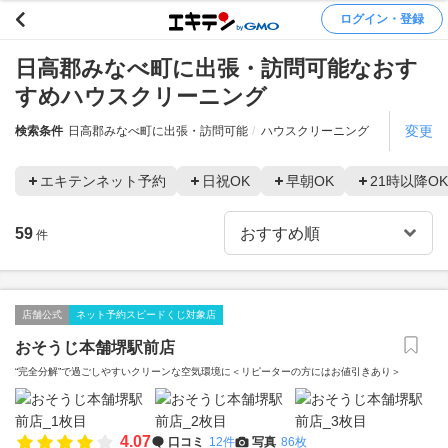
ログイン・登録
日高郡みなべ町に出張・訪問可能なおす
すめハウスクリーニング
変更
検索条件
日高郡みなべ町に出張・訪問可能
ハウスクリーニング
エキテンネット予約
日祝OK
早朝OK
21時以降OK
59
件
店舗公式
ネット予約スピードくじ対象店
おそうじ本舗堺駅前店
“完全分解”で過ごしやすいクリーンな空気環境に＜リピーターの方にはお値引きあり＞
4.07
口コミ
12件
写真
86枚