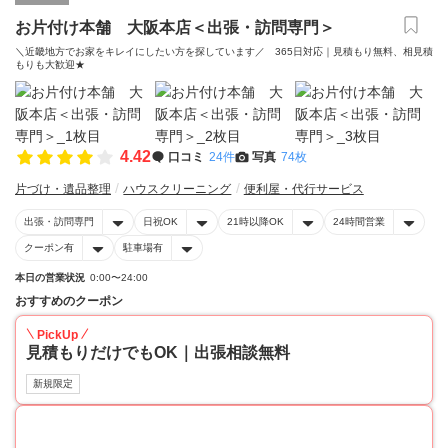
お片付け本舗 大阪本店＜出張・訪問専門＞
＼近畿地方でお家をキレイにしたい方を探しています／ 365日対応｜見積もり無料、相見積
もりも大歓迎★
4.42
口コミ
24件
写真
74枚
片づけ・遺品整理
ハウスクリーニング
便利屋・代行サービス
出張・訪問専門
日祝OK
21時以降OK
24時間営業
クーポン有
駐車場有
本日の営業状況
0:00〜24:00
おすすめのクーポン
PickUp
見積もりだけでもOK｜出張相談無料
新規限定
30