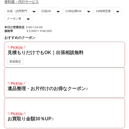
便利屋・代行サービス
出張・訪問専門
日祝OK
21時以降OK
24時間営業
クーポン有
本日の営業状況
0:00〜24:00
価格帯
￥3,000〜￥69,000
おすすめのクーポン
PickUp
見積もりだけでもOK｜出張相談無料
新規限定
30
PickUp
遺品整理・お片付けのお得なクーポン♪
30
PickUp
お買取り金額30％UP♪