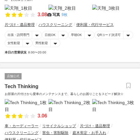
3.08
写真
9枚
片づけ・遺品整理
ハウスクリーニング
便利屋・代行サービス
出張・訪問専門
日祝OK
早朝OK
QRコード決済可
女性歓迎
男性歓迎
本日の営業状況
8:00〜20:00
店舗公式
Tech Thinking
お部屋の片付けから愛車のメンテナンスまで、暮らしのお困りごとをスピード解決☆
3.06
車・カーディーラー
リサイクルショップ
片づけ・遺品整理
ハウスクリーニング
害虫・害獣駆除
庭木剪定・お手入れ
便利屋・代行サービス