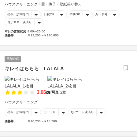
ハウスクリーニング
畳・障子・壁紙張り替え
出張・訪問専門
日祝OK
早朝OK
カード可
電子マネー決済可
本日の営業状況
8:00〜20:00
価格帯
￥13,200〜￥130,000
店舗公式
キレイはららら LALALA
3.06
写真
2枚
ハウスクリーニング
出張・訪問専門
カード可
QRコード決済可
価格帯
￥10,230〜￥18,700