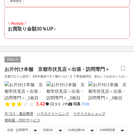
新規限定
30
PickUp
お買取り金額30％UP♪
店舗公式
お片付け本舗 京都市伏見店＜出張・訪問専門＞
京都で口コミ好評！【年中無休ですぐ駆けつけ！】丁寧迅速対応、安心してお任せください
3.42
口コミ
2件
写真
65枚
片づけ・遺品整理
ハウスクリーニング
リサイクルショップ
便利屋・代行サービス
出張・訪問専門
日祝OK
21時以降OK
24時間営業