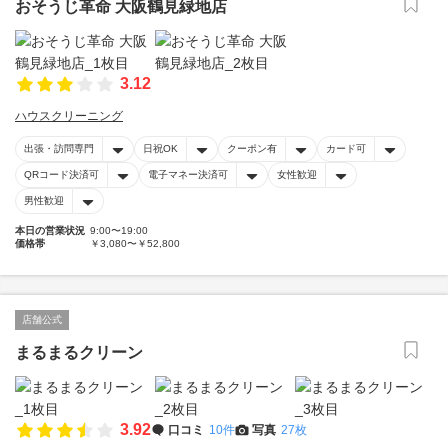
おそうじ革命 大阪鶴見緑地店
3.12
ハウスクリーニング
出張・訪問専門
日祝OK
クーポン有
カード可
QRコード決済可
電子マネー決済可
女性歓迎
男性歓迎
本日の営業状況
9:00〜19:00
価格帯
￥3,080〜￥52,800
店舗公式
まるまるクリーン
3.92
口コミ
10件
写真
27枚