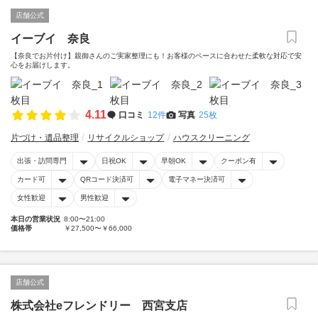
店舗公式
イーブイ 奈良
【奈良でお片付け】親御さんのご実家整理にも！お客様のペースに合わせた柔軟な対応で安
心をお届けします。
4.11
口コミ
12件
写真
25枚
片づけ・遺品整理
リサイクルショップ
ハウスクリーニング
出張・訪問専門
日祝OK
早朝OK
クーポン有
カード可
QRコード決済可
電子マネー決済可
女性歓迎
男性歓迎
本日の営業状況
8:00〜21:00
価格帯
￥27,500〜￥66,000
店舗公式
株式会社eフレンドリー 西宮支店