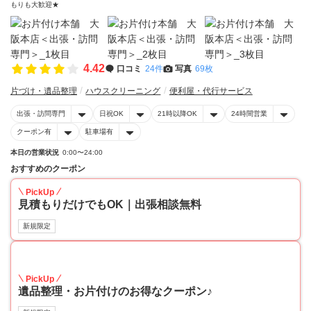
もりも大歓迎★
4.42
口コミ
24件
写真
69枚
片づけ・遺品整理
ハウスクリーニング
便利屋・代行サービス
出張・訪問専門
日祝OK
21時以降OK
24時間営業
クーポン有
駐車場有
本日の営業状況
0:00〜24:00
おすすめのクーポン
PickUp
見積もりだけでもOK｜出張相談無料
新規限定
30
PickUp
遺品整理・お片付けのお得なクーポン♪