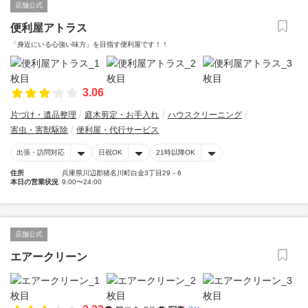
店舗公式
便利屋アトラス
「身近にいる心強い味方」を目指す便利屋です！！
3.06
片づけ・遺品整理
庭木剪定・お手入れ
ハウスクリーニング
害虫・害獣駆除
便利屋・代行サービス
出張・訪問対応
日祝OK
21時以降OK
住所
兵庫県川辺郡猪名川町白金3丁目29－6
本日の営業状況
9:00〜24:00
店舗公式
エアークリーン