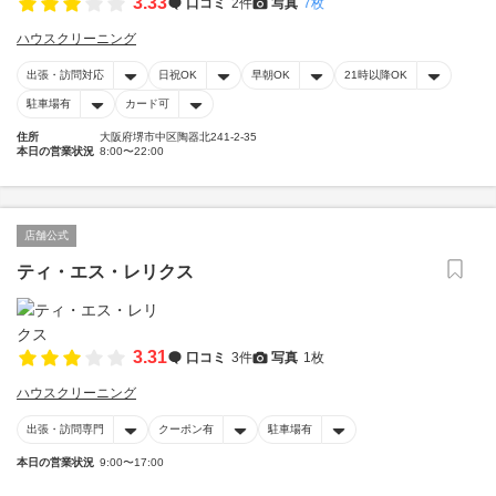
3.33
口コミ
2件
写真
7枚
ハウスクリーニング
出張・訪問対応
日祝OK
早朝OK
21時以降OK
駐車場有
カード可
住所
大阪府堺市中区陶器北241-2-35
本日の営業状況
8:00〜22:00
店舗公式
ティ・エス・レリクス
3.31
口コミ
3件
写真
1枚
ハウスクリーニング
出張・訪問専門
クーポン有
駐車場有
本日の営業状況
9:00〜17:00