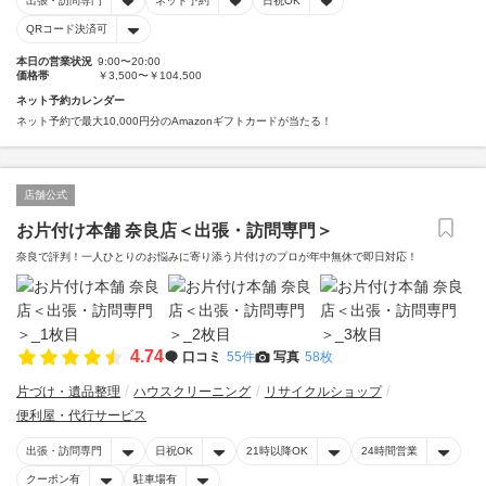
出張・訪問専門
ネット予約
日祝OK
QRコード決済可
本日の営業状況
9:00〜20:00
価格帯
￥3,500〜￥104,500
ネット予約カレンダー
ネット予約で最大10,000円分のAmazonギフトカードが当たる！
店舗公式
お片付け本舗 奈良店＜出張・訪問専門＞
奈良で評判！一人ひとりのお悩みに寄り添う片付けのプロが年中無休で即日対応！
4.74
口コミ
55件
写真
58枚
片づけ・遺品整理
ハウスクリーニング
リサイクルショップ
便利屋・代行サービス
出張・訪問専門
日祝OK
21時以降OK
24時間営業
クーポン有
駐車場有