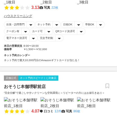
3.13
写真
22枚
ハウスクリーニング
出張・訪問専門
ネット予約
日祝OK
早朝OK
クーポン有
カード可
QRコード決済可
電子マネー決済可
完全予約制
本日の営業状況
8:00〜18:00
価格帯
￥1,500〜￥52,000
ネット予約カレンダー
ネット予約で最大10,000円分のAmazonギフトカードが当たる！
店舗公式
ネット予約スピードくじ対象店
おそうじ本舗堺駅前店
“完全分解”で過ごしやすいクリーンな空気環境に＜リピーターの方にはお値引きあり＞
4.07
口コミ
12件
写真
86枚