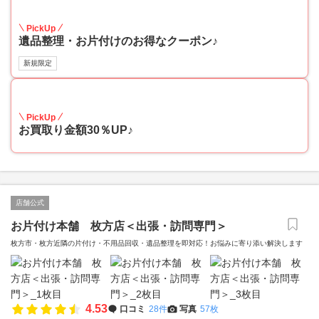
30
PickUp
遺品整理・お片付けのお得なクーポン♪
新規限定
30
PickUp
お買取り金額30％UP♪
店舗公式
お片付け本舗 枚方店＜出張・訪問専門＞
枚方市・枚方近隣の片付け・不用品回収・遺品整理を即対応！お悩みに寄り添い解決します
4.53
口コミ
28件
写真
57枚