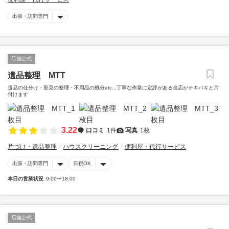
出張・訪問専門
店舗公式
遺品整理 MTT
遺品の仕分け・形見の整理・不用品の処分etc...丁寧な作業に定評がある当店がテキパキと片
付けます
3.22
口コミ
1件
写真
1枚
片づけ・遺品整理
ハウスクリーニング
便利屋・代行サービス
出張・訪問専門
日祝OK
本日の営業状況
9:00〜18:00
店舗公式