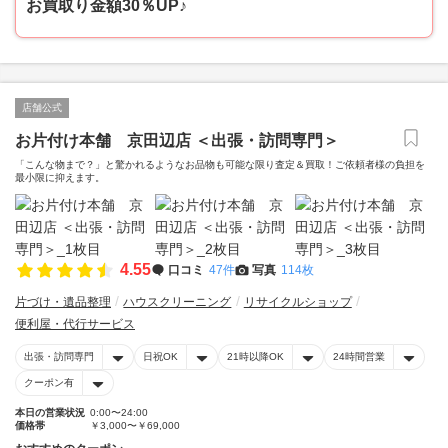
お買取り金額30％UP♪
店舗公式
お片付け本舗 京田辺店 ＜出張・訪問専門＞
「こんな物まで？」と驚かれるようなお品物も可能な限り査定＆買取！ご依頼者様の負担を
最小限に抑えます。
4.55
口コミ
47件
写真
114枚
片づけ・遺品整理
ハウスクリーニング
リサイクルショップ
便利屋・代行サービス
出張・訪問専門
日祝OK
21時以降OK
24時間営業
クーポン有
本日の営業状況
0:00〜24:00
価格帯
￥3,000〜￥69,000