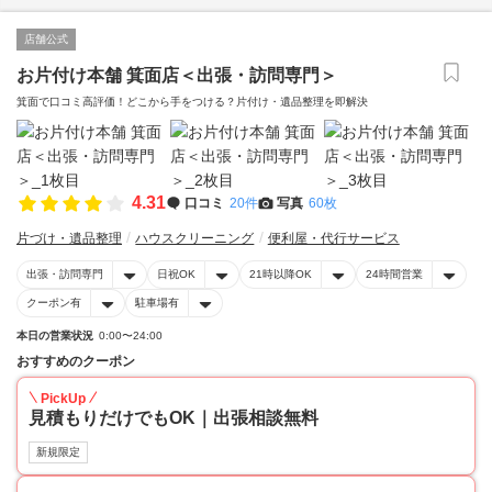
店舗公式
お片付け本舗 箕面店＜出張・訪問専門＞
箕面で口コミ高評価！どこから手をつける？片付け・遺品整理を即解決
4.31
口コミ
20件
写真
60枚
片づけ・遺品整理
ハウスクリーニング
便利屋・代行サービス
出張・訪問専門
日祝OK
21時以降OK
24時間営業
クーポン有
駐車場有
本日の営業状況
0:00〜24:00
おすすめのクーポン
PickUp
見積もりだけでもOK｜出張相談無料
新規限定