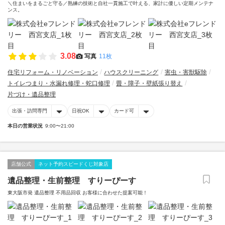
＼住まいをまるごと守る／熟練の技術と自社一貫施工で叶える、家計に優しい定期メンテナ
ンス。
3.08
写真
11枚
住宅リフォーム・リノベーション
ハウスクリーニング
害虫・害獣駆除
トイレつまり・水漏れ修理・蛇口修理
畳・障子・壁紙張り替え
片づけ・遺品整理
出張・訪問専門
日祝OK
カード可
本日の営業状況
9:00〜21:00
店舗公式
ネット予約スピードくじ対象店
遺品整理・生前整理 すりーぴーす
東大阪市発 遺品整理 不用品回収 お客様に合わせた提案可能！