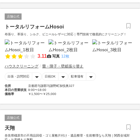
店舗公式
トータルリフォームHosoi
布張り、革張り、シルク、ビニールレザーに対応｜専門技術で徹底的にクリーニング！
3.11
写真
12枚
ハウスクリーニング
畳・障子・壁紙張り替え
出張・訪問対応
日祝OK
駐車場有
住所
京都府与謝郡与謝野町加悦奥327
本日の営業状況
9:00〜18:00
価格帯
￥1,500〜￥25,000
店舗公式
天翔
奈良県橿原市の不用品回収・ゴミ屋敷片付け・遺品整理・生前整理なら天翔｜関西全域対
応・お見積もり無料