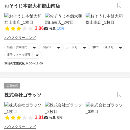
おそうじ本舗大和郡山南店
3.06
写真
10枚
ハウスクリーニング
出張・訪問専門
日祝OK
カード可
QRコード決済可
電子マネー決済可
本日の営業状況
9:00〜18:00
店舗公式
株式会社ゴラッソ
3.01
写真
6枚
ハウスクリーニング