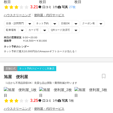
3.21
口コミ
1件
写真
27枚
ハウスクリーニング
便利屋・代行サービス
出張・訪問専門
ネット予約
日祝OK
クーポン有
駐車場有
カード可
QRコード決済可
本日の営業状況
9:00〜20:00
価格帯
￥16,500〜￥30,000
ネット予約カレンダー
ネット予約で最大10,000円分のAmazonギフトカードが当たる！
店舗公式
ネット予約スピードくじ対象店
旭屋 便利屋
〈1点から不用品回収OK〉良質な品は買取！費用削減が叶います
3.25
口コミ
1件
写真
5枚
ハウスクリーニング
便利屋・代行サービス