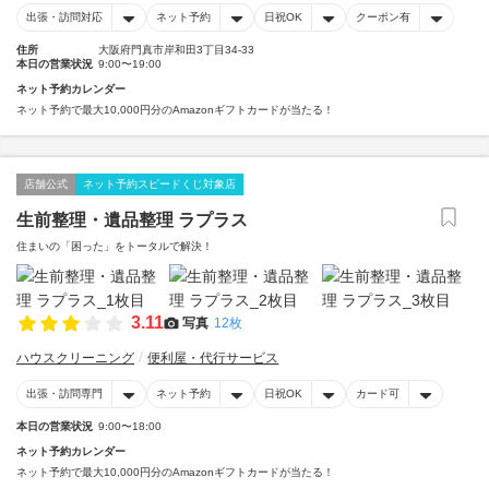
出張・訪問対応
ネット予約
日祝OK
クーポン有
住所
大阪府門真市岸和田3丁目34-33
本日の営業状況
9:00〜19:00
ネット予約カレンダー
ネット予約で最大10,000円分のAmazonギフトカードが当たる！
店舗公式
ネット予約スピードくじ対象店
生前整理・遺品整理 ラプラス
住まいの「困った」をトータルで解決！
3.11
写真
12枚
ハウスクリーニング
便利屋・代行サービス
出張・訪問専門
ネット予約
日祝OK
カード可
本日の営業状況
9:00〜18:00
ネット予約カレンダー
ネット予約で最大10,000円分のAmazonギフトカードが当たる！