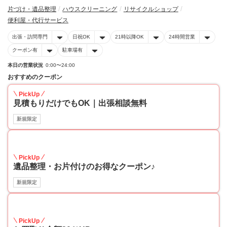
片づけ・遺品整理
ハウスクリーニング
リサイクルショップ
便利屋・代行サービス
出張・訪問専門
日祝OK
21時以降OK
24時間営業
クーポン有
駐車場有
本日の営業状況
0:00〜24:00
おすすめのクーポン
PickUp
見積もりだけでもOK｜出張相談無料
新規限定
30
PickUp
遺品整理・お片付けのお得なクーポン♪
新規限定
30
PickUp