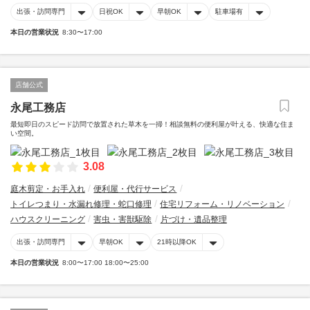
出張・訪問専門
日祝OK
早朝OK
駐車場有
本日の営業状況
8:30〜17:00
店舗公式
永尾工務店
最短即日のスピード訪問で放置された草木を一掃！相談無料の便利屋が叶える、快適な住ま
い空間。
3.08
庭木剪定・お手入れ
便利屋・代行サービス
トイレつまり・水漏れ修理・蛇口修理
住宅リフォーム・リノベーション
ハウスクリーニング
害虫・害獣駆除
片づけ・遺品整理
出張・訪問専門
早朝OK
21時以降OK
本日の営業状況
8:00〜17:00 18:00〜25:00