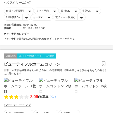
ハウスクリーニング
出張・訪問専門
ネット予約
日祝OK
早朝OK
21時以降OK
カード可
電子マネー決済可
本日の営業状況
7:00〜22:00
価格帯
￥1,100〜￥35,600
ネット予約カレンダー
ネット予約で最大10,000円分のAmazonギフトカードが当たる！
店舗公式
ネット予約スピードくじ対象店
ビューティフルホームコットン
日本一お洒落な掃除屋さんが叶える極上の清潔空間！感動の美しさと安心をあなたの暮らし
にお届けします
3.09
写真
20枚
ハウスクリーニング