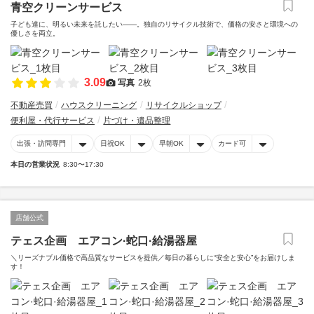
青空クリーンサービス
子ども達に、明るい未来を託したい――。独自のリサイクル技術で、価格の安さと環境への
優しさを両立。
3.09
写真
2枚
不動産売買
ハウスクリーニング
リサイクルショップ
便利屋・代行サービス
片づけ・遺品整理
出張・訪問専門
日祝OK
早朝OK
カード可
本日の営業状況
8:30〜17:30
店舗公式
テェス企画 エアコン·蛇口·給湯器屋
＼リーズナブル価格で高品質なサービスを提供／毎日の暮らしに“安全と安心”をお届けしま
す！