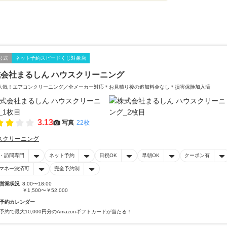
公式
ネット予約スピードくじ対象店
会社まるしん ハウスクリーニング
人気！エアコンクリーニング／全メーカー対応＊お見積り後の追加料金なし＊損害保険加入済
3.13
写真
22枚
スクリーニング
・訪問専門
ネット予約
日祝OK
早朝OK
クーポン有
マネー決済可
完全予約制
営業状況
8:00〜18:00
￥1,500〜￥52,000
予約カレンダー
予約で最大10,000円分のAmazonギフトカードが当たる！