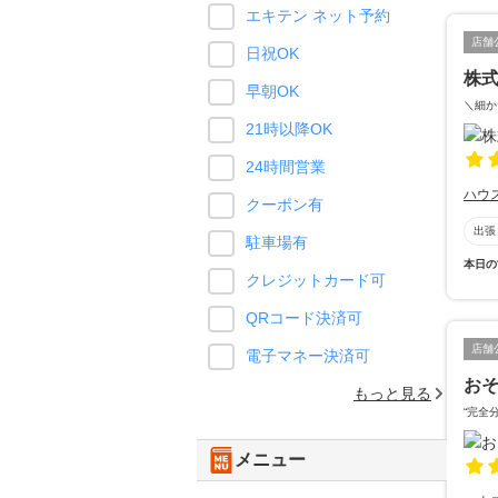
エキテン ネット予約
店舗
日祝OK
株式
早朝OK
＼細か
21時以降OK
24時間営業
ハウ
クーポン有
出張
駐車場有
本日の
クレジットカード可
QRコード決済可
店舗
電子マネー決済可
お
もっと見る
“完全
メニュー