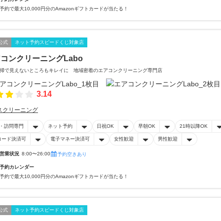
予約で最大10,000円分のAmazonギフトカードが当たる！
公式
ネット予約スピードくじ対象店
コンクリーニングLabo
掃で見えないところもキレイに 地域密着のエアコンクリーニング専門店
3.14
スクリーニング
・訪問専門
ネット予約
日祝OK
早朝OK
21時以降OK
コード決済可
電子マネー決済可
女性歓迎
男性歓迎
営業状況
8:00〜26:00
予約空きあり
予約カレンダー
予約で最大10,000円分のAmazonギフトカードが当たる！
公式
ネット予約スピードくじ対象店