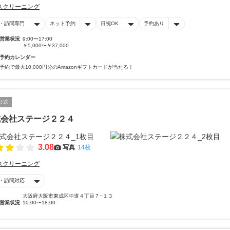
スクリーニング
・訪問専門
ネット予約
日祝OK
予約あり
営業状況
9:00〜17:00
￥5,000〜￥37,000
予約カレンダー
予約で最大10,000円分のAmazonギフトカードが当たる！
公式
式会社ステージ２２４
3.08
写真
14枚
スクリーニング
・訪問対応
大阪府大阪市東成区中道４丁目７−１３
営業状況
10:00〜18:00