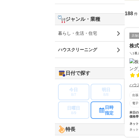
188
件
ジャンル・業種
暮らし・生活・住宅
店舗
株式
ハウスクリーニング
＼1番
日付で探す
ハウ
今日
明日
8/7
8/8
出張
電子
日時
日曜日
指定
8/9
本日の
価格帯
ネット
特長
ネット