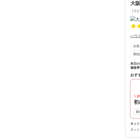
大
［スピ
ハウ
出張
男性
本日の
価格帯
おす
P
初
新
ネット
ネット