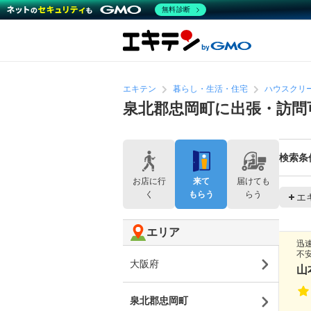
無料診断
エキテン
暮らし・生活・住宅
ハウスクリ
泉北郡忠岡町に出張・訪問
検索条
お店に行
来て
届けても
く
もらう
らう
エ
エリア
迅
不
大阪府
山
泉北郡忠岡町