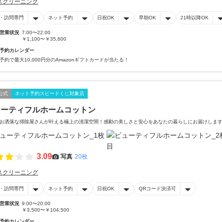
スクリーニング
・訪問専門
ネット予約
日祝OK
早朝OK
21時以降OK
営業状況
7:00〜22:00
￥1,100〜￥35,600
予約カレンダー
予約で最大10,000円分のAmazonギフトカードが当たる！
公式
ネット予約スピードくじ対象店
ューティフルホームコットン
お洒落な掃除屋さんが叶える極上の清潔空間！感動の美しさと安心をあなたの暮らしにお届けしま
3.09
写真
20枚
スクリーニング
・訪問専門
ネット予約
日祝OK
QRコード決済可
営業状況
9:00〜20:00
￥3,500〜￥104,500
予約カレンダー