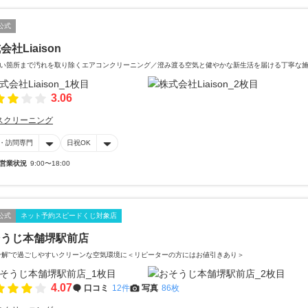
公式
会社Liaison
い箇所まで汚れを取り除くエアコンクリーニング／澄み渡る空気と健やかな新生活を届ける丁寧な
3.06
スクリーニング
・訪問専門
日祝OK
営業状況
9:00〜18:00
公式
ネット予約スピードくじ対象店
そうじ本舗堺駅前店
分解”で過ごしやすいクリーンな空気環境に＜リピーターの方にはお値引きあり＞
4.07
口コミ
12件
写真
86枚