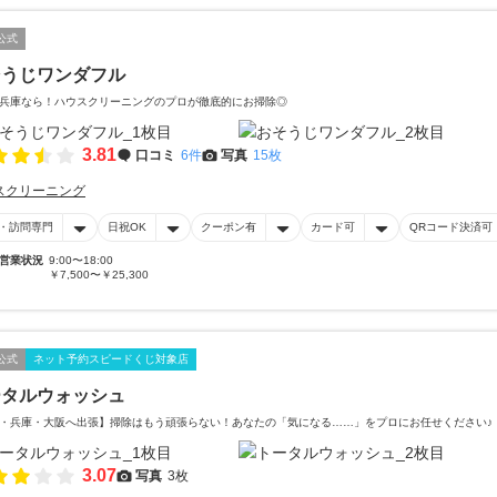
公式
そうじワンダフル
兵庫なら！ハウスクリーニングのプロが徹底的にお掃除◎
3.81
口コミ
6件
写真
15枚
スクリーニング
・訪問専門
日祝OK
クーポン有
カード可
QRコード決済可
営業状況
9:00〜18:00
￥7,500〜￥25,300
公式
ネット予約スピードくじ対象店
ータルウォッシュ
・兵庫・大阪へ出張】掃除はもう頑張らない！あなたの「気になる……」をプロにお任せください♪
3.07
写真
3枚