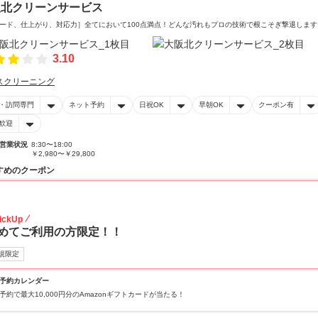
阪北クリーンサービス
ード、仕上がり、対応力］全てにおいて100点満点！どんな汚れもプロの技術で根こそぎ撃退します
3.10
スクリーニング
・訪問専門
ネット予約
日祝OK
早朝OK
クーポン有
歓迎
営業状況
8:30〜18:00
￥2,980〜￥29,800
すめのクーポン
15
ickUp
めてご利用の方限定！！
規限定
予約カレンダー
予約で最大10,000円分のAmazonギフトカードが当たる！