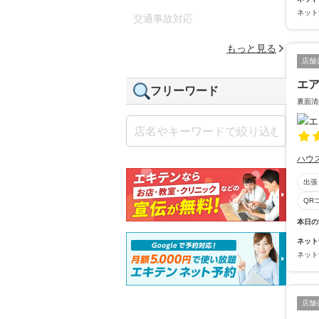
ネット
交通事故対応
もっと見る
店舗
エア
フリーワード
裏面清
ハウ
出張
QR
本日の
ネット
ネット
店舗