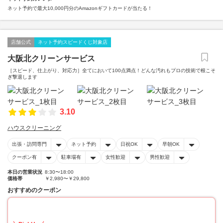
ネット予約で最大10,000円分のAmazonギフトカードが当たる！
店舗公式
ネット予約スピードくじ対象店
大阪北クリーンサービス
［スピード、仕上がり、対応力］全てにおいて100点満点！どんな汚れもプロの技術で根こそ
ぎ撃退します
3.10
ハウスクリーニング
出張・訪問専門
ネット予約
日祝OK
早朝OK
クーポン有
駐車場有
女性歓迎
男性歓迎
本日の営業状況
8:30〜18:00
価格帯
￥2,980〜￥29,800
おすすめのクーポン
15