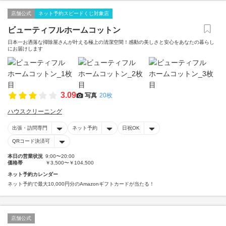
店舗公式
ネット予約スピードくじ対象店
ビューティフルホームコットン
日本一お洒落な掃除屋さんが叶える極上の清潔空間！感動の美しさと安心をあなたの暮らし
にお届けします
3.09
写真
20枚
ハウスクリーニング
出張・訪問専門
ネット予約
日祝OK
QRコード決済可
本日の営業状況
9:00〜20:00
価格帯
￥3,500〜￥104,500
ネット予約カレンダー
ネット予約で最大10,000円分のAmazonギフトカードが当たる！
店舗公式