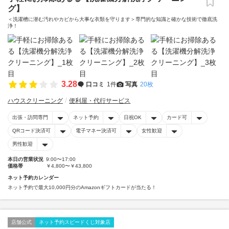
グ】
＜洗濯槽に潜む汚れやカビから大事な衣類を守ります＞専門的な知識と確かな技術で徹底洗
浄！
3.28
口コミ
1件
写真
20枚
ハウスクリーニング
便利屋・代行サービス
出張・訪問専門
ネット予約
日祝OK
カード可
QRコード決済可
電子マネー決済可
女性歓迎
男性歓迎
本日の営業状況
9:00〜17:00
価格帯
￥4,800〜￥43,800
ネット予約カレンダー
ネット予約で最大10,000円分のAmazonギフトカードが当たる！
店舗公式
ネット予約スピードくじ対象店