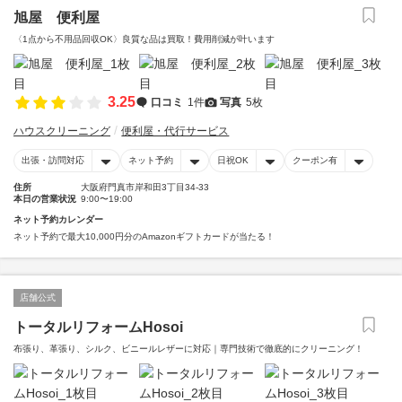
旭屋 便利屋
〈1点から不用品回収OK〉良質な品は買取！費用削減が叶います
3.25
口コミ
1件
写真
5枚
ハウスクリーニング
便利屋・代行サービス
出張・訪問対応
ネット予約
日祝OK
クーポン有
住所
大阪府門真市岸和田3丁目34-33
本日の営業状況
9:00〜19:00
ネット予約カレンダー
ネット予約で最大10,000円分のAmazonギフトカードが当たる！
店舗公式
トータルリフォームHosoi
布張り、革張り、シルク、ビニールレザーに対応｜専門技術で徹底的にクリーニング！