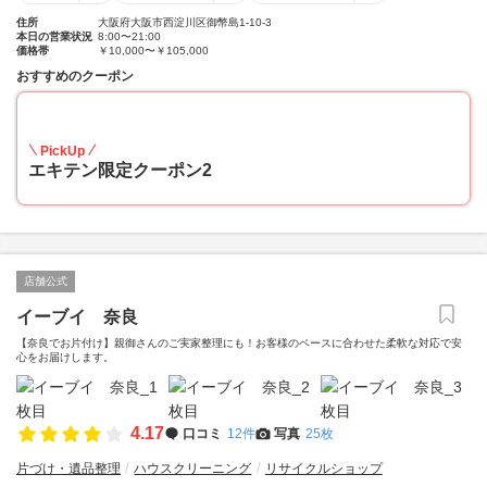
住所
大阪府大阪市西淀川区御幣島1-10-3
本日の営業状況
8:00〜21:00
価格帯
￥10,000〜￥105,000
おすすめのクーポン
10
PickUp
エキテン限定クーポン2
店舗公式
イーブイ 奈良
【奈良でお片付け】親御さんのご実家整理にも！お客様のペースに合わせた柔軟な対応で安
心をお届けします。
4.17
口コミ
12件
写真
25枚
片づけ・遺品整理
ハウスクリーニング
リサイクルショップ