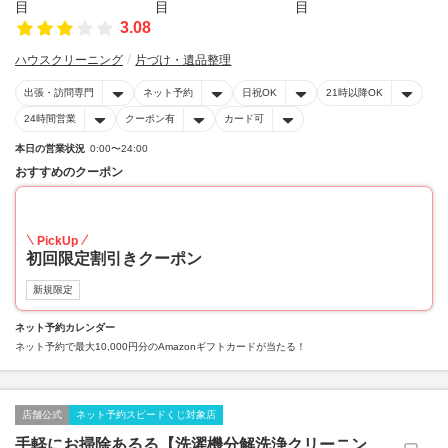
3.08
ハウスクリーニング
片づけ・遺品整理
出張・訪問専門
ネット予約
日祝OK
21時以降OK
24時間営業
クーポン有
カード可
本日の営業状況
0:00〜24:00
おすすめのクーポン
30
PickUp
初回限定割引きクーポン
新規限定
ネット予約カレンダー
ネット予約で最大10,000円分のAmazonギフトカードが当たる！
店舗公式
ネット予約スピードくじ対象店
手軽にお掃除あるる【洗濯機分解洗浄クリーニン