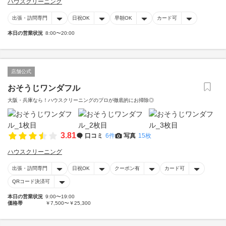
ハウスクリーニング
出張・訪問専門
日祝OK
早朝OK
カード可
本日の営業状況
8:00〜20:00
店舗公式
おそうじワンダフル
大阪・兵庫なら！ハウスクリーニングのプロが徹底的にお掃除◎
3.81
口コミ
6件
写真
15枚
ハウスクリーニング
出張・訪問専門
日祝OK
クーポン有
カード可
QRコード決済可
本日の営業状況
9:00〜19:00
価格帯
￥7,500〜￥25,300