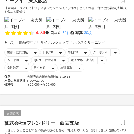
イーブイ 東大阪店
【東大阪エリア対応】決まりきったルールは押し付けません！現場に合わせた柔軟な対応で
お悩みを即解決。
4.74
口コミ
51件
写真
30枚
片づけ・遺品整理
リサイクルショップ
ハウスクリーニング
出張・訪問対応
日祝OK
早朝OK
クーポン有
カード可
QRコード決済可
電子マネー決済可
女性歓迎
男性歓迎
出張買取
住所
大阪府東大阪市御厨南1-3-19-1Ｆ
本日の営業状況
8:00〜21:00
価格帯
￥20,000〜￥66,000
店舗公式
株式会社eフレンドリー 西宮支店
＼住まいをまるごと守る／熟練の技術と自社一貫施工で叶える、家計に優しい定期メンテナ