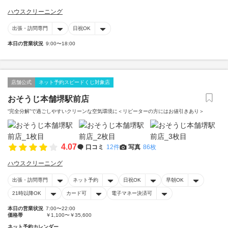
ハウスクリーニング
出張・訪問専門
日祝OK
本日の営業状況
9:00〜18:00
店舗公式
ネット予約スピードくじ対象店
おそうじ本舗堺駅前店
“完全分解”で過ごしやすいクリーンな空気環境に＜リピーターの方にはお値引きあり＞
4.07
口コミ
12件
写真
86枚
ハウスクリーニング
出張・訪問専門
ネット予約
日祝OK
早朝OK
21時以降OK
カード可
電子マネー決済可
本日の営業状況
7:00〜22:00
価格帯
￥1,100〜￥35,600
ネット予約カレンダー