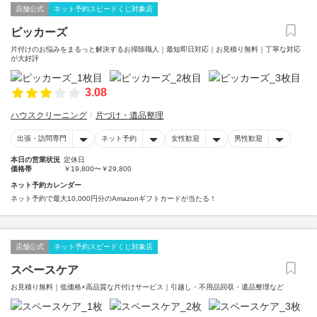
店舗公式
ネット予約スピードくじ対象店
ピッカーズ
片付けのお悩みをまるっと解決するお掃除職人｜最短即日対応｜お見積り無料｜丁寧な対応
が大好評
3.08
ハウスクリーニング
片づけ・遺品整理
出張・訪問専門
ネット予約
女性歓迎
男性歓迎
本日の営業状況
定休日
価格帯
￥19,800〜￥29,800
ネット予約カレンダー
ネット予約で最大10,000円分のAmazonギフトカードが当たる！
店舗公式
ネット予約スピードくじ対象店
スペースケア
お見積り無料｜低価格×高品質な片付けサービス｜引越し・不用品回収・遺品整理など