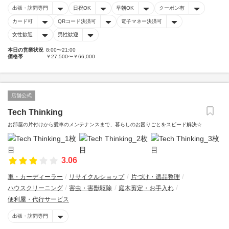
出張・訪問専門
日祝OK
早朝OK
クーポン有
カード可
QRコード決済可
電子マネー決済可
女性歓迎
男性歓迎
本日の営業状況
8:00〜21:00
価格帯
￥27,500〜￥66,000
店舗公式
Tech Thinking
お部屋の片付けから愛車のメンテナンスまで、暮らしのお困りごとをスピード解決☆
3.06
車・カーディーラー
リサイクルショップ
片づけ・遺品整理
ハウスクリーニング
害虫・害獣駆除
庭木剪定・お手入れ
便利屋・代行サービス
出張・訪問専門