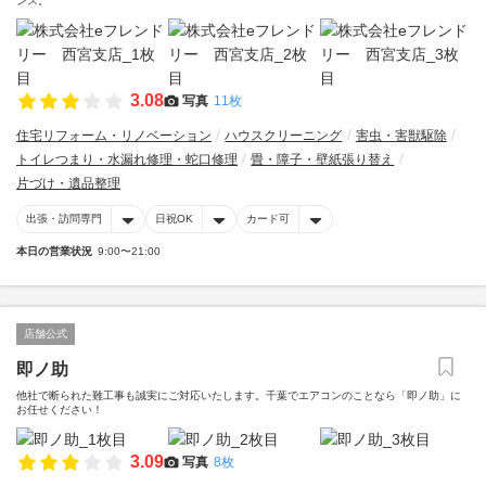
ンス。
3.08
写真
11枚
住宅リフォーム・リノベーション
ハウスクリーニング
害虫・害獣駆除
トイレつまり・水漏れ修理・蛇口修理
畳・障子・壁紙張り替え
片づけ・遺品整理
出張・訪問専門
日祝OK
カード可
本日の営業状況
9:00〜21:00
店舗公式
即ノ助
他社で断られた難工事も誠実にご対応いたします。千葉でエアコンのことなら「即ノ助」に
お任せください！
3.09
写真
8枚