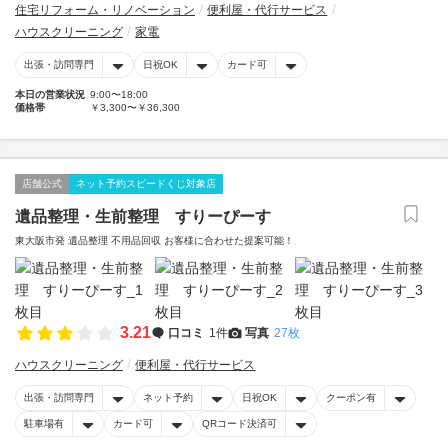
住宅リフォーム・リノベーション
便利屋・代行サービス
ハウスクリーニング
家電
出張・訪問専門
日祝OK
カード可
本日の営業状況
9:00〜18:00
価格帯
￥3,300〜￥36,300
店舗公式
ネット予約スピードくじ対象店
遺品整理・生前整理 すりーぴーす
東大阪市発 遺品整理 不用品回収 お客様に合わせた提案可能！
3.21
口コミ
1件
写真
27枚
ハウスクリーニング
便利屋・代行サービス
出張・訪問専門
ネット予約
日祝OK
クーポン有
駐車場有
カード可
QRコード決済可