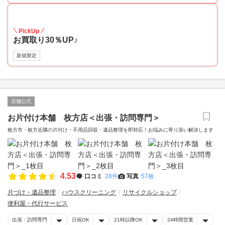
30
PickUp
お買取り30％UP♪
新規限定
店舗公式
お片付け本舗 枚方店＜出張・訪問専門＞
枚方市・枚方近隣の片付け・不用品回収・遺品整理を即対応！お悩みに寄り添い解決します
4.53
口コミ
28件
写真
57枚
片づけ・遺品整理
ハウスクリーニング
リサイクルショップ
便利屋・代行サービス
出張・訪問専門
日祝OK
21時以降OK
24時間営業