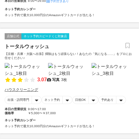
本日の営業状況
8:00〜26:00
予約空きあり
ネット予約カレンダー
ネット予約で最大10,000円分のAmazonギフトカードが当たる！
店舗公式
ネット予約スピードくじ対象店
トータルウォッシュ
【京都・兵庫・大阪へ出張】掃除はもう頑張らない！あなたの「気になる……」をプロにお
任せください♪
3.07
写真
3枚
ハウスクリーニング
出張・訪問専門
ネット予約
日祝OK
予約あり
本日の営業状況
9:00〜17:00
価格帯
￥5,000〜￥37,000
ネット予約カレンダー
ネット予約で最大10,000円分のAmazonギフトカードが当たる！