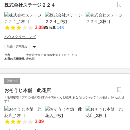
株式会社ステージ２２４
3.08
写真
14枚
ハウスクリーニング
出張・訪問対応
住所
大阪府大阪市東成区中道４丁目７−１３
本日の営業状況
定休日
店舗公式
おそうじ本舗 此花店
＊地域密着＊プロの掃除で日常の手間をぐんと軽減♪あなたに代わって「大掃除」をいたしま
す！
3.09