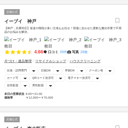
店舗公式
イーブイ 神戸
【神戸・兵庫対応】坂道や階段が多い立地もお任せ！現場に合わせた柔軟な搬出作業で不用
品のお悩みを解決。
4.66
口コミ
39件
写真
28枚
片づけ・遺品整理
リサイクルショップ
ハウスクリーニング
出張・訪問専門
日祝OK
早朝OK
クーポン有
カード可
QRコード決済可
電子マネー決済可
女性歓迎
男性歓迎
本日の営業状況
8:00〜21:00
価格帯
￥12,000〜￥70,000
店舗公式