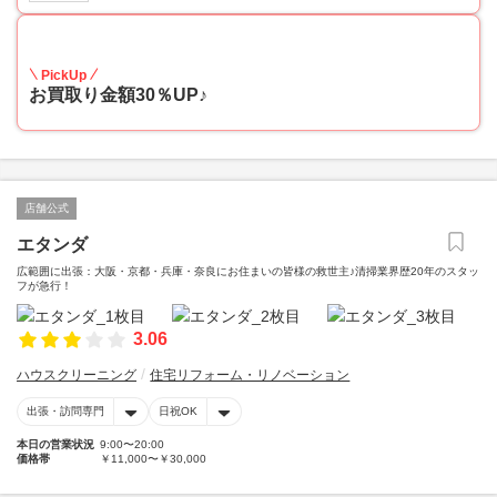
30
PickUp
お買取り金額30％UP♪
店舗公式
エタンダ
広範囲に出張：大阪・京都・兵庫・奈良にお住まいの皆様の救世主♪清掃業界歴20年のスタッ
フが急行！
3.06
ハウスクリーニング
住宅リフォーム・リノベーション
出張・訪問専門
日祝OK
本日の営業状況
9:00〜20:00
価格帯
￥11,000〜￥30,000