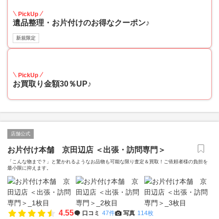
30
PickUp
遺品整理・お片付けのお得なクーポン♪
新規限定
30
PickUp
お買取り金額30％UP♪
店舗公式
お片付け本舗 京田辺店 ＜出張・訪問専門＞
「こんな物まで？」と驚かれるようなお品物も可能な限り査定＆買取！ご依頼者様の負担を
最小限に抑えます。
4.55
口コミ
47件
写真
114枚