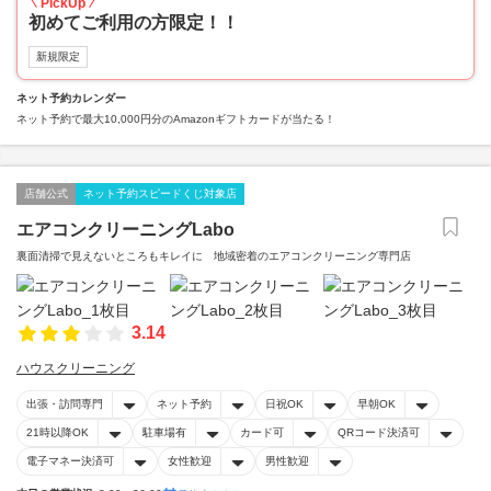
PickUp
初めてご利用の方限定！！
新規限定
ネット予約カレンダー
ネット予約で最大10,000円分のAmazonギフトカードが当たる！
店舗公式
ネット予約スピードくじ対象店
エアコンクリーニングLabo
裏面清掃で見えないところもキレイに 地域密着のエアコンクリーニング専門店
3.14
ハウスクリーニング
出張・訪問専門
ネット予約
日祝OK
早朝OK
21時以降OK
駐車場有
カード可
QRコード決済可
電子マネー決済可
女性歓迎
男性歓迎