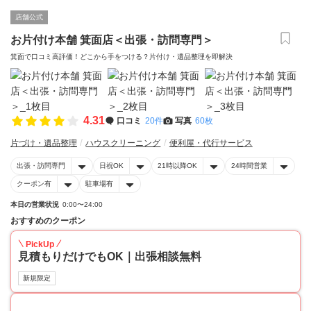
店舗公式
お片付け本舗 箕面店＜出張・訪問専門＞
箕面で口コミ高評価！どこから手をつける？片付け・遺品整理を即解決
4.31
口コミ
20件
写真
60枚
片づけ・遺品整理
ハウスクリーニング
便利屋・代行サービス
出張・訪問専門
日祝OK
21時以降OK
24時間営業
クーポン有
駐車場有
本日の営業状況
0:00〜24:00
おすすめのクーポン
PickUp
見積もりだけでもOK｜出張相談無料
新規限定