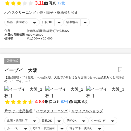
3.11
写真
12枚
ハウスクリーニング
畳・障子・壁紙張り替え
出張・訪問対応
日祝OK
駐車場有
住所
京都府与謝郡与謝野町加悦奥327
本日の営業状況
9:00〜18:00
価格帯
￥1,500〜￥25,000
店舗公式
イーブイ 大阪
【遺品整理・ゴミ屋敷・不用品回収】大阪での片付けなら現場に合わせた柔軟対応と高評価
の「イーブイ」へ！
4.83
口コミ
92件
写真
6枚
片づけ・遺品整理
ハウスクリーニング
リサイクルショップ
出張・訪問対応
日祝OK
早朝OK
クーポン有
カード可
QRコード決済可
電子マネー決済可