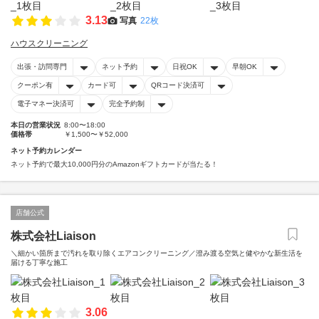
3.13
写真
22枚
ハウスクリーニング
出張・訪問専門
ネット予約
日祝OK
早朝OK
クーポン有
カード可
QRコード決済可
電子マネー決済可
完全予約制
本日の営業状況
8:00〜18:00
価格帯
￥1,500〜￥52,000
ネット予約カレンダー
ネット予約で最大10,000円分のAmazonギフトカードが当たる！
店舗公式
株式会社Liaison
＼細かい箇所まで汚れを取り除くエアコンクリーニング／澄み渡る空気と健やかな新生活を
届ける丁寧な施工
3.06