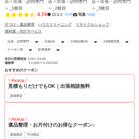
4.74
口コミ
55件
写真
58枚
片づけ・遺品整理
ハウスクリーニング
リサイクルショップ
便利屋・代行サービス
出張・訪問専門
日祝OK
21時以降OK
24時間営業
クーポン有
駐車場有
本日の営業状況
0:00〜24:00
価格帯
￥2,000〜￥100,000
おすすめのクーポン
PickUp
見積もりだけでもOK｜出張相談無料
新規限定
30
PickUp
遺品整理・お片付けのお得なクーポン♪
新規限定
平日限定