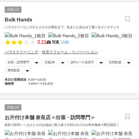
店舗公式
Bulk Hands
ハウスクリーニングからクロスの再生まで、住まいに合わせて選べるメンテナンス
3.11
写真
11枚
ハウスクリーニング
住宅リフォーム・リノベーション
出張・訪問専門
日祝OK
QRコード決済可
女性歓迎
男性歓迎
本日の営業状況
9:00〜18:00
価格帯
￥660〜￥39,800
店舗公式
お片付け本舗 奈良店＜出張・訪問専門＞
奈良で評判！一人ひとりのお悩みに寄り添う片付けのプロが年中無休で即日対応！