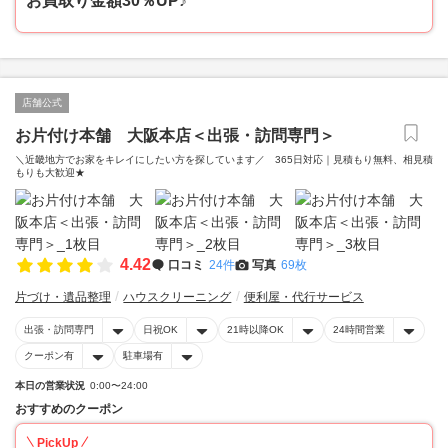
お買取り金額30％UP♪
店舗公式
お片付け本舗 大阪本店＜出張・訪問専門＞
＼近畿地方でお家をキレイにしたい方を探しています／ 365日対応｜見積もり無料、相見積
もりも大歓迎★
4.42
口コミ
24件
写真
69枚
片づけ・遺品整理
ハウスクリーニング
便利屋・代行サービス
出張・訪問専門
日祝OK
21時以降OK
24時間営業
クーポン有
駐車場有
本日の営業状況
0:00〜24:00
おすすめのクーポン
PickUp