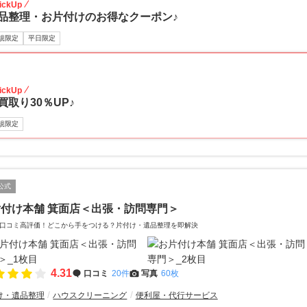
ickUp
品整理・お片付けのお得なクーポン♪
規限定
平日限定
30
ickUp
買取り30％UP♪
規限定
公式
付け本舗 箕面店＜出張・訪問専門＞
口コミ高評価！どこから手をつける？片付け・遺品整理を即解決
4.31
口コミ
20件
写真
60枚
け・遺品整理
ハウスクリーニング
便利屋・代行サービス