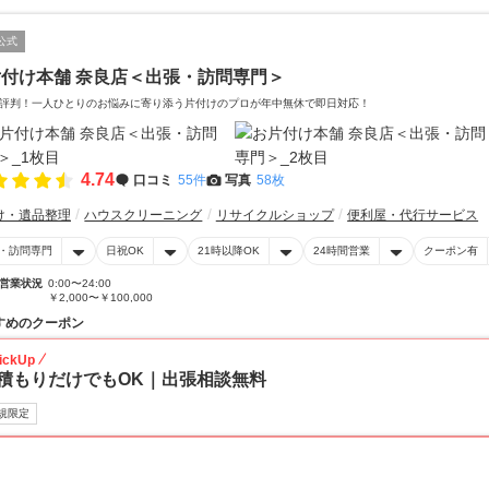
公式
付け本舗 奈良店＜出張・訪問専門＞
評判！一人ひとりのお悩みに寄り添う片付けのプロが年中無休で即日対応！
4.74
口コミ
55件
写真
58枚
け・遺品整理
ハウスクリーニング
リサイクルショップ
便利屋・代行サービス
・訪問専門
日祝OK
21時以降OK
24時間営業
クーポン有
営業状況
0:00〜24:00
￥2,000〜￥100,000
すめのクーポン
ickUp
積もりだけでもOK｜出張相談無料
規限定
30