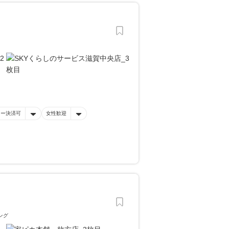
。
ネー決済可
女性歓迎
ング