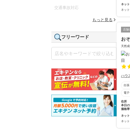
ネット
交通事故対応
ネット
もっと見る
店舗
フリーワード
おそ
天然成
ハウ
出張
電子
住所
本日の
価格帯
ネット
ネット