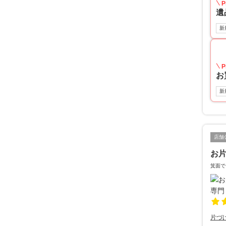
P
遺
新
P
お
新
店舗
お片
箕面で
片づ