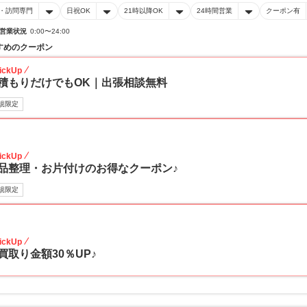
・訪問専門
日祝OK
21時以降OK
24時間営業
クーポン有
営業状況
0:00〜24:00
すめのクーポン
ickUp
積もりだけでもOK｜出張相談無料
規限定
30
ickUp
品整理・お片付けのお得なクーポン♪
規限定
30
ickUp
買取り金額30％UP♪