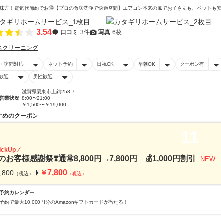
味方！電気代節約でお🉐【プロの徹底洗浄で快適空間】エアコン本来の風でお子さんも、ペットも
3.54
口コミ
3件
写真
6枚
スクリーニング
・訪問対応
ネット予約
日祝OK
早朝OK
クーポン有
歓迎
男性歓迎
滋賀県栗東市上鈎258-7
営業状況
8:00〜21:00
￥1,500〜￥19,000
すめのクーポン
11
ickUp
のお客様感謝祭❣️通常8,800円→7,800円 💰1,000円割引
NEW
7,800
,800
￥
（税込）
（税込）
予約カレンダー
予約で最大10,000円分のAmazonギフトカードが当たる！