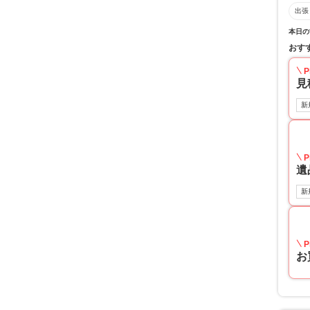
出張
本日の
おす
P
見
新
P
遺
新
P
お