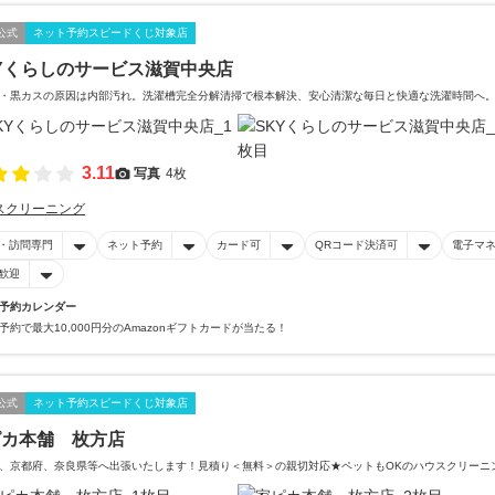
公式
ネット予約スピードくじ対象店
Yくらしのサービス滋賀中央店
・黒カスの原因は内部汚れ。洗濯槽完全分解清掃で根本解決、安心清潔な毎日と快適な洗濯時間へ
3.11
写真
4枚
スクリーニング
・訪問専門
ネット予約
カード可
QRコード決済可
電子マ
歓迎
予約カレンダー
予約で最大10,000円分のAmazonギフトカードが当たる！
公式
ネット予約スピードくじ対象店
ピカ本舗 枚方店
、京都府、奈良県等へ出張いたします！見積り＜無料＞の親切対応★ペットもOKのハウスクリーニ