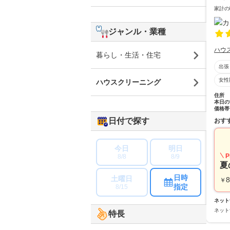
家計の
ジャンル・業種
ハウ
暮らし・生活・住宅
出張
女性
ハウスクリーニング
住所
本日の
価格帯
日付で探す
おす
今日
明日
P
8/8
8/9
夏
日時
土曜日
8
￥
指定
8/15
ネット
ネット
特長