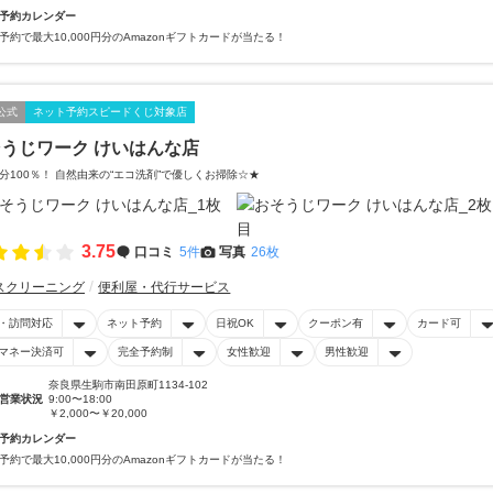
予約カレンダー
予約で最大10,000円分のAmazonギフトカードが当たる！
公式
ネット予約スピードくじ対象店
うじワーク けいはんな店
分100％！ 自然由来の“エコ洗剤”で優しくお掃除☆★
3.75
口コミ
5件
写真
26枚
スクリーニング
便利屋・代行サービス
・訪問対応
ネット予約
日祝OK
クーポン有
カード可
マネー決済可
完全予約制
女性歓迎
男性歓迎
奈良県生駒市南田原町1134-102
営業状況
9:00〜18:00
￥2,000〜￥20,000
予約カレンダー
予約で最大10,000円分のAmazonギフトカードが当たる！