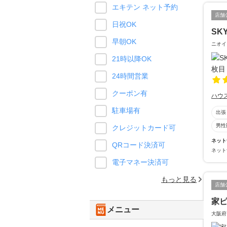
エキテン ネット予約
店舗
日祝OK
SK
早朝OK
ニオイ
21時以降OK
24時間営業
クーポン有
ハウ
駐車場有
出張
男性
クレジットカード可
ネット
QRコード決済可
ネット
電子マネー決済可
もっと見る
店舗
家
メニュー
大阪府