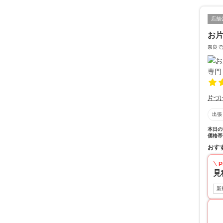
店舗
お片
奈良で
片づ
出張
本日の
価格帯
おす
P
見
新