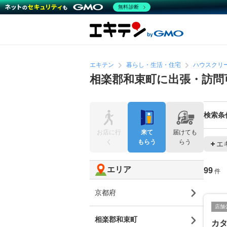
無料診断
エキテン
暮らし・生活・住宅
ハウスクリ
相楽郡和束町に出張・訪問
検索条
お店に行
来て
届けても
く
もらう
らう
エ
エリア
99
件
京都府
店舗
相楽郡和束町
カ