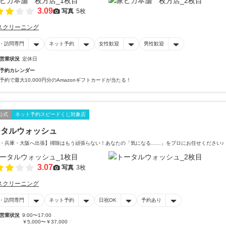
3.09
写真
5枚
スクリーニング
・訪問専門
ネット予約
女性歓迎
男性歓迎
営業状況
定休日
予約カレンダー
予約で最大10,000円分のAmazonギフトカードが当たる！
公式
ネット予約スピードくじ対象店
ータルウォッシュ
・兵庫・大阪へ出張】掃除はもう頑張らない！あなたの「気になる……」をプロにお任せください♪
3.07
写真
3枚
スクリーニング
・訪問専門
ネット予約
日祝OK
予約あり
営業状況
9:00〜17:00
￥5,000〜￥37,000