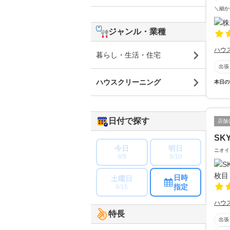
＼細か
ジャンル・業種
ハウ
暮らし・生活・住宅
出張
ハウスクリーニング
本日の
日付で探す
店舗
SK
今日
明日
ニオイ
8/9
8/10
日時
土曜日
指定
8/15
ハウ
特長
出張