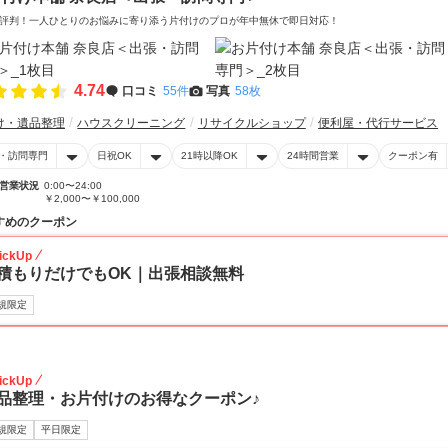
評判！一人ひとりのお悩みに寄り添う片付けのプロが年中無休で即日対応！
4.74
口コミ
55件
写真
58枚
け・遺品整理
ハウスクリーニング
リサイクルショップ
便利屋・代行サービス
・訪問専門
日祝OK
21時以降OK
24時間営業
クーポン有
営業状況
0:00〜24:00
￥2,000〜￥100,000
すめのクーポン
ickUp
積もりだけでもOK｜出張相談無料
規限定
30
ickUp
品整理・お片付けのお得なクーポン♪
規限定
平日限定