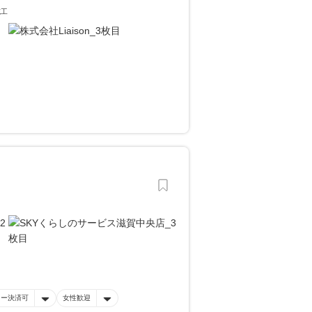
施工
。
ネー決済可
女性歓迎