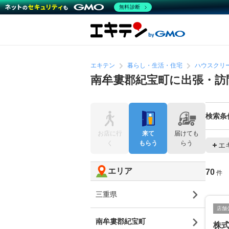
無料診断
エキテン
暮らし・生活・住宅
ハウスクリ
南牟婁郡紀宝町に出張・訪
検索条
お店に行
来て
届けても
く
もらう
らう
エ
エリア
70
件
三重県
店舗
南牟婁郡紀宝町
株式