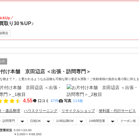
30
ickUp
買取り30％UP♪
規限定
公式
付け本舗 京田辺店 ＜出張・訪問専門＞
な物まで？」と驚かれるようなお品物も可能な限り査定＆買取！ご依頼者様の負担を最小限に抑え
4.55
口コミ
47件
写真
114枚
け・遺品整理
ハウスクリーニング
リサイクルショップ
便利屋・代行サービス
・訪問専門
日祝OK
21時以降OK
24時間営業
クーポン有
営業状況
0:00〜24:00
￥3,000〜￥69,000