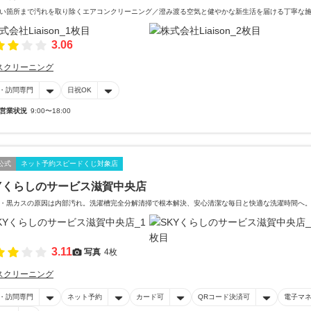
い箇所まで汚れを取り除くエアコンクリーニング／澄み渡る空気と健やかな新生活を届ける丁寧な
3.06
スクリーニング
・訪問専門
日祝OK
営業状況
9:00〜18:00
公式
ネット予約スピードくじ対象店
Yくらしのサービス滋賀中央店
・黒カスの原因は内部汚れ。洗濯槽完全分解清掃で根本解決、安心清潔な毎日と快適な洗濯時間へ
3.11
写真
4枚
スクリーニング
・訪問専門
ネット予約
カード可
QRコード決済可
電子マ