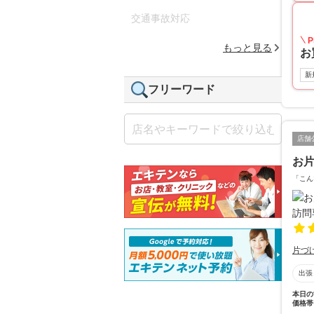
交通事故対応
P
もっと見る
お
新
フリーワード
店舗
お片
「こん
片づ
出張
本日の
価格帯