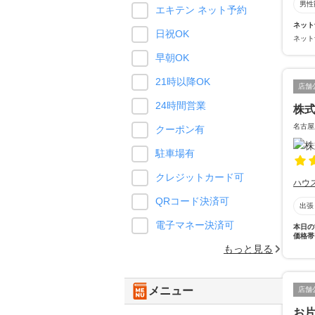
男性
エキテン ネット予約
ネット
日祝OK
ネット
早朝OK
21時以降OK
店舗
24時間営業
株
名古屋
クーポン有
駐車場有
クレジットカード可
ハウ
QRコード決済可
出張
電子マネー決済可
本日の
価格帯
もっと見る
メニュー
店舗
お片