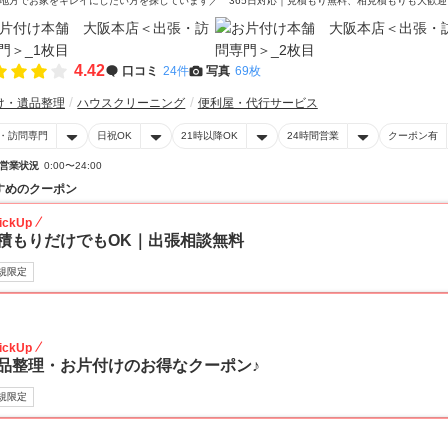
地方でお家をキレイにしたい方を探しています／ 365日対応｜見積もり無料、相見積もりも大歓迎
4.42
口コミ
24件
写真
69枚
け・遺品整理
ハウスクリーニング
便利屋・代行サービス
・訪問専門
日祝OK
21時以降OK
24時間営業
クーポン有
営業状況
0:00〜24:00
すめのクーポン
ickUp
積もりだけでもOK｜出張相談無料
規限定
30
ickUp
品整理・お片付けのお得なクーポン♪
規限定
30