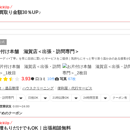
ickUp
買取り金額30％UP♪
公式
片付け本舗 滋賀店＜出張・訪問専門＞
ーディ×丁寧』を常に念頭に置いたサービスをご提供｜気持ちにそっと寄り添う温かみのある接客が
3.93
口コミ
10件
写真
67枚
け・遺品整理
ハウスクリーニング
便利屋・代行サービス
・訪問専門
日祝OK
21時以降OK
24時間営業
クーポン有
営業状況
0:00〜24:00
すめのクーポン
ickUp
積もりだけでもOK｜出張相談無料