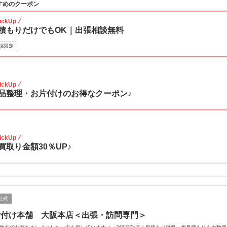
すめのクーポン
ickUp
積もりだけでもOK｜出張相談無料
規限定
30
ickUp
品整理・お片付けのお得なクーポン♪
30
ickUp
買取り金額30％UP♪
公式
片付け本舗 大阪本店＜出張・訪問専門＞