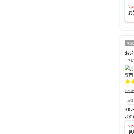
P
お
店舗
お
『スピ
片づ
出張
本日の
おす
P
見