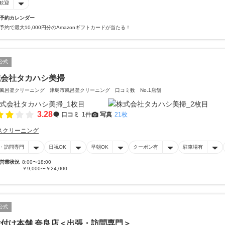
歓迎
予約カレンダー
予約で最大10,000円分のAmazonギフトカードが当たる！
公式
式会社タカハシ美掃
風呂釜クリーニング 津島市風呂釜クリーニング 口コミ数 No.1店舗
3.28
口コミ
1件
写真
21枚
スクリーニング
・訪問専門
日祝OK
早朝OK
クーポン有
駐車場有
営業状況
8:00〜18:00
￥9,000〜￥24,000
公式
付け本舗 奈良店＜出張・訪問専門＞