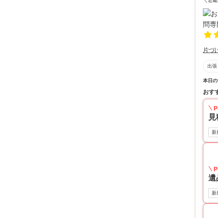
＼近畿
片づ
出張
本日の
おす
P
見
新
P
遺
新