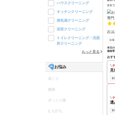
ハウスクリーニング
奈良で
キッチンクリーニング
換気扇クリーニング
浴室クリーニング
片づ
トイレクリーニング・洗面
出張
所クリーニング
本日の
価格帯
もっと見る
おす
P
お悩み
見
肩こり
新
腰痛
P
ぎっくり腰
遺
新
むち打ち