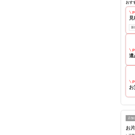
おす
P
見
新
P
遺
P
お
店舗
お