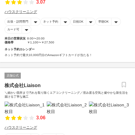
3.07
ハウスクリーニング
出張・訪問専門
ネット予約
日祝OK
早朝OK
カード可
本日の営業状況
8:00〜20:00
価格帯
￥1,100〜￥27,500
ネット予約カレンダー
ネット予約で最大10,000円分のAmazonギフトカードが当たる！
店舗公式
株式会社Liaison
＼細かい箇所まで汚れを取り除くエアコンクリーニング／澄み渡る空気と健やかな新生活を
届ける丁寧な施工
3.06
ハウスクリーニング