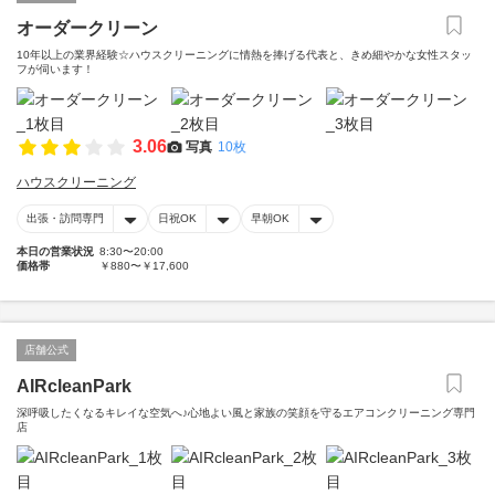
オーダークリーン
10年以上の業界経験☆ハウスクリーニングに情熱を捧げる代表と、きめ細やかな女性スタッ
フが伺います！
3.06
写真
10枚
ハウスクリーニング
出張・訪問専門
日祝OK
早朝OK
本日の営業状況
8:30〜20:00
価格帯
￥880〜￥17,600
店舗公式
AIRcleanPark
深呼吸したくなるキレイな空気へ♪心地よい風と家族の笑顔を守るエアコンクリーニング専門
店