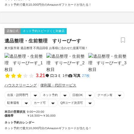
ネット予約で最大10,000円分のAmazonギフトカードが当たる！
店舗公式
ネット予約スピードくじ対象店
遺品整理・生前整理 すりーぴーす
東大阪市発 遺品整理 不用品回収 お客様に合わせた提案可能！
3.21
口コミ
1件
写真
27枚
ハウスクリーニング
便利屋・代行サービス
出張・訪問専門
ネット予約
日祝OK
クーポン有
駐車場有
カード可
QRコード決済可
本日の営業状況
9:00〜20:00
価格帯
￥16,500〜￥30,000
ネット予約カレンダー
ネット予約で最大10,000円分のAmazonギフトカードが当たる！