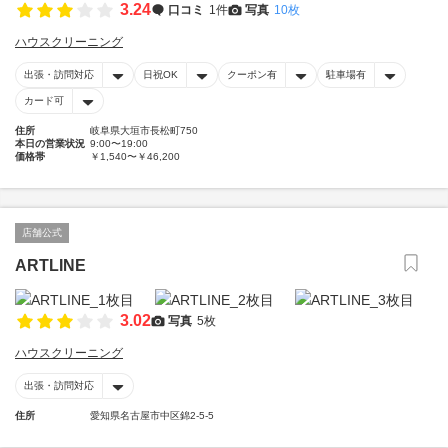
3.24
口コミ
1件
写真
10枚
ハウスクリーニング
出張・訪問対応
日祝OK
クーポン有
駐車場有
カード可
住所
岐阜県大垣市長松町750
本日の営業状況
9:00〜19:00
価格帯
￥1,540〜￥46,200
店舗公式
ARTLINE
3.02
写真
5枚
ハウスクリーニング
出張・訪問対応
住所
愛知県名古屋市中区錦2-5-5