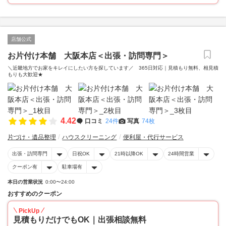
店舗公式
お片付け本舗 大阪本店＜出張・訪問専門＞
＼近畿地方でお家をキレイにしたい方を探しています／ 365日対応｜見積もり無料、相見積
もりも大歓迎★
4.42
口コミ
24件
写真
74枚
片づけ・遺品整理
ハウスクリーニング
便利屋・代行サービス
出張・訪問専門
日祝OK
21時以降OK
24時間営業
クーポン有
駐車場有
本日の営業状況
0:00〜24:00
おすすめのクーポン
PickUp
見積もりだけでもOK｜出張相談無料