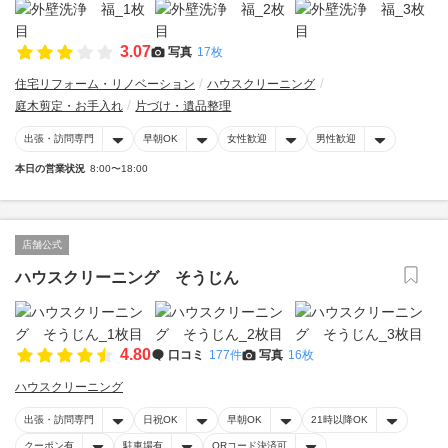
3.07
写真
17枚
住宅リフォーム・リノベーション
ハウスクリーニング
庭木剪定・お手入れ
片づけ・遺品整理
出張・訪問専門
早朝OK
女性歓迎
男性歓迎
本日の営業状況
8:00〜18:00
店舗公式
ハウスクリーニング そうじん
4.80
口コミ
177件
写真
16枚
ハウスクリーニング
出張・訪問専門
日祝OK
早朝OK
21時以降OK
クーポン有
駐車場有
QRコード決済可