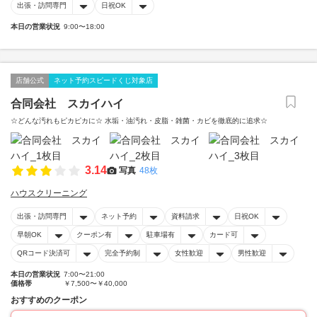
出張・訪問専門
日祝OK
本日の営業状況
9:00〜18:00
店舗公式
ネット予約スピードくじ対象店
合同会社 スカイハイ
☆どんな汚れもピカピカに☆ 水垢・油汚れ・皮脂・雑菌・カビを徹底的に追求☆
3.14
写真
48枚
ハウスクリーニング
出張・訪問専門
ネット予約
資料請求
日祝OK
早朝OK
クーポン有
駐車場有
カード可
QRコード決済可
完全予約制
女性歓迎
男性歓迎
本日の営業状況
7:00〜21:00
価格帯
￥7,500〜￥40,000
おすすめのクーポン