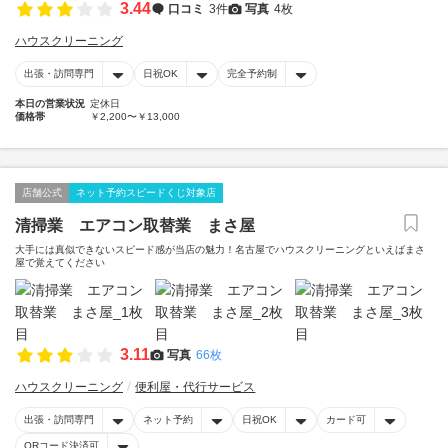
3.44
口コミ
3件
写真
4枚
ハウスクリーニング
出張・訪問専門
日祝OK
完全予約制
本日の営業状況
定休日
価格帯
￥2,200〜￥13,000
店舗公式
ネット予約スピードくじ対象店
清掃業 エアコン取替業 まさ屋
大手には真似できないスピード感が当店の魅力！名古屋でハウスクリーニングといえばまさ
屋で覚えてください
3.11
写真
66枚
ハウスクリーニング
便利屋・代行サービス
出張・訪問専門
ネット予約
日祝OK
カード可
QRコード決済可