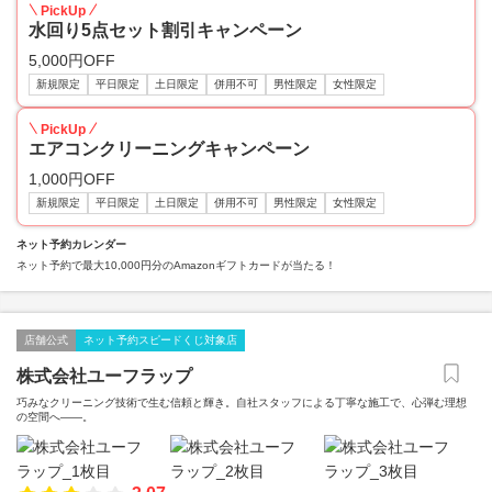
PickUp
水回り5点セット割引キャンペーン
5,000円OFF
新規限定
平日限定
土日限定
併用不可
男性限定
女性限定
PickUp
エアコンクリーニングキャンペーン
1,000円OFF
新規限定
平日限定
土日限定
併用不可
男性限定
女性限定
ネット予約カレンダー
ネット予約で最大10,000円分のAmazonギフトカードが当たる！
店舗公式
ネット予約スピードくじ対象店
株式会社ユーフラップ
巧みなクリーニング技術で生む信頼と輝き。自社スタッフによる丁寧な施工で、心弾む理想
の空間へ――。