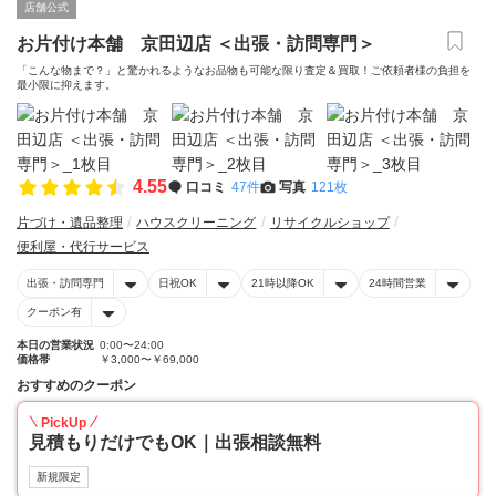
店舗公式
お片付け本舗 京田辺店 ＜出張・訪問専門＞
「こんな物まで？」と驚かれるようなお品物も可能な限り査定＆買取！ご依頼者様の負担を
最小限に抑えます。
4.55
口コミ
47件
写真
121枚
片づけ・遺品整理
ハウスクリーニング
リサイクルショップ
便利屋・代行サービス
出張・訪問専門
日祝OK
21時以降OK
24時間営業
クーポン有
本日の営業状況
0:00〜24:00
価格帯
￥3,000〜￥69,000
おすすめのクーポン
PickUp
見積もりだけでもOK｜出張相談無料
新規限定