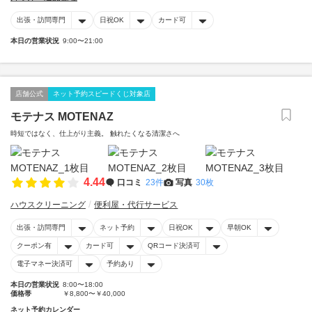
出張・訪問専門
日祝OK
カード可
本日の営業状況
9:00〜21:00
店舗公式
ネット予約スピードくじ対象店
モテナス MOTENAZ
時短ではなく、仕上がり主義。 触れたくなる清潔さへ
4.44
口コミ
23件
写真
30枚
ハウスクリーニング
便利屋・代行サービス
出張・訪問専門
ネット予約
日祝OK
早朝OK
クーポン有
カード可
QRコード決済可
電子マネー決済可
予約あり
本日の営業状況
8:00〜18:00
価格帯
￥8,800〜￥40,000
ネット予約カレンダー