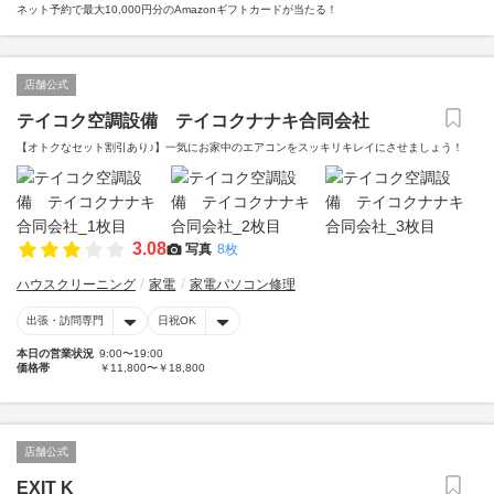
ネット予約で最大10,000円分のAmazonギフトカードが当たる！
店舗公式
テイコク空調設備 テイコクナナキ合同会社
【オトクなセット割引あり♪】一気にお家中のエアコンをスッキリキレイにさせましょう！
3.08
写真
8枚
ハウスクリーニング
家電
家電パソコン修理
出張・訪問専門
日祝OK
本日の営業状況
9:00〜19:00
価格帯
￥11,800〜￥18,800
店舗公式
EXIT K