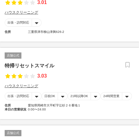
3.01
ハウスクリーニング
出張・訪問対応
住所
三重県津市柳山津興626-2
店舗公式
特掃リセットスマイル
3.03
ハウスクリーニング
出張・訪問対応
日祝OK
21時以降OK
24時間営業
住所
愛知県岡崎市大平町字辻杉２６番地１
本日の営業状況
0:00〜24:00
店舗公式