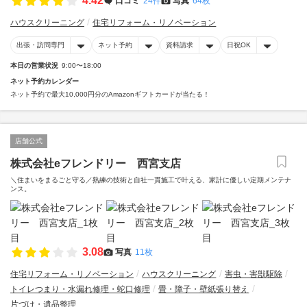
4.42
口コミ
24件
写真
64枚
ハウスクリーニング
住宅リフォーム・リノベーション
出張・訪問専門
ネット予約
資料請求
日祝OK
本日の営業状況
9:00〜18:00
ネット予約カレンダー
ネット予約で最大10,000円分のAmazonギフトカードが当たる！
店舗公式
株式会社eフレンドリー 西宮支店
＼住まいをまるごと守る／熟練の技術と自社一貫施工で叶える、家計に優しい定期メンテナ
ンス。
3.08
写真
11枚
住宅リフォーム・リノベーション
ハウスクリーニング
害虫・害獣駆除
トイレつまり・水漏れ修理・蛇口修理
畳・障子・壁紙張り替え
片づけ・遺品整理