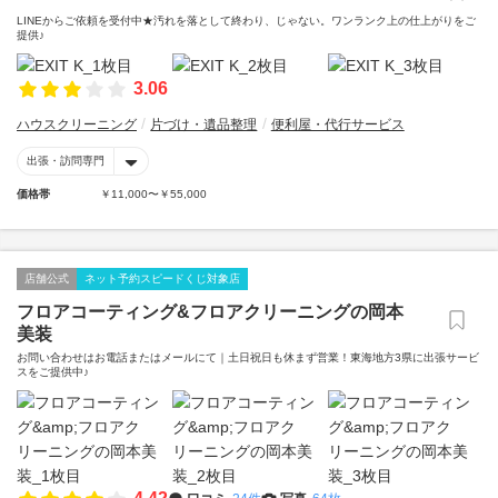
LINEからご依頼を受付中★汚れを落として終わり、じゃない。ワンランク上の仕上がりをご
提供♪
3.06
ハウスクリーニング
片づけ・遺品整理
便利屋・代行サービス
出張・訪問専門
価格帯
￥11,000〜￥55,000
店舗公式
ネット予約スピードくじ対象店
フロアコーティング&フロアクリーニングの岡本
美装
お問い合わせはお電話またはメールにて｜土日祝日も休まず営業！東海地方3県に出張サービ
スをご提供中♪