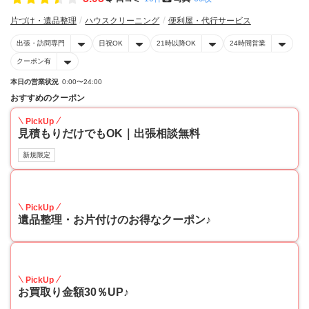
片づけ・遺品整理
ハウスクリーニング
便利屋・代行サービス
出張・訪問専門
日祝OK
21時以降OK
24時間営業
クーポン有
本日の営業状況
0:00〜24:00
おすすめのクーポン
PickUp
見積もりだけでもOK｜出張相談無料
新規限定
30
PickUp
遺品整理・お片付けのお得なクーポン♪
30
PickUp
お買取り金額30％UP♪