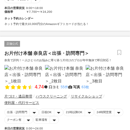
本日の営業状況
9:00〜18:00
価格帯
￥7,700〜￥24,200
ネット予約カレンダー
ネット予約で最大10,000円分のAmazonギフトカードが当たる！
店舗公式
お片付け本舗 奈良店＜出張・訪問専門＞
奈良で評判！一人ひとりのお悩みに寄り添う片付けのプロが年中無休で即日対応！
4.74
口コミ
55件
写真
63枚
片づけ・遺品整理
ハウスクリーニング
リサイクルショップ
便利屋・代行サービス
出張・訪問専門
日祝OK
21時以降OK
24時間営業
クーポン有
駐車場有
本日の営業状況
0:00〜24:00