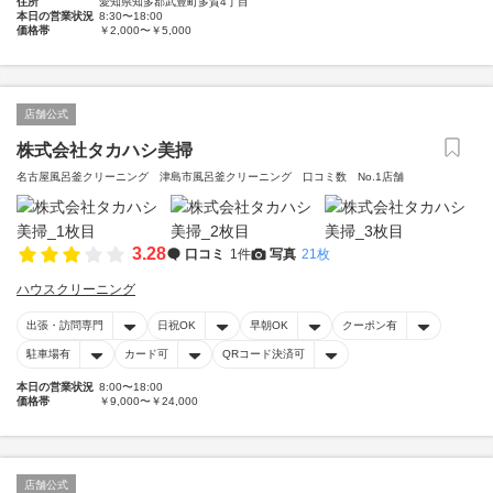
住所
愛知県知多郡武豊町多賀4丁目
本日の営業状況
8:30〜18:00
価格帯
￥2,000〜￥5,000
店舗公式
株式会社タカハシ美掃
名古屋風呂釜クリーニング 津島市風呂釜クリーニング 口コミ数 No.1店舗
3.28
口コミ
1件
写真
21枚
ハウスクリーニング
出張・訪問専門
日祝OK
早朝OK
クーポン有
駐車場有
カード可
QRコード決済可
本日の営業状況
8:00〜18:00
価格帯
￥9,000〜￥24,000
店舗公式