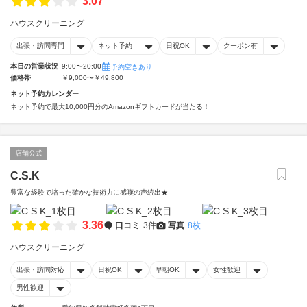
3.07
ハウスクリーニング
出張・訪問専門
ネット予約
日祝OK
クーポン有
本日の営業状況
9:00〜20:00
予約空きあり
価格帯
￥9,000〜￥49,800
ネット予約カレンダー
ネット予約で最大10,000円分のAmazonギフトカードが当たる！
店舗公式
C.S.K
豊富な経験で培った確かな技術力に感嘆の声続出★
3.36
口コミ
3件
写真
8枚
ハウスクリーニング
出張・訪問対応
日祝OK
早朝OK
女性歓迎
男性歓迎