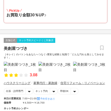
30
PickUp
お買取り金額30％UP♪
店舗公式
ネット予約スピードくじ対象店
美創屋つづき
［キレイ］のバトンをあなたへつなぐ♪豊富な経験と知識で「どんな汚れも落としてみせま
す！」
3.08
ハウスクリーニング
家事代行・家政婦
住宅リフォーム・リノベーション
出張・訪問専門
ネット予約
早朝OK
本日の営業状況
7:00〜21:00
予約空きあり
価格帯
￥4,500〜￥18,700
ネット予約カレンダー