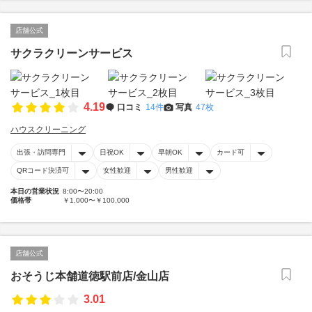
店舗公式
サクラクリーンサービス
4.19
口コミ
14件
写真
47枚
ハウスクリーニング
出張・訪問専門
日祝OK
早朝OK
カード可
QRコード決済可
女性歓迎
男性歓迎
本日の営業状況
8:00〜20:00
価格帯
￥1,000〜￥100,000
店舗公式
おそうじ本舗道徳駅前店/金山店
3.01