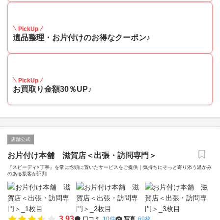
30
PickUp
遺品整理・お片付けのお得なクーポン♪
30
PickUp
お買取り金額30％UP♪
店舗公式
お片付け本舗 滋賀店＜出張・訪問専門＞
『スピーディ×丁寧』を常に念頭に置いたサービスをご提供｜気持ちにそっと寄り添う温かみ
のある接客が評判
3.93
口コミ
10件
写真
69枚