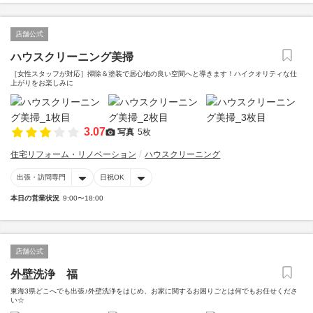
店舗公式
ハウスクリーニング美掃
［女性スタッフが対応］掃除＆塗装で居心地の良い空間へと導きます！ハイクオリティな仕
上がりをお楽しみに
3.07
写真
5枚
住宅リフォーム・リノベーション
ハウスクリーニング
出張・訪問専門
日祝OK
本日の営業状況
9:00〜18:00
店舗公式
外壁洗浄 福
東海3県どこへでも出張♪外壁洗浄をはじめ、お家に関するお困りごとは何でもお任せくださ
い☆