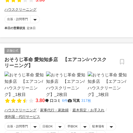
ハウスクリーニング
出張・訪問専門
本日の営業状況
定休日
店舗公式
おそうじ革命 愛知知多店 【エアコン/ハウスク
リーニング】
3.80
口コミ
6件
写真
317枚
ハウスクリーニング
家事代行・家政婦
庭木剪定・お手入れ
便利屋・代行サービス
出張・訪問専門
日祝OK
早朝OK
駐車場有