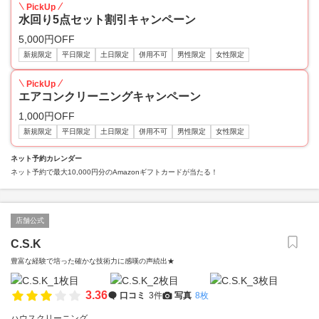
PickUp
水回り5点セット割引キャンペーン
5,000円OFF
新規限定
平日限定
土日限定
併用不可
男性限定
女性限定
PickUp
エアコンクリーニングキャンペーン
1,000円OFF
新規限定
平日限定
土日限定
併用不可
男性限定
女性限定
ネット予約カレンダー
ネット予約で最大10,000円分のAmazonギフトカードが当たる！
店舗公式
C.S.K
豊富な経験で培った確かな技術力に感嘆の声続出★
3.36
口コミ
3件
写真
8枚
ハウスクリーニング