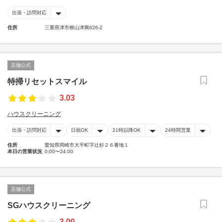
出張・訪問対応
住所
三重県津市柳山津興626-2
店舗公式
特掃リセットスマイル
3.03
ハウスクリーニング
出張・訪問対応
日祝OK
21時以降OK
24時間営業
住所
愛知県岡崎市大平町字辻杉２６番地１
本日の営業状況
0:00〜24:00
店舗公式
SGハウスクリーニング
3.00