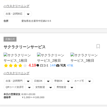
ハウスクリーニング
出張・訪問対応
住所
愛知県名古屋市中区錦2-5-5
店舗公式
サクラクリーンサービス
4.19
口コミ
14件
写真
47枚
ハウスクリーニング
出張・訪問専門
日祝OK
早朝OK
カード可
QRコード決済可
女性歓迎
男性歓迎
本日の営業状況
8:00〜20:00
価格帯
￥1,000〜￥100,000