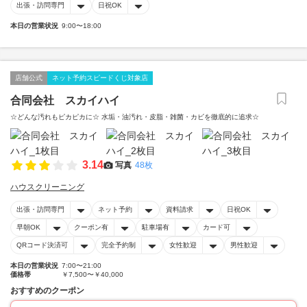
出張・訪問専門
日祝OK
本日の営業状況
9:00〜18:00
店舗公式
ネット予約スピードくじ対象店
合同会社 スカイハイ
☆どんな汚れもピカピカに☆ 水垢・油汚れ・皮脂・雑菌・カビを徹底的に追求☆
3.14
写真
48枚
ハウスクリーニング
出張・訪問専門
ネット予約
資料請求
日祝OK
早朝OK
クーポン有
駐車場有
カード可
QRコード決済可
完全予約制
女性歓迎
男性歓迎
本日の営業状況
7:00〜21:00
価格帯
￥7,500〜￥40,000
おすすめのクーポン