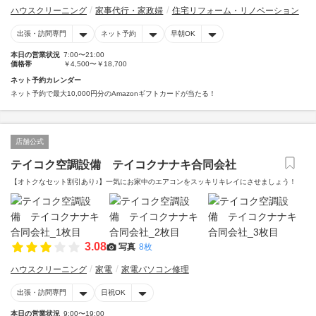
ハウスクリーニング
家事代行・家政婦
住宅リフォーム・リノベーション
出張・訪問専門
ネット予約
早朝OK
本日の営業状況
7:00〜21:00
価格帯
￥4,500〜￥18,700
ネット予約カレンダー
ネット予約で最大10,000円分のAmazonギフトカードが当たる！
店舗公式
テイコク空調設備 テイコクナナキ合同会社
【オトクなセット割引あり♪】一気にお家中のエアコンをスッキリキレイにさせましょう！
3.08
写真
8枚
ハウスクリーニング
家電
家電パソコン修理
出張・訪問専門
日祝OK
本日の営業状況
9:00〜19:00