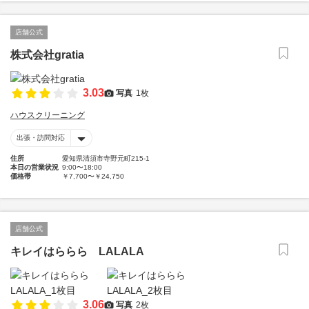
店舗公式
株式会社gratia
3.03
写真
1枚
ハウスクリーニング
出張・訪問対応
住所
愛知県清須市寺野元町215-1
本日の営業状況
9:00〜18:00
価格帯
￥7,700〜￥24,750
店舗公式
キレイはららら LALALA
3.06
写真
2枚