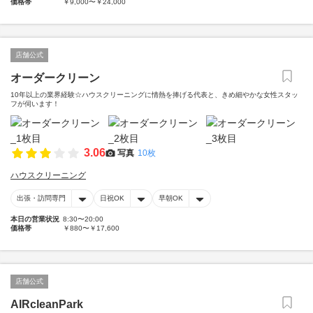
価格帯
￥9,000〜￥24,000
店舗公式
オーダークリーン
10年以上の業界経験☆ハウスクリーニングに情熱を捧げる代表と、きめ細やかな女性スタッ
フが伺います！
3.06
写真
10枚
ハウスクリーニング
出張・訪問専門
日祝OK
早朝OK
本日の営業状況
8:30〜20:00
価格帯
￥880〜￥17,600
店舗公式
AIRcleanPark