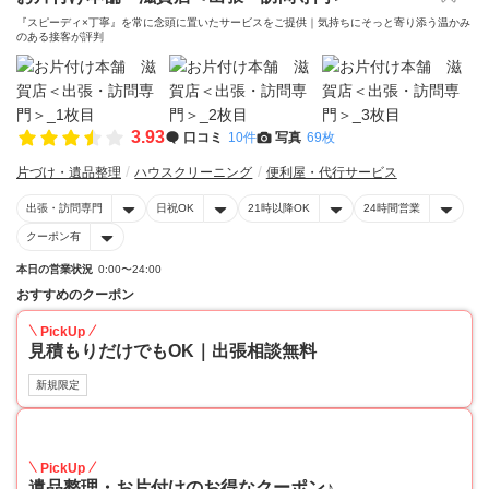
『スピーディ×丁寧』を常に念頭に置いたサービスをご提供｜気持ちにそっと寄り添う温かみ
のある接客が評判
3.93
口コミ
10件
写真
69枚
片づけ・遺品整理
ハウスクリーニング
便利屋・代行サービス
出張・訪問専門
日祝OK
21時以降OK
24時間営業
クーポン有
本日の営業状況
0:00〜24:00
おすすめのクーポン
PickUp
見積もりだけでもOK｜出張相談無料
新規限定
30
PickUp
遺品整理・お片付けのお得なクーポン♪