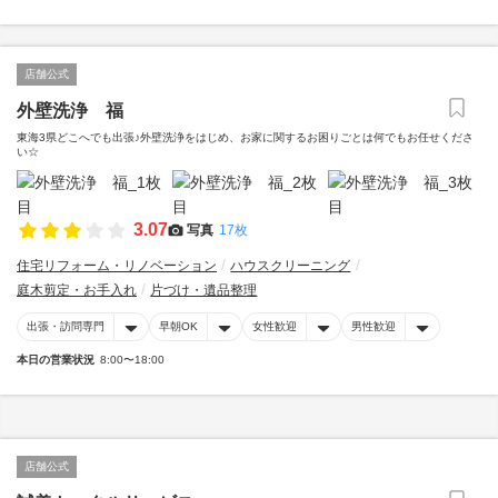
店舗公式
外壁洗浄 福
東海3県どこへでも出張♪外壁洗浄をはじめ、お家に関するお困りごとは何でもお任せくださ
い☆
3.07
写真
17枚
住宅リフォーム・リノベーション
ハウスクリーニング
庭木剪定・お手入れ
片づけ・遺品整理
出張・訪問専門
早朝OK
女性歓迎
男性歓迎
本日の営業状況
8:00〜18:00
店舗公式