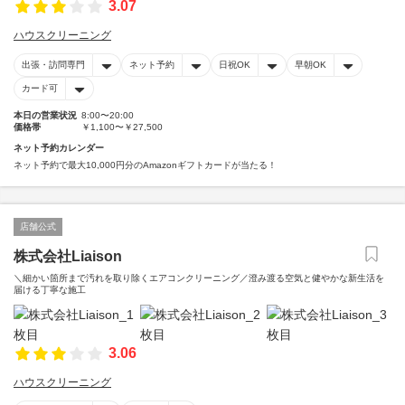
3.07
ハウスクリーニング
出張・訪問専門
ネット予約
日祝OK
早朝OK
カード可
本日の営業状況
8:00〜20:00
価格帯
￥1,100〜￥27,500
ネット予約カレンダー
ネット予約で最大10,000円分のAmazonギフトカードが当たる！
店舗公式
株式会社Liaison
＼細かい箇所まで汚れを取り除くエアコンクリーニング／澄み渡る空気と健やかな新生活を
届ける丁寧な施工
3.06
ハウスクリーニング