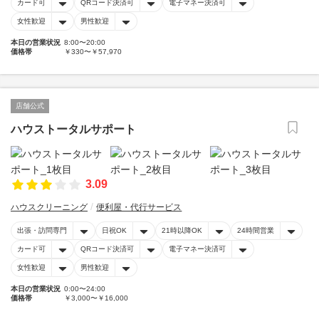
カード可
QRコード決済可
電子マネー決済可
女性歓迎
男性歓迎
本日の営業状況
8:00〜20:00
価格帯
￥330〜￥57,970
店舗公式
ハウストータルサポート
3.09
ハウスクリーニング
便利屋・代行サービス
出張・訪問専門
日祝OK
21時以降OK
24時間営業
カード可
QRコード決済可
電子マネー決済可
女性歓迎
男性歓迎
本日の営業状況
0:00〜24:00
価格帯
￥3,000〜￥16,000