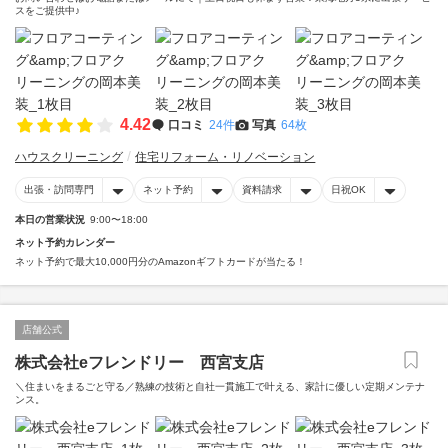
スをご提供中♪
4.42
口コミ
24件
写真
64枚
ハウスクリーニング
住宅リフォーム・リノベーション
出張・訪問専門
ネット予約
資料請求
日祝OK
本日の営業状況
9:00〜18:00
ネット予約カレンダー
ネット予約で最大10,000円分のAmazonギフトカードが当たる！
店舗公式
株式会社eフレンドリー 西宮支店
＼住まいをまるごと守る／熟練の技術と自社一貫施工で叶える、家計に優しい定期メンテナ
ンス。