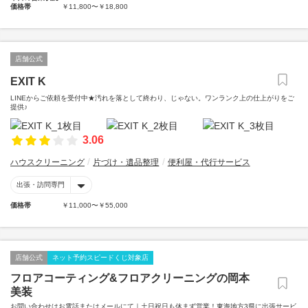
価格帯
￥11,800〜￥18,800
店舗公式
EXIT K
LINEからご依頼を受付中★汚れを落として終わり、じゃない。ワンランク上の仕上がりをご
提供♪
3.06
ハウスクリーニング
片づけ・遺品整理
便利屋・代行サービス
出張・訪問専門
価格帯
￥11,000〜￥55,000
店舗公式
ネット予約スピードくじ対象店
フロアコーティング&フロアクリーニングの岡本
美装
お問い合わせはお電話またはメールにて｜土日祝日も休まず営業！東海地方3県に出張サービ