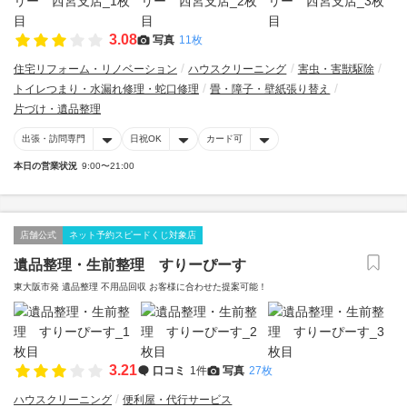
3.08
写真
11枚
住宅リフォーム・リノベーション
ハウスクリーニング
害虫・害獣駆除
トイレつまり・水漏れ修理・蛇口修理
畳・障子・壁紙張り替え
片づけ・遺品整理
出張・訪問専門
日祝OK
カード可
本日の営業状況
9:00〜21:00
店舗公式
ネット予約スピードくじ対象店
遺品整理・生前整理 すりーぴーす
東大阪市発 遺品整理 不用品回収 お客様に合わせた提案可能！
3.21
口コミ
1件
写真
27枚
ハウスクリーニング
便利屋・代行サービス