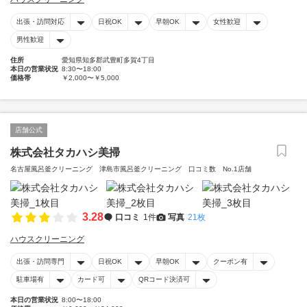
出張・訪問対応
日祝OK
早朝OK
女性歓迎
男性歓迎
住所
愛知県知多郡武豊町多賀4丁目
本日の営業状況
8:30〜18:00
価格帯
￥2,000〜￥5,000
店舗公式
株式会社タカハシ美掃
名古屋風呂釜クリーニング 津島市風呂釜クリーニング 口コミ数 No.1店舗
3.28
口コミ
1件
写真
21枚
ハウスクリーニング
出張・訪問専門
日祝OK
早朝OK
クーポン有
駐車場有
カード可
QRコード決済可
本日の営業状況
8:00〜18:00