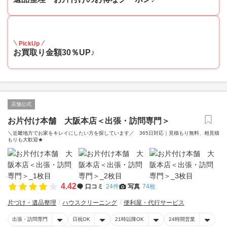
30
PickUp
お買取り金額30％UP♪
店舗公式
お片付け本舗 大阪本店＜出張・訪問専門＞
＼近畿地方でお家をキレイにしたい方を探しています／ 365日対応｜見積もり無料、相見積
もりも大歓迎★
4.42
口コミ
24件
写真
74枚
片づけ・遺品整理
ハウスクリーニング
便利屋・代行サービス
出張・訪問専門
日祝OK
21時以降OK
24時間営業