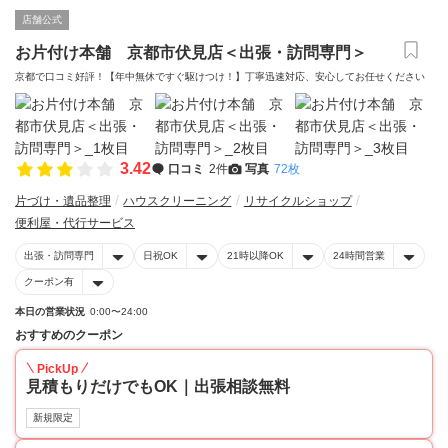
店舗公式
お片付け本舗 京都市伏見店＜出張・訪問専門＞
京都で口コミ好評！【年中無休ですぐ駆けつけ！】丁寧迅速対応、安心してお任せください
3.42
口コミ
2件
写真
72枚
片づけ・遺品整理
ハウスクリーニング
リサイクルショップ
便利屋・代行サービス
出張・訪問専門
日祝OK
21時以降OK
24時間営業
クーポン有
本日の営業状況
0:00〜24:00
おすすめのクーポン
PickUp
見積もりだけでもOK｜出張相談無料
新規限定