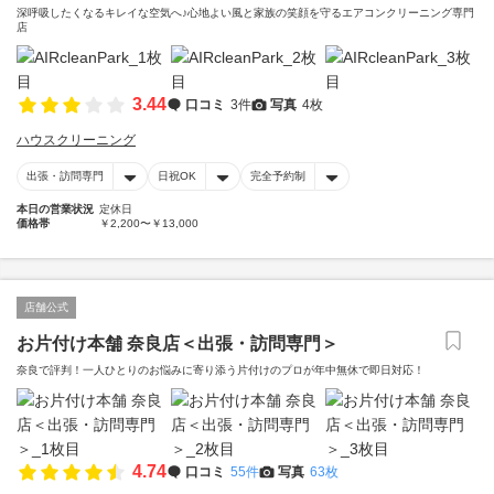
深呼吸したくなるキレイな空気へ♪心地よい風と家族の笑顔を守るエアコンクリーニング専門
店
3.44
口コミ
3件
写真
4枚
ハウスクリーニング
出張・訪問専門
日祝OK
完全予約制
本日の営業状況
定休日
価格帯
￥2,200〜￥13,000
店舗公式
お片付け本舗 奈良店＜出張・訪問専門＞
奈良で評判！一人ひとりのお悩みに寄り添う片付けのプロが年中無休で即日対応！
4.74
口コミ
55件
写真
63枚