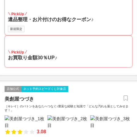
30
PickUp
遺品整理・お片付けのお得なクーポン♪
新規限定
30
PickUp
お買取り金額30％UP♪
店舗公式
ネット予約スピードくじ対象店
美創屋つづき
［キレイ］のバトンをあなたへつなぐ♪豊富な経験と知識で「どんな汚れも落としてみせま
す！」
3.08