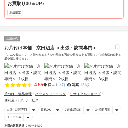
お買取り30％UP♪
新規限定
店舗公式
お片付け本舗 京田辺店 ＜出張・訪問専門＞
「こんな物まで？」と驚かれるようなお品物も可能な限り査定＆買取！ご依頼者様の負担を
最小限に抑えます。
4.55
口コミ
47件
写真
121枚
片づけ・遺品整理
ハウスクリーニング
リサイクルショップ
便利屋・代行サービス
出張・訪問専門
日祝OK
21時以降OK
24時間営業
クーポン有
本日の営業状況
0:00〜24:00