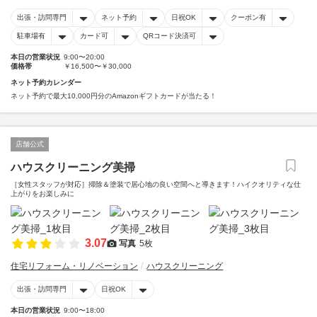
出張・訪問専門
ネット予約
日祝OK
クーポン有
駐車場有
カード可
QRコード決済可
本日の営業状況
9:00〜20:00
価格帯
￥16,500〜￥30,000
ネット予約カレンダー
ネット予約で最大10,000円分のAmazonギフトカードが当たる！
店舗公式
ハウスクリーニング美掃
［女性スタッフが対応］掃除＆塗装で居心地の良い空間へと導きます！ハイクオリティな仕
上がりをお楽しみに
3.07
写真
5枚
住宅リフォーム・リノベーション
ハウスクリーニング
出張・訪問専門
日祝OK
本日の営業状況
9:00〜18:00