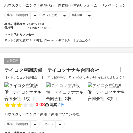
ハウスクリーニング
家事代行・家政婦
住宅リフォーム・リノベーション
出張・訪問専門
ネット予約
早朝OK
本日の営業状況
7:00〜21:00
価格帯
￥4,500〜￥18,700
ネット予約カレンダー
ネット予約で最大10,000円分のAmazonギフトカードが当たる！
店舗公式
テイコク空調設備 テイコクナナキ合同会社
【オトクなセット割引あり♪】一気にお家中のエアコンをスッキリキレイにさせましょう！
3.08
写真
8枚
ハウスクリーニング
家電
家電パソコン修理
出張・訪問専門
日祝OK
本日の営業状況
9:00〜19:00