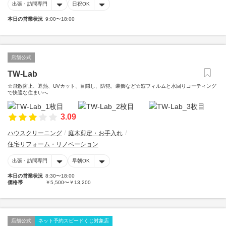
出張・訪問専門
日祝OK
本日の営業状況
9:00〜18:00
店舗公式
TW-Lab
☆飛散防止、遮熱、UVカット、目隠し、防犯、装飾など☆窓フィルムと水回りコーティング
で快適な住まいへ
3.09
ハウスクリーニング
庭木剪定・お手入れ
住宅リフォーム・リノベーション
出張・訪問専門
早朝OK
本日の営業状況
8:30〜18:00
価格帯
￥5,500〜￥13,200
店舗公式
ネット予約スピードくじ対象店