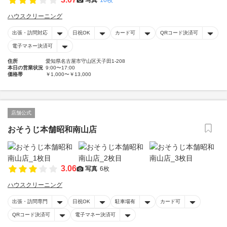
ハウスクリーニング
出張・訪問対応
日祝OK
カード可
QRコード決済可
電子マネー決済可
住所
愛知県名古屋市守山区天子田1-208
本日の営業状況
9:00〜17:00
価格帯
￥1,000〜￥13,000
店舗公式
おそうじ本舗昭和南山店
3.06
写真
6枚
ハウスクリーニング
出張・訪問専門
日祝OK
駐車場有
カード可
QRコード決済可
電子マネー決済可