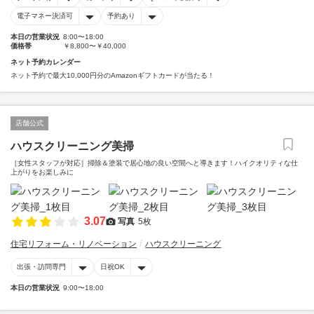
電子マネー決済可
予約あり
本日の営業状況
8:00〜18:00
価格帯
￥8,800〜￥40,000
ネット予約カレンダー
ネット予約で最大10,000円分のAmazonギフトカードが当たる！
店舗公式
ハウスクリーニング美掃
［女性スタッフが対応］掃除＆塗装で居心地の良い空間へと導きます！ハイクオリティな仕
上がりをお楽しみに
3.07
写真
5枚
住宅リフォーム・リノベーション
ハウスクリーニング
出張・訪問専門
日祝OK
本日の営業状況
9:00〜18:00