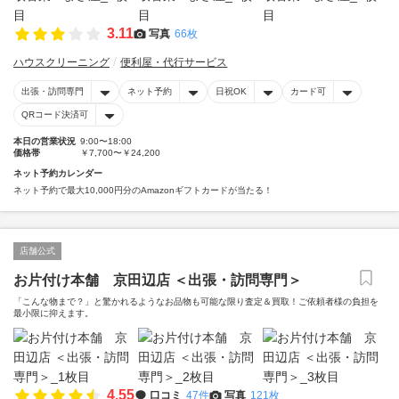
3.11
写真
66枚
ハウスクリーニング
便利屋・代行サービス
出張・訪問専門
ネット予約
日祝OK
カード可
QRコード決済可
本日の営業状況
9:00〜18:00
価格帯
￥7,700〜￥24,200
ネット予約カレンダー
ネット予約で最大10,000円分のAmazonギフトカードが当たる！
店舗公式
お片付け本舗 京田辺店 ＜出張・訪問専門＞
「こんな物まで？」と驚かれるようなお品物も可能な限り査定＆買取！ご依頼者様の負担を
最小限に抑えます。
4.55
口コミ
47件
写真
121枚