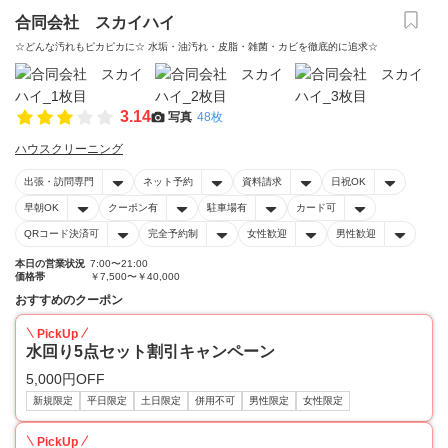
合同会社 スカイハイ
☆どんな汚れもピカピカに☆ 水垢・油汚れ・皮脂・雑菌・カビを徹底的に追求☆
3.14
写真
48枚
ハウスクリーニング
出張・訪問専門
ネット予約
資料請求
日祝OK
早朝OK
クーポン有
駐車場有
カード可
QRコード決済可
完全予約制
女性歓迎
男性歓迎
本日の営業状況
7:00〜21:00
価格帯
￥7,500〜￥40,000
おすすめのクーポン
PickUp
水回り5点セット割引キャンペーン
5,000円OFF
新規限定
平日限定
土日限定
併用不可
男性限定
女性限定
PickUp