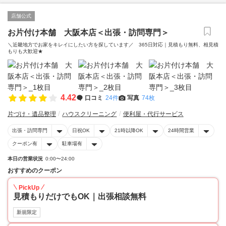
店舗公式
お片付け本舗 大阪本店＜出張・訪問専門＞
＼近畿地方でお家をキレイにしたい方を探しています／ 365日対応｜見積もり無料、相見積
もりも大歓迎★
4.42
口コミ
24件
写真
74枚
片づけ・遺品整理
ハウスクリーニング
便利屋・代行サービス
出張・訪問専門
日祝OK
21時以降OK
24時間営業
クーポン有
駐車場有
本日の営業状況
0:00〜24:00
おすすめのクーポン
PickUp
見積もりだけでもOK｜出張相談無料
新規限定