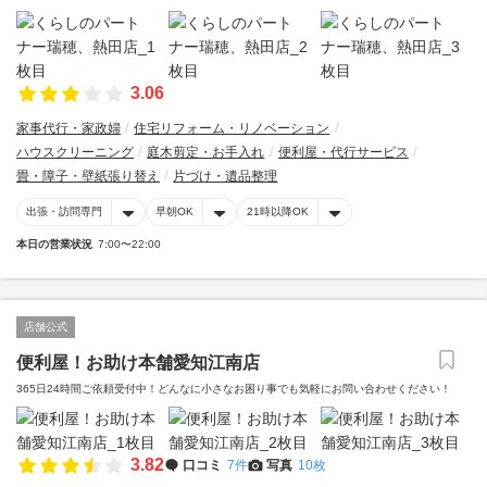
3.06
家事代行・家政婦
住宅リフォーム・リノベーション
ハウスクリーニング
庭木剪定・お手入れ
便利屋・代行サービス
畳・障子・壁紙張り替え
片づけ・遺品整理
出張・訪問専門
早朝OK
21時以降OK
本日の営業状況
7:00〜22:00
店舗公式
便利屋！お助け本舗愛知江南店
365日24時間ご依頼受付中！どんなに小さなお困り事でも気軽にお問い合わせください！
3.82
口コミ
7件
写真
10枚