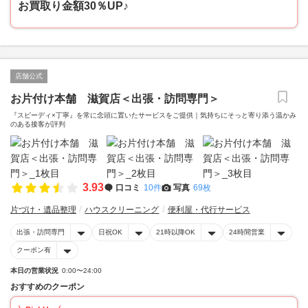
お買取り金額30％UP♪
店舗公式
お片付け本舗 滋賀店＜出張・訪問専門＞
『スピーディ×丁寧』を常に念頭に置いたサービスをご提供｜気持ちにそっと寄り添う温かみ
のある接客が評判
3.93
口コミ
10件
写真
69枚
片づけ・遺品整理
ハウスクリーニング
便利屋・代行サービス
出張・訪問専門
日祝OK
21時以降OK
24時間営業
クーポン有
本日の営業状況
0:00〜24:00
おすすめのクーポン