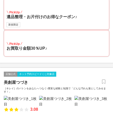
30
PickUp
遺品整理・お片付けのお得なクーポン♪
新規限定
30
PickUp
お買取り金額30％UP♪
店舗公式
ネット予約スピードくじ対象店
美創屋つづき
［キレイ］のバトンをあなたへつなぐ♪豊富な経験と知識で「どんな汚れも落としてみせま
す！」
3.08