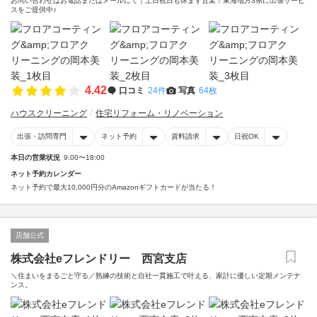
お問い合わせはお電話またはメールにて｜土日祝日も休まず営業！東海地方3県に出張サービ
スをご提供中♪
4.42
口コミ
24件
写真
64枚
ハウスクリーニング
住宅リフォーム・リノベーション
出張・訪問専門
ネット予約
資料請求
日祝OK
本日の営業状況
9:00〜18:00
ネット予約カレンダー
ネット予約で最大10,000円分のAmazonギフトカードが当たる！
店舗公式
株式会社eフレンドリー 西宮支店
＼住まいをまるごと守る／熟練の技術と自社一貫施工で叶える、家計に優しい定期メンテナ
ンス。