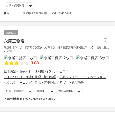
出張・訪問対応
住所
愛知県名古屋市中村区千成通1丁目35番地
店舗公式
永尾工務店
最短即日のスピード訪問で放置された草木を一掃！相談無料の便利屋が叶える、快適な住ま
い空間。
3.08
庭木剪定・お手入れ
便利屋・代行サービス
トイレつまり・水漏れ修理・蛇口修理
住宅リフォーム・リノベーション
ハウスクリーニング
害虫・害獣駆除
片づけ・遺品整理
出張・訪問専門
早朝OK
21時以降OK
本日の営業状況
8:00〜17:00 18:00〜25:00