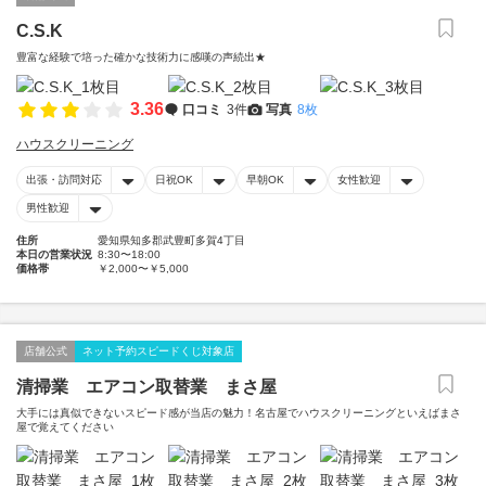
C.S.K
豊富な経験で培った確かな技術力に感嘆の声続出★
3.36
口コミ
3件
写真
8枚
ハウスクリーニング
出張・訪問対応
日祝OK
早朝OK
女性歓迎
男性歓迎
住所
愛知県知多郡武豊町多賀4丁目
本日の営業状況
8:30〜18:00
価格帯
￥2,000〜￥5,000
店舗公式
ネット予約スピードくじ対象店
清掃業 エアコン取替業 まさ屋
大手には真似できないスピード感が当店の魅力！名古屋でハウスクリーニングといえばまさ
屋で覚えてください