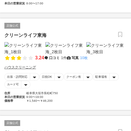
本日の営業状況
8:00〜17:00
店舗公式
クリーンライフ東海
3.24
口コミ
1件
写真
10枚
ハウスクリーニング
出張・訪問対応
日祝OK
クーポン有
駐車場有
カード可
住所
岐阜県大垣市長松町750
本日の営業状況
9:00〜19:00
価格帯
￥1,540〜￥46,200
店舗公式