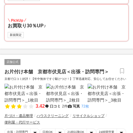
30
PickUp
お買取り30％UP♪
新規限定
店舗公式
お片付け本舗 京都市伏見店＜出張・訪問専門＞
京都で口コミ好評！【年中無休ですぐ駆けつけ！】丁寧迅速対応、安心してお任せください
3.42
口コミ
2件
写真
72枚
片づけ・遺品整理
ハウスクリーニング
リサイクルショップ
便利屋・代行サービス
出張・訪問専門
日祝OK
21時以降OK
24時間営業