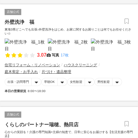
店舗公式
外壁洗浄 福
東海3県どこへでも出張♪外壁洗浄をはじめ、お家に関するお困りごとは何でもお任せくださ
い☆
3.07
写真
17枚
住宅リフォーム・リノベーション
ハウスクリーニング
庭木剪定・お手入れ
片づけ・遺品整理
出張・訪問専門
早朝OK
女性歓迎
男性歓迎
本日の営業状況
8:00〜18:00
店舗公式
くらしのパートナー瑞穂、熱田店
心からの笑顔を！介護の専門知識×主婦の知恵で、日常に安心をお届けする【生活支援の専門
店】