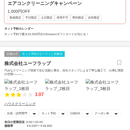
エアコンクリーニングキャンペーン
1,000円OFF
新規限定
平日限定
土日限定
併用不可
男性限定
女性限定
ネット予約カレンダー
ネット予約で最大10,000円分のAmazonギフトカードが当たる！
店舗公式
ネット予約スピードくじ対象店
株式会社ユーフラップ
巧みなクリーニング技術で生む信頼と輝き。自社スタッフによる丁寧な施工で、心弾む理想
の空間へ――。
3.07
ハウスクリーニング
出張・訪問専門
ネット予約
日祝OK
クーポン有
本日の営業状況
9:00〜20:00
価格帯
￥9,000〜￥49,800