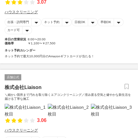
3.07
ハウスクリーニング
出張・訪問専門
ネット予約
日祝OK
早朝OK
カード可
本日の営業状況
8:00〜20:00
価格帯
￥1,100〜￥27,500
ネット予約カレンダー
ネット予約で最大10,000円分のAmazonギフトカードが当たる！
店舗公式
株式会社Liaison
＼細かい箇所まで汚れを取り除くエアコンクリーニング／澄み渡る空気と健やかな新生活を
届ける丁寧な施工
3.06
ハウスクリーニング