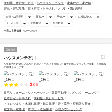
便利屋・代行サービス
ハウスクリーニング
家事代行・家政婦
害虫・害獣駆除
庭木剪定・お手入れ
片づけ・遺品整理
出張・訪問専門
日祝OK
早朝OK
21時以降OK
クーポン有
女性歓迎
男性歓迎
本日の営業状況
7:00〜24:00
店舗公式
ハウスメンテ石川
＼提案力が段違い／あなたの想いと予算に寄り添った最善の施工プランをご提案｜見積比較
の相談も承ります！
3.06
住宅リフォーム・リノベーション
賃貸不動産
ハウスクリーニング
庭木剪定・お手入れ
便利屋・代行サービス
トイレつまり・水漏れ修理・蛇口修理
畳・障子・壁紙張り替え
鍵交換・鍵修理
片づけ・遺品整理
心理カウンセリング