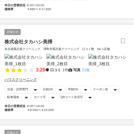
本日の営業状況
8:30〜20:00
価格帯
￥880〜￥17,600
店舗公式
株式会社タカハシ美掃
名古屋風呂釜クリーニング 津島市風呂釜クリーニング 口コミ数 No.1店舗
3.28
口コミ
1件
写真
21枚
ハウスクリーニング
出張・訪問専門
日祝OK
早朝OK
クーポン有
駐車場有
カード可
QRコード決済可
本日の営業状況
8:00〜18:00
価格帯
￥9,000〜￥24,000
店舗公式