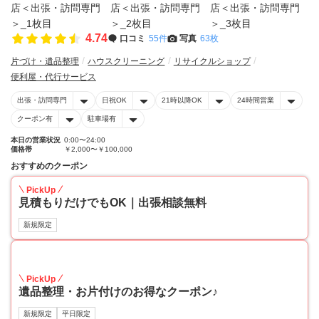
4.74
口コミ
55件
写真
63枚
片づけ・遺品整理
ハウスクリーニング
リサイクルショップ
便利屋・代行サービス
出張・訪問専門
日祝OK
21時以降OK
24時間営業
クーポン有
駐車場有
本日の営業状況
0:00〜24:00
価格帯
￥2,000〜￥100,000
おすすめのクーポン
PickUp
見積もりだけでもOK｜出張相談無料
新規限定
30
PickUp
遺品整理・お片付けのお得なクーポン♪
新規限定
平日限定