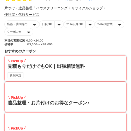
片づけ・遺品整理
ハウスクリーニング
リサイクルショップ
便利屋・代行サービス
出張・訪問専門
日祝OK
21時以降OK
24時間営業
クーポン有
本日の営業状況
0:00〜24:00
価格帯
￥3,000〜￥69,000
おすすめのクーポン
PickUp
見積もりだけでもOK｜出張相談無料
新規限定
30
PickUp
遺品整理・お片付けのお得なクーポン♪
30
PickUp