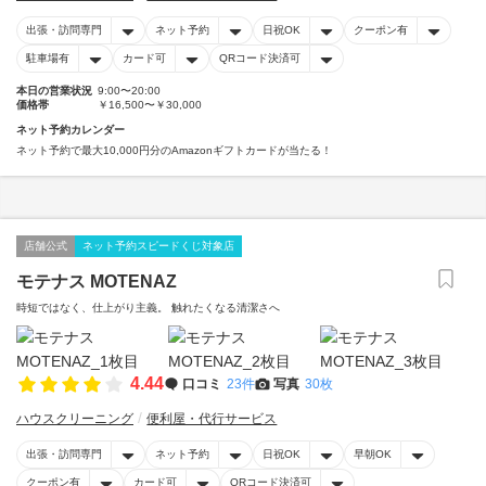
出張・訪問専門
ネット予約
日祝OK
クーポン有
駐車場有
カード可
QRコード決済可
本日の営業状況
9:00〜20:00
価格帯
￥16,500〜￥30,000
ネット予約カレンダー
ネット予約で最大10,000円分のAmazonギフトカードが当たる！
店舗公式
ネット予約スピードくじ対象店
モテナス MOTENAZ
時短ではなく、仕上がり主義。 触れたくなる清潔さへ
4.44
口コミ
23件
写真
30枚
ハウスクリーニング
便利屋・代行サービス
出張・訪問専門
ネット予約
日祝OK
早朝OK
クーポン有
カード可
QRコード決済可