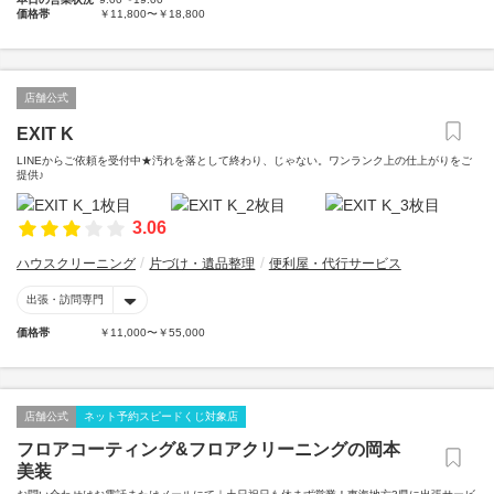
価格帯
￥11,800〜￥18,800
店舗公式
EXIT K
LINEからご依頼を受付中★汚れを落として終わり、じゃない。ワンランク上の仕上がりをご
提供♪
3.06
ハウスクリーニング
片づけ・遺品整理
便利屋・代行サービス
出張・訪問専門
価格帯
￥11,000〜￥55,000
店舗公式
ネット予約スピードくじ対象店
フロアコーティング&フロアクリーニングの岡本
美装