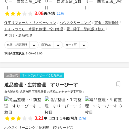
3.08
写真
11枚
住宅リフォーム・リノベーション
ハウスクリーニング
害虫・害獣駆除
トイレつまり・水漏れ修理・蛇口修理
畳・障子・壁紙張り替え
片づけ・遺品整理
出張・訪問専門
日祝OK
カード可
本日の営業状況
9:00〜21:00
店舗公式
ネット予約スピードくじ対象店
遺品整理・生前整理 すりーぴーす
東大阪市発 遺品整理 不用品回収 お客様に合わせた提案可能！
3.21
口コミ
1件
写真
27枚
ハウスクリーニング
便利屋・代行サービス