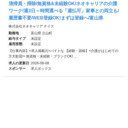
清掃員・掃除/無資格&未経験OK/ネオキャリアの介護
ワーク!週3日～時間選べる「週払可」家事との両立も/
履歴書不要/WEB登録OK!まずは登録へ/富山県
株式会社ネオキャリア ナイス
勤務地
富山県 立山町
給与タイプ
未設定
雇用形態
未設定
【仕事内容】<求人掲載元>バイトな 【経験・資格】<介護がはじめての
方大歓迎!> 無資格・未経験・ブランクOK! …
求人の更新日
2026-08-08
スポンサー
求人ボックス