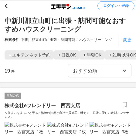
ログイン・登録
中新川郡立山町に出張・訪問可能なおす
すめハウスクリーニング
変更
検索条件
中新川郡立山町に出張・訪問可能
ハウスクリーニング
エキテンネット予約
日祝OK
早朝OK
21時以降OK
19
件
店舗公式
株式会社eフレンドリー 西宮支店
＼住まいをまるごと守る／熟練の技術と自社一貫施工で叶える、家計に優しい定期メンテナ
ンス。