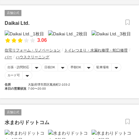
店舗公式
Daikai Ltd.
3.06
住宅リフォーム・リノベーション
トイレつまり・水漏れ修理・蛇口修理
バー
ハウスクリーニング
出張・訪問対応
日祝OK
早朝OK
駐車場有
カード可
住所
大阪府堺市西区鳳南町2-103-2
本日の営業状況
7:00〜20:00
店舗公式
水まわりドットコム