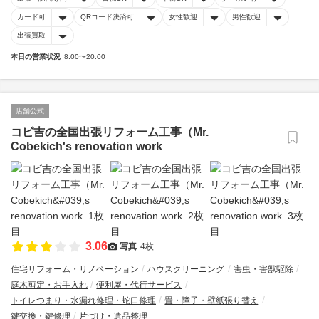
カード可
QRコード決済可
女性歓迎
男性歓迎
出張買取
本日の営業状況
8:00〜20:00
店舗公式
コビ吉の全国出張リフォーム工事（Mr.
Cobekich's renovation work
3.06
写真
4枚
住宅リフォーム・リノベーション
ハウスクリーニング
害虫・害獣駆除
庭木剪定・お手入れ
便利屋・代行サービス
トイレつまり・水漏れ修理・蛇口修理
畳・障子・壁紙張り替え
鍵交換・鍵修理
片づけ・遺品整理