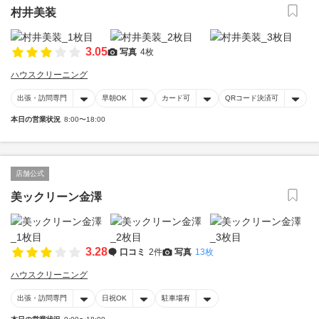
村井美装
3.05
写真
4枚
ハウスクリーニング
出張・訪問専門
早朝OK
カード可
QRコード決済可
本日の営業状況
8:00〜18:00
店舗公式
美ックリーン金澤
3.28
口コミ
2件
写真
13枚
ハウスクリーニング
出張・訪問専門
日祝OK
駐車場有