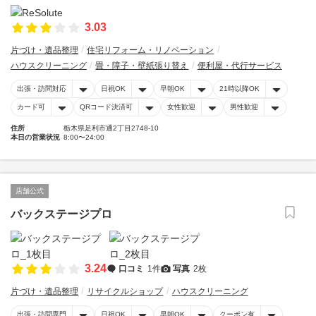
3.03
片づけ・遺品整理
住宅リフォーム・リノベーション
ハウスクリーニング
畳・障子・壁紙張り替え
便利屋・代行サービス
出張・訪問対応
日祝OK
早朝OK
21時以降OK
カード可
QRコード決済可
女性歓迎
男性歓迎
住所
栃木県足利市通2丁目2748-10
本日の営業状況
8:00〜24:00
店舗公式
バックステージプロ
3.24
口コミ
1件
写真
2枚
片づけ・遺品整理
リサイクルショップ
ハウスクリーニング
出張・訪問専門
日祝OK
早朝OK
クーポン有