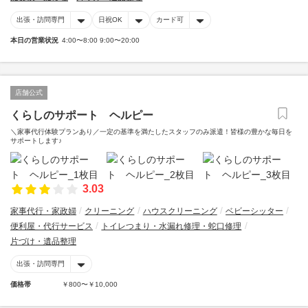
出張・訪問専門
日祝OK
カード可
本日の営業状況
4:00〜8:00 9:00〜20:00
店舗公式
くらしのサポート ヘルピー
＼家事代行体験プランあり／一定の基準を満たしたスタッフのみ派遣！皆様の豊かな毎日を
サポートします♪
3.03
家事代行・家政婦
クリーニング
ハウスクリーニング
ベビーシッター
便利屋・代行サービス
トイレつまり・水漏れ修理・蛇口修理
片づけ・遺品整理
出張・訪問専門
価格帯
￥800〜￥10,000