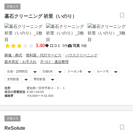
店舗公式
墓石クリーニング 祈里（いのり）
3.40
口コミ
3件
写真
6枚
葬儀・葬式
便利屋・代行サービス
ハウスクリーニング
庭木剪定・お手入れ
片づけ・遺品整理
出張・訪問対応
日祝OK
クーポン有
カード可
女性歓迎
男性歓迎
住所
愛知県一宮市平和３－３－１
本日の営業状況
9:30〜18:00
価格帯
￥8,000〜￥32,000
店舗公式
ReSolute