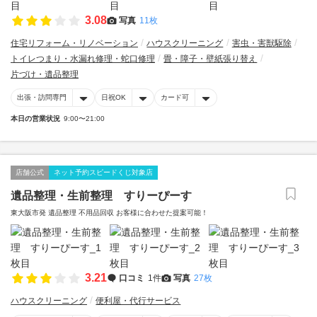
3.08
写真
11枚
住宅リフォーム・リノベーション
ハウスクリーニング
害虫・害獣駆除
トイレつまり・水漏れ修理・蛇口修理
畳・障子・壁紙張り替え
片づけ・遺品整理
出張・訪問専門
日祝OK
カード可
本日の営業状況
9:00〜21:00
店舗公式
ネット予約スピードくじ対象店
遺品整理・生前整理 すりーぴーす
東大阪市発 遺品整理 不用品回収 お客様に合わせた提案可能！
3.21
口コミ
1件
写真
27枚
ハウスクリーニング
便利屋・代行サービス