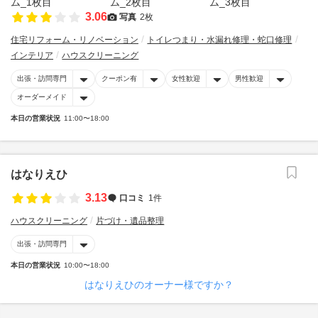
3.06
写真
2枚
住宅リフォーム・リノベーション
トイレつまり・水漏れ修理・蛇口修理
インテリア
ハウスクリーニング
出張・訪問専門
クーポン有
女性歓迎
男性歓迎
オーダーメイド
本日の営業状況
11:00〜18:00
はなりえひ
3.13
口コミ
1件
ハウスクリーニング
片づけ・遺品整理
出張・訪問専門
本日の営業状況
10:00〜18:00
はなりえひのオーナー様ですか？