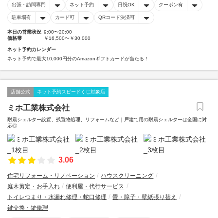
出張・訪問専門
ネット予約
日祝OK
クーポン有
駐車場有
カード可
QRコード決済可
本日の営業状況
9:00〜20:00
価格帯
￥16,500〜￥30,000
ネット予約カレンダー
ネット予約で最大10,000円分のAmazonギフトカードが当たる！
店舗公式
ネット予約スピードくじ対象店
ミホ工業株式会社
耐震シェルター設置、残置物処理、リフォームなど｜戸建て用の耐震シェルターは全国に対
応◎
3.06
住宅リフォーム・リノベーション
ハウスクリーニング
庭木剪定・お手入れ
便利屋・代行サービス
トイレつまり・水漏れ修理・蛇口修理
畳・障子・壁紙張り替え
鍵交換・鍵修理