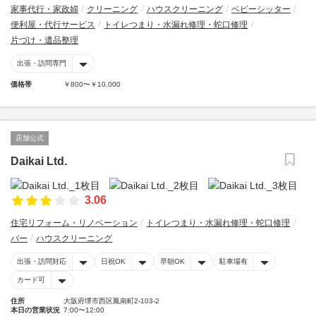
家事代行・家政婦
クリーニング
ハウスクリーニング
ベビーシッター
便利屋・代行サービス
トイレつまり・水漏れ修理・蛇口修理
片づけ・遺品整理
出張・訪問専門
価格帯
￥800〜￥10,000
店舗公式
Daikai Ltd.
3.06
住宅リフォーム・リノベーション
トイレつまり・水漏れ修理・蛇口修理
バー
ハウスクリーニング
出張・訪問対応
日祝OK
早朝OK
駐車場有
カード可
住所
大阪府堺市西区鳳南町2-103-2
本日の営業状況
7:00〜12:00