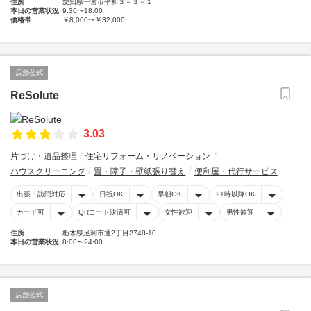
住所
愛知県一宮市平和３－３－１
本日の営業状況
9:30〜18:00
価格帯
￥8,000〜￥32,000
店舗公式
ReSolute
3.03
片づけ・遺品整理
住宅リフォーム・リノベーション
ハウスクリーニング
畳・障子・壁紙張り替え
便利屋・代行サービス
出張・訪問対応
日祝OK
早朝OK
21時以降OK
カード可
QRコード決済可
女性歓迎
男性歓迎
住所
栃木県足利市通2丁目2748-10
本日の営業状況
8:00〜24:00
店舗公式