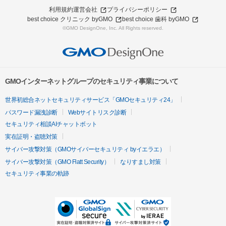
利用規約
運営会社
プライバシーポリシー
best choice クリニック byGMO
best choice 歯科 byGMO
©GMO DesignOne, Inc. All Rights reserved.
GMOインターネットグループのセキュリティ事業について
世界初総合ネットセキュリティサービス「GMOセキュリティ24」
パスワード漏洩診断
Webサイトリスク診断
セキュリティ相談AIチャットボット
実在証明・盗聴対策
サイバー攻撃対策（GMOサイバーセキュリティ byイエラエ）
サイバー攻撃対策（GMO Flatt Security）
なりすまし対策
セキュリティ事業の軌跡