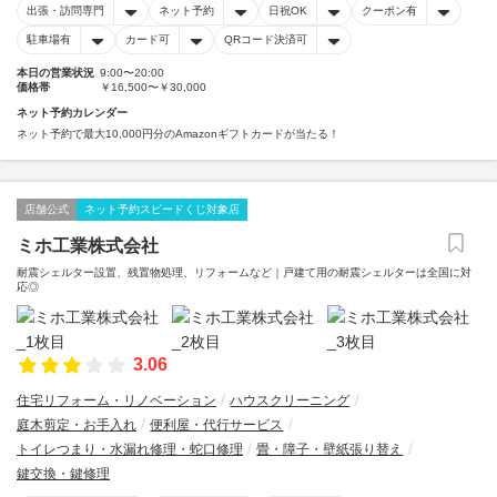
出張・訪問専門
ネット予約
日祝OK
クーポン有
駐車場有
カード可
QRコード決済可
本日の営業状況
9:00〜20:00
価格帯
￥16,500〜￥30,000
ネット予約カレンダー
ネット予約で最大10,000円分のAmazonギフトカードが当たる！
店舗公式
ネット予約スピードくじ対象店
ミホ工業株式会社
耐震シェルター設置、残置物処理、リフォームなど｜戸建て用の耐震シェルターは全国に対
応◎
3.06
住宅リフォーム・リノベーション
ハウスクリーニング
庭木剪定・お手入れ
便利屋・代行サービス
トイレつまり・水漏れ修理・蛇口修理
畳・障子・壁紙張り替え
鍵交換・鍵修理