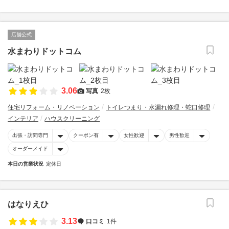
店舗公式
水まわりドットコム
3.06
写真
2枚
住宅リフォーム・リノベーション
トイレつまり・水漏れ修理・蛇口修理
インテリア
ハウスクリーニング
出張・訪問専門
クーポン有
女性歓迎
男性歓迎
オーダーメイド
本日の営業状況
定休日
はなりえひ
3.13
口コミ
1件