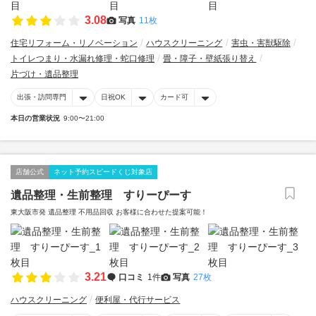
3.08
写真
11枚
住宅リフォーム・リノベーション
ハウスクリーニング
害虫・害獣駆除
トイレつまり・水漏れ修理・蛇口修理
畳・障子・壁紙張り替え
片づけ・遺品整理
出張・訪問専門
日祝OK
カード可
本日の営業状況
9:00〜21:00
店舗公式
ネット予約スピードくじ対象店
遺品整理・生前整理 すりーぴーす
東大阪市発 遺品整理 不用品回収 お客様に合わせた提案可能！
3.21
口コミ
1件
写真
27枚
ハウスクリーニング
便利屋・代行サービス