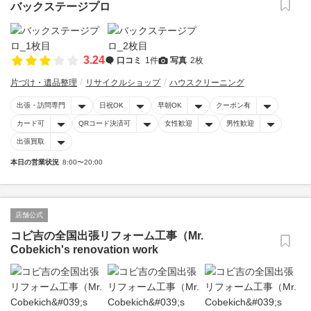
バックステージプロ
3.24
口コミ
1件
写真
2枚
片づけ・遺品整理
リサイクルショップ
ハウスクリーニング
出張・訪問専門
日祝OK
早朝OK
クーポン有
カード可
QRコード決済可
女性歓迎
男性歓迎
出張買取
本日の営業状況
8:00〜20:00
店舗公式
コビ吉の全国出張リフォーム工事（Mr.
Cobekich's renovation work