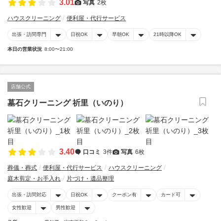
3.01
写真
2枚
ハウスクリーニング
便利屋・代行サービス
出張・訪問専門
日祝OK
早朝OK
21時以降OK
本日の営業状況
8:00〜21:00
店舗公式
墓石クリーニング 祈里（いのり）
3.40
口コミ
3件
写真
6枚
葬儀・葬式
便利屋・代行サービス
ハウスクリーニング
庭木剪定・お手入れ
片づけ・遺品整理
出張・訪問対応
日祝OK
クーポン有
カード可
女性歓迎
男性歓迎