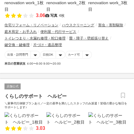
3.06
写真
4枚
住宅リフォーム・リノベーション
ハウスクリーニング
害虫・害獣駆除
庭木剪定・お手入れ
便利屋・代行サービス
トイレつまり・水漏れ修理・蛇口修理
畳・障子・壁紙張り替え
鍵交換・鍵修理
片づけ・遺品整理
出張・訪問専門
日祝OK
カード可
本日の営業状況
4:00〜8:00 9:00〜20:00
店舗公式
くらしのサポート ヘルピー
＼家事代行体験プランあり／一定の基準を満たしたスタッフのみ派遣！皆様の豊かな毎日を
サポートします♪
3.03