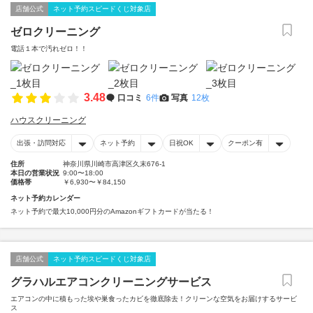
店舗公式
ネット予約スピードくじ対象店
ゼロクリーニング
電話１本で汚れゼロ！！
3.48
口コミ
6件
写真
12枚
ハウスクリーニング
出張・訪問対応
ネット予約
日祝OK
クーポン有
住所
神奈川県川崎市高津区久末676-1
本日の営業状況
9:00〜18:00
価格帯
￥6,930〜￥84,150
ネット予約カレンダー
ネット予約で最大10,000円分のAmazonギフトカードが当たる！
店舗公式
ネット予約スピードくじ対象店
グラハルエアコンクリーニングサービス
エアコンの中に積もった埃や巣食ったカビを徹底除去！クリーンな空気をお届けするサービ
ス