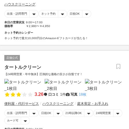
ハウスクリーニング
出張・訪問専門
ネット予約
日祝OK
本日の営業状況
9:00〜17:00
価格帯
￥2,980〜￥4,950
ネット予約カレンダー
ネット予約で最大10,000円分のAmazonギフトカードが当たる！
店舗公式
タートルクリーン
【24時間営業・年中無休】圧倒的な価格の安さが自慢です！
3.26
口コミ
1件
写真
18枚
便利屋・代行サービス
ハウスクリーニング
庭木剪定・お手入れ
出張・訪問専門
日祝OK
21時以降OK
24時間営業
カード可