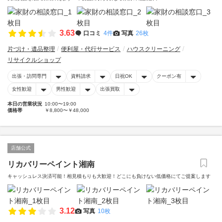
3.63
口コミ
4件
写真
26枚
片づけ・遺品整理
便利屋・代行サービス
ハウスクリーニング
リサイクルショップ
出張・訪問専門
資料請求
日祝OK
クーポン有
女性歓迎
男性歓迎
出張買取
本日の営業状況
10:00〜19:00
価格帯
￥8,800〜￥48,000
店舗公式
リカバリーペイント湘南
キャッシュレス決済可能！相見積もりも大歓迎！どこにも負けない低価格にてご提案します
3.12
写真
10枚