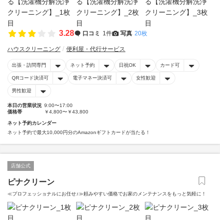
3.28
口コミ
1件
写真
20枚
ハウスクリーニング
便利屋・代行サービス
出張・訪問専門
ネット予約
日祝OK
カード可
QRコード決済可
電子マネー決済可
女性歓迎
男性歓迎
本日の営業状況
9:00〜17:00
価格帯
￥4,800〜￥43,800
ネット予約カレンダー
ネット予約で最大10,000円分のAmazonギフトカードが当たる！
店舗公式
ピナクリーン
≪プロフェッショナルにお任せ♪≫頼みやすい価格でお家のメンテナンスをもっと気軽に！