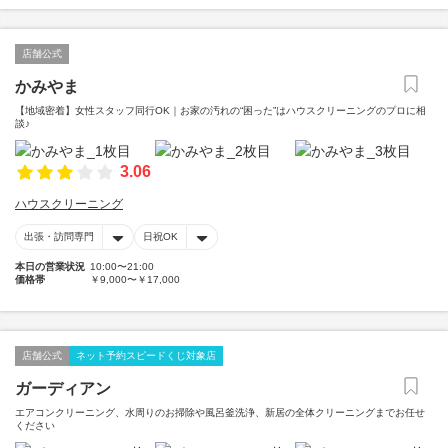
店舗公式
かみやま
【地域密着】女性スタッフ同行OK｜お家の汚れの“困った”はハウスクリーニングのプロに相
談♪
3.06
ハウスクリーニング
出張・訪問専門
日祝OK
本日の営業状況
10:00〜21:00
価格帯
￥9,000〜￥17,000
店舗公式
ネット予約スピードくじ対象店
ガーディアン
エアコンクリーニング、水周りのお掃除や風呂釜洗浄、新居の全体クリーニングまでお任せ
ください