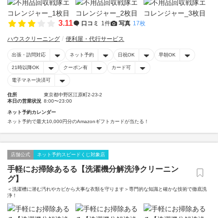
3.11
口コミ
1件
写真
17枚
ハウスクリーニング
便利屋・代行サービス
出張・訪問対応
ネット予約
日祝OK
早朝OK
21時以降OK
クーポン有
カード可
電子マネー決済可
住所
東京都中野区江原町2-23-2
本日の営業状況
8:00〜23:00
ネット予約カレンダー
ネット予約で最大10,000円分のAmazonギフトカードが当たる！
店舗公式
ネット予約スピードくじ対象店
手軽にお掃除あるる【洗濯機分解洗浄クリーニン
グ】
＜洗濯槽に潜む汚れやカビから大事な衣類を守ります＞専門的な知識と確かな技術で徹底洗
浄！