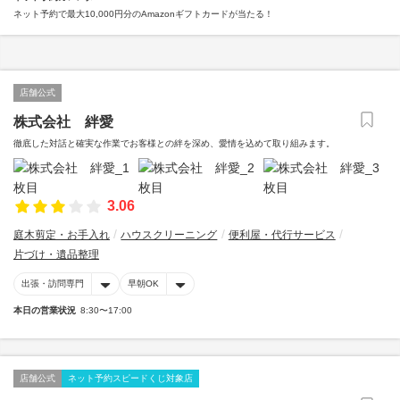
ネット予約で最大10,000円分のAmazonギフトカードが当たる！
店舗公式
株式会社 絆愛
徹底した対話と確実な作業でお客様との絆を深め、愛情を込めて取り組みます。
3.06
庭木剪定・お手入れ
ハウスクリーニング
便利屋・代行サービス
片づけ・遺品整理
出張・訪問専門
早朝OK
本日の営業状況
8:30〜17:00
店舗公式
ネット予約スピードくじ対象店