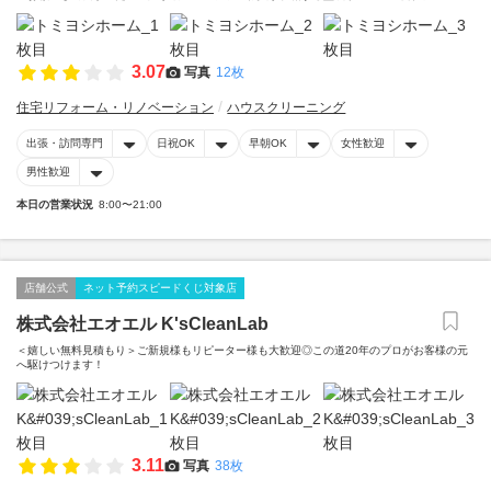
3.07
写真
12枚
住宅リフォーム・リノベーション
ハウスクリーニング
出張・訪問専門
日祝OK
早朝OK
女性歓迎
男性歓迎
本日の営業状況
8:00〜21:00
店舗公式
ネット予約スピードくじ対象店
株式会社エオエル K'sCleanLab
＜嬉しい無料見積もり＞ご新規様もリピーター様も大歓迎◎この道20年のプロがお客様の元
へ駆けつけます！
3.11
写真
38枚