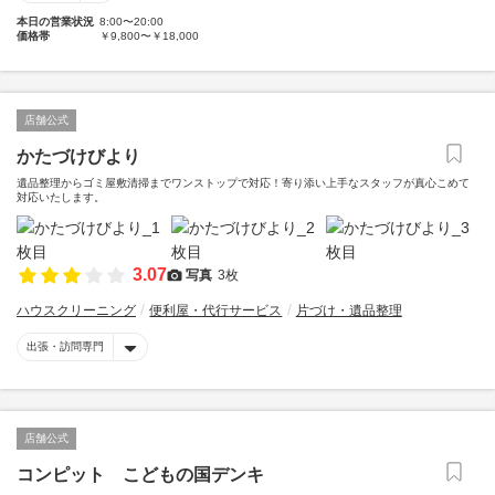
本日の営業状況
8:00〜20:00
価格帯
￥9,800〜￥18,000
店舗公式
かたづけびより
遺品整理からゴミ屋敷清掃までワンストップで対応！寄り添い上手なスタッフが真心こめて
対応いたします。
3.07
写真
3枚
ハウスクリーニング
便利屋・代行サービス
片づけ・遺品整理
出張・訪問専門
店舗公式
コンピット こどもの国デンキ