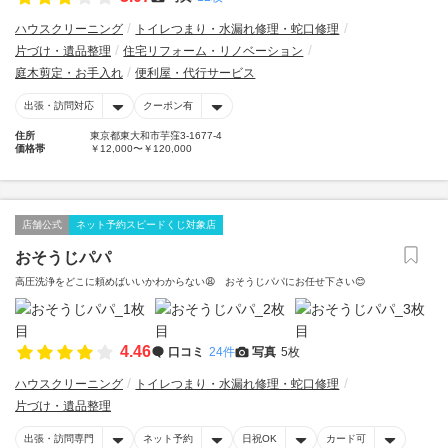
ハウスクリーニング
トイレつまり・水漏れ修理・蛇口修理
片づけ・遺品整理
住宅リフォーム・リノベーション
庭木剪定・お手入れ
便利屋・代行サービス
出張・訪問対応
クーポン有
住所
東京都東大和市芋窪3-1677-4
価格帯
￥12,000〜￥120,000
店舗公式
ネット予約スピードくじ対象店
おそうじパパ
高圧洗浄をどこに頼めばいいかわからない😩 おそうじパパにお任せ下さい😊
4.46
口コミ
24件
写真
5枚
ハウスクリーニング
トイレつまり・水漏れ修理・蛇口修理
片づけ・遺品整理
出張・訪問専門
ネット予約
日祝OK
カード可