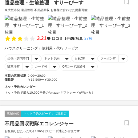
遺品整理・生前整理 すりーぴーす
東大阪市発 遺品整理 不用品回収 お客様に合わせた提案可能！
3.21
口コミ
1件
写真
27枚
ハウスクリーニング
便利屋・代行サービス
出張・訪問専門
ネット予約
日祝OK
クーポン有
駐車場有
カード可
QRコード決済可
本日の営業状況
9:00〜20:00
価格帯
￥16,500〜￥30,000
ネット予約カレンダー
ネット予約で最大10,000円分のAmazonギフトカードが当たる！
店舗公式
ネット予約スピードくじ対象店
不用品回収戦隊エコレンジャー
お見積りはたった3分！365日スピード対応が自慢です