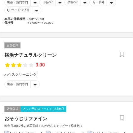
出張・訪問専門
日祝OK
早朝OK
カード可
QRコード決済可
本日の営業状況
8:00〜20:00
価格帯
￥7,000〜￥20,000
店舗公式
横浜ナチュラルクリーン
3.00
ハウスクリーニング
出張・訪問専門
店舗公式
ネット予約スピードくじ対象店
おそうじリファイン
昨年度2650件の施工実績！おかげさまでリピート様多数！