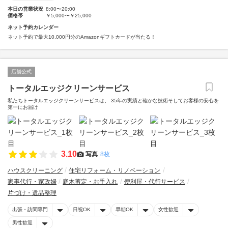
本日の営業状況
8:00〜20:00
価格帯
￥5,000〜￥25,000
ネット予約カレンダー
ネット予約で最大10,000円分のAmazonギフトカードが当たる！
店舗公式
トータルエッジクリーンサービス
私たちトータルエッジクリーンサービスは、 35年の実績と確かな技術そしてお客様の安心を
第一にお届け
3.10
写真
8枚
ハウスクリーニング
住宅リフォーム・リノベーション
家事代行・家政婦
庭木剪定・お手入れ
便利屋・代行サービス
片づけ・遺品整理
出張・訪問専門
日祝OK
早朝OK
女性歓迎
男性歓迎