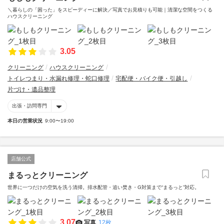
＼暮らしの「困った」をスピーディーに解決／写真でお見積りも可能｜清潔な空間をつくる
ハウスクリーニング
3.05
クリーニング
ハウスクリーニング
トイレつまり・水漏れ修理・蛇口修理
宅配便・バイク便・引越し
片づけ・遺品整理
出張・訪問専門
本日の営業状況
9:00〜19:00
店舗公式
まるっとクリーニング
世界に一つだけの空気を洗う清掃。排水配管・追い焚き・G対策まで“まるっと”対応。
3.07
写真
12枚