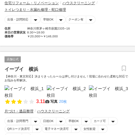
住宅リフォーム・リノベーション
ハウスクリーニング
トイレつまり・水漏れ修理・蛇口修理
出張・訪問対応
早朝OK
クーポン有
住所
神奈川県茅ヶ崎市萩園2335−16
本日の営業状況
8:30〜18:00
価格帯
￥20,000〜￥146,000
店舗公式
イーブイ 横浜
【神奈川・東京対応】決まりきったルールは押し付けません！現場に合わせた柔軟な対応で
お悩みを即解決。
3.11
写真
20枚
片づけ・遺品整理
ハウスクリーニング
出張・訪問専門
日祝OK
早朝OK
カード可
QRコード決済可
電子マネー決済可
女性歓迎