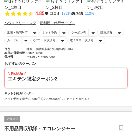
4.85
口コミ
172件
写真
113枚
ハウスクリーニング
便利屋・代行サービス
出張・訪問対応
ネット予約
クーポン有
駐車場有
カード可
QRコード決済可
電子マネー決済可
住所
神奈川県横浜市港北区綱島西6-10-28
本日の営業状況
9:00〜18:00
価格帯
￥6,050〜￥693,000
おすすめのクーポン
PickUp
エキテン限定クーポン2
ネット予約カレンダー
ネット予約で最大10,000円分のAmazonギフトカードが当たる！
店舗公式
不用品回収戦隊・エコレンジャー