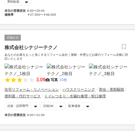
男性歓迎
本日の営業状況
8:00〜20:00
価格帯
￥27,500〜￥66,000
店舗公式
株式会社シナジーテクノ
あなたのお家をもっと強くするリフォーム会社｜屋根・外壁などお家のリフォーム全般に対
応いたします
3.09
写真
10枚
住宅リフォーム・リノベーション
ハウスクリーニング
害虫・害獣駆除
便利屋・代行サービス
トイレつまり・水漏れ修理・蛇口修理
出張・訪問専門
日祝OK
駐車場有
本日の営業状況
9:00〜21:00