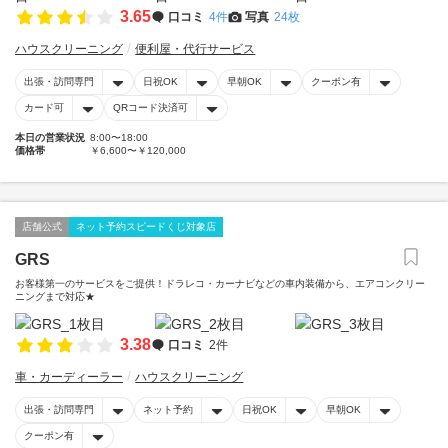
3.65
口コミ
4件
写真
24枚
ハウスクリーニング
便利屋・代行サービス
出張・訪問専門
日祝OK
早朝OK
クーポン有
カード可
QRコード決済可
本日の営業状況
8:00〜18:00
価格帯
￥6,600〜￥120,000
店舗公式
ネット予約スピードくじ対象店
GRS
お客様第一のサービスをご提供！ドラレコ・カーナビなどの車内装備から、エアコンクリー
ニングまで対応★
3.38
口コミ
2件
車・カーディーラー
ハウスクリーニング
出張・訪問専門
ネット予約
日祝OK
早朝OK
クーポン有