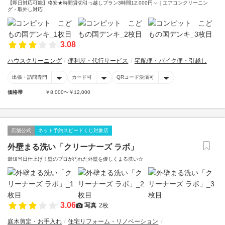
【即日対応可能】格安★時間貸切引っ越しプラン3時間12,000円～｜エアコンクリーニン
グ・取外し対応
3.08
ハウスクリーニング
便利屋・代行サービス
宅配便・バイク便・引越し
出張・訪問専門
カード可
QRコード決済可
価格帯
￥8,000〜￥12,000
店舗公式
ネット予約スピードくじ対象店
外壁まる洗い「クリーナーズ ラボ」
最短当日仕上げ！壁のプロが汚れた外壁を優しくまる洗い☆
3.06
写真
2枚
庭木剪定・お手入れ
住宅リフォーム・リノベーション