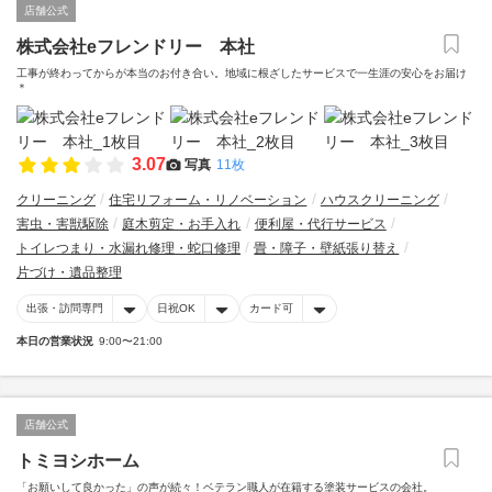
店舗公式
株式会社eフレンドリー 本社
工事が終わってからが本当のお付き合い。地域に根ざしたサービスで一生涯の安心をお届け
＊
3.07
写真
11枚
クリーニング
住宅リフォーム・リノベーション
ハウスクリーニング
害虫・害獣駆除
庭木剪定・お手入れ
便利屋・代行サービス
トイレつまり・水漏れ修理・蛇口修理
畳・障子・壁紙張り替え
片づけ・遺品整理
出張・訪問専門
日祝OK
カード可
本日の営業状況
9:00〜21:00
店舗公式
トミヨシホーム
「お願いして良かった」の声が続々！ベテラン職人が在籍する塗装サービスの会社。