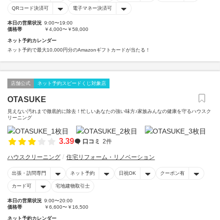
QRコード決済可
電子マネー決済可
本日の営業状況
9:00〜19:00
価格帯
￥4,000〜￥58,000
ネット予約カレンダー
ネット予約で最大10,000円分のAmazonギフトカードが当たる！
店舗公式
ネット予約スピードくじ対象店
OTASUKE
見えない汚れまで徹底的に除去！忙しいあなたの強い味方♪家族みんなの健康を守るハウスク
リーニング
3.39
口コミ
2件
ハウスクリーニング
住宅リフォーム・リノベーション
出張・訪問専門
ネット予約
日祝OK
クーポン有
カード可
宅地建物取引士
本日の営業状況
9:00〜20:00
価格帯
￥6,600〜￥16,500
ネット予約カレンダー