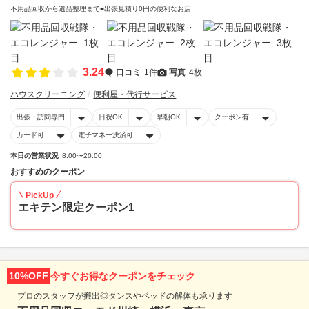
不用品回収から遺品整理まで■出張見積り0円の便利なお店
3.24
口コミ
1件
写真
4枚
ハウスクリーニング
便利屋・代行サービス
出張・訪問専門
日祝OK
早朝OK
クーポン有
カード可
電子マネー決済可
本日の営業状況
8:00〜20:00
おすすめのクーポン
PickUp
エキテン限定クーポン1
10%OFF
今すぐお得なクーポンをチェック
プロのスタッフが搬出◎タンスやベッドの解体も承ります