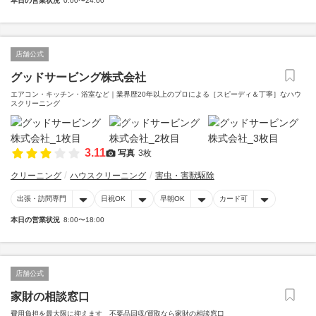
本日の営業状況
0:00〜24:00
店舗公式
グッドサービング株式会社
エアコン・キッチン・浴室など｜業界歴20年以上のプロによる［スピーディ＆丁寧］なハウ
スクリーニング
3.11
写真
3枚
クリーニング
ハウスクリーニング
害虫・害獣駆除
出張・訪問専門
日祝OK
早朝OK
カード可
本日の営業状況
8:00〜18:00
店舗公式
家財の相談窓口
費用負担を最大限に抑えます 不要品回収/買取なら家財の相談窓口