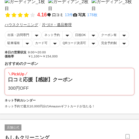
4.16
口コミ
13件
写真
178枚
ハウスクリーニング
片づけ・遺品整理
出張・訪問専門
ネット予約
日祝OK
クーポン有
駐車場有
カード可
QRコード決済可
完全予約制
本日の営業状況
9:00〜20:00
価格帯
￥1,100〜￥154,000
おすすめのクーポン
PickUp
口コミ応援【感謝】クーポン
300円OFF
ネット予約カレンダー
ネット予約で最大10,000円分のAmazonギフトカードが当たる！
店舗公式
もしもクリーニング