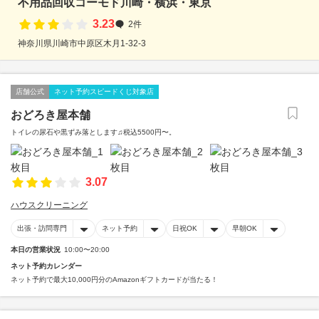
不用品回収コーモド川崎・横浜・東京
3.23
2件
神奈川県川崎市中原区木月1-32-3
店舗公式
ネット予約スピードくじ対象店
おどろき屋本舗
トイレの尿石や黒ずみ落とします♫税込5500円〜。
3.07
ハウスクリーニング
出張・訪問専門
ネット予約
日祝OK
早朝OK
本日の営業状況
10:00〜20:00
ネット予約カレンダー
ネット予約で最大10,000円分のAmazonギフトカードが当たる！