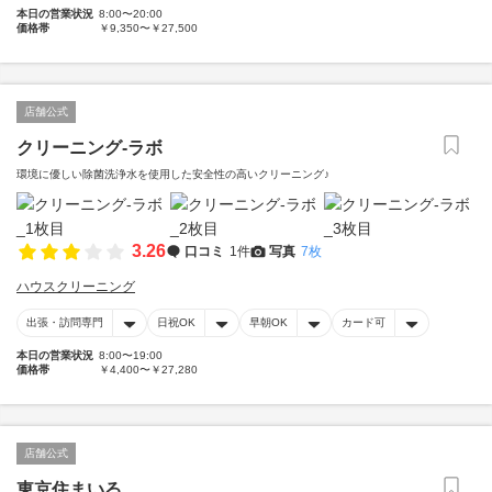
本日の営業状況
8:00〜20:00
価格帯
￥9,350〜￥27,500
店舗公式
クリーニング-ラボ
環境に優しい除菌洗浄水を使用した安全性の高いクリーニング♪
3.26
口コミ
1件
写真
7枚
ハウスクリーニング
出張・訪問専門
日祝OK
早朝OK
カード可
本日の営業状況
8:00〜19:00
価格帯
￥4,400〜￥27,280
店舗公式
東京住まいる