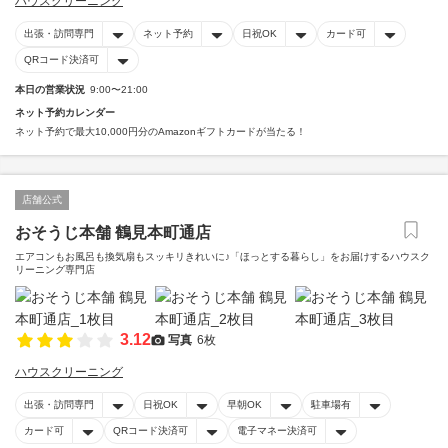
ハウスクリーニング
出張・訪問専門
ネット予約
日祝OK
カード可
QRコード決済可
本日の営業状況
9:00〜21:00
ネット予約カレンダー
ネット予約で最大10,000円分のAmazonギフトカードが当たる！
店舗公式
おそうじ本舗 鶴見本町通店
エアコンもお風呂も換気扇もスッキリきれいに♪「ほっとする暮らし」をお届けするハウスク
リーニング専門店
3.12
写真
6枚
ハウスクリーニング
出張・訪問専門
日祝OK
早朝OK
駐車場有
カード可
QRコード決済可
電子マネー決済可