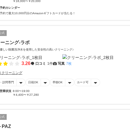
￥18,000〜￥20,000
予約カレンダー
予約で最大10,000円分のAmazonギフトカードが当たる！
公式
ーニング-ラボ
優しい除菌洗浄水を使用した安全性の高いクリーニング♪
3.26
口コミ
1件
写真
7枚
スクリーニング
・訪問専門
日祝OK
早朝OK
カード可
営業状況
8:00〜19:00
￥4,400〜￥27,280
公式
＋PAZ