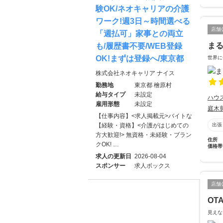
験OK/ネオキャリアの介護
ワーク!週3日～時間選べる
店舗
「週払可」家事との両立
ま
も/履歴書不要/WEB登録
OK!まずは登録へ/東京都
世界に
株式会社ネオキャリア ナイス
勤務地
東京都 檜原村
給与タイプ
未設定
ハウ
雇用形態
未設定
庭木
【仕事内容】<求人掲載元>バイトな
出張
【経験・資格】<介護がはじめての
方大歓迎!> 無資格・未経験・ブラン
住所
クOK! …
価格帯
求人の更新日
2026-08-04
スポンサー
求人ボックス
店舗
OT
見えな