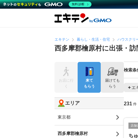
無料診断
エキテン
暮らし・生活・住宅
ハウスクリ
西多摩郡檜原村に出張・訪
検索条
お店に行
来て
届けても
く
もらう
らう
エ
エリア
231
件
東京都
店舗
西多摩郡檜原村
ち