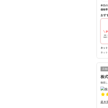
本日の
価格帯
おす
P
ニ
ネット
ネット
店舗
株
徹底し
庭木