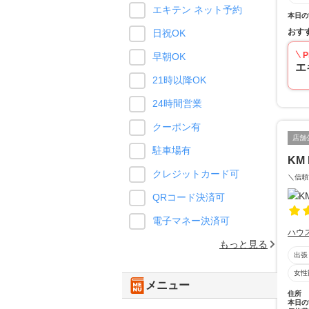
エキテン ネット予約
本日の
おす
日祝OK
P
早朝OK
エ
21時以降OK
24時間営業
クーポン有
店舗
駐車場有
KM
クレジットカード可
＼信頼
QRコード決済可
電子マネー決済可
ハウ
もっと見る
出張
女性
メニュー
住所
本日の