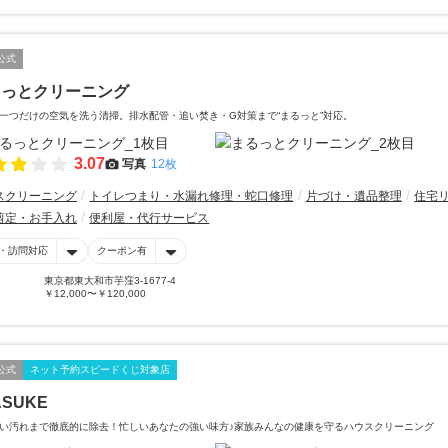
公式
るっとクリーニング
一つだけの空気を洗う清掃。排水配管・追い焚き・G対策まで“まるっと”対応。
3.07
写真
12枚
スクリーニング
トイレつまり・水漏れ修理・蛇口修理
片づけ・遺品整理
住宅
剪定・お手入れ
便利屋・代行サービス
・訪問対応
クーポン有
東京都東大和市芋窪3-1677-4
￥12,000〜￥120,000
公式
ネット予約スピードくじ対象店
ASUKE
い汚れまで徹底的に除去！忙しいあなたの強い味方♪家族みんなの健康を守るハウスクリーニング