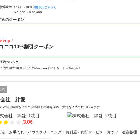
営業状況
14:00〜19:00
予約空きあり
￥6,600〜￥20,000
すめのクーポン
10
ickUp
コニコ10%割引クーポン
予約カレンダー
予約で最大10,000円分のAmazonギフトカードが当たる！
公式
式会社 絆愛
た対話と確実な作業でお客様との絆を深め、愛情を込めて取り組みます。
3.06
剪定・お手入れ
ハウスクリーニング
便利屋・代行サービス
片づけ・遺品整理