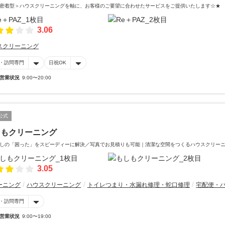
密着型＞ハウスクリーニングを軸に、お客様のご要望に合わせたサービスをご提供いたします☆★
3.06
スクリーニング
・訪問専門
日祝OK
営業状況
9:00〜20:00
公式
しもクリーニング
しの「困った」をスピーディーに解決／写真でお見積りも可能｜清潔な空間をつくるハウスクリー
3.05
ーニング
ハウスクリーニング
トイレつまり・水漏れ修理・蛇口修理
宅配便・
・訪問専門
営業状況
9:00〜19:00