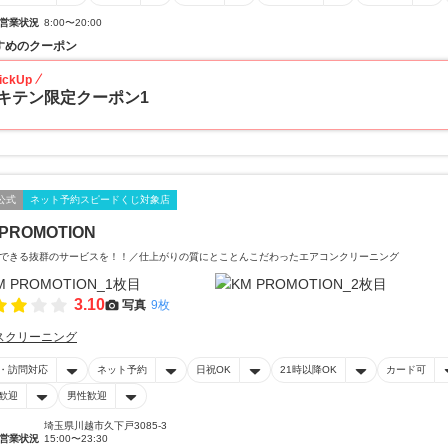
営業状況
8:00〜20:00
すめのクーポン
ickUp
キテン限定クーポン1
公式
ネット予約スピードくじ対象店
 PROMOTION
できる抜群のサービスを！！／仕上がりの質にとことんこだわったエアコンクリーニング
3.10
写真
9枚
スクリーニング
・訪問対応
ネット予約
日祝OK
21時以降OK
カード可
歓迎
男性歓迎
埼玉県川越市久下戸3085-3
営業状況
15:00〜23:30