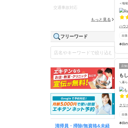
＜地域
交通事故対応
もっと見る
ハウ
出張
フリーワード
本日の
店舗
も
＼暮ら
クリ
出張
本日の
清掃員・掃除/無資格&未経