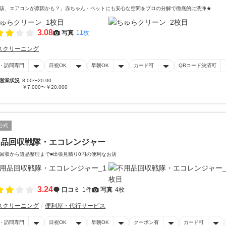
咳、エアコンが原因かも？」赤ちゃん・ペットにも安心な空間をプロの分解で徹底的に洗浄★
3.08
写真
11枚
スクリーニング
・訪問専門
日祝OK
早朝OK
カード可
QRコード決済可
営業状況
8:00〜20:00
￥7,000〜￥20,000
公式
用品回収戦隊・エコレンジャー
回収から遺品整理まで■出張見積り0円の便利なお店
3.24
口コミ
1件
写真
4枚
スクリーニング
便利屋・代行サービス
・訪問専門
日祝OK
早朝OK
クーポン有
カード可