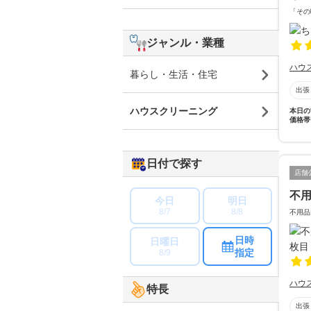
「その
ジャンル・業種
ハウ
暮らし・生活・住宅
出張
ハウスクリーニング
本日の
価格帯
日付で探す
店舗
不
今日
明日
8/7
8/8
不用品
日時
日曜日
指定
8/9
ハウ
特長
出張