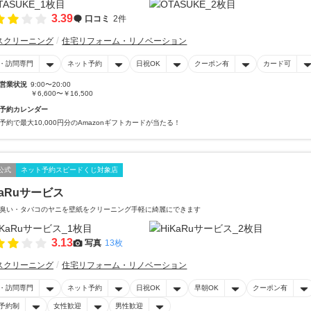
3.39
口コミ
2件
スクリーニング
住宅リフォーム・リノベーション
・訪問専門
ネット予約
日祝OK
クーポン有
カード可
営業状況
9:00〜20:00
￥6,600〜￥16,500
予約カレンダー
予約で最大10,000円分のAmazonギフトカードが当たる！
公式
ネット予約スピードくじ対象店
KaRuサービス
臭い・タバコのヤニを壁紙をクリーニング手軽に綺麗にできます
3.13
写真
13枚
スクリーニング
住宅リフォーム・リノベーション
・訪問専門
ネット予約
日祝OK
早朝OK
クーポン有
予約制
女性歓迎
男性歓迎