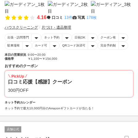
4.16
口コミ
13件
写真
178枚
ハウスクリーニング
片づけ・遺品整理
出張・訪問専門
ネット予約
日祝OK
クーポン有
駐車場有
カード可
QRコード決済可
完全予約制
本日の営業状況
9:00〜20:00
価格帯
￥1,100〜￥154,000
おすすめのクーポン
PickUp
口コミ応援【感謝】クーポン
300円OFF
ネット予約カレンダー
ネット予約で最大10,000円分のAmazonギフトカードが当たる！
店舗公式