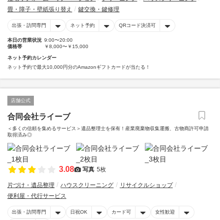
畳・障子・壁紙張り替え
鍵交換・鍵修理
出張・訪問専門
ネット予約
QRコード決済可
本日の営業状況
9:00〜20:00
価格帯
￥8,000〜￥15,000
ネット予約カレンダー
ネット予約で最大10,000円分のAmazonギフトカードが当たる！
店舗公式
合同会社ライーブ
＜多くの信頼を集めるサービス＞遺品整理士を保有！産業廃棄物収集運搬、古物商許可申請
取得済み◎
3.08
写真
5枚
片づけ・遺品整理
ハウスクリーニング
リサイクルショップ
便利屋・代行サービス
出張・訪問専門
日祝OK
カード可
女性歓迎