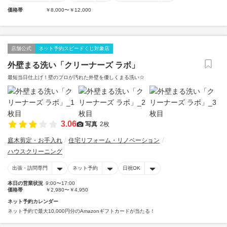
価格帯
￥8,000〜￥12,000
店舗公式
ネット予約スピードくじ対象店
外壁まる洗い「クリーナーズ ラボ」
最短当日仕上げ！壁のプロが汚れた外壁を優しくまる洗い☆
3.06
写真
2枚
庭木剪定・お手入れ
住宅リフォーム・リノベーション
ハウスクリーニング
出張・訪問専門
ネット予約
日祝OK
本日の営業状況
9:00〜17:00
価格帯
￥2,980〜￥4,950
ネット予約カレンダー
ネット予約で最大10,000円分のAmazonギフトカードが当たる！