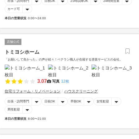
出張・訪問専門
日祝OK
21時以降OK
24時間営業
カード可
本日の営業状況
0:00〜24:00
店舗公式
トミヨシホーム
「お願いして良かった」の声が続々！ベテラン職人が在籍する塗装サービスの会社。
3.07
写真
12枚
住宅リフォーム・リノベーション
ハウスクリーニング
出張・訪問専門
日祝OK
早朝OK
女性歓迎
男性歓迎
本日の営業状況
8:00〜21:00