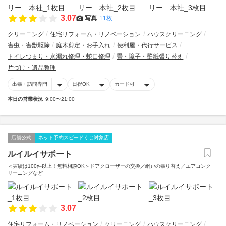
3.07
写真
11枚
クリーニング
住宅リフォーム・リノベーション
ハウスクリーニング
害虫・害獣駆除
庭木剪定・お手入れ
便利屋・代行サービス
トイレつまり・水漏れ修理・蛇口修理
畳・障子・壁紙張り替え
片づけ・遺品整理
出張・訪問専門
日祝OK
カード可
本日の営業状況
9:00〜21:00
店舗公式
ネット予約スピードくじ対象店
ルイルイサポート
＜実績は100件以上！無料相談OK＞ドアクローザーの交換／網戸の張り替え／エアコンク
リーニングなど
3.07
住宅リフォーム・リノベーション
クリーニング
ハウスクリーニング