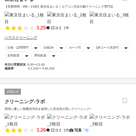
【営業時間：9時～21時】東京住まいる｜エアコン完全分解クリーニング専門店
3.25
口コミ
1件
ハウスクリーニング
出張・訪問専門
日祝OK
カード可
QRコード決済可
女性歓迎
男性歓迎
本日の営業状況
9:00〜21:00
価格帯
￥2,200〜￥30,250
店舗公式
クリーニング-ラボ
環境に優しい除菌洗浄水を使用した安全性の高いクリーニング♪
3.26
口コミ
1件
写真
7枚