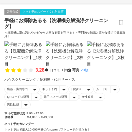
店舗公式
ネット予約スピードくじ対象店
手軽にお掃除あるる【洗濯機分解洗浄クリーニン
グ】
＜洗濯槽に潜む汚れやカビから大事な衣類を守ります＞専門的な知識と確かな技術で徹底洗
浄！
3.28
口コミ
1件
写真
20枚
ハウスクリーニング
便利屋・代行サービス
出張・訪問専門
ネット予約
日祝OK
カード可
QRコード決済可
電子マネー決済可
女性歓迎
男性歓迎
本日の営業状況
9:00〜17:00
価格帯
￥4,800〜￥43,800
ネット予約カレンダー
ネット予約で最大10,000円分のAmazonギフトカードが当たる！