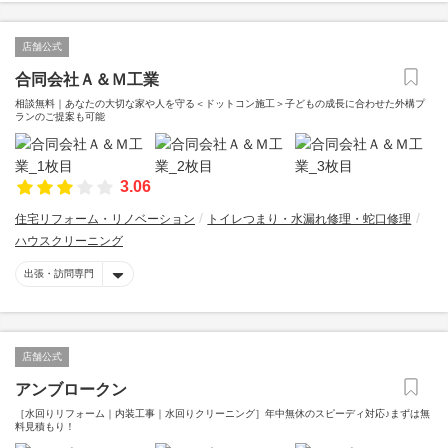
店舗公式
合同会社Ａ＆Ｍ工業
相談無料｜あなたの大切な家や人を守る＜ドットコン施工＞子どもの成長に合わせた外構プ
ランのご提案も可能
3.06
住宅リフォーム・リノベーション
トイレつまり・水漏れ修理・蛇口修理
ハウスクリーニング
出張・訪問専門
店舗公式
アンブロークン
［水回りリフォーム｜内装工事｜水回りクリーニング］年中無休のスピーディ対応♪まずは無
料見積もり！