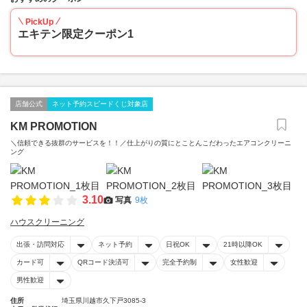
PickUp
エキテン限定クーポン1
店舗公式
ネット予約スピードくじ対象店
KM PROMOTION
＼信頼できる抜群のサービスを！！／仕上がりの質にとことんこだわったエアコンクリーニ
ング
3.10
写真
9枚
ハウスクリーニング
出張・訪問対応
ネット予約
日祝OK
21時以降OK
カード可
QRコード決済可
完全予約制
女性歓迎
男性歓迎
住所
埼玉県川越市久下戸3085-3