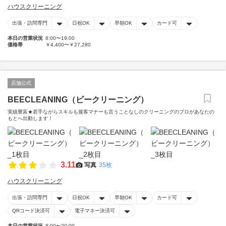
ハウスクリーニング
出張・訪問専門
日祝OK
早朝OK
カード可
本日の営業状況
8:00〜19:00
価格帯
￥4,400〜￥27,280
店舗公式
BEECLEANING（ビークリーニング）
実績豊富★若手ながらスキルも接客マナーも言うことなしのクリーニングのプロがあなたの
もとへ出動します！
3.11
写真
35枚
ハウスクリーニング
出張・訪問専門
日祝OK
早朝OK
カード可
QRコード決済可
電子マネー決済可
本日の営業状況
8:00〜20:00