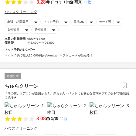
3.28
口コミ
1件
写真
12枚
ハウスクリーニング
出張・訪問専門
ネット予約
日祝OK
カード可
女性歓迎
男性歓迎
本日の営業状況
9:00〜18:00
価格帯
￥4,400〜￥96,800
ネット予約カレンダー
ネット予約で最大10,000円分のAmazonギフトカードが当たる！
店舗公式
ちゅらクリーン
「その咳、エアコンが原因かも？」赤ちゃん・ペットにも安心な空間をプロの分解で徹底的
に洗浄★
3.08
写真
11枚
ハウスクリーニング