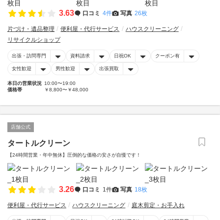
3.63
口コミ
4件
写真
26枚
片づけ・遺品整理
便利屋・代行サービス
ハウスクリーニング
リサイクルショップ
出張・訪問専門
資料請求
日祝OK
クーポン有
女性歓迎
男性歓迎
出張買取
本日の営業状況
10:00〜19:00
価格帯
￥8,800〜￥48,000
店舗公式
タートルクリーン
【24時間営業・年中無休】圧倒的な価格の安さが自慢です！
3.26
口コミ
1件
写真
18枚
便利屋・代行サービス
ハウスクリーニング
庭木剪定・お手入れ