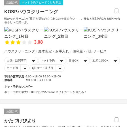
店舗公式
ネット予約スピードくじ対象店
KOSPハウスクリーニング
確かなクリーニング技術と福祉の心であなたを支えたい――。安心と笑顔が溢れる健やかな
暮らしへの第一歩。
3.08
ハウスクリーニング
庭木剪定・お手入れ
便利屋・代行サービス
出張・訪問専門
ネット予約
日祝OK
21時以降OK
カード可
QRコード決済可
本日の営業状況
9:00〜18:00 19:00〜29:00
価格帯
￥3,000〜￥11,000
ネット予約カレンダー
ネット予約で最大10,000円分のAmazonギフトカードが当たる！
店舗公式
かたづけびより