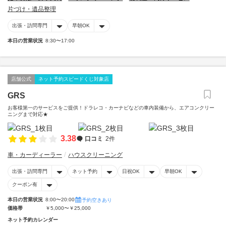
片づけ・遺品整理
出張・訪問専門
早朝OK
本日の営業状況
8:30〜17:00
店舗公式
ネット予約スピードくじ対象店
GRS
お客様第一のサービスをご提供！ドラレコ・カーナビなどの車内装備から、エアコンクリー
ニングまで対応★
3.38
口コミ
2件
車・カーディーラー
ハウスクリーニング
出張・訪問専門
ネット予約
日祝OK
早朝OK
クーポン有
本日の営業状況
8:00〜20:00
予約空きあり
価格帯
￥5,000〜￥25,000
ネット予約カレンダー