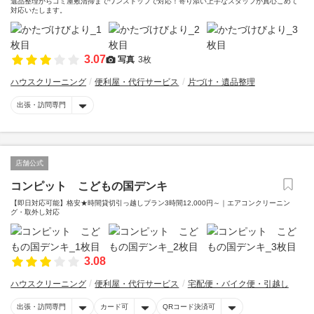
遺品整理からゴミ屋敷清掃までワンストップで対応！寄り添い上手なスタッフが真心こめて
対応いたします。
3.07
写真
3枚
ハウスクリーニング
便利屋・代行サービス
片づけ・遺品整理
出張・訪問専門
店舗公式
コンピット こどもの国デンキ
【即日対応可能】格安★時間貸切引っ越しプラン3時間12,000円～｜エアコンクリーニン
グ・取外し対応
3.08
ハウスクリーニング
便利屋・代行サービス
宅配便・バイク便・引越し
出張・訪問専門
カード可
QRコード決済可