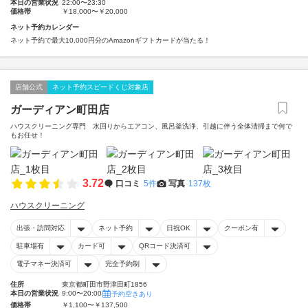
本日の営業状況
22:00〜23:30
価格帯
￥18,000〜￥20,000
ネット予約カレンダー
ネット予約で最大10,000円分のAmazonギフトカードが当たる！
店舗公式
ネット予約スピードくじ対象店
ガーディアン町田店
ハウスクリーニング専門 水回りからエアコン、風呂釜洗浄、引越に伴う全体清掃まで何で
もお任せ！
3.72
口コミ
5件
写真
137枚
ハウスクリーニング
出張・訪問対応
ネット予約
日祝OK
クーポン有
駐車場有
カード可
QRコード決済可
電子マネー決済可
完全予約制
住所
東京都町田市野津田町1856
本日の営業状況
9:00〜20:00
予約空きあり
価格帯
￥1,100〜￥137,500