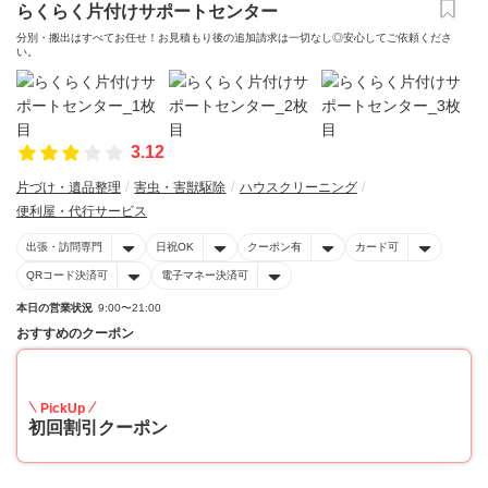
らくらく片付けサポートセンター
分別・搬出はすべてお任せ！お見積もり後の追加請求は一切なし◎安心してご依頼くださ
い。
3.12
片づけ・遺品整理
害虫・害獣駆除
ハウスクリーニング
便利屋・代行サービス
出張・訪問専門
日祝OK
クーポン有
カード可
QRコード決済可
電子マネー決済可
本日の営業状況
9:00〜21:00
おすすめのクーポン
10
PickUp
初回割引クーポン