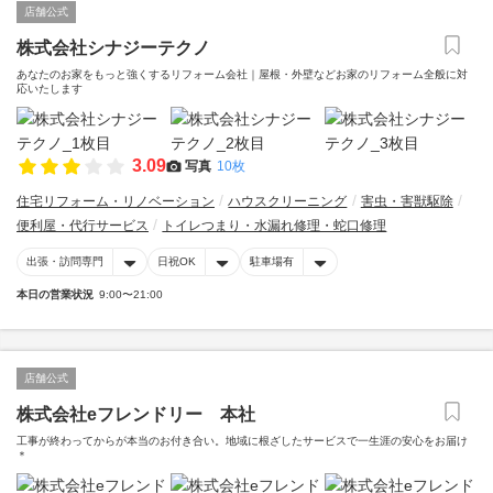
店舗公式
株式会社シナジーテクノ
あなたのお家をもっと強くするリフォーム会社｜屋根・外壁などお家のリフォーム全般に対
応いたします
3.09
写真
10枚
住宅リフォーム・リノベーション
ハウスクリーニング
害虫・害獣駆除
便利屋・代行サービス
トイレつまり・水漏れ修理・蛇口修理
出張・訪問専門
日祝OK
駐車場有
本日の営業状況
9:00〜21:00
店舗公式
株式会社eフレンドリー 本社
工事が終わってからが本当のお付き合い。地域に根ざしたサービスで一生涯の安心をお届け
＊