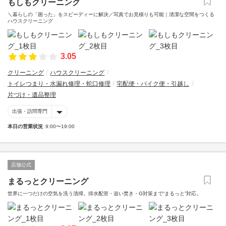
もしもクリーニング
＼暮らしの「困った」をスピーディーに解決／写真でお見積りも可能｜清潔な空間をつくる
ハウスクリーニング
3.05
クリーニング
ハウスクリーニング
トイレつまり・水漏れ修理・蛇口修理
宅配便・バイク便・引越し
片づけ・遺品整理
出張・訪問専門
本日の営業状況
9:00〜19:00
店舗公式
まるっとクリーニング
世界に一つだけの空気を洗う清掃。排水配管・追い焚き・G対策まで“まるっと”対応。