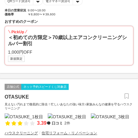
QRコード決済可
電子マネー決済可
本日の営業状況
9:00〜18:00
価格帯
￥8,800〜￥39,600
おすすめのクーポン
PickUp
＜初めての方限定＞70歳以上エアコンクリーニングシ
ルバー割引
1,000円OFF
新規限定
店舗公式
ネット予約スピードくじ対象店
OTASUKE
見えない汚れまで徹底的に除去！忙しいあなたの強い味方♪家族みんなの健康を守るハウスク
リーニング
3.39
口コミ
2件
ハウスクリーニング
住宅リフォーム・リノベーション