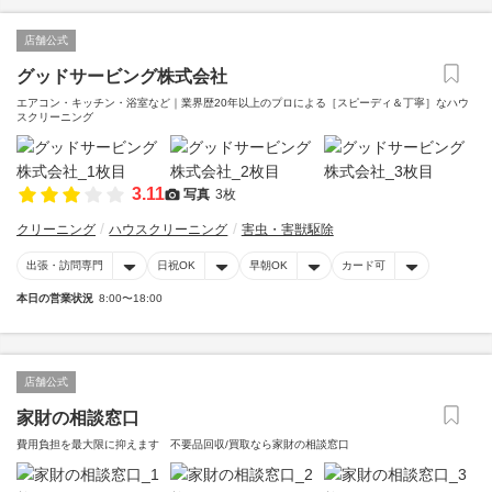
店舗公式
グッドサービング株式会社
エアコン・キッチン・浴室など｜業界歴20年以上のプロによる［スピーディ＆丁寧］なハウ
スクリーニング
3.11
写真
3枚
クリーニング
ハウスクリーニング
害虫・害獣駆除
出張・訪問専門
日祝OK
早朝OK
カード可
本日の営業状況
8:00〜18:00
店舗公式
家財の相談窓口
費用負担を最大限に抑えます 不要品回収/買取なら家財の相談窓口