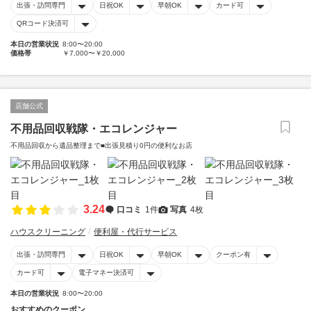
出張・訪問専門
日祝OK
早朝OK
カード可
QRコード決済可
本日の営業状況
8:00〜20:00
価格帯
￥7,000〜￥20,000
店舗公式
不用品回収戦隊・エコレンジャー
不用品回収から遺品整理まで■出張見積り0円の便利なお店
3.24
口コミ
1件
写真
4枚
ハウスクリーニング
便利屋・代行サービス
出張・訪問専門
日祝OK
早朝OK
クーポン有
カード可
電子マネー決済可
本日の営業状況
8:00〜20:00
おすすめのクーポン