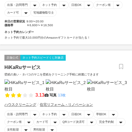
出張・訪問専門
ネット予約
日祝OK
クーポン有
カード可
宅地建物取引士
本日の営業状況
9:00〜20:00
価格帯
￥6,600〜￥16,500
ネット予約カレンダー
ネット予約で最大10,000円分のAmazonギフトカードが当たる！
店舗公式
ネット予約スピードくじ対象店
HiKaRuサービス
壁紙の臭い・タバコのヤニを壁紙をクリーニング手軽に綺麗にできます
3.13
写真
13枚
ハウスクリーニング
住宅リフォーム・リノベーション
出張・訪問専門
ネット予約
日祝OK
早朝OK
クーポン有
カード可
QRコード決済可
完全予約制
女性歓迎
男性歓迎