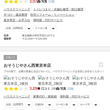
3.07
写真
12枚
ハウスクリーニング
トイレつまり・水漏れ修理・蛇口修理
片づけ・遺品整理
住宅リフォーム・リノベーション
庭木剪定・お手入れ
便利屋・代行サービス
出張・訪問対応
クーポン有
住所
東京都東大和市芋窪3-1677-4
価格帯
￥12,000〜￥120,000
店舗公式
おそうじやさん西東京本店
プロの技で、お家が見違えるほどキレイに。ハウスクリーニングは当店にお任せください！
3.29
口コミ
1件
写真
10枚
ハウスクリーニング
家事代行・家政婦
便利屋・代行サービス
出張・訪問専門
日祝OK
クーポン有
カード可