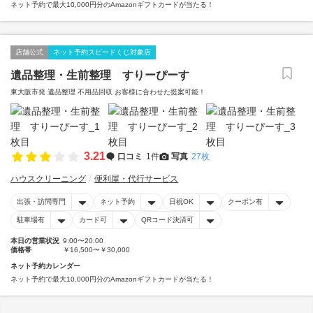
ネット予約で最大10,000円分のAmazonギフトカードが当たる！
店舗公式
ネット予約スピードくじ対象店
遺品整理・生前整理 すりーぴーす
東大阪市発 遺品整理 不用品回収 お客様に合わせた提案可能！
3.21
口コミ
1件
写真
27枚
ハウスクリーニング
便利屋・代行サービス
出張・訪問専門
ネット予約
日祝OK
クーポン有
駐車場有
カード可
QRコード決済可
本日の営業状況
9:00〜20:00
価格帯
￥16,500〜￥30,000
ネット予約カレンダー
ネット予約で最大10,000円分のAmazonギフトカードが当たる！