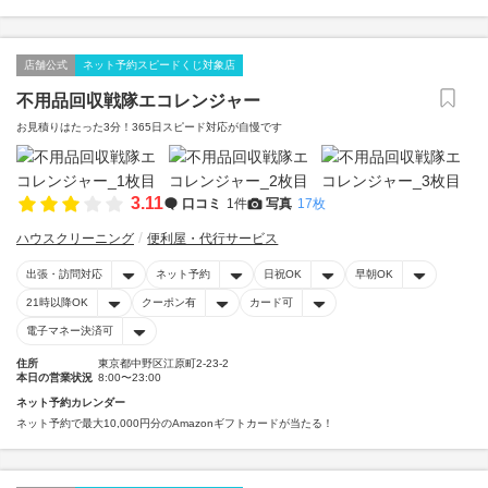
店舗公式
ネット予約スピードくじ対象店
不用品回収戦隊エコレンジャー
お見積りはたった3分！365日スピード対応が自慢です
3.11
口コミ
1件
写真
17枚
ハウスクリーニング
便利屋・代行サービス
出張・訪問対応
ネット予約
日祝OK
早朝OK
21時以降OK
クーポン有
カード可
電子マネー決済可
住所
東京都中野区江原町2-23-2
本日の営業状況
8:00〜23:00
ネット予約カレンダー
ネット予約で最大10,000円分のAmazonギフトカードが当たる！