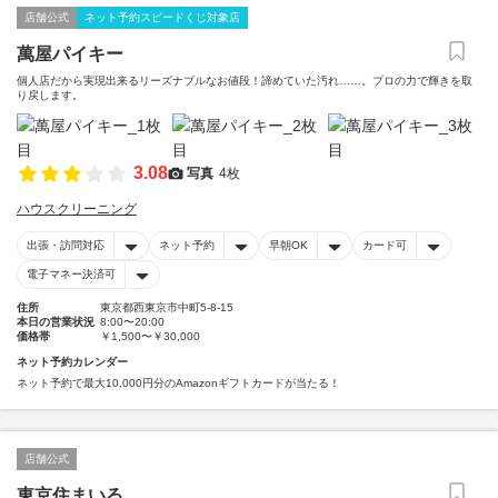
店舗公式
ネット予約スピードくじ対象店
萬屋パイキー
個人店だから実現出来るリーズナブルなお値段！諦めていた汚れ……。プロの力で輝きを取
り戻します。
3.08
写真
4枚
ハウスクリーニング
出張・訪問対応
ネット予約
早朝OK
カード可
電子マネー決済可
住所
東京都西東京市中町5-8-15
本日の営業状況
8:00〜20:00
価格帯
￥1,500〜￥30,000
ネット予約カレンダー
ネット予約で最大10,000円分のAmazonギフトカードが当たる！
店舗公式
東京住まいる