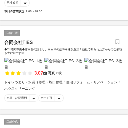
男性歓迎
本日の営業状況
9:00〜18:00
店舗公式
合同会社TIES
◆24時間稼働◆排水管の詰まり、水回りの故障を速攻解決！他社で断られた方からのご依頼
も大歓迎です◎
3.07
写真
6枚
トイレつまり・水漏れ修理・蛇口修理
住宅リフォーム・リノベーション
ハウスクリーニング
出張・訪問専門
カード可
店舗公式