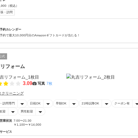
,900
（税込）
出張・訪問
予約カレンダー
予約で最大10,000円分のAmazonギフトカードが当たる！
公式
吉リフォーム
3.09
写真
7枚
スクリーニング
・訪問専門
日祝OK
早朝OK
21時以降OK
クーポン有
歓迎
男性歓迎
営業状況
7:00〜21:30
￥1,100〜￥14,000
サービス