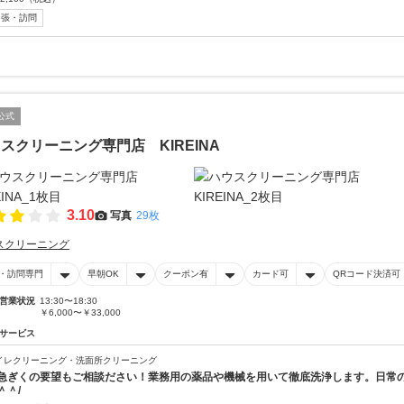
出張・訪問
公式
スクリーニング専門店 KIREINA
3.10
写真
29枚
スクリーニング
・訪問専門
早朝OK
クーポン有
カード可
QRコード決済可
営業状況
13:30〜18:30
￥6,000〜￥33,000
サービス
イレクリーニング・洗面所クリーニング
急ぎくの要望もご相談ださい！業務用の薬品や機械を用いて徹底洗浄します。日常
＾＾/