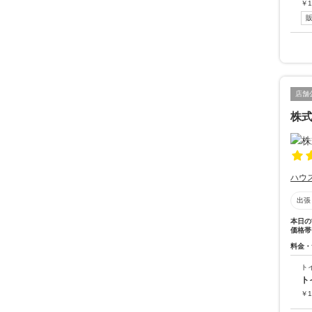
￥
1
店舗
株
ハウ
出張
本日の
価格帯
料金・
ト
ト
￥
1