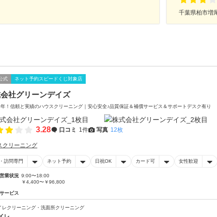
千葉県柏市増尾台
公式
ネット予約スピードくじ対象店
式会社グリーンデイズ
0年！信頼と実績のハウスクリーニング｜安心安全♪品質保証＆補償サービス＆サポートデスク有り
3.28
口コミ
1件
写真
12枚
スクリーニング
・訪問専門
ネット予約
日祝OK
カード可
女性歓迎
営業状況
9:00〜18:00
￥4,400〜￥96,800
サービス
イレクリーニング・洗面所クリーニング
イレ