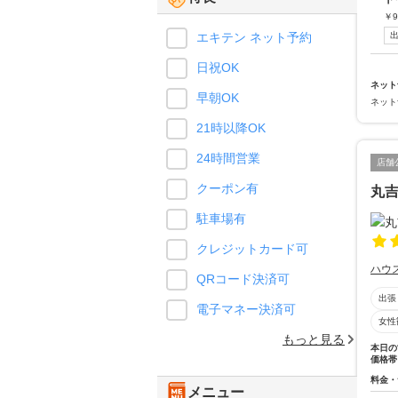
￥
9
エキテン ネット予約
日祝OK
ネット
早朝OK
ネット
21時以降OK
24時間営業
店舗
クーポン有
丸
駐車場有
クレジットカード可
ハウ
QRコード決済可
出張
電子マネー決済可
女性
もっと見る
本日の
価格帯
料金・
メニュー