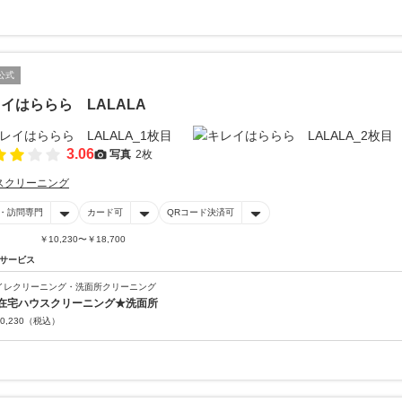
公式
イはららら LALALA
3.06
写真
2枚
スクリーニング
・訪問専門
カード可
QRコード決済可
￥10,230〜￥18,700
サービス
イレクリーニング・洗面所クリーニング
在宅ハウスクリーニング★洗面所
0,230
（税込）