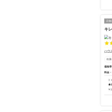
店舗
キレ
ハウ
出張
価格帯
料金・
ト
★
￥
1