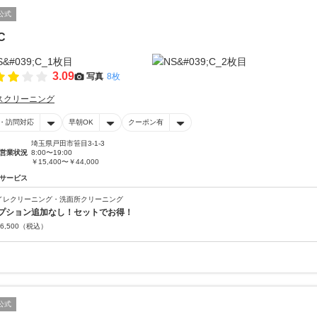
公式
C
3.09
写真
8枚
スクリーニング
・訪問対応
早朝OK
クーポン有
埼玉県戸田市笹目3-1-3
営業状況
8:00〜19:00
￥15,400〜￥44,000
サービス
イレクリーニング・洗面所クリーニング
プション追加なし！セットでお得！
6,500
（税込）
公式