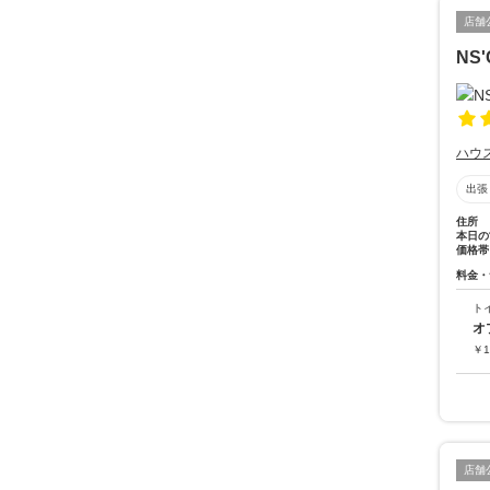
店舗
NS'
ハウ
出張
住所
本日の
価格帯
料金・
ト
オ
￥
1
店舗