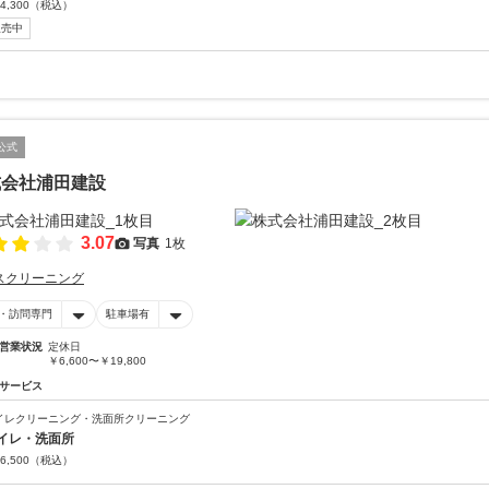
4,300
（税込）
販売中
公式
式会社浦田建設
3.07
写真
1枚
スクリーニング
・訪問専門
駐車場有
営業状況
定休日
￥6,600〜￥19,800
サービス
イレクリーニング・洗面所クリーニング
イレ・洗面所
6,500
（税込）