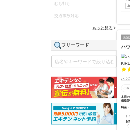
むち打ち
交通事故対応
もっと見る
店舗
フリーワード
ハウ
ハウ
出張
本日の
価格帯
料金・
ト
お
（