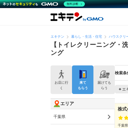
無料診断
エキテン
暮らし・生活・住宅
ハウスクリ
【トイレクリーニング・洗
ング
検索条
お店に行
来て
届けても
く
もらう
らう
エ
エリア
株式
千葉県
千葉県