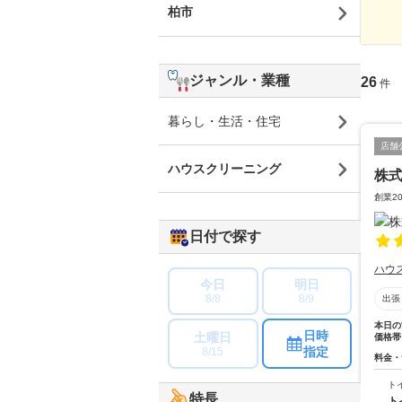
柏市
ジャンル・業種
26
件
暮らし・生活・住宅
店舗
ハウスクリーニング
株
創業2
日付で探す
ハウ
今日
明日
8/8
8/9
出張
本日の
日時
土曜日
価格帯
指定
8/15
料金・
ト
特長
ト