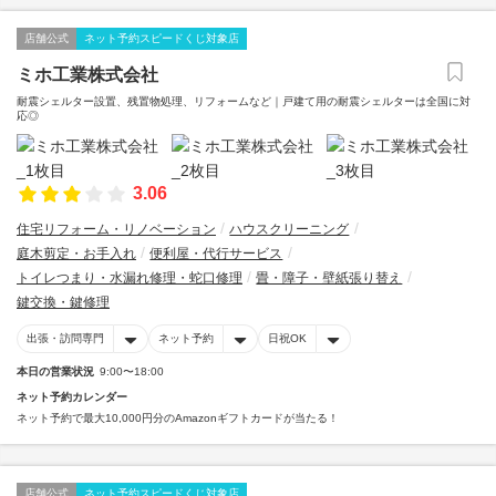
店舗公式
ネット予約スピードくじ対象店
ミホ工業株式会社
耐震シェルター設置、残置物処理、リフォームなど｜戸建て用の耐震シェルターは全国に対
応◎
3.06
住宅リフォーム・リノベーション
ハウスクリーニング
庭木剪定・お手入れ
便利屋・代行サービス
トイレつまり・水漏れ修理・蛇口修理
畳・障子・壁紙張り替え
鍵交換・鍵修理
出張・訪問専門
ネット予約
日祝OK
本日の営業状況
9:00〜18:00
ネット予約カレンダー
ネット予約で最大10,000円分のAmazonギフトカードが当たる！
店舗公式
ネット予約スピードくじ対象店