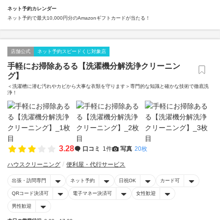
ネット予約カレンダー
ネット予約で最大10,000円分のAmazonギフトカードが当たる！
店舗公式
ネット予約スピードくじ対象店
手軽にお掃除あるる【洗濯機分解洗浄クリーニン
グ】
＜洗濯槽に潜む汚れやカビから大事な衣類を守ります＞専門的な知識と確かな技術で徹底洗
浄！
3.28
口コミ
1件
写真
20枚
ハウスクリーニング
便利屋・代行サービス
出張・訪問専門
ネット予約
日祝OK
カード可
QRコード決済可
電子マネー決済可
女性歓迎
男性歓迎