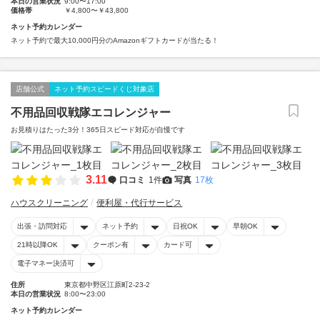
本日の営業状況
9:00〜17:00
価格帯
￥4,800〜￥43,800
ネット予約カレンダー
ネット予約で最大10,000円分のAmazonギフトカードが当たる！
店舗公式
ネット予約スピードくじ対象店
不用品回収戦隊エコレンジャー
お見積りはたった3分！365日スピード対応が自慢です
3.11
口コミ
1件
写真
17枚
ハウスクリーニング
便利屋・代行サービス
出張・訪問対応
ネット予約
日祝OK
早朝OK
21時以降OK
クーポン有
カード可
電子マネー決済可
住所
東京都中野区江原町2-23-2
本日の営業状況
8:00〜23:00
ネット予約カレンダー