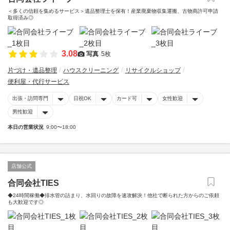
＜多くの信頼を集めるサービス＞遺品整理士を保有！産業廃棄物収集運搬、古物商許可申請
取得済み◎
3.08
写真
5枚
片づけ・遺品整理
ハウスクリーニング
リサイクルショップ
便利屋・代行サービス
出張・訪問専門
日祝OK
カード可
女性歓迎
男性歓迎
本日の営業状況
9:00〜18:00
店舗公式
合同会社TIES
◆24時間稼働◆排水管の詰まり、水回りの故障を速攻解決！他社で断られた方からのご依頼
も大歓迎です◎