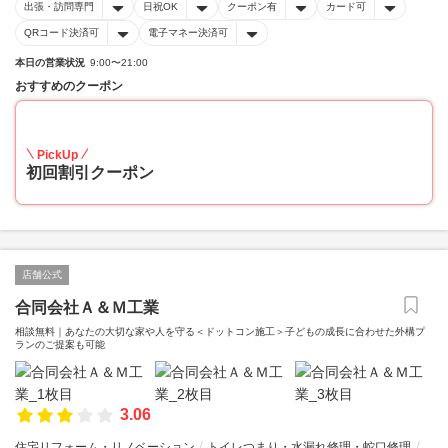
出張・訪問専門
日祝OK
クーポン有
カード可
QRコード決済可
電子マネー決済可
本日の営業状況
9:00〜21:00
おすすめのクーポン
10
PickUp
初回割引クーポン
店舗公式
合同会社Ａ＆Ｍ工業
相談無料｜あなたの大切な家や人を守る＜ドットコン施工＞子どもの成長に合わせた外構プ
ランのご提案も可能
3.06
住宅リフォーム・リノベーション
トイレつまり・水漏れ修理・蛇口修理