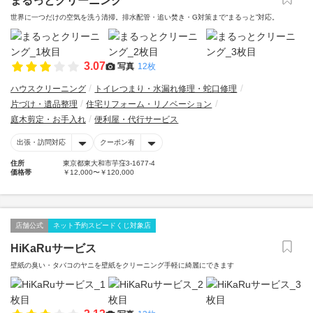
まるっとクリーニング
世界に一つだけの空気を洗う清掃。排水配管・追い焚き・G対策まで“まるっと”対応。
3.07
写真
12枚
ハウスクリーニング
トイレつまり・水漏れ修理・蛇口修理
片づけ・遺品整理
住宅リフォーム・リノベーション
庭木剪定・お手入れ
便利屋・代行サービス
出張・訪問対応
クーポン有
住所
東京都東大和市芋窪3-1677-4
価格帯
￥12,000〜￥120,000
店舗公式
ネット予約スピードくじ対象店
HiKaRuサービス
壁紙の臭い・タバコのヤニを壁紙をクリーニング手軽に綺麗にできます