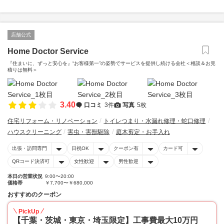
店舗公式
Home Doctor Service
『住まいに、ずっと安心を』“お客様第一”の姿勢でサービスを提供し続ける会社＜相談＆お見
積りは無料＞
3.40
口コミ
3件
写真
5枚
住宅リフォーム・リノベーション
トイレつまり・水漏れ修理・蛇口修理
ハウスクリーニング
害虫・害獣駆除
庭木剪定・お手入れ
出張・訪問専門
日祝OK
クーポン有
カード可
QRコード決済可
女性歓迎
男性歓迎
本日の営業状況
9:00〜20:00
価格帯
￥7,700〜￥680,000
おすすめのクーポン
PickUp
【千葉・茨城・東京・埼玉限定】工事費最大10万円