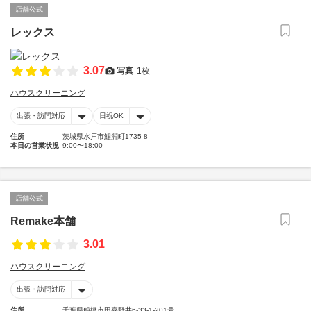
店舗公式
レックス
3.07
写真
1枚
ハウスクリーニング
出張・訪問対応
日祝OK
住所
茨城県水戸市鯉淵町1735-8
本日の営業状況
9:00〜18:00
店舗公式
Remake本舗
3.01
ハウスクリーニング
出張・訪問対応
住所
千葉県船橋市田喜野井6-33-1-201号