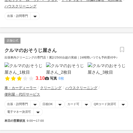
ハウスクリーニング
出張・訪問専門
店舗公式
クルマのおそうじ屋さん
出張車内クリーニングの専門店！累計2500台超の実績｜24時間いつでも予約受付中♪
3.10
写真
8枚
車・カーディーラー
クリーニング
ハウスクリーニング
便利屋・代行サービス
出張・訪問専門
日祝OK
カード可
QRコード決済可
電子マネー決済可
本日の営業状況
9:00〜17:00