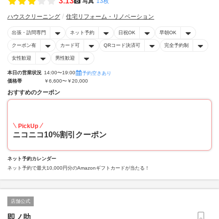
3.13
写真
13枚
ハウスクリーニング
住宅リフォーム・リノベーション
出張・訪問専門
ネット予約
日祝OK
早朝OK
クーポン有
カード可
QRコード決済可
完全予約制
女性歓迎
男性歓迎
本日の営業状況
14:00〜19:00
予約空きあり
価格帯
￥6,600〜￥20,000
おすすめのクーポン
10
PickUp
ニコニコ10%割引クーポン
ネット予約カレンダー
ネット予約で最大10,000円分のAmazonギフトカードが当たる！
店舗公式
即ノ助