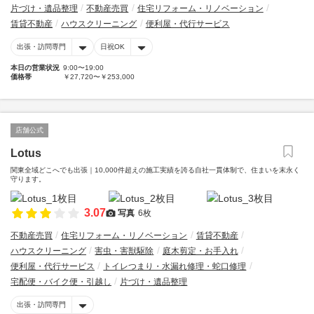
片づけ・遺品整理
不動産売買
住宅リフォーム・リノベーション
賃貸不動産
ハウスクリーニング
便利屋・代行サービス
出張・訪問専門
日祝OK
本日の営業状況
9:00〜19:00
価格帯
￥27,720〜￥253,000
店舗公式
Lotus
関東全域どこへでも出張｜10,000件超えの施工実績を誇る自社一貫体制で、住まいを末永く
守ります。
3.07
写真
6枚
不動産売買
住宅リフォーム・リノベーション
賃貸不動産
ハウスクリーニング
害虫・害獣駆除
庭木剪定・お手入れ
便利屋・代行サービス
トイレつまり・水漏れ修理・蛇口修理
宅配便・バイク便・引越し
片づけ・遺品整理
出張・訪問専門