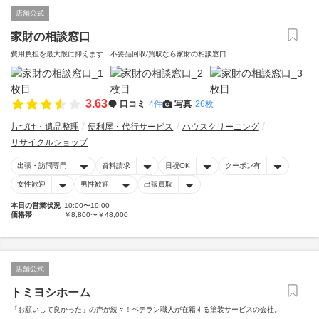
店舗公式
家財の相談窓口
費用負担を最大限に抑えます 不要品回収/買取なら家財の相談窓口
3.63
口コミ
4件
写真
26枚
片づけ・遺品整理
便利屋・代行サービス
ハウスクリーニング
リサイクルショップ
出張・訪問専門
資料請求
日祝OK
クーポン有
女性歓迎
男性歓迎
出張買取
本日の営業状況
10:00〜19:00
価格帯
￥8,800〜￥48,000
店舗公式
トミヨシホーム
「お願いして良かった」の声が続々！ベテラン職人が在籍する塗装サービスの会社。