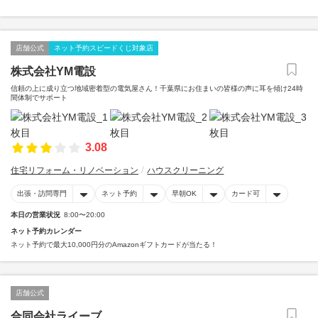
店舗公式
ネット予約スピードくじ対象店
株式会社YM電設
信頼の上に成り立つ地域密着型の電気屋さん！千葉県にお住まいの皆様の声に耳を傾け24時
間体制でサポート
3.08
住宅リフォーム・リノベーション
ハウスクリーニング
出張・訪問専門
ネット予約
早朝OK
カード可
本日の営業状況
8:00〜20:00
ネット予約カレンダー
ネット予約で最大10,000円分のAmazonギフトカードが当たる！
店舗公式
合同会社ライーブ