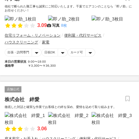
他社で断られた難工事も誠実にご対応いたします。千葉でエアコンのことなら「即ノ助」に
お任せください！
3.09
写真
8枚
住宅リフォーム・リノベーション
便利屋・代行サービス
ハウスクリーニング
家電
出張・訪問専門
日祝OK
カード可
本日の営業状況
9:00〜18:00
価格帯
￥3,300〜￥36,300
店舗公式
株式会社 絆愛
徹底した対話と確実な作業でお客様との絆を深め、愛情を込めて取り組みます。
3.06
庭木剪定・お手入れ
ハウスクリーニング
便利屋・代行サービス