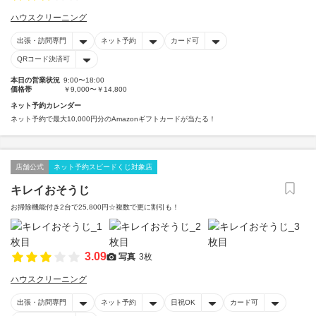
ハウスクリーニング
出張・訪問専門
ネット予約
カード可
QRコード決済可
本日の営業状況
9:00〜18:00
価格帯
￥9,000〜￥14,800
ネット予約カレンダー
ネット予約で最大10,000円分のAmazonギフトカードが当たる！
店舗公式
ネット予約スピードくじ対象店
キレイおそうじ
お掃除機能付き2台で25,800円☆複数で更に割引も！
3.09
写真
3枚
ハウスクリーニング
出張・訪問専門
ネット予約
日祝OK
カード可