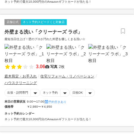
ネット予約で最大10,000円分のAmazonギフトカードが当たる！
店舗公式
ネット予約スピードくじ対象店
外壁まる洗い「クリーナーズ ラボ」
最短当日仕上げ！壁のプロが汚れた外壁を優しくまる洗い☆
3.06
写真
2枚
庭木剪定・お手入れ
住宅リフォーム・リノベーション
ハウスクリーニング
出張・訪問専門
ネット予約
日祝OK
本日の営業状況
9:00〜17:00
予約空きあり
価格帯
￥2,980〜￥4,950
ネット予約カレンダー
ネット予約で最大10,000円分のAmazonギフトカードが当たる！