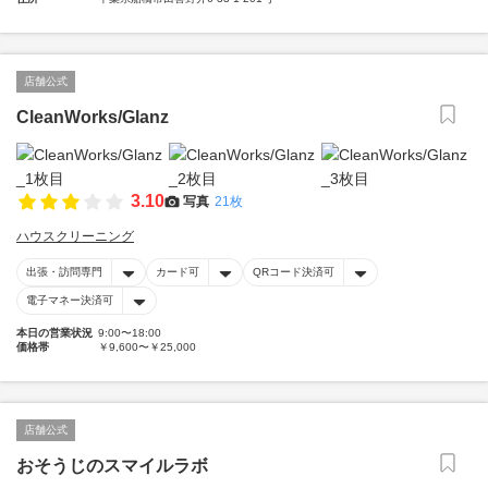
店舗公式
CleanWorks/Glanz
3.10
写真
21枚
ハウスクリーニング
出張・訪問専門
カード可
QRコード決済可
電子マネー決済可
本日の営業状況
9:00〜18:00
価格帯
￥9,600〜￥25,000
店舗公式
おそうじのスマイルラボ