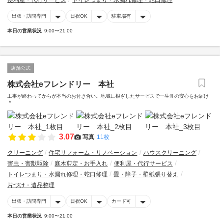
便利屋・代行サービス
トイレつまり・水漏れ修理・蛇口修理
出張・訪問専門
日祝OK
駐車場有
本日の営業状況
9:00〜21:00
店舗公式
株式会社eフレンドリー 本社
工事が終わってからが本当のお付き合い。地域に根ざしたサービスで一生涯の安心をお届け
＊
3.07
写真
11枚
クリーニング
住宅リフォーム・リノベーション
ハウスクリーニング
害虫・害獣駆除
庭木剪定・お手入れ
便利屋・代行サービス
トイレつまり・水漏れ修理・蛇口修理
畳・障子・壁紙張り替え
片づけ・遺品整理
出張・訪問専門
日祝OK
カード可
本日の営業状況
9:00〜21:00