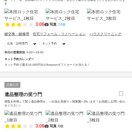
す
3.06
写真
24枚
鍵交換・鍵修理
住宅リフォーム・リノベーション
ハウスクリーニング
出張・訪問専門
ネット予約
本日の営業状況
9:00〜18:00
ネット予約カレンダー
ネット予約で最大10,000円分のAmazonギフトカードが当たる！
店舗公式
遺品整理の笑ウ門
買取を利用して賢く遺品整理を。＜出張お見積り＞関東圏へ伺います！お気軽にお問い合わ
せください♪
3.06
写真
6枚