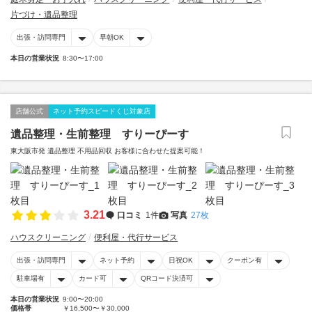
片づけ・遺品整理
出張・訪問専門
早朝OK
本日の営業状況
8:30〜17:00
店舗公式
ネット予約スピードくじ対象店
遺品整理・生前整理 すりーぴーす
東大阪市発 遺品整理 不用品回収 お客様に合わせた提案可能！
3.21
口コミ
1件
写真
27枚
ハウスクリーニング
便利屋・代行サービス
出張・訪問専門
ネット予約
日祝OK
クーポン有
駐車場有
カード可
QRコード決済可
本日の営業状況
9:00〜20:00
価格帯
￥16,500〜￥30,000