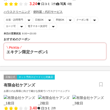
3.24
口コミ
1件
写真
4枚
ハウスクリーニング
便利屋・代行サービス
出張・訪問専門
日祝OK
早朝OK
クーポン有
カード可
電子マネー決済可
本日の営業状況
8:00〜20:00
おすすめのクーポン
PickUp
エキテン限定クーポン1
店舗公式
ネット予約スピードくじ対象店
有限会社ケアンズ
お困りのお客様に向けて確かな技術でハウスクリーニング☆
3.40
口コミ
2件