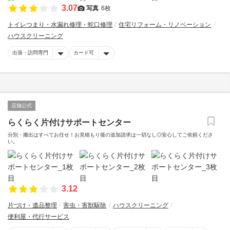
3.07
写真
6枚
トイレつまり・水漏れ修理・蛇口修理
住宅リフォーム・リノベーション
ハウスクリーニング
出張・訪問専門
カード可
店舗公式
らくらく片付けサポートセンター
分別・搬出はすべてお任せ！お見積もり後の追加請求は一切なし◎安心してご依頼くださ
い。
3.12
片づけ・遺品整理
害虫・害獣駆除
ハウスクリーニング
便利屋・代行サービス