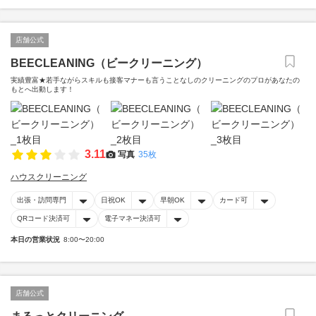
店舗公式
BEECLEANING（ビークリーニング）
実績豊富★若手ながらスキルも接客マナーも言うことなしのクリーニングのプロがあなたの
もとへ出動します！
3.11
写真
35枚
ハウスクリーニング
出張・訪問専門
日祝OK
早朝OK
カード可
QRコード決済可
電子マネー決済可
本日の営業状況
8:00〜20:00
店舗公式