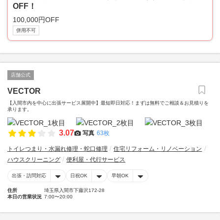
OFF！
100,000円OFF
併用不可
店舗公式
VECTOR
【入間市内を中心に出張サービス展開中】最短即日対応！まずは無料でご相談＆お見積りを
承ります。
3.07
写真
63枚
トイレつまり・水漏れ修理・蛇口修理
住宅リフォーム・リノベーション
ハウスクリーニング
便利屋・代行サービス
出張・訪問対応
日祝OK
早朝OK
住所
埼玉県入間市下藤沢172-28
本日の営業状況
7:00〜20:00