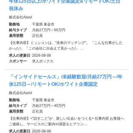
年休125日以上/ホワイト企業認定&リモートOK/土日
祝休み
株式会社Asovi
勤務地
千葉県 東金市
給与タイプ
月給27万円～50万円
雇用形態
正社員
【仕事内容】ミッションは、"未来のマッチング"。 「こんな仕事がした
かった!」 「この会社に出会えて良かった!」 …
求人の更新日
2026-08-06
スポンサー
求人ボックス
「インサイドセールス」/未経験歓迎/月給27万円～/年
休125日～/リモートOK/ホワイト企業認定
株式会社Asovi
勤務地
千葉県 東金市
給与タイプ
月給27万円～40万円
雇用形態
正社員
【仕事内容】<"話すこと"が、新しい出会いをつくる> 仕事内容 お客様へ
ご連絡し、サービスのご案内や課題をヒアリン…
求人の更新日
2026-08-06