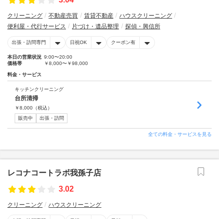
クリーニング
不動産売買
賃貸不動産
ハウスクリーニング
便利屋・代行サービス
片づけ・遺品整理
探偵・興信所
出張・訪問専門
日祝OK
クーポン有
本日の営業状況
9:00〜20:00
価格帯
￥8,000〜￥98,000
料金・サービス
キッチンクリーニング
台所清掃
￥
8,000
（税込）
販売中
出張・訪問
全ての料金・サービスを見る
レコナコートラボ我孫子店
3.02
クリーニング
ハウスクリーニング