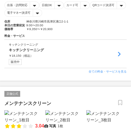
出張・訪問対応
日祝OK
カード可
QRコード決済可
電子マネー決済可
住所
神奈川県川崎市高津区溝口2-1-1
本日の営業状況
9:00〜20:00
価格帯
￥9,350〜￥20,900
料金・サービス
キッチンクリーニング
キッチンクリーニング
￥
18,150
（税込）
販売中
全ての料金・サービスを見る
店舗公式
メンテナンスクリーン
3.04
写真
1枚