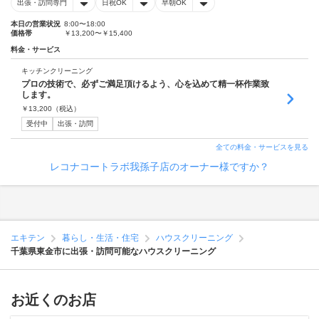
出張・訪問専門
日祝OK
早朝OK
本日の営業状況
8:00〜18:00
価格帯
￥13,200〜￥15,400
料金・サービス
キッチンクリーニング
プロの技術で、必ずご満足頂けるよう、心を込めて精一杯作業致
します。
￥
13,200
（税込）
受付中
出張・訪問
全ての料金・サービスを見る
レコナコートラボ我孫子店のオーナー様ですか？
エキテン
暮らし・生活・住宅
ハウスクリーニング
千葉県東金市に出張・訪問可能なハウスクリーニング
お近くのお店