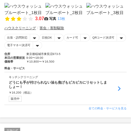
3.07
写真
13枚
ハウスクリーニング
害虫・害獣駆除
出張・訪問対応
日祝OK
カード可
QRコード決済可
電子マネー決済可
住所
東京都稲城市東長沼973-5
本日の営業状況
9:00〜18:00
価格帯
￥10,800〜￥16,500
料金・サービス
キッチンクリーニング
どうにも手が付けられない油も焦げもピカピカにリセットしま
しょー！
￥
16,200
（税込）
販売中
全ての料金・サービスを見る
店舗公式