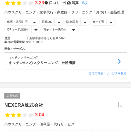
3.23
口コミ
1件
写真
18枚
ハウスクリーニング
家事代行・家政婦
クリーニング
片づけ・遺品整理
出張・訪問対応
日祝OK
駐車場有
カード可
QRコード決済可
電子マネー決済可
住所
千葉県市原市ちはら台東7-9-5
本日の営業状況
9:00〜18:00
料金・サービス
キッチンクリーニング
キッチンのハウスクリーニング、台所清掃
全ての料金・サービスを見る
店舗公式
NEXERA株式会社
3.04
ハウスクリーニング
便利屋・代行サービス