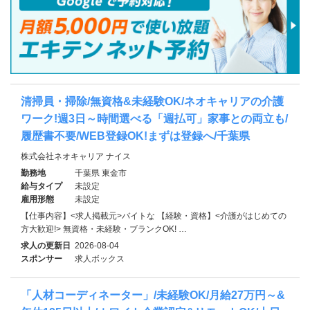
清掃員・掃除/無資格&未経験OK/ネオキャリアの介護
ワーク!週3日～時間選べる「週払可」家事との両立も/
履歴書不要/WEB登録OK!まずは登録へ/千葉県
株式会社ネオキャリア ナイス
勤務地
千葉県 東金市
給与タイプ
未設定
雇用形態
未設定
【仕事内容】<求人掲載元>バイトな 【経験・資格】<介護がはじめての
方大歓迎!> 無資格・未経験・ブランクOK! …
求人の更新日
2026-08-04
スポンサー
求人ボックス
「人材コーディネーター」/未経験OK/月給27万円～&