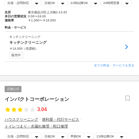
出張・訪問対応
日祝OK
21時以降OK
24時間営業
住所
東京都品川区上大崎2-13-35
本日の営業状況
0:00〜24:00
価格帯
￥1,000〜￥18,000
料金・サービス
キッチンクリーニング
キッチンクリーニング
￥
14,000
（非課税）
販売中
全ての料金・サービスを見る
店舗公式
インパクトコーポレーション
3.04
ハウスクリーニング
便利屋・代行サービス
トイレつまり・水漏れ修理・蛇口修理
出張・訪問対応
日祝OK
早朝OK
21時以降OK