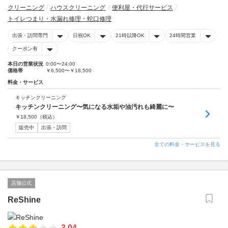
クリーニング
ハウスクリーニング
便利屋・代行サービス
トイレつまり・水漏れ修理・蛇口修理
出張・訪問専門
日祝OK
21時以降OK
24時間営業
クーポン有
本日の営業状況
0:00〜24:00
価格帯
￥6,500〜￥18,500
料金・サービス
キッチンクリーニング
キッチンクリーニング〜気になる水垢や油汚れも綺麗に〜
￥
18,500
（税込）
販売中
出張・訪問
全ての料金・サービスを見る
店舗公式
ReShine
3.04