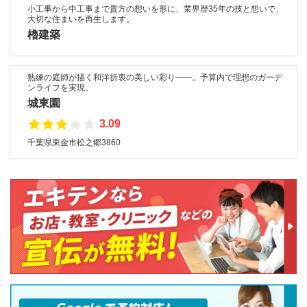
小工事から中工事まで貴方の想いを形に、業界歴35年の技と想いで、
大切な住まいを再生します。
櫓建築
熟練の庭師が描く和洋折衷の美しい彩り――。予算内で理想のガーデ
ンライフを実現。
城東園
3.09
千葉県東金市松之郷3860