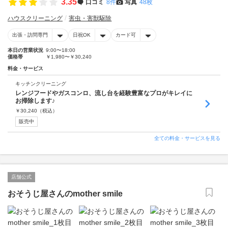
3.35
口コミ
8件
写真
48枚
ハウスクリーニング
害虫・害獣駆除
出張・訪問専門
日祝OK
カード可
本日の営業状況
9:00〜18:00
価格帯
￥1,980〜￥30,240
料金・サービス
キッチンクリーニング
レンジフードやガスコンロ、流し台を経験豊富なプロがキレイに
お掃除します♪
￥
30,240
（税込）
販売中
全ての料金・サービスを見る
店舗公式
おそうじ屋さんのmother smile