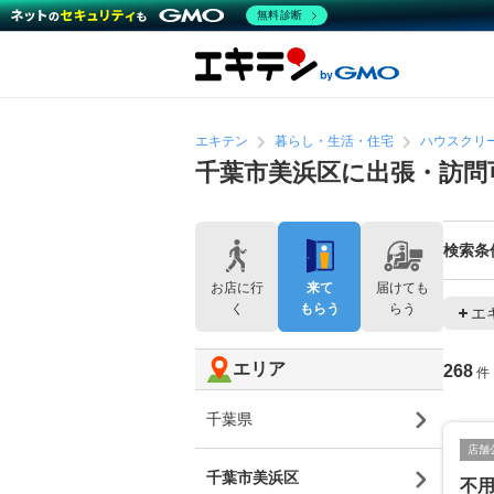
無料診断
エキテン
暮らし・生活・住宅
ハウスクリ
千葉市美浜区に出張・訪問
検索条
お店に行
来て
届けても
く
もらう
らう
エ
エリア
268
件
千葉県
店舗
千葉市美浜区
不