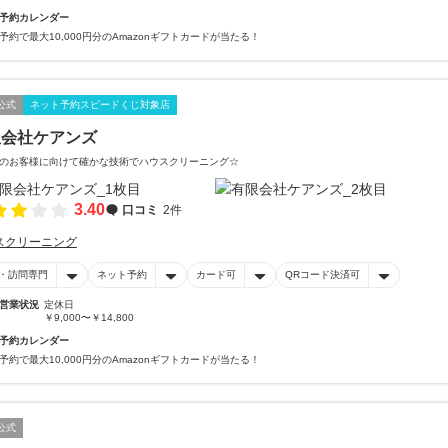
予約カレンダー
予約で最大10,000円分のAmazonギフトカードが当たる！
公式
ネット予約スピードくじ対象店
限会社ケアンズ
のお客様に向けて確かな技術でハウスクリーニング☆
3.40
口コミ
2件
スクリーニング
・訪問専門
ネット予約
カード可
QRコード決済可
営業状況
定休日
￥9,000〜￥14,800
予約カレンダー
予約で最大10,000円分のAmazonギフトカードが当たる！
公式