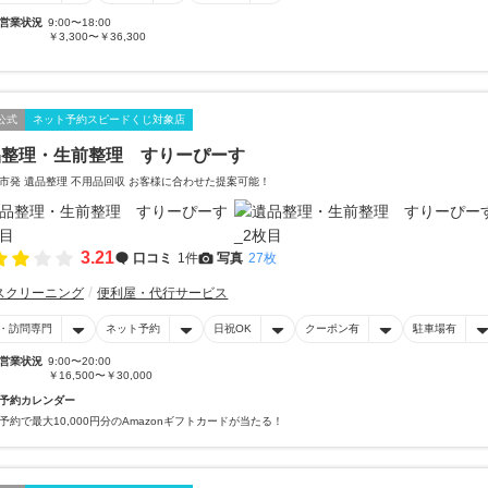
営業状況
9:00〜18:00
￥3,300〜￥36,300
公式
ネット予約スピードくじ対象店
品整理・生前整理 すりーぴーす
市発 遺品整理 不用品回収 お客様に合わせた提案可能！
3.21
口コミ
1件
写真
27枚
スクリーニング
便利屋・代行サービス
・訪問専門
ネット予約
日祝OK
クーポン有
駐車場有
営業状況
9:00〜20:00
￥16,500〜￥30,000
予約カレンダー
予約で最大10,000円分のAmazonギフトカードが当たる！