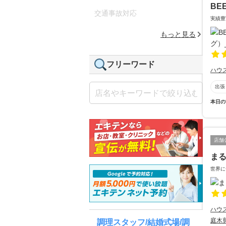
BE
交通事故対応
実績豊
もっと見る
フリーワード
ハウ
出張
本日の
店舗
ま
世界に
ハウ
庭木
調理スタッフ/結婚式場/調