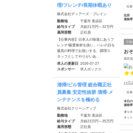
理/フレンチ/長期休暇あり
出張
株式会社ディアーズ・ブレイン
住所
価格帯
勤務地
千葉市 美浜区
給与タイプ
月給21万円～32万円
雇用形態
正社員
【仕事内容】日本人の味覚にあうフ
店舗
レンチ!厳選食材を扱い、ハレの日を
最高の料理でお祝いする、調理ス
お
タッフとしてやりがいあ…
高圧洗
求人の更新日
2026-07-27
スポンサー
求人ボックス
ハウ
清掃/ビル管理 総合職正社
員募集 安定性抜群 清掃·メ
出張
ンテナンスを極める
本日の
価格帯
株式会社クリーンアップ
ネット
勤務地
千葉市 美浜区
ネット
給与タイプ
月給23万円～35万円
雇用形態
正社員