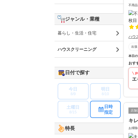
不用品
ジャンル・業種
暮らし・生活・住宅
ハウ
出張
ハウスクリーニング
本日の
おす
日付で探す
P
エ
今日
明日
8/9
8/10
日時
土曜日
店舗
指定
8/15
キ
特長
お掃除