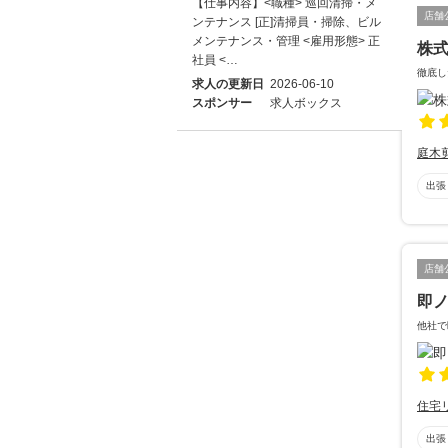
【仕事内容】<職種> 巡回清掃・メ
店舗
ンテナンス [正]清掃員・掃除、ビル
メンテナンス・管理 <雇用形態> 正
株
社員 <…
徹底し
求人の更新日
2026-06-10
スポンサー
求人ボックス
庭木
出張
店舗
即
他社で
住宅
出張