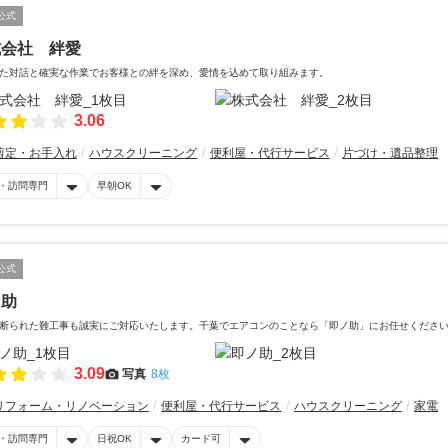
公式
式会社 絆愛
た対話と確実な作業でお客様との絆を深め、愛情を込めて取り組みます。
3.06
剪定・お手入れ
ハウスクリーニング
便利屋・代行サービス
片づけ・遺品整理
・訪問専門
早朝OK
公式
ノ助
断られた難工事も誠実にご対応いたします。千葉でエアコンのことなら「即ノ助」にお任せくださ
3.09
写真
8枚
リフォーム・リノベーション
便利屋・代行サービス
ハウスクリーニング
家電
・訪問専門
日祝OK
カード可