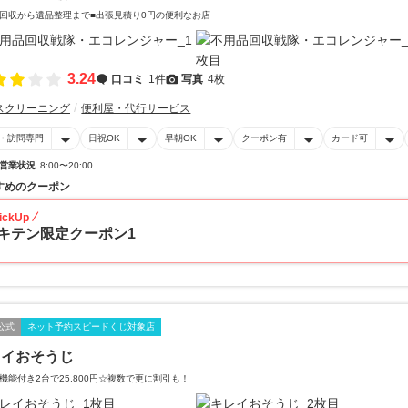
回収から遺品整理まで■出張見積り0円の便利なお店
3.24
口コミ
1件
写真
4枚
スクリーニング
便利屋・代行サービス
・訪問専門
日祝OK
早朝OK
クーポン有
カード可
営業状況
8:00〜20:00
すめのクーポン
ickUp
キテン限定クーポン1
公式
ネット予約スピードくじ対象店
レイおそうじ
機能付き2台で25,800円☆複数で更に割引も！