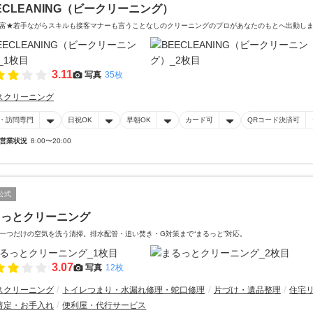
ECLEANING（ビークリーニング）
富★若手ながらスキルも接客マナーも言うことなしのクリーニングのプロがあなたのもとへ出動し
3.11
写真
35枚
スクリーニング
・訪問専門
日祝OK
早朝OK
カード可
QRコード決済可
営業状況
8:00〜20:00
公式
るっとクリーニング
一つだけの空気を洗う清掃。排水配管・追い焚き・G対策まで“まるっと”対応。
3.07
写真
12枚
スクリーニング
トイレつまり・水漏れ修理・蛇口修理
片づけ・遺品整理
住宅
剪定・お手入れ
便利屋・代行サービス