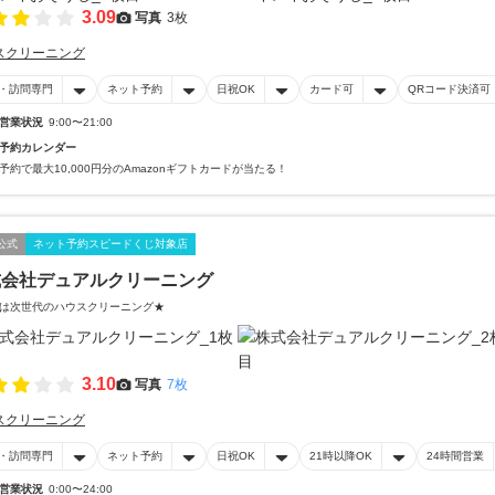
3.09
写真
3枚
スクリーニング
・訪問専門
ネット予約
日祝OK
カード可
QRコード決済可
営業状況
9:00〜21:00
予約カレンダー
予約で最大10,000円分のAmazonギフトカードが当たる！
公式
ネット予約スピードくじ対象店
式会社デュアルクリーニング
は次世代のハウスクリーニング★
3.10
写真
7枚
スクリーニング
・訪問専門
ネット予約
日祝OK
21時以降OK
24時間営業
営業状況
0:00〜24:00