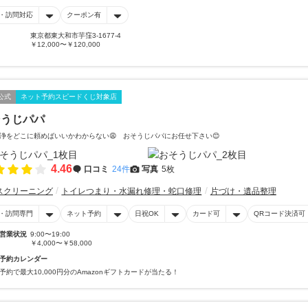
・訪問対応
クーポン有
東京都東大和市芋窪3-1677-4
￥12,000〜￥120,000
公式
ネット予約スピードくじ対象店
そうじパパ
浄をどこに頼めばいいかわからない😩 おそうじパパにお任せ下さい😊
4.46
口コミ
24件
写真
5枚
スクリーニング
トイレつまり・水漏れ修理・蛇口修理
片づけ・遺品整理
・訪問専門
ネット予約
日祝OK
カード可
QRコード決済可
営業状況
9:00〜19:00
￥4,000〜￥58,000
予約カレンダー
予約で最大10,000円分のAmazonギフトカードが当たる！