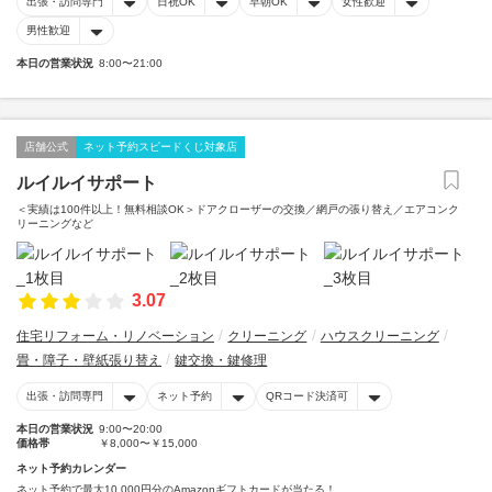
出張・訪問専門
日祝OK
早朝OK
女性歓迎
男性歓迎
本日の営業状況
8:00〜21:00
店舗公式
ネット予約スピードくじ対象店
ルイルイサポート
＜実績は100件以上！無料相談OK＞ドアクローザーの交換／網戸の張り替え／エアコンク
リーニングなど
3.07
住宅リフォーム・リノベーション
クリーニング
ハウスクリーニング
畳・障子・壁紙張り替え
鍵交換・鍵修理
出張・訪問専門
ネット予約
QRコード決済可
本日の営業状況
9:00〜20:00
価格帯
￥8,000〜￥15,000
ネット予約カレンダー
ネット予約で最大10,000円分のAmazonギフトカードが当たる！