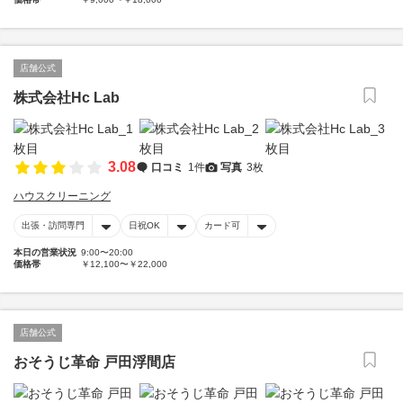
店舗公式
株式会社Hc Lab
3.08
口コミ
1件
写真
3枚
ハウスクリーニング
出張・訪問専門
日祝OK
カード可
本日の営業状況
9:00〜20:00
価格帯
￥12,100〜￥22,000
店舗公式
おそうじ革命 戸田浮間店