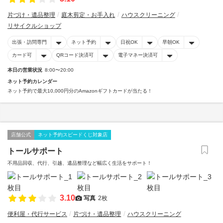
片づけ・遺品整理
庭木剪定・お手入れ
ハウスクリーニング
リサイクルショップ
出張・訪問専門
ネット予約
日祝OK
早朝OK
カード可
QRコード決済可
電子マネー決済可
本日の営業状況
8:00〜20:00
ネット予約カレンダー
ネット予約で最大10,000円分のAmazonギフトカードが当たる！
店舗公式
ネット予約スピードくじ対象店
トールサポート
不用品回収、代行、引越、遺品整理など幅広く生活をサポート！
3.10
写真
2枚
便利屋・代行サービス
片づけ・遺品整理
ハウスクリーニング