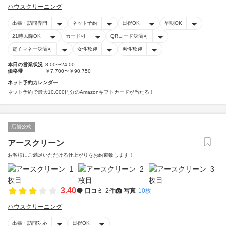
ハウスクリーニング
出張・訪問専門
ネット予約
日祝OK
早朝OK
21時以降OK
カード可
QRコード決済可
電子マネー決済可
女性歓迎
男性歓迎
本日の営業状況
8:00〜24:00
価格帯
￥7,700〜￥90,750
ネット予約カレンダー
ネット予約で最大10,000円分のAmazonギフトカードが当たる！
店舗公式
アースクリーン
お客様にご満足いただける仕上がりをお約束致します！
3.40
口コミ
2件
写真
10枚
ハウスクリーニング
出張・訪問対応
日祝OK