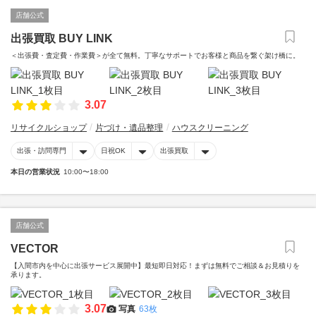
店舗公式
出張買取 BUY LINK
＜出張費・査定費・作業費＞が全て無料。丁寧なサポートでお客様と商品を繋ぐ架け橋に。
3.07
リサイクルショップ
片づけ・遺品整理
ハウスクリーニング
出張・訪問専門
日祝OK
出張買取
本日の営業状況
10:00〜18:00
店舗公式
VECTOR
【入間市内を中心に出張サービス展開中】最短即日対応！まずは無料でご相談＆お見積りを
承ります。
3.07
写真
63枚