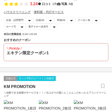
3.24
口コミ
1件
写真
4枚
ハウスクリーニング
便利屋・代行サービス
出張・訪問専門
日祝OK
早朝OK
クーポン有
カード可
電子マネー決済可
本日の営業状況
8:00〜20:00
おすすめのクーポン
PickUp
エキテン限定クーポン1
店舗公式
ネット予約スピードくじ対象店
KM PROMOTION
＼信頼できる抜群のサービスを！！／仕上がりの質にとことんこだわったエアコンクリーニ
ング