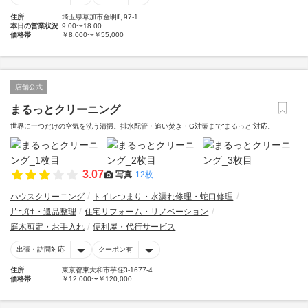
住所
埼玉県草加市金明町97-1
本日の営業状況
9:00〜18:00
価格帯
￥8,000〜￥55,000
店舗公式
まるっとクリーニング
世界に一つだけの空気を洗う清掃。排水配管・追い焚き・G対策まで“まるっと”対応。
3.07
写真
12枚
ハウスクリーニング
トイレつまり・水漏れ修理・蛇口修理
片づけ・遺品整理
住宅リフォーム・リノベーション
庭木剪定・お手入れ
便利屋・代行サービス
出張・訪問対応
クーポン有
住所
東京都東大和市芋窪3-1677-4
価格帯
￥12,000〜￥120,000