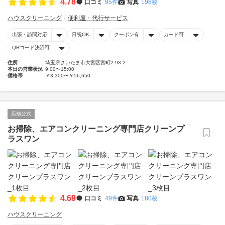
4.78
口コミ
95件
写真
198枚
ハウスクリーニング
便利屋・代行サービス
出張・訪問対応
日祝OK
クーポン有
カード可
QRコード決済可
住所
埼玉県さいたま市大宮区宮町2-93-2
本日の営業状況
9:00〜15:00
価格帯
￥3,300〜￥56,650
店舗公式
お掃除、エアコンクリーニング専門店クリーンプ
ラスワン
4.69
口コミ
49件
写真
180枚
ハウスクリーニング