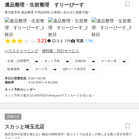
遺品整理・生前整理 すりーぴーす
東大阪市発 遺品整理 不用品回収 お客様に合わせた提案可能！
3.21
口コミ
1件
写真
27枚
ハウスクリーニング
便利屋・代行サービス
出張・訪問専門
ネット予約
日祝OK
クーポン有
駐車場有
カード可
QRコード決済可
本日の営業状況
9:00〜20:00
価格帯
￥16,500〜￥30,000
ネット予約カレンダー
ネット予約で最大10,000円分のAmazonギフトカードが当たる！
店舗公式
スカッと埼玉北店
高圧洗浄や足場を使わない独自の特殊洗浄！低コストでお住まいの美しさを取り戻す外壁ク
リーニング