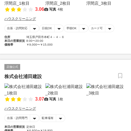
3.06
写真
4枚
ハウスクリーニング
出張・訪問対応
日祝OK
早朝OK
カード可
住所
埼玉県戸田市本町４－４－６
本日の営業状況
8:00〜20:00
価格帯
￥9,000〜￥15,000
店舗公式
株式会社浦田建設
3.07
写真
1枚
ハウスクリーニング
出張・訪問専門
駐車場有
本日の営業状況
定休日
価格帯
￥6,600〜￥19,800