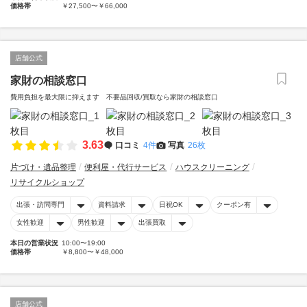
価格帯
￥27,500〜￥66,000
店舗公式
家財の相談窓口
費用負担を最大限に抑えます 不要品回収/買取なら家財の相談窓口
3.63
口コミ
4件
写真
26枚
片づけ・遺品整理
便利屋・代行サービス
ハウスクリーニング
リサイクルショップ
出張・訪問専門
資料請求
日祝OK
クーポン有
女性歓迎
男性歓迎
出張買取
本日の営業状況
10:00〜19:00
価格帯
￥8,800〜￥48,000
店舗公式