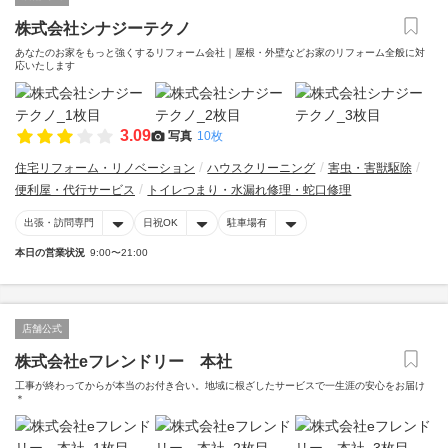
株式会社シナジーテクノ
あなたのお家をもっと強くするリフォーム会社｜屋根・外壁などお家のリフォーム全般に対
応いたします
3.09
写真
10枚
住宅リフォーム・リノベーション
ハウスクリーニング
害虫・害獣駆除
便利屋・代行サービス
トイレつまり・水漏れ修理・蛇口修理
出張・訪問専門
日祝OK
駐車場有
本日の営業状況
9:00〜21:00
店舗公式
株式会社eフレンドリー 本社
工事が終わってからが本当のお付き合い。地域に根ざしたサービスで一生涯の安心をお届け
＊