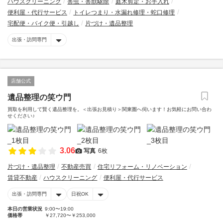
ハウスクリーニング
害虫・害獣駆除
庭木剪定・お手入れ
便利屋・代行サービス
トイレつまり・水漏れ修理・蛇口修理
宅配便・バイク便・引越し
片づけ・遺品整理
出張・訪問専門
店舗公式
遺品整理の笑ウ門
買取を利用して賢く遺品整理を。＜出張お見積り＞関東圏へ伺います！お気軽にお問い合わ
せください♪
3.06
写真
6枚
片づけ・遺品整理
不動産売買
住宅リフォーム・リノベーション
賃貸不動産
ハウスクリーニング
便利屋・代行サービス
出張・訪問専門
日祝OK
本日の営業状況
9:00〜19:00
価格帯
￥27,720〜￥253,000