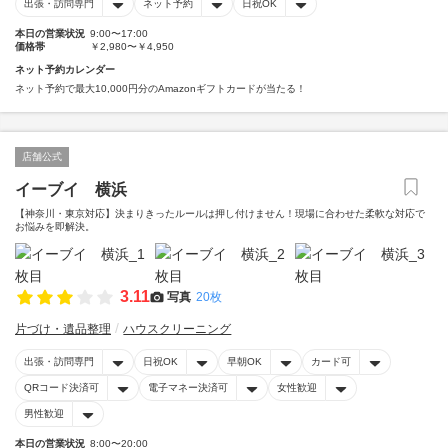
出張・訪問専門
ネット予約
日祝OK
本日の営業状況
9:00〜17:00
価格帯
￥2,980〜￥4,950
ネット予約カレンダー
ネット予約で最大10,000円分のAmazonギフトカードが当たる！
店舗公式
イーブイ 横浜
【神奈川・東京対応】決まりきったルールは押し付けません！現場に合わせた柔軟な対応で
お悩みを即解決。
3.11
写真
20枚
片づけ・遺品整理
ハウスクリーニング
出張・訪問専門
日祝OK
早朝OK
カード可
QRコード決済可
電子マネー決済可
女性歓迎
男性歓迎
本日の営業状況
8:00〜20:00