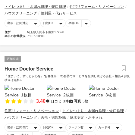
トイレつまり・水漏れ修理・蛇口修理
住宅リフォーム・リノベーション
ハウスクリーニング
便利屋・代行サービス
出張・訪問対応
日祝OK
早朝OK
住所
埼玉県入間市下藤沢172-28
本日の営業状況
7:00〜20:00
店舗公式
Home Doctor Service
『住まいに、ずっと安心を』“お客様第一”の姿勢でサービスを提供し続ける会社＜相談＆お見
積りは無料＞
3.40
口コミ
3件
写真
5枚
住宅リフォーム・リノベーション
トイレつまり・水漏れ修理・蛇口修理
ハウスクリーニング
害虫・害獣駆除
庭木剪定・お手入れ
出張・訪問専門
日祝OK
クーポン有
カード可