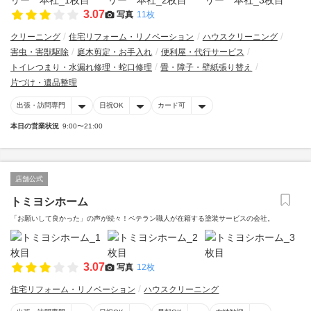
3.07
写真
11枚
クリーニング
住宅リフォーム・リノベーション
ハウスクリーニング
害虫・害獣駆除
庭木剪定・お手入れ
便利屋・代行サービス
トイレつまり・水漏れ修理・蛇口修理
畳・障子・壁紙張り替え
片づけ・遺品整理
出張・訪問専門
日祝OK
カード可
本日の営業状況
9:00〜21:00
店舗公式
トミヨシホーム
「お願いして良かった」の声が続々！ベテラン職人が在籍する塗装サービスの会社。
3.07
写真
12枚
住宅リフォーム・リノベーション
ハウスクリーニング