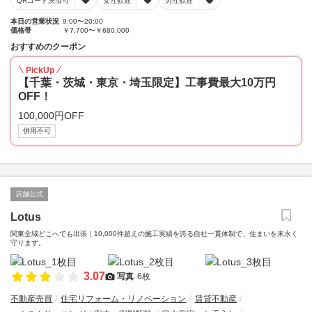
QRコード決済可
女性歓迎
男性歓迎
本日の営業状況
9:00〜20:00
価格帯
￥7,700〜￥680,000
おすすめのクーポン
PickUp
【千葉・茨城・東京・埼玉限定】工事費最大10万円
OFF！
100,000円OFF
併用不可
店舗公式
Lotus
関東全域どこへでも出張｜10,000件超えの施工実績を誇る自社一貫体制で、住まいを末永く
守ります。
3.07
写真
6枚
不動産売買
住宅リフォーム・リノベーション
賃貸不動産