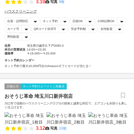
3.10
写真
9枚
ハウスクリーニング
出張・訪問対応
ネット予約
日祝OK
21時以降OK
カード可
QRコード決済可
完全予約制
女性歓迎
男性歓迎
住所
埼玉県川越市久下戸3085-3
本日の営業状況
14:00〜23:30
価格帯
￥18,000〜￥20,000
ネット予約カレンダー
ネット予約で最大10,000円分のAmazonギフトカードが当たる！
店舗公式
ネット予約スピードくじ対象店
おそうじ革命 埼玉川口新井宿店
川口市で信頼のハウスクリーニング◎プロの技術と誠実な対応で、エアコンも水回りも美し
く仕上げます。
3.12
写真
10枚