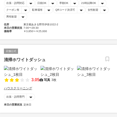
出張・訪問対応
日祝OK
早朝OK
21時以降OK
クーポン有
駐車場有
QRコード決済可
女性歓迎
男性歓迎
住所
東京都あきる野市伊奈1022-2
本日の営業状況
7:00〜29:30
価格帯
￥3,850〜￥25,000
店舗公式
清掃ホワイトダッシュ
3.05
写真
3枚
ハウスクリーニング
出張・訪問専門
本日の営業状況
定休日