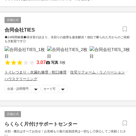
店舗公式
合同会社TIES
◆24時間稼働◆排水管の詰まり、水回りの故障を速攻解決！他社で断られた方からのご依頼
も大歓迎です◎
3.07
写真
6枚
トイレつまり・水漏れ修理・蛇口修理
住宅リフォーム・リノベーション
ハウスクリーニング
出張・訪問専門
カード可
店舗公式
らくらく片付けサポートセンター
分別・搬出はすべてお任せ！お見積もり後の追加請求は一切なし◎安心してご依頼くださ
い。