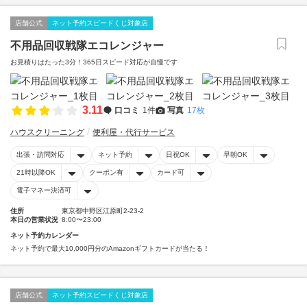
店舗公式
ネット予約スピードくじ対象店
不用品回収戦隊エコレンジャー
お見積りはたった3分！365日スピード対応が自慢です
3.11
口コミ
1件
写真
17枚
ハウスクリーニング
便利屋・代行サービス
出張・訪問対応
ネット予約
日祝OK
早朝OK
21時以降OK
クーポン有
カード可
電子マネー決済可
住所
東京都中野区江原町2-23-2
本日の営業状況
8:00〜23:00
ネット予約カレンダー
ネット予約で最大10,000円分のAmazonギフトカードが当たる！
店舗公式
ネット予約スピードくじ対象店