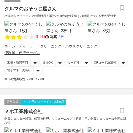
クルマのおそうじ屋さん
出張車内クリーニングの専門店！累計2500台超の実績｜24時間いつでも予約受付中♪
3.10
写真
8枚
車・カーディーラー
クリーニング
ハウスクリーニング
便利屋・代行サービス
出張・訪問専門
日祝OK
カード可
QRコード決済可
電子マネー決済可
本日の営業状況
9:00〜17:00
店舗公式
ネット予約スピードくじ対象店
ミホ工業株式会社
耐震シェルター設置、残置物処理、リフォームなど｜戸建て用の耐震シェルターは全国に対
応◎