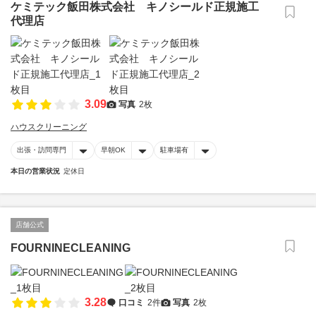
ケミテック飯田株式会社 キノシールド正規施工
代理店
3.09
写真
2枚
ハウスクリーニング
出張・訪問専門
早朝OK
駐車場有
本日の営業状況
定休日
店舗公式
FOURNINECLEANING
3.28
口コミ
2件
写真
2枚