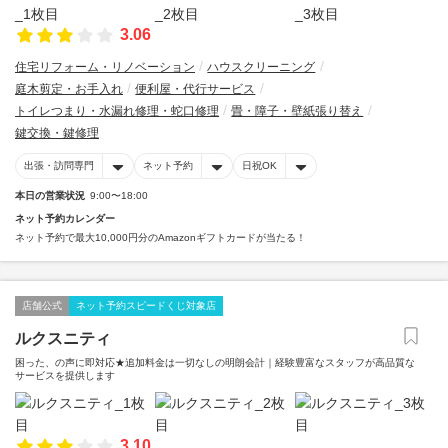
3.06
住宅リフォーム・リノベーション
ハウスクリーニング
庭木剪定・お手入れ
便利屋・代行サービス
トイレつまり・水漏れ修理・蛇口修理
畳・障子・壁紙張り替え
鍵交換・鍵修理
出張・訪問専門
ネット予約
日祝OK
本日の営業状況
9:00〜18:00
ネット予約カレンダー
ネット予約で最大10,000円分のAmazonギフトカードが当たる！
店舗公式
ネット予約スピードくじ対象店
ルクスニティ
困った、の声に即対応★追加料金は一切なしの明朗会計｜経験豊富なスタッフが高品質な
サービスを提供します
3.10