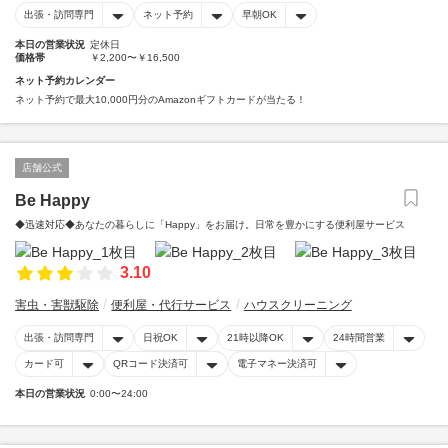
出張・訪問専門
ネット予約
早朝OK
本日の営業状況
定休日
価格帯
￥2,200〜￥16,500
ネット予約カレンダー
ネット予約で最大10,000円分のAmazonギフトカードが当たる！
店舗公式
Be Happy
◆迅速対応◆あなたの暮らしに「Happy」をお届け。日常を豊かにする便利屋サービス
3.10
害虫・害獣駆除
便利屋・代行サービス
ハウスクリーニング
出張・訪問専門
日祝OK
21時以降OK
24時間営業
カード可
QRコード決済可
電子マネー決済可
本日の営業状況
0:00〜24:00