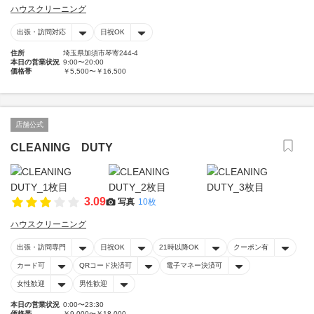
ハウスクリーニング
出張・訪問対応
日祝OK
住所
埼玉県加須市琴寄244-4
本日の営業状況
9:00〜20:00
価格帯
￥5,500〜￥16,500
店舗公式
CLEANING DUTY
3.09
写真
10枚
ハウスクリーニング
出張・訪問専門
日祝OK
21時以降OK
クーポン有
カード可
QRコード決済可
電子マネー決済可
女性歓迎
男性歓迎
本日の営業状況
0:00〜23:30
価格帯
￥9,000〜￥18,000