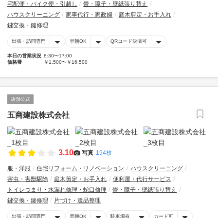
宅配便・バイク便・引越し
畳・障子・壁紙張り替え
ハウスクリーニング
家事代行・家政婦
庭木剪定・お手入れ
鍵交換・鍵修理
出張・訪問専門
早朝OK
QRコード決済可
本日の営業状況
8:30〜17:00
価格帯
￥1,500〜￥16,500
店舗公式
五商建設株式会社
3.10
写真
194枚
服・洋服
住宅リフォーム・リノベーション
ハウスクリーニング
害虫・害獣駆除
庭木剪定・お手入れ
便利屋・代行サービス
トイレつまり・水漏れ修理・蛇口修理
畳・障子・壁紙張り替え
鍵交換・鍵修理
片づけ・遺品整理
出張・訪問専門
早朝OK
駐車場有
カード可