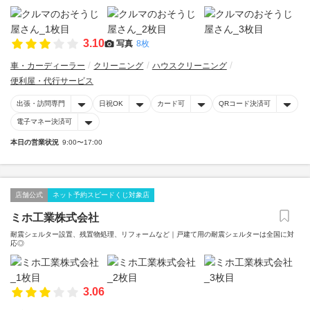
3.10
写真
8枚
車・カーディーラー
クリーニング
ハウスクリーニング
便利屋・代行サービス
出張・訪問専門
日祝OK
カード可
QRコード決済可
電子マネー決済可
本日の営業状況
9:00〜17:00
店舗公式
ネット予約スピードくじ対象店
ミホ工業株式会社
耐震シェルター設置、残置物処理、リフォームなど｜戸建て用の耐震シェルターは全国に対
応◎
3.06