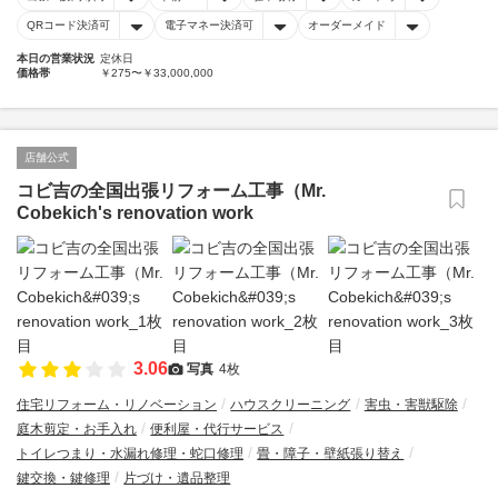
QRコード決済可
電子マネー決済可
オーダーメイド
本日の営業状況
定休日
価格帯
￥275〜￥33,000,000
店舗公式
コビ吉の全国出張リフォーム工事（Mr.
Cobekich's renovation work
3.06
写真
4枚
住宅リフォーム・リノベーション
ハウスクリーニング
害虫・害獣駆除
庭木剪定・お手入れ
便利屋・代行サービス
トイレつまり・水漏れ修理・蛇口修理
畳・障子・壁紙張り替え
鍵交換・鍵修理
片づけ・遺品整理