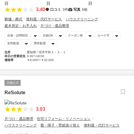
3.40
口コミ
3件
写真
6枚
葬儀・葬式
便利屋・代行サービス
ハウスクリーニング
庭木剪定・お手入れ
片づけ・遺品整理
出張・訪問対応
日祝OK
クーポン有
カード可
女性歓迎
男性歓迎
住所
愛知県一宮市平和３－３－１
本日の営業状況
9:30〜18:00
価格帯
￥8,000〜￥32,000
店舗公式
ReSolute
3.03
片づけ・遺品整理
住宅リフォーム・リノベーション
ハウスクリーニング
畳・障子・壁紙張り替え
便利屋・代行サービス