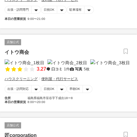
出張・訪問専門
日祝OK
駐車場有
本日の営業状況
9:00〜21:00
店舗公式
イトウ商会
3.27
口コミ
1件
写真
5枚
ハウスクリーニング
便利屋・代行サービス
出張・訪問対応
日祝OK
早朝OK
住所
福島県福島市笹谷字下成出18ー8
本日の営業状況
8:00〜20:00
店舗公式
匠corporation