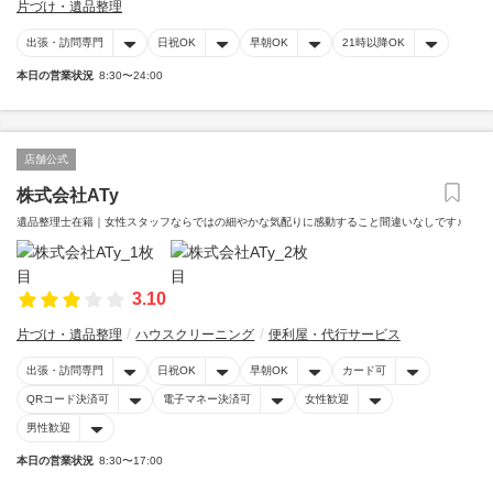
片づけ・遺品整理
出張・訪問専門
日祝OK
早朝OK
21時以降OK
本日の営業状況
8:30〜24:00
店舗公式
株式会社ATy
遺品整理士在籍｜女性スタッフならではの細やかな気配りに感動すること間違いなしです♪
3.10
片づけ・遺品整理
ハウスクリーニング
便利屋・代行サービス
出張・訪問専門
日祝OK
早朝OK
カード可
QRコード決済可
電子マネー決済可
女性歓迎
男性歓迎
本日の営業状況
8:30〜17:00