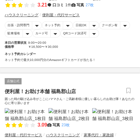
3.21
口コミ
1件
写真
27枚
ハウスクリーニング
便利屋・代行サービス
出張・訪問専門
ネット予約
日祝OK
クーポン有
駐車場有
カード可
QRコード決済可
本日の営業状況
9:00〜20:00
価格帯
￥16,500〜￥30,000
ネット予約カレンダー
ネット予約で最大10,000円分のAmazonギフトカードが当たる！
店舗公式
便利屋！お助け本舗 福島郡山店
困った時の駆け込み寺がここに♪ママさん・ご高齢者様に優しい暮らしのお助け隊！あなたの
心に寄り添います
3.09
写真
23枚
便利屋・代行サービス
ハウスクリーニング
家事代行・家政婦