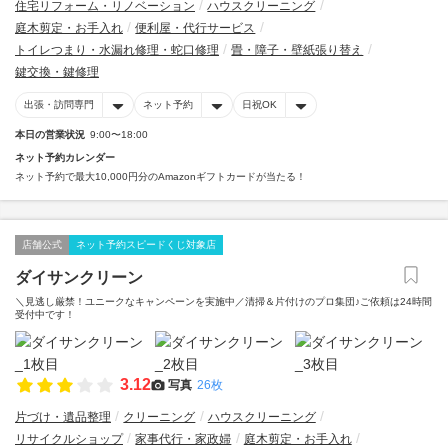
住宅リフォーム・リノベーション
ハウスクリーニング
庭木剪定・お手入れ
便利屋・代行サービス
トイレつまり・水漏れ修理・蛇口修理
畳・障子・壁紙張り替え
鍵交換・鍵修理
出張・訪問専門
ネット予約
日祝OK
本日の営業状況
9:00〜18:00
ネット予約カレンダー
ネット予約で最大10,000円分のAmazonギフトカードが当たる！
店舗公式
ネット予約スピードくじ対象店
ダイサンクリーン
＼見逃し厳禁！ユニークなキャンペーンを実施中／清掃＆片付けのプロ集団♪ご依頼は24時間
受付中です！
3.12
写真
26枚
片づけ・遺品整理
クリーニング
ハウスクリーニング
リサイクルショップ
家事代行・家政婦
庭木剪定・お手入れ