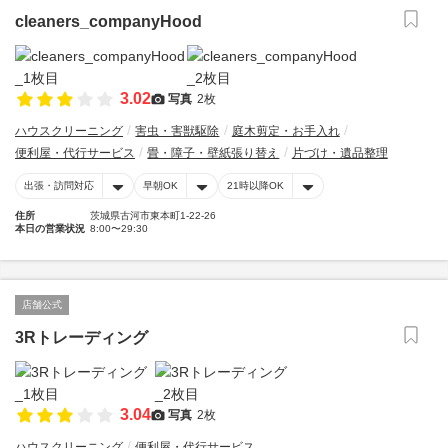
cleaners_companyHood
3.02
写真
2枚
ハウスクリーニング
害虫・害獣駆除
庭木剪定・お手入れ
便利屋・代行サービス
畳・障子・壁紙張り替え
片づけ・遺品整理
出張・訪問対応
早朝OK
21時以降OK
住所
茨城県古河市東本町1-22-26
本日の営業状況
8:00〜29:30
店舗公式
3Rトレーディング
3.04
写真
2枚
ハウスクリーニング
便利屋・代行サービス