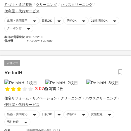
片づけ・遺品整理
クリーニング
ハウスクリーニング
便利屋・代行サービス
出張・訪問専門
日祝OK
早朝OK
21時以降OK
クーポン有
本日の営業状況
8:00〜22:00
価格帯
￥7,000〜￥30,000
店舗公式
Re birtH
3.07
写真
2枚
住宅リフォーム・リノベーション
クリーニング
ハウスクリーニング
便利屋・代行サービス
出張・訪問対応
日祝OK
早朝OK
女性歓迎
男性歓迎
住所
福島県郡山市台新2-12-24