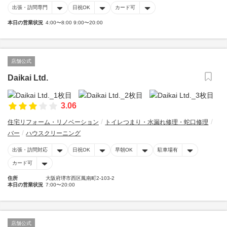
出張・訪問専門
日祝OK
カード可
本日の営業状況
4:00〜8:00 9:00〜20:00
店舗公式
Daikai Ltd.
3.06
住宅リフォーム・リノベーション
トイレつまり・水漏れ修理・蛇口修理
バー
ハウスクリーニング
出張・訪問対応
日祝OK
早朝OK
駐車場有
カード可
住所
大阪府堺市西区鳳南町2-103-2
本日の営業状況
7:00〜20:00
店舗公式