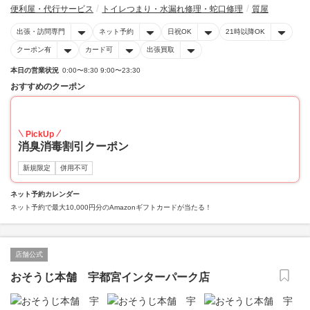
便利屋・代行サービス
トイレつまり・水漏れ修理・蛇口修理
質屋
出張・訪問専門
ネット予約
日祝OK
21時以降OK
クーポン有
カード可
出張買取
本日の営業状況
0:00〜8:30 9:00〜23:30
おすすめのクーポン
20
PickUp
消臭消毒割引クーポン
新規限定
併用不可
ネット予約カレンダー
ネット予約で最大10,000円分のAmazonギフトカードが当たる！
店舗公式
おそうじ本舗 宇都宮インターパーク店