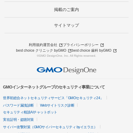
掲載のご案内
サイトマップ
利用規約
運営会社
プライバシーポリシー
best choice クリニック byGMO
best choice 歯科 byGMO
©GMO DesignOne, Inc. All Rights reserved.
GMOインターネットグループのセキュリティ事業について
世界初総合ネットセキュリティサービス「GMOセキュリティ24」
パスワード漏洩診断
Webサイトリスク診断
セキュリティ相談AIチャットボット
実在証明・盗聴対策
サイバー攻撃対策（GMOサイバーセキュリティ byイエラエ）