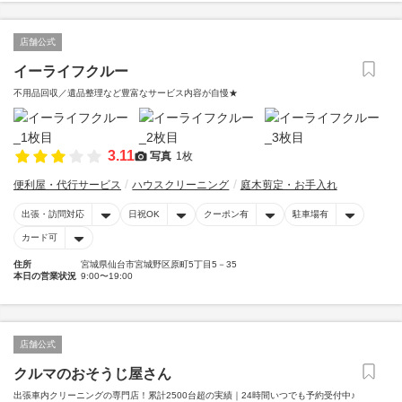
店舗公式
イーライフクルー
不用品回収／遺品整理など豊富なサービス内容が自慢★
3.11
写真
1枚
便利屋・代行サービス
ハウスクリーニング
庭木剪定・お手入れ
出張・訪問対応
日祝OK
クーポン有
駐車場有
カード可
住所
宮城県仙台市宮城野区原町5丁目5－35
本日の営業状況
9:00〜19:00
店舗公式
クルマのおそうじ屋さん
出張車内クリーニングの専門店！累計2500台超の実績｜24時間いつでも予約受付中♪