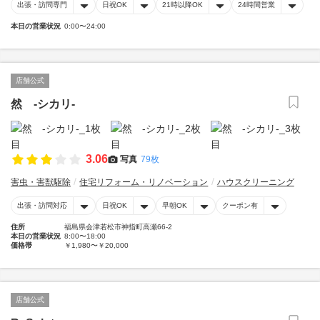
出張・訪問専門
日祝OK
21時以降OK
24時間営業
本日の営業状況
0:00〜24:00
店舗公式
然 -シカリ-
3.06
写真
79枚
害虫・害獣駆除
住宅リフォーム・リノベーション
ハウスクリーニング
出張・訪問対応
日祝OK
早朝OK
クーポン有
住所
福島県会津若松市神指町高瀬66-2
本日の営業状況
8:00〜18:00
価格帯
￥1,980〜￥20,000
店舗公式