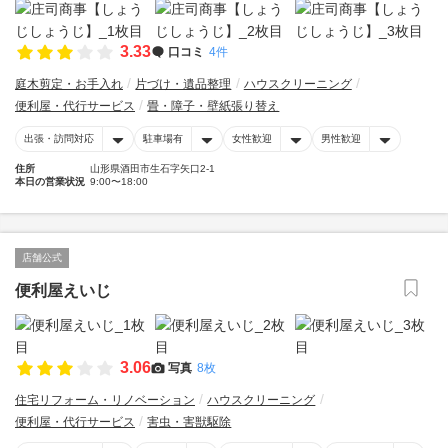
3.33
口コミ
4件
庭木剪定・お手入れ
片づけ・遺品整理
ハウスクリーニング
便利屋・代行サービス
畳・障子・壁紙張り替え
出張・訪問対応
駐車場有
女性歓迎
男性歓迎
住所
山形県酒田市生石字矢口2-1
本日の営業状況
9:00〜18:00
店舗公式
便利屋えいじ
3.06
写真
8枚
住宅リフォーム・リノベーション
ハウスクリーニング
便利屋・代行サービス
害虫・害獣駆除