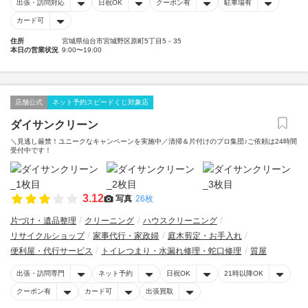
出張・訪問対応
日祝OK
クーポン有
駐車場有
カード可
住所
宮城県仙台市宮城野区原町5丁目5－35
本日の営業状況
9:00〜19:00
店舗公式
ネット予約スピードくじ対象店
ダイサンクリーン
＼見逃し厳禁！ユニークなキャンペーンを実施中／清掃＆片付けのプロ集団♪ご依頼は24時間
受付中です！
3.12
写真
26枚
片づけ・遺品整理
クリーニング
ハウスクリーニング
リサイクルショップ
家事代行・家政婦
庭木剪定・お手入れ
便利屋・代行サービス
トイレつまり・水漏れ修理・蛇口修理
質屋
出張・訪問専門
ネット予約
日祝OK
21時以降OK
クーポン有
カード可
出張買取