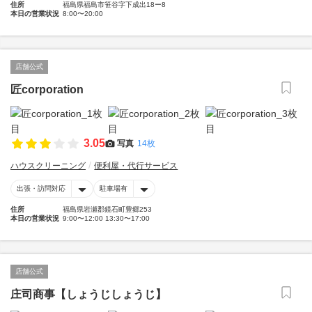
住所
福島県福島市笹谷字下成出18ー8
本日の営業状況
8:00〜20:00
店舗公式
匠corporation
3.05
写真
14枚
ハウスクリーニング
便利屋・代行サービス
出張・訪問対応
駐車場有
住所
福島県岩瀬郡鏡石町豊郷253
本日の営業状況
9:00〜12:00 13:30〜17:00
店舗公式
庄司商事【しょうじしょうじ】