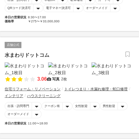
QRコード決済可
電子マネー決済可
オーダーメイド
本日の営業状況
8:30〜17:00
価格帯
￥275〜￥33,000,000
店舗公式
水まわりドットコム
3.06
写真
2枚
住宅リフォーム・リノベーション
トイレつまり・水漏れ修理・蛇口修理
インテリア
ハウスクリーニング
出張・訪問専門
クーポン有
女性歓迎
男性歓迎
オーダーメイド
本日の営業状況
11:00〜18:00