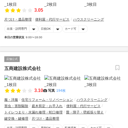
3.05
片づけ・遺品整理
便利屋・代行サービス
ハウスクリーニング
出張・訪問専門
日祝OK
カード可
本日の営業状況
9:00〜18:00
店舗公式
五商建設株式会社
3.10
写真
194枚
服・洋服
住宅リフォーム・リノベーション
ハウスクリーニング
害虫・害獣駆除
庭木剪定・お手入れ
便利屋・代行サービス
トイレつまり・水漏れ修理・蛇口修理
畳・障子・壁紙張り替え
鍵交換・鍵修理
片づけ・遺品整理
出張・訪問専門
早朝OK
駐車場有
カード可