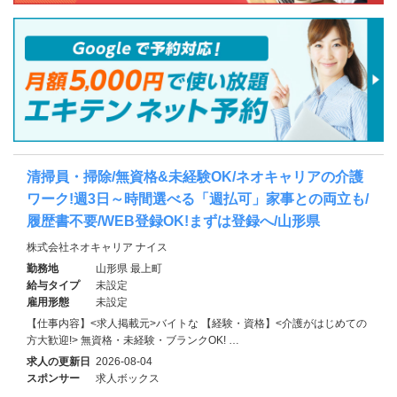
清掃員・掃除/無資格&未経験OK/ネオキャリアの介護
ワーク!週3日～時間選べる「週払可」家事との両立も/
履歴書不要/WEB登録OK!まずは登録へ/山形県
株式会社ネオキャリア ナイス
勤務地
山形県 最上町
給与タイプ
未設定
雇用形態
未設定
【仕事内容】<求人掲載元>バイトな 【経験・資格】<介護がはじめての
方大歓迎!> 無資格・未経験・ブランクOK! …
求人の更新日
2026-08-04
スポンサー
求人ボックス