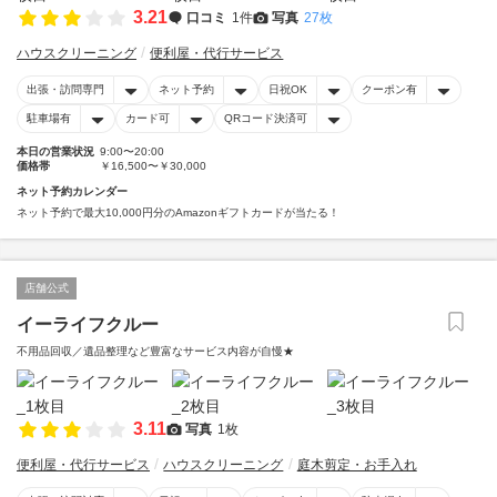
3.21
口コミ
1件
写真
27枚
ハウスクリーニング
便利屋・代行サービス
出張・訪問専門
ネット予約
日祝OK
クーポン有
駐車場有
カード可
QRコード決済可
本日の営業状況
9:00〜20:00
価格帯
￥16,500〜￥30,000
ネット予約カレンダー
ネット予約で最大10,000円分のAmazonギフトカードが当たる！
店舗公式
イーライフクルー
不用品回収／遺品整理など豊富なサービス内容が自慢★
3.11
写真
1枚
便利屋・代行サービス
ハウスクリーニング
庭木剪定・お手入れ