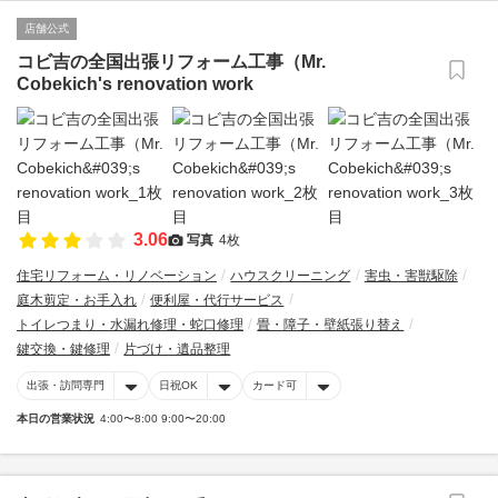
店舗公式
コビ吉の全国出張リフォーム工事（Mr.
Cobekich's renovation work
3.06
写真
4枚
住宅リフォーム・リノベーション
ハウスクリーニング
害虫・害獣駆除
庭木剪定・お手入れ
便利屋・代行サービス
トイレつまり・水漏れ修理・蛇口修理
畳・障子・壁紙張り替え
鍵交換・鍵修理
片づけ・遺品整理
出張・訪問専門
日祝OK
カード可
本日の営業状況
4:00〜8:00 9:00〜20:00