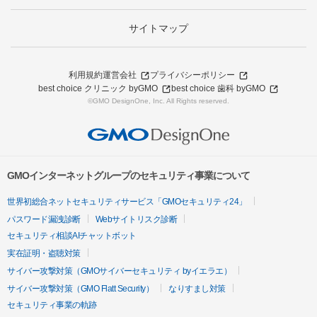
サイトマップ
利用規約
運営会社
プライバシーポリシー
best choice クリニック byGMO
best choice 歯科 byGMO
©GMO DesignOne, Inc. All Rights reserved.
GMOインターネットグループのセキュリティ事業について
世界初総合ネットセキュリティサービス「GMOセキュリティ24」
パスワード漏洩診断
Webサイトリスク診断
セキュリティ相談AIチャットボット
実在証明・盗聴対策
サイバー攻撃対策（GMOサイバーセキュリティ byイエラエ）
サイバー攻撃対策（GMO Flatt Security）
なりすまし対策
セキュリティ事業の軌跡