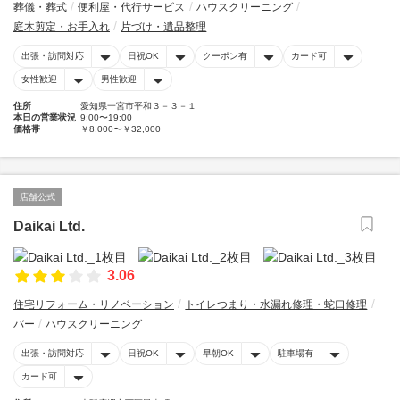
葬儀・葬式
便利屋・代行サービス
ハウスクリーニング
庭木剪定・お手入れ
片づけ・遺品整理
出張・訪問対応
日祝OK
クーポン有
カード可
女性歓迎
男性歓迎
住所
愛知県一宮市平和３－３－１
本日の営業状況
9:00〜19:00
価格帯
￥8,000〜￥32,000
店舗公式
Daikai Ltd.
3.06
住宅リフォーム・リノベーション
トイレつまり・水漏れ修理・蛇口修理
バー
ハウスクリーニング
出張・訪問対応
日祝OK
早朝OK
駐車場有
カード可