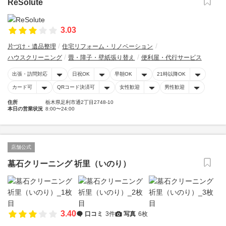
ReSolute
3.03
片づけ・遺品整理
住宅リフォーム・リノベーション
ハウスクリーニング
畳・障子・壁紙張り替え
便利屋・代行サービス
出張・訪問対応
日祝OK
早朝OK
21時以降OK
カード可
QRコード決済可
女性歓迎
男性歓迎
住所
栃木県足利市通2丁目2748-10
本日の営業状況
8:00〜24:00
店舗公式
墓石クリーニング 祈里（いのり）
3.40
口コミ
3件
写真
6枚