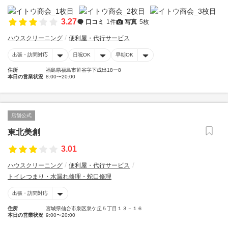
3.27
口コミ
1件
写真
5枚
ハウスクリーニング
便利屋・代行サービス
出張・訪問対応
日祝OK
早朝OK
住所
福島県福島市笹谷字下成出18ー8
本日の営業状況
8:00〜20:00
店舗公式
東北美創
3.01
ハウスクリーニング
便利屋・代行サービス
トイレつまり・水漏れ修理・蛇口修理
出張・訪問対応
住所
宮城県仙台市泉区泉ケ丘５丁目１３－１６
本日の営業状況
9:00〜20:00