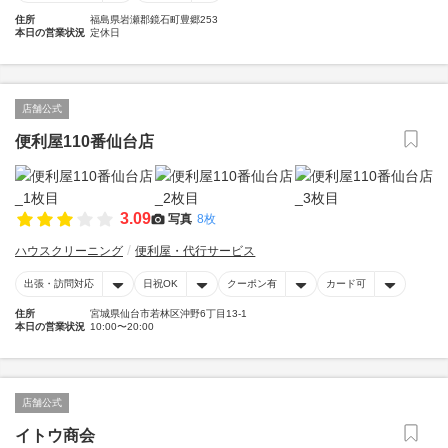
住所
福島県岩瀬郡鏡石町豊郷253
本日の営業状況
定休日
店舗公式
便利屋110番仙台店
3.09
写真
8枚
ハウスクリーニング
便利屋・代行サービス
出張・訪問対応
日祝OK
クーポン有
カード可
住所
宮城県仙台市若林区沖野6丁目13-1
本日の営業状況
10:00〜20:00
店舗公式
イトウ商会