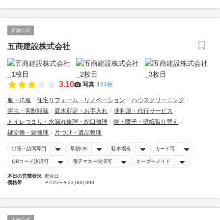
店舗公式
五商建設株式会社
3.10
写真
194枚
服・洋服
住宅リフォーム・リノベーション
ハウスクリーニング
害虫・害獣駆除
庭木剪定・お手入れ
便利屋・代行サービス
トイレつまり・水漏れ修理・蛇口修理
畳・障子・壁紙張り替え
鍵交換・鍵修理
片づけ・遺品整理
出張・訪問専門
早朝OK
駐車場有
カード可
QRコード決済可
電子マネー決済可
オーダーメイド
本日の営業状況
定休日
価格帯
￥275〜￥33,000,000
店舗公式