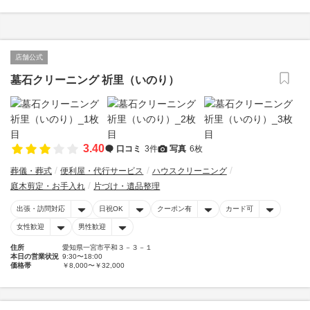
店舗公式
墓石クリーニング 祈里（いのり）
3.40
口コミ
3件
写真
6枚
葬儀・葬式
便利屋・代行サービス
ハウスクリーニング
庭木剪定・お手入れ
片づけ・遺品整理
出張・訪問対応
日祝OK
クーポン有
カード可
女性歓迎
男性歓迎
住所
愛知県一宮市平和３－３－１
本日の営業状況
9:30〜18:00
価格帯
￥8,000〜￥32,000