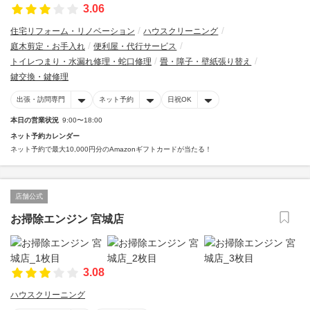
3.06
住宅リフォーム・リノベーション
ハウスクリーニング
庭木剪定・お手入れ
便利屋・代行サービス
トイレつまり・水漏れ修理・蛇口修理
畳・障子・壁紙張り替え
鍵交換・鍵修理
出張・訪問専門
ネット予約
日祝OK
本日の営業状況
9:00〜18:00
ネット予約カレンダー
ネット予約で最大10,000円分のAmazonギフトカードが当たる！
店舗公式
お掃除エンジン 宮城店
3.08
ハウスクリーニング