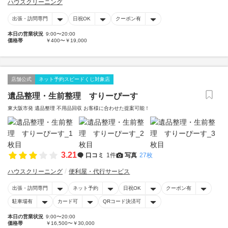
ハウスクリーニング
出張・訪問専門
日祝OK
クーポン有
本日の営業状況
9:00〜20:00
価格帯
￥400〜￥19,000
店舗公式
ネット予約スピードくじ対象店
遺品整理・生前整理 すりーぴーす
東大阪市発 遺品整理 不用品回収 お客様に合わせた提案可能！
3.21
口コミ
1件
写真
27枚
ハウスクリーニング
便利屋・代行サービス
出張・訪問専門
ネット予約
日祝OK
クーポン有
駐車場有
カード可
QRコード決済可
本日の営業状況
9:00〜20:00
価格帯
￥16,500〜￥30,000