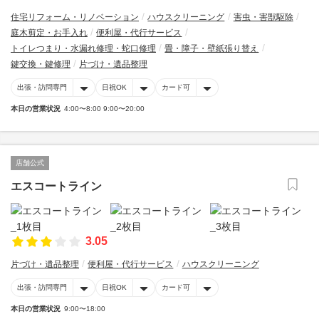
住宅リフォーム・リノベーション
ハウスクリーニング
害虫・害獣駆除
庭木剪定・お手入れ
便利屋・代行サービス
トイレつまり・水漏れ修理・蛇口修理
畳・障子・壁紙張り替え
鍵交換・鍵修理
片づけ・遺品整理
出張・訪問専門
日祝OK
カード可
本日の営業状況
4:00〜8:00 9:00〜20:00
店舗公式
エスコートライン
3.05
片づけ・遺品整理
便利屋・代行サービス
ハウスクリーニング
出張・訪問専門
日祝OK
カード可
本日の営業状況
9:00〜18:00