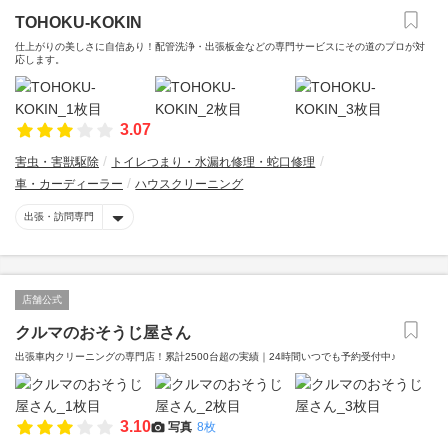
TOHOKU-KOKIN
仕上がりの美しさに自信あり！配管洗浄・出張板金などの専門サービスにその道のプロが対
応します。
3.07
害虫・害獣駆除
トイレつまり・水漏れ修理・蛇口修理
車・カーディーラー
ハウスクリーニング
出張・訪問専門
店舗公式
クルマのおそうじ屋さん
出張車内クリーニングの専門店！累計2500台超の実績｜24時間いつでも予約受付中♪
3.10
写真
8枚