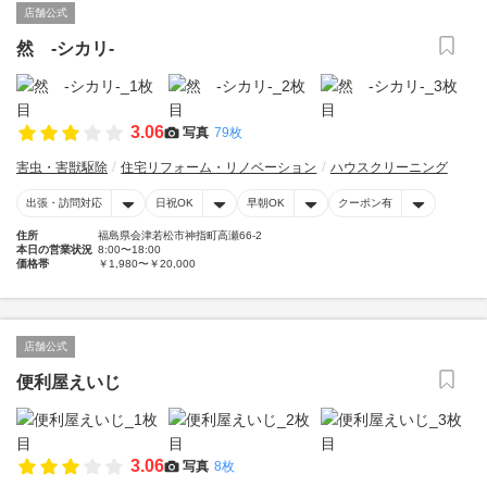
店舗公式
然 -シカリ-
3.06
写真
79枚
害虫・害獣駆除
住宅リフォーム・リノベーション
ハウスクリーニング
出張・訪問対応
日祝OK
早朝OK
クーポン有
住所
福島県会津若松市神指町高瀬66-2
本日の営業状況
8:00〜18:00
価格帯
￥1,980〜￥20,000
店舗公式
便利屋えいじ
3.06
写真
8枚