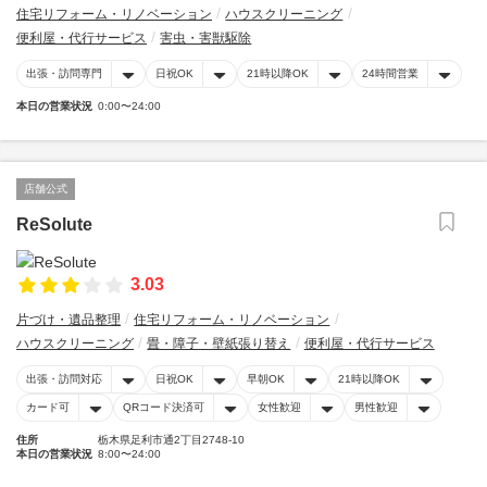
住宅リフォーム・リノベーション
ハウスクリーニング
便利屋・代行サービス
害虫・害獣駆除
出張・訪問専門
日祝OK
21時以降OK
24時間営業
本日の営業状況
0:00〜24:00
店舗公式
ReSolute
3.03
片づけ・遺品整理
住宅リフォーム・リノベーション
ハウスクリーニング
畳・障子・壁紙張り替え
便利屋・代行サービス
出張・訪問対応
日祝OK
早朝OK
21時以降OK
カード可
QRコード決済可
女性歓迎
男性歓迎
住所
栃木県足利市通2丁目2748-10
本日の営業状況
8:00〜24:00