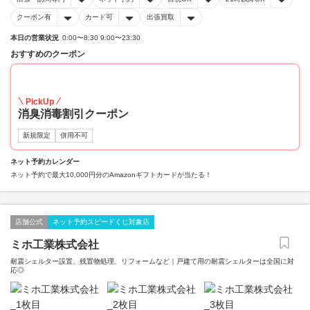
クーポン有
カード可
出張買取
本日の営業状況
0:00〜8:30 9:00〜23:30
おすすめのクーポン
20
PickUp
消臭消毒割引クーポン
新規限定
併用不可
ネット予約カレンダー
ネット予約で最大10,000円分のAmazonギフトカードが当たる！
店舗公式
ネット予約スピードくじ対象店
ミホ工業株式会社
耐震シェルター設置、残置物処理、リフォームなど｜戸建て用の耐震シェルターは全国に対
応◎