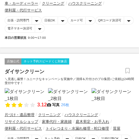
車・カーディーラー
クリーニング
ハウスクリーニング
便利屋・代行サービス
出張・訪問専門
日祝OK
カード可
QRコード決済可
電子マネー決済可
本日の営業状況
9:00〜17:00
店舗公式
ネット予約スピードくじ対象店
ダイサンクリーン
＼見逃し厳禁！ユニークなキャンペーンを実施中／清掃＆片付けのプロ集団♪ご依頼は24時間
受付中です！
3.12
写真
26枚
片づけ・遺品整理
クリーニング
ハウスクリーニング
リサイクルショップ
家事代行・家政婦
庭木剪定・お手入れ
便利屋・代行サービス
トイレつまり・水漏れ修理・蛇口修理
質屋
出張・訪問専門
ネット予約
日祝OK
21時以降OK