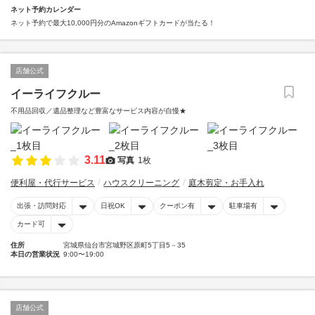
ネット予約カレンダー
ネット予約で最大10,000円分のAmazonギフトカードが当たる！
店舗公式
イーライフクルー
不用品回収／遺品整理など豊富なサービス内容が自慢★
3.11
写真
1枚
便利屋・代行サービス
ハウスクリーニング
庭木剪定・お手入れ
出張・訪問対応
日祝OK
クーポン有
駐車場有
カード可
住所
宮城県仙台市宮城野区原町5丁目5－35
本日の営業状況
9:00〜19:00
店舗公式