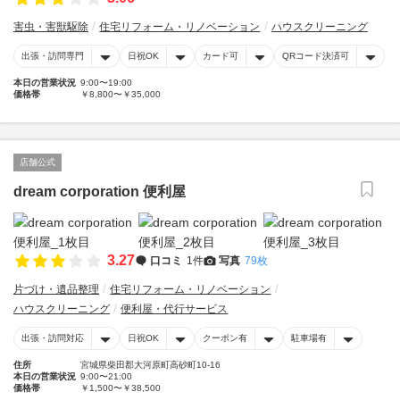
害虫・害獣駆除
住宅リフォーム・リノベーション
ハウスクリーニング
出張・訪問専門
日祝OK
カード可
QRコード決済可
本日の営業状況
9:00〜19:00
価格帯
￥8,800〜￥35,000
店舗公式
dream corporation 便利屋
3.27
口コミ
1件
写真
79枚
片づけ・遺品整理
住宅リフォーム・リノベーション
ハウスクリーニング
便利屋・代行サービス
出張・訪問対応
日祝OK
クーポン有
駐車場有
住所
宮城県柴田郡大河原町高砂町10-16
本日の営業状況
9:00〜21:00
価格帯
￥1,500〜￥38,500