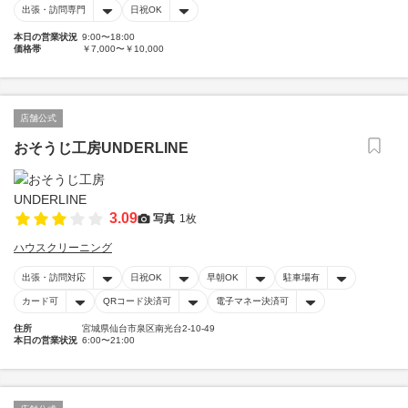
出張・訪問専門
日祝OK
本日の営業状況
9:00〜18:00
価格帯
￥7,000〜￥10,000
店舗公式
おそうじ工房UNDERLINE
3.09
写真
1枚
ハウスクリーニング
出張・訪問対応
日祝OK
早朝OK
駐車場有
カード可
QRコード決済可
電子マネー決済可
住所
宮城県仙台市泉区南光台2-10-49
本日の営業状況
6:00〜21:00