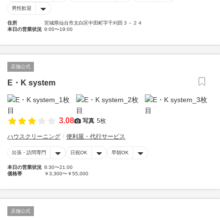
男性歓迎
住所
宮城県仙台市太白区中田町字千刈田３－２４
本日の営業状況
9:00〜19:00
店舗公式
E・K system
3.08
写真
5枚
ハウスクリーニング
便利屋・代行サービス
出張・訪問専門
日祝OK
早朝OK
本日の営業状況
8:30〜21:00
価格帯
￥3,300〜￥55,000
店舗公式