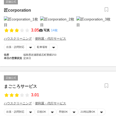
店舗公式
匠corporation
3.05
写真
14枚
ハウスクリーニング
便利屋・代行サービス
出張・訪問対応
駐車場有
住所
福島県岩瀬郡鏡石町豊郷253
本日の営業状況
定休日
店舗公式
まごころサービス
3.01
ハウスクリーニング
便利屋・代行サービス
出張・訪問対応
日祝OK
早朝OK
21時以降OK