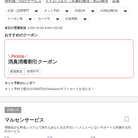
便利屋・代行サービス
トイレつまり・水漏れ修理・蛇口修理
質屋
出張・訪問専門
ネット予約
日祝OK
21時以降OK
クーポン有
カード可
出張買取
本日の営業状況
0:00〜8:30 9:00〜23:30
おすすめのクーポン
20
PickUp
消臭消毒割引クーポン
新規限定
併用不可
ネット予約カレンダー
ネット予約で最大10,000円分のAmazonギフトカードが当たる！
店舗公式
マルセンサービス
明朗会計な料金システムで多忙なあなたをお手伝い！メニューにないサポートも実施する代
行サービス