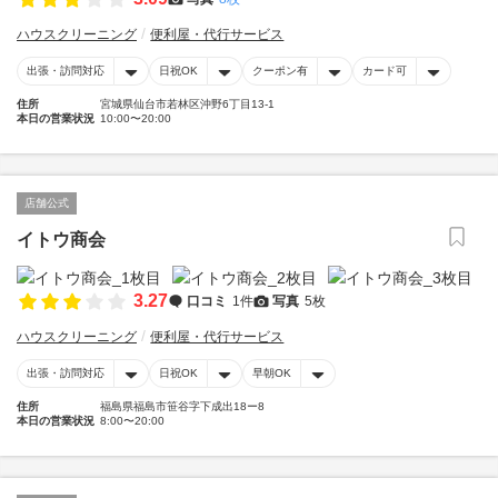
ハウスクリーニング
便利屋・代行サービス
出張・訪問対応
日祝OK
クーポン有
カード可
住所
宮城県仙台市若林区沖野6丁目13-1
本日の営業状況
10:00〜20:00
店舗公式
イトウ商会
3.27
口コミ
1件
写真
5枚
ハウスクリーニング
便利屋・代行サービス
出張・訪問対応
日祝OK
早朝OK
住所
福島県福島市笹谷字下成出18ー8
本日の営業状況
8:00〜20:00