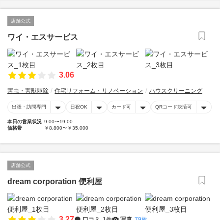
店舗公式
ワイ・エスサービス
3.06
害虫・害獣駆除
住宅リフォーム・リノベーション
ハウスクリーニング
出張・訪問専門
日祝OK
カード可
QRコード決済可
本日の営業状況
9:00〜19:00
価格帯
￥8,800〜￥35,000
店舗公式
dream corporation 便利屋
3.27
口コミ
1件
写真
79枚