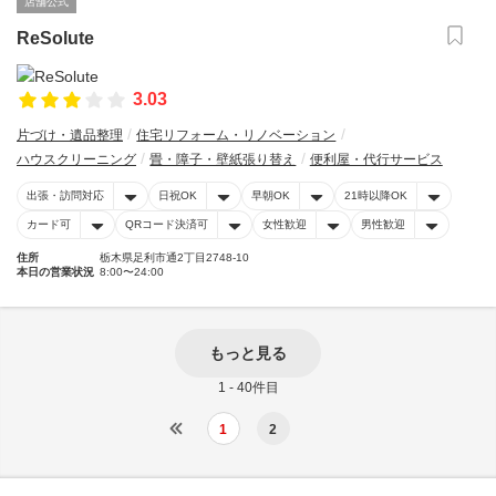
店舗公式
ReSolute
3.03
片づけ・遺品整理
住宅リフォーム・リノベーション
ハウスクリーニング
畳・障子・壁紙張り替え
便利屋・代行サービス
出張・訪問対応
日祝OK
早朝OK
21時以降OK
カード可
QRコード決済可
女性歓迎
男性歓迎
住所
栃木県足利市通2丁目2748-10
本日の営業状況
8:00〜24:00
もっと見る
1 - 40件目
1
2