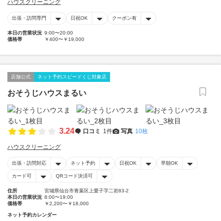
ハウスクリーニング
出張・訪問専門
日祝OK
クーポン有
本日の営業状況
9:00〜20:00
価格帯
￥400〜￥19,000
店舗公式
ネット予約スピードくじ対象店
おそうじハウスまるい
3.24
口コミ
1件
写真
10枚
ハウスクリーニング
出張・訪問対応
ネット予約
日祝OK
早朝OK
カード可
QRコード決済可
住所
宮城県仙台市青葉区上愛子字二岩83-2
本日の営業状況
8:00〜19:00
価格帯
￥2,200〜￥18,000
ネット予約カレンダー