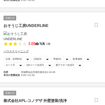
本日の営業状況
9:30〜18:30
店舗公式
おそうじ工房UNDERLINE
3.09
写真
1枚
ハウスクリーニング
出張・訪問対応
日祝OK
早朝OK
駐車場有
カード可
QRコード決済可
電子マネー決済可
住所
宮城県仙台市泉区南光台2-10-49
本日の営業状況
6:00〜21:00
店舗公式
株式会社APL-コノデザ 外壁塗装/洗浄