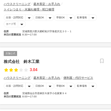
ハウスクリーニング
庭木剪定・お手入れ
トイレつまり・水漏れ修理・蛇口修理
出張・訪問対応
日祝OK
早朝OK
駐車場有
カード可
住所
宮城県黒川郡大郷町粕川字海老沢北３０－１
本日の営業状況
8:30〜17:00
店舗公式
株式会社 鈴木工業
3.04
ハウスクリーニング
庭木剪定・お手入れ
便利屋・代行サービス
出張・訪問対応
日祝OK
早朝OK
駐車場有
住所
宮城県仙台市若林区今泉字小在家東９４
本日の営業状況
8:00〜17:00