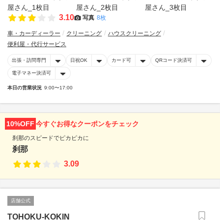
3.10
写真
8枚
車・カーディーラー
クリーニング
ハウスクリーニング
便利屋・代行サービス
出張・訪問専門
日祝OK
カード可
QRコード決済可
電子マネー決済可
本日の営業状況
9:00〜17:00
10%OFF
今すぐお得なクーポンをチェック
刹那のスピードでピカピカに
刹那
3.09
店舗公式
TOHOKU-KOKIN