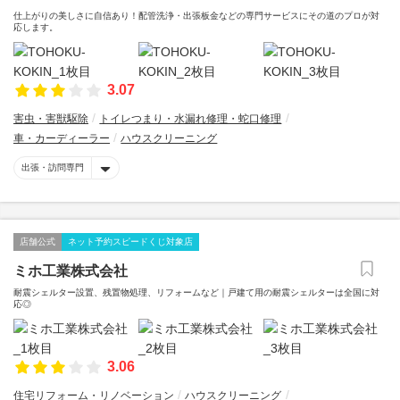
仕上がりの美しさに自信あり！配管洗浄・出張板金などの専門サービスにその道のプロが対
応します。
3.07
害虫・害獣駆除
トイレつまり・水漏れ修理・蛇口修理
車・カーディーラー
ハウスクリーニング
出張・訪問専門
店舗公式
ネット予約スピードくじ対象店
ミホ工業株式会社
耐震シェルター設置、残置物処理、リフォームなど｜戸建て用の耐震シェルターは全国に対
応◎
3.06
住宅リフォーム・リノベーション
ハウスクリーニング