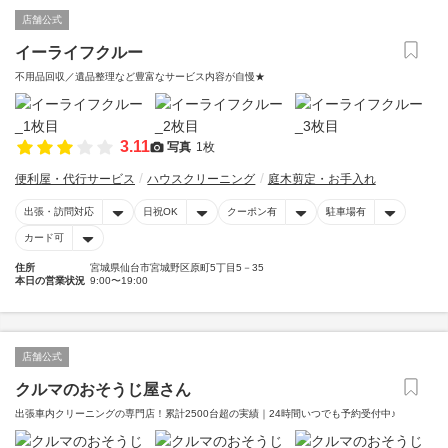
店舗公式
イーライフクルー
不用品回収／遺品整理など豊富なサービス内容が自慢★
3.11
写真
1枚
便利屋・代行サービス
ハウスクリーニング
庭木剪定・お手入れ
出張・訪問対応
日祝OK
クーポン有
駐車場有
カード可
住所
宮城県仙台市宮城野区原町5丁目5－35
本日の営業状況
9:00〜19:00
店舗公式
クルマのおそうじ屋さん
出張車内クリーニングの専門店！累計2500台超の実績｜24時間いつでも予約受付中♪