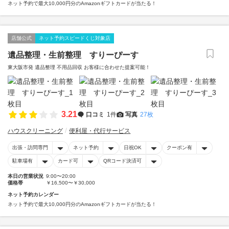
ネット予約で最大10,000円分のAmazonギフトカードが当たる！
店舗公式
ネット予約スピードくじ対象店
遺品整理・生前整理 すりーぴーす
東大阪市発 遺品整理 不用品回収 お客様に合わせた提案可能！
3.21
口コミ
1件
写真
27枚
ハウスクリーニング
便利屋・代行サービス
出張・訪問専門
ネット予約
日祝OK
クーポン有
駐車場有
カード可
QRコード決済可
本日の営業状況
9:00〜20:00
価格帯
￥16,500〜￥30,000
ネット予約カレンダー
ネット予約で最大10,000円分のAmazonギフトカードが当たる！