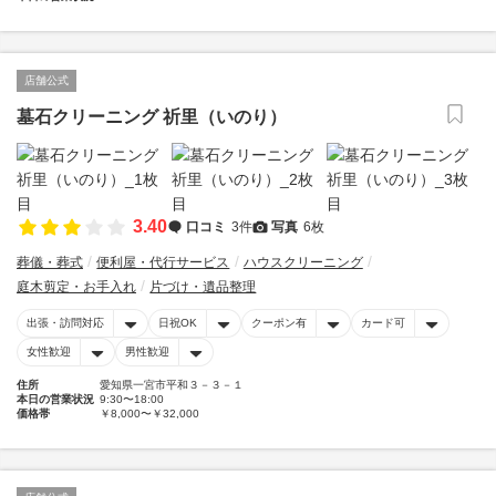
店舗公式
墓石クリーニング 祈里（いのり）
3.40
口コミ
3件
写真
6枚
葬儀・葬式
便利屋・代行サービス
ハウスクリーニング
庭木剪定・お手入れ
片づけ・遺品整理
出張・訪問対応
日祝OK
クーポン有
カード可
女性歓迎
男性歓迎
住所
愛知県一宮市平和３－３－１
本日の営業状況
9:30〜18:00
価格帯
￥8,000〜￥32,000