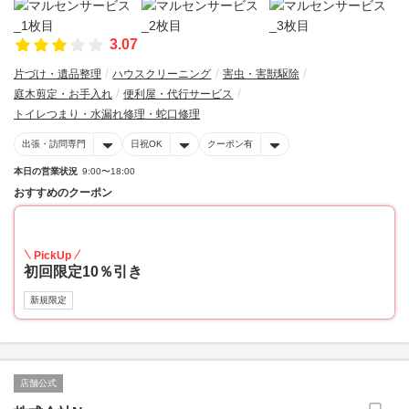
3.07
片づけ・遺品整理
ハウスクリーニング
害虫・害獣駆除
庭木剪定・お手入れ
便利屋・代行サービス
トイレつまり・水漏れ修理・蛇口修理
出張・訪問専門
日祝OK
クーポン有
本日の営業状況
9:00〜18:00
おすすめのクーポン
10
PickUp
初回限定10％引き
新規限定
店舗公式