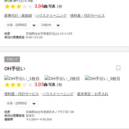
3.04
写真
1枚
家事代行・家政婦
ハウスクリーニング
便利屋・代行サービス
出張・訪問対応
日祝OK
住所
宮城県仙台市青葉区北山1-12-1-105
本日の営業状況
9:00〜21:00
店舗公式
OH手伝い
3.07
写真
2枚
便利屋・代行サービス
ハウスクリーニング
庭木剪定・お手入れ
出張・訪問対応
住所
宮城県仙台市若林区木ノ下5丁目7-36
本日の営業状況
定休日
価格帯
￥2,000〜￥30,000