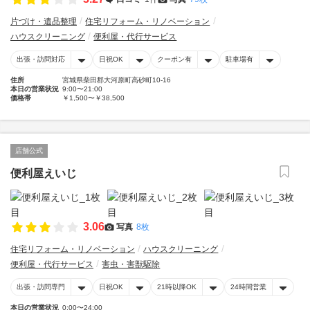
片づけ・遺品整理
住宅リフォーム・リノベーション
ハウスクリーニング
便利屋・代行サービス
出張・訪問対応
日祝OK
クーポン有
駐車場有
住所
宮城県柴田郡大河原町高砂町10-16
本日の営業状況
9:00〜21:00
価格帯
￥1,500〜￥38,500
店舗公式
便利屋えいじ
3.06
写真
8枚
住宅リフォーム・リノベーション
ハウスクリーニング
便利屋・代行サービス
害虫・害獣駆除
出張・訪問専門
日祝OK
21時以降OK
24時間営業
本日の営業状況
0:00〜24:00