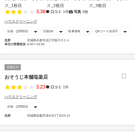
3.36
口コミ
1件
写真
6枚
ハウスクリーニング
出張・訪問対応
日祝OK
駐車場有
QRコード決済可
住所
宮城県石巻市須江字茄子川２４
本日の営業状況
9:00〜18:00
店舗公式
おそうじ本舗塩釜店
3.23
口コミ
1件
ハウスクリーニング
出張・訪問対応
住所
宮城県塩竈市清水沢2丁目25-22