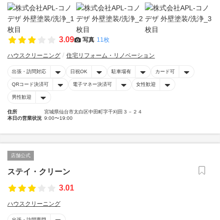
3.09
写真
11枚
ハウスクリーニング
住宅リフォーム・リノベーション
出張・訪問対応
日祝OK
駐車場有
カード可
QRコード決済可
電子マネー決済可
女性歓迎
男性歓迎
住所
宮城県仙台市太白区中田町字千刈田３－２４
本日の営業状況
9:00〜19:00
店舗公式
ステイ・クリーン
3.01
ハウスクリーニング
出張・訪問専門