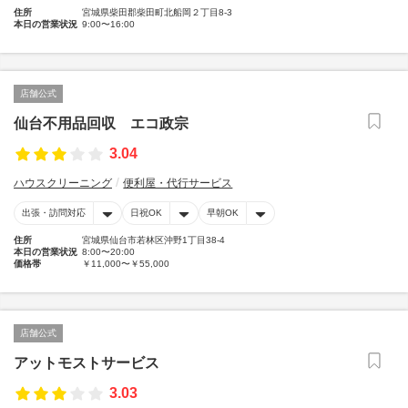
住所
宮城県柴田郡柴田町北船岡２丁目8-3
本日の営業状況
9:00〜16:00
店舗公式
仙台不用品回収 エコ政宗
3.04
ハウスクリーニング
便利屋・代行サービス
出張・訪問対応
日祝OK
早朝OK
住所
宮城県仙台市若林区沖野1丁目38-4
本日の営業状況
8:00〜20:00
価格帯
￥11,000〜￥55,000
店舗公式
アットモストサービス
3.03