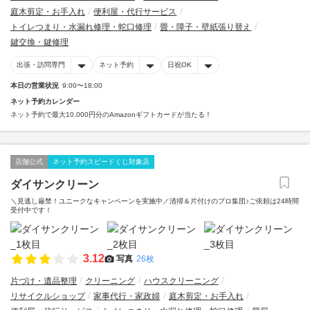
庭木剪定・お手入れ
便利屋・代行サービス
トイレつまり・水漏れ修理・蛇口修理
畳・障子・壁紙張り替え
鍵交換・鍵修理
出張・訪問専門
ネット予約
日祝OK
本日の営業状況
9:00〜18:00
ネット予約カレンダー
ネット予約で最大10,000円分のAmazonギフトカードが当たる！
店舗公式
ネット予約スピードくじ対象店
ダイサンクリーン
＼見逃し厳禁！ユニークなキャンペーンを実施中／清掃＆片付けのプロ集団♪ご依頼は24時間
受付中です！
3.12
写真
26枚
片づけ・遺品整理
クリーニング
ハウスクリーニング
リサイクルショップ
家事代行・家政婦
庭木剪定・お手入れ