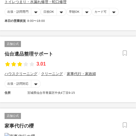
トイレつまり・水漏れ修理・蛇口修理
出張・訪問専門
日祝OK
早朝OK
カード可
本日の営業状況
8:00〜18:00
店舗公式
仙台遺品整理サポート
3.01
ハウスクリーニング
クリーニング
家事代行・家政婦
出張・訪問対応
住所
宮城県仙台市青葉区中央4丁目9-15
店舗公式
家事代行の櫻