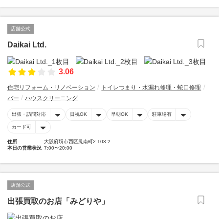
店舗公式
Daikai Ltd.
3.06
住宅リフォーム・リノベーション
トイレつまり・水漏れ修理・蛇口修理
バー
ハウスクリーニング
出張・訪問対応
日祝OK
早朝OK
駐車場有
カード可
住所
大阪府堺市西区鳳南町2-103-2
本日の営業状況
7:00〜20:00
店舗公式
出張買取のお店「みどりや」