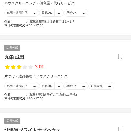
ハウスクリーニング
便利屋・代行サービス
出張・訪問対応
日祝OK
早朝OK
住所
北海道旭川市永山８条５丁目１−１７
本日の営業状況
8:30〜17:30
店舗公式
丸栄 成田
3.01
片づけ・遺品整理
ハウスクリーニング
出張・訪問対応
日祝OK
早朝OK
駐車場有
住所
北海道古平郡古平町大字浜町419番地2
本日の営業状況
8:00〜17:00
店舗公式
北海道ブライトオブハウス