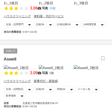
3.06
写真
10枚
ハウスクリーニング
便利屋・代行サービス
出張・訪問専門
日祝OK
21時以降OK
24時間営業
本日の営業状況
0:00〜24:00
店舗公式
Aswell
3.09
写真
1枚
ハウスクリーニング
家事代行・家政婦
出張・訪問対応
日祝OK
早朝OK
クーポン有
駐車場有
住所
北海道三笠市幌内初音町258-37
本日の営業状況
8:00〜20:00