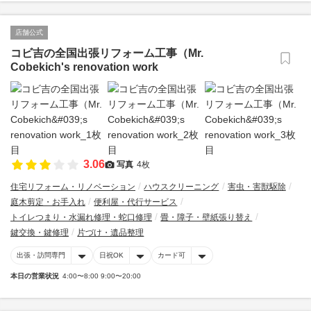
店舗公式
コビ吉の全国出張リフォーム工事（Mr.
Cobekich's renovation work
3.06
写真
4枚
住宅リフォーム・リノベーション
ハウスクリーニング
害虫・害獣駆除
庭木剪定・お手入れ
便利屋・代行サービス
トイレつまり・水漏れ修理・蛇口修理
畳・障子・壁紙張り替え
鍵交換・鍵修理
片づけ・遺品整理
出張・訪問専門
日祝OK
カード可
本日の営業状況
4:00〜8:00 9:00〜20:00