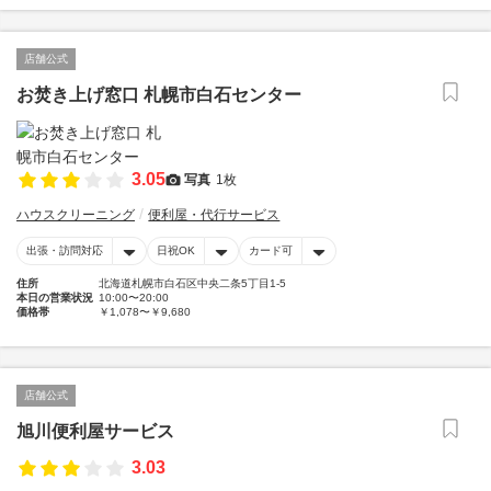
店舗公式
お焚き上げ窓口 札幌市白石センター
3.05
写真
1枚
ハウスクリーニング
便利屋・代行サービス
出張・訪問対応
日祝OK
カード可
住所
北海道札幌市白石区中央二条5丁目1-5
本日の営業状況
10:00〜20:00
価格帯
￥1,078〜￥9,680
店舗公式
旭川便利屋サービス
3.03