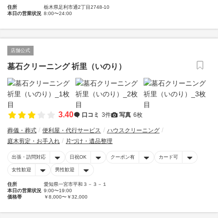
住所
栃木県足利市通2丁目2748-10
本日の営業状況
8:00〜24:00
店舗公式
墓石クリーニング 祈里（いのり）
3.40
口コミ
3件
写真
6枚
葬儀・葬式
便利屋・代行サービス
ハウスクリーニング
庭木剪定・お手入れ
片づけ・遺品整理
出張・訪問対応
日祝OK
クーポン有
カード可
女性歓迎
男性歓迎
住所
愛知県一宮市平和３－３－１
本日の営業状況
9:00〜19:00
価格帯
￥8,000〜￥32,000