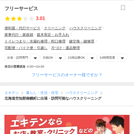
フリーサービス
3.01
便利屋・代行サービス
クリーニング
ハウスクリーニング
家事代行・家政婦
庭木剪定・お手入れ
トイレつまり・水漏れ修理・蛇口修理
鍵交換・鍵修理
宅配便・バイク便・引越し
片づけ・遺品整理
出張・訪問専門
日祝OK
21時以降OK
24時間営業
本日の営業状況
0:00〜24:00
フリーサービスのオーナー様ですか？
エキテン
暮らし・生活・住宅
ハウスクリーニング
北海道空知郡南幌町に出張・訪問可能なハウスクリーニング