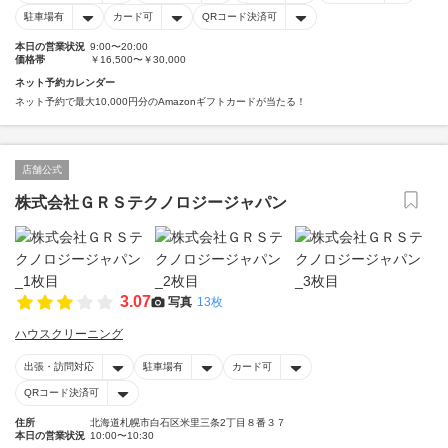
駐車場有
カード可
QRコード決済可
本日の営業状況
9:00〜20:00
価格帯
￥16,500〜￥30,000
ネット予約カレンダー
ネット予約で最大10,000円分のAmazonギフトカードが当たる！
店舗公式
株式会社ＧＲＳテクノロジージャパン
3.07
写真
13枚
ハウスクリーニング
出張・訪問対応
駐車場有
カード可
QRコード決済可
住所
北海道札幌市白石区米里三条2丁目８番３７
本日の営業状況
10:00〜10:30