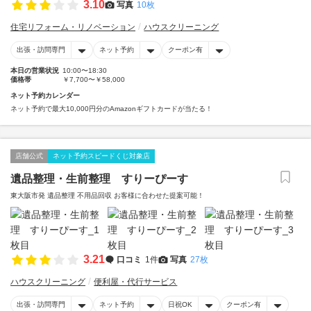
3.10
写真
10枚
住宅リフォーム・リノベーション
ハウスクリーニング
出張・訪問専門
ネット予約
クーポン有
本日の営業状況
10:00〜18:30
価格帯
￥7,700〜￥58,000
ネット予約カレンダー
ネット予約で最大10,000円分のAmazonギフトカードが当たる！
店舗公式
ネット予約スピードくじ対象店
遺品整理・生前整理 すりーぴーす
東大阪市発 遺品整理 不用品回収 お客様に合わせた提案可能！
3.21
口コミ
1件
写真
27枚
ハウスクリーニング
便利屋・代行サービス
出張・訪問専門
ネット予約
日祝OK
クーポン有