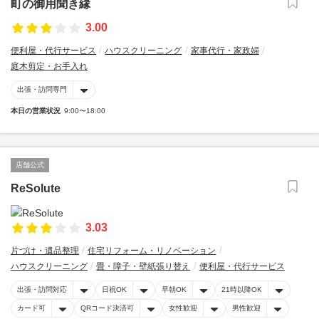
町の御用聞き縁
3.00
便利屋・代行サービス
ハウスクリーニング
家事代行・家政婦
庭木剪定・お手入れ
出張・訪問専門
本日の営業状況
9:00〜18:00
店舗公式
ReSolute
3.03
片づけ・遺品整理
住宅リフォーム・リノベーション
ハウスクリーニング
畳・障子・壁紙張り替え
便利屋・代行サービス
出張・訪問対応
日祝OK
早朝OK
21時以降OK
カード可
QRコード決済可
女性歓迎
男性歓迎