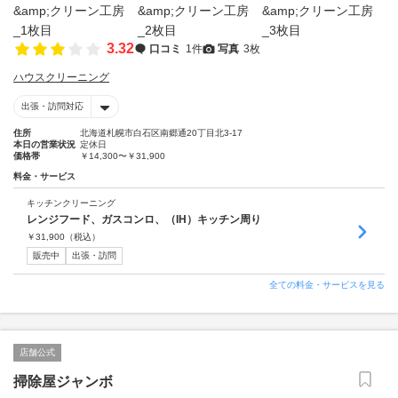
3.32
口コミ
1件
写真
3枚
ハウスクリーニング
出張・訪問対応
住所
北海道札幌市白石区南郷通20丁目北3-17
本日の営業状況
定休日
価格帯
￥14,300〜￥31,900
料金・サービス
キッチンクリーニング
レンジフード、ガスコンロ、（IH）キッチン周り
￥
31,900
（税込）
販売中
出張・訪問
全ての料金・サービスを見る
店舗公式
掃除屋ジャンボ