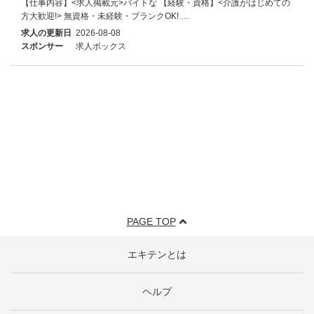
【仕事内容】<求人掲載元>バイトな 【経験・資格】<介護がはじめての
方大歓迎!> 無資格・未経験・ブランクOK! …
求人の更新日
2026-08-08
スポンサー
求人ボックス
PAGE TOP
エキテンとは
ヘルプ