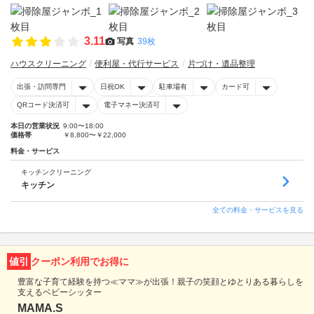
3.11
写真
39枚
ハウスクリーニング
便利屋・代行サービス
片づけ・遺品整理
出張・訪問専門
日祝OK
駐車場有
カード可
QRコード決済可
電子マネー決済可
本日の営業状況
9:00〜18:00
価格帯
￥8,800〜￥22,000
料金・サービス
キッチンクリーニング
キッチン
全ての料金・サービスを見る
値引
クーポン利用でお得に
豊富な子育て経験を持つ≪ママ≫が出張！親子の笑顔とゆとりある暮らしを
支えるベビーシッター
MAMA.S