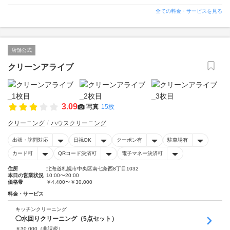
全ての料金・サービスを見る
店舗公式
クリーンアライブ
3.09
写真
15枚
クリーニング
ハウスクリーニング
出張・訪問対応
日祝OK
クーポン有
駐車場有
カード可
QRコード決済可
電子マネー決済可
住所
北海道札幌市中央区南七条西8丁目1032
本日の営業状況
10:00〜20:00
価格帯
￥4,400〜￥30,000
料金・サービス
キッチンクリーニング
◯水回りクリーニング（5点セット）
￥
30,000
（非課税）