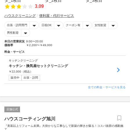
3.09
ハウスクリーニング
便利屋・代行サービス
出張・訪問専門
日祝OK
クーポン有
女性歓迎
男性歓迎
本日の営業状況
9:00〜20:00
価格帯
￥2,200〜￥49,000
料金・サービス
キッチンクリーニング
キッチン・換気扇セットクリーニング
￥
22,000
（税込）
販売中
出張・訪問
全ての料金・サービスを見る
店舗公式
ハウスコーティング旭川
『美装以上リフォーム未満』大掛かりな工事なしで新築の輝きが蘇る！コスパ抜群の感動施
工