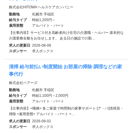
株式会社HITOWA ヘルスケアカンパニー
勤務地
札幌市 手稲区
給与タイプ
時給1,205円～
雇用形態
アルバイト・パート
【仕事内容】サービス付き高齢者向け住宅の介護職・ヘルパー 基本的な
介護業務全般をお任せします。 ある日の施設での勤…
求人の更新日
2026-08-08
スポンサー
求人ボックス
清掃 給与前払い制度開始 お部屋の掃除·調理などの家
事代行
株式会社ベアーズ
勤務地
札幌市 手稲区
給与タイプ
時給1,100円～2,000円
雇用形態
アルバイト・パート
【仕事内容】<職種> 各ご家庭で時間制の家事サポート [ア・パ]清掃員・
掃除 <雇用形態> アルバイト・パート <…
求人の更新日
2026-08-02
スポンサー
求人ボックス