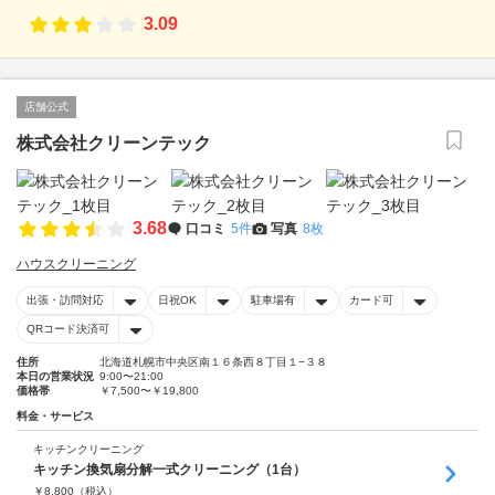
3.09
店舗公式
株式会社クリーンテック
3.68
口コミ
5件
写真
8枚
ハウスクリーニング
出張・訪問対応
日祝OK
駐車場有
カード可
QRコード決済可
住所
北海道札幌市中央区南１６条西８丁目１−３８
本日の営業状況
9:00〜21:00
価格帯
￥7,500〜￥19,800
料金・サービス
キッチンクリーニング
キッチン換気扇分解一式クリーニング（1台）
￥
8,800
（税込）