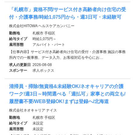
「札幌市」資格不問/サービス付き高齢者向け住宅の受
付・介護事務/時給1,075円から・週3日可・未経験可
株式会社HITOWA ヘルスケアカンパニー
勤務地
札幌市 手稲区
給与タイプ
時給1,075円～
雇用形態
アルバイト・パート
【仕事内容】サービス付き高齢者向け住宅の受付・介護事務 施設の事務
所内での一般事務、データ入力、お客様対応を中心にお…
求人の更新日
2026-08-08
スポンサー
求人ボックス
清掃員・掃除/無資格&未経験OK/ネオキャリアの介護
ワーク!週3日～時間選べる「週払可」家事との両立も/
履歴書不要/WEB登録OK!まずは登録へ/北海道
株式会社ネオキャリア ナイス
勤務地
札幌市 手稲区
給与タイプ
未設定
雇用形態
未設定