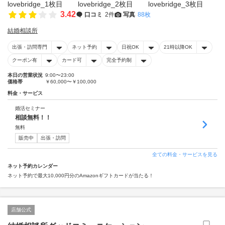
3.42
口コミ
2件
写真
88枚
結婚相談所
出張・訪問専門
ネット予約
日祝OK
21時以降OK
クーポン有
カード可
完全予約制
本日の営業状況
9:00〜23:00
価格帯
￥60,000〜￥100,000
料金・サービス
婚活セミナー
相談無料！！
無料
販売中
出張・訪問
全ての料金・サービスを見る
ネット予約カレンダー
ネット予約で最大10,000円分のAmazonギフトカードが当たる！
店舗公式