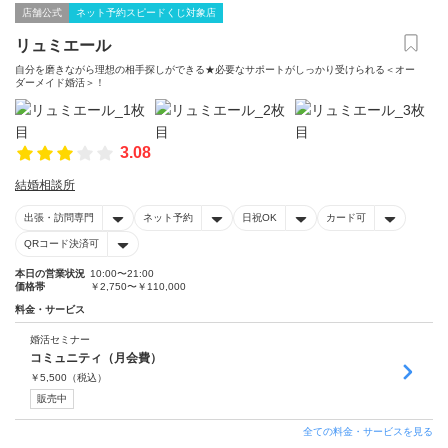
店舗公式
ネット予約スピードくじ対象店
リュミエール
自分を磨きながら理想の相手探しができる★必要なサポートがしっかり受けられる＜オー
ダーメイド婚活＞！
3.08
結婚相談所
出張・訪問専門
ネット予約
日祝OK
カード可
QRコード決済可
本日の営業状況
10:00〜21:00
価格帯
￥2,750〜￥110,000
料金・サービス
婚活セミナー
コミュニティ（月会費）
￥
5,500
（税込）
販売中
全ての料金・サービスを見る