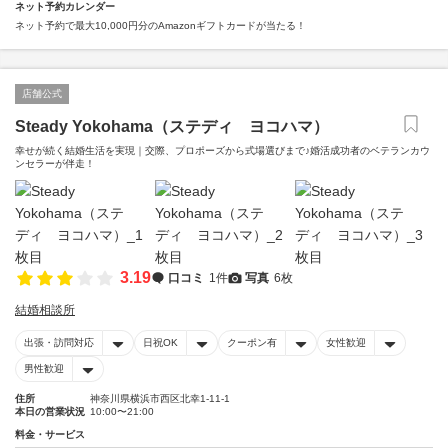
ネット予約カレンダー
ネット予約で最大10,000円分のAmazonギフトカードが当たる！
店舗公式
Steady Yokohama（ステディ ヨコハマ）
幸せが続く結婚生活を実現｜交際、プロポーズから式場選びまで♪婚活成功者のベテランカウ
ンセラーが伴走！
3.19
口コミ
1件
写真
6枚
結婚相談所
出張・訪問対応
日祝OK
クーポン有
女性歓迎
男性歓迎
住所
神奈川県横浜市西区北幸1-11-1
本日の営業状況
10:00〜21:00
料金・サービス