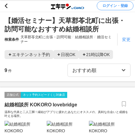
ログイン・登録
【婚活セミナー】天草郡苓北町に出張・
訪問可能なおすすめ結婚相談所
天草郡苓北町に出張・訪問可能
結婚相談所
婚活セミ
変更
検索条件
ナー
エキテンネット予約
日祝OK
21時以降OK
9
件
店舗公式
ネット予約スピードくじ対象店
結婚相談所 KOKORO lovebridge
温和な代表と二人三脚！縁結びアプリに疲れたあなたにオススメの、真剣な出会いと成婚を
叶える場所。