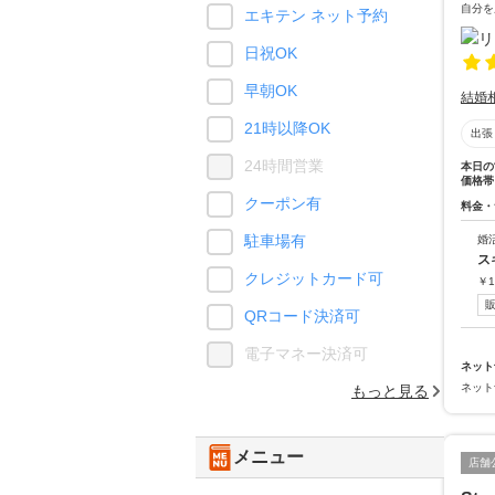
自分を
エキテン ネット予約
日祝OK
早朝OK
結婚
21時以降OK
出張
24時間営業
本日の
価格帯
クーポン有
料金・
駐車場有
婚
ス
クレジットカード可
￥
1
QRコード決済可
電子マネー決済可
ネット
ネット
もっと見る
メニュー
店舗