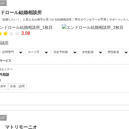
公式
ンドロール結婚相談所
「結婚したい！」と思えるお相手が見つかる結婚相談所｜専任カウンセラーが手厚くサポートいた
3.08
相談所
・訪問専門
カード可
完全予約制
女性歓迎
男性歓迎
サービス
活セミナー
料相談
料
販売中
出張・訪問
公式
う マトリモーニオ