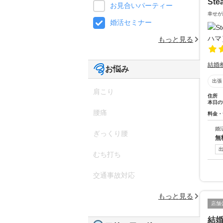
St
お見合いパーティー
幸せが
婚活セミナー
もっと見る
結婚
お悩み
出張
肩こり
住所
本日の
腰痛
料金・
婚
ぎっくり腰
無
むち打ち
交通事故対応
もっと見る
店舗
結婚