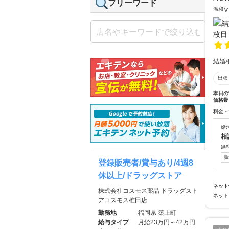
フリーワード
温和な
結婚
出張
本日の
価格帯
料金・
婚
相
無
登録販売者/賞与あり/4週8
休以上/ドラッグストア
ネット
株式会社コスモス薬品 ドラッグスト
ネット
アコスモス椎田店
勤務地
福岡県 築上町
給与タイプ
月給23万円～42万円