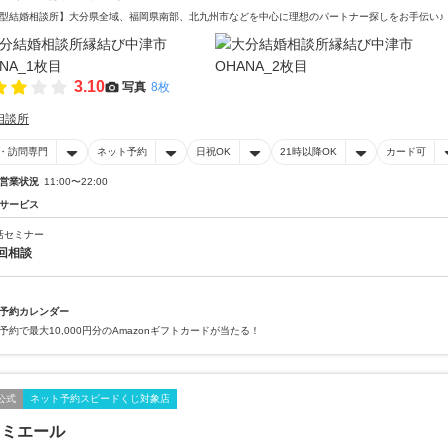
型結婚相談所】大分県全域、福岡県南部、北九州市などを中心に理想のパートナー探しをお手伝い♪
3.10
写真
8枚
相談所
・訪問専門
ネット予約
日祝OK
21時以降OK
カード可
営業状況
11:00〜22:00
サービス
活セミナー
回相談
予約カレンダー
予約で最大10,000円分のAmazonギフトカードが当たる！
公式
ネット予約スピードくじ対象店
ュミエール