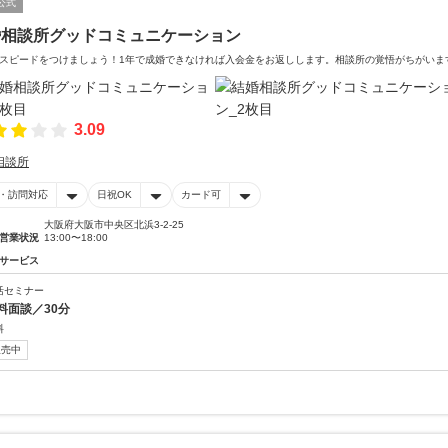
公式
婚相談所グッドコミュニケーション
スピードをつけましょう！1年で成婚できなければ入会金をお返しします。相談所の覚悟がちがいま
3.09
相談所
・訪問対応
日祝OK
カード可
大阪府大阪市中央区北浜3-2-25
営業状況
13:00〜18:00
サービス
活セミナー
料面談／30分
料
販売中