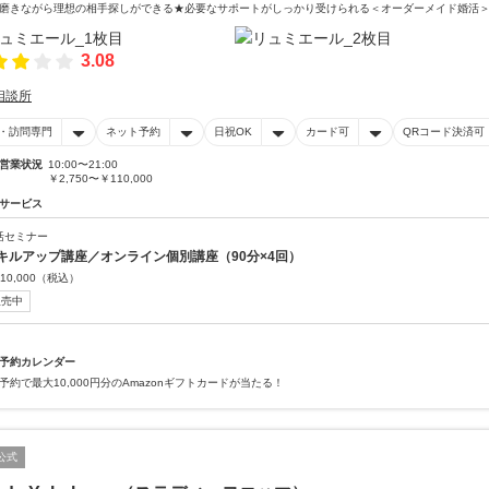
磨きながら理想の相手探しができる★必要なサポートがしっかり受けられる＜オーダーメイド婚活
3.08
相談所
・訪問専門
ネット予約
日祝OK
カード可
QRコード決済可
営業状況
10:00〜21:00
￥2,750〜￥110,000
サービス
活セミナー
キルアップ講座／オンライン個別講座（90分×4回）
10,000
（税込）
販売中
予約カレンダー
予約で最大10,000円分のAmazonギフトカードが当たる！
公式