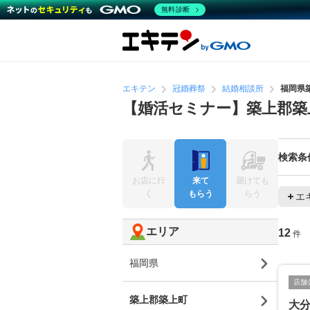
無料診断
エキテン
冠婚葬祭
結婚相談所
福岡県
【婚活セミナー】築上郡築
検索条
お店に行
来て
届けても
く
もらう
らう
エ
エリア
12
件
福岡県
店舗
築上郡築上町
大分