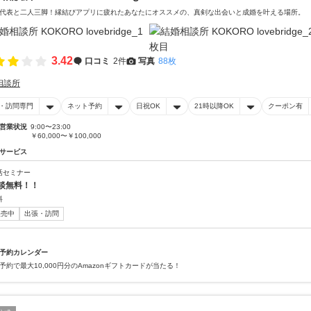
代表と二人三脚！縁結びアプリに疲れたあなたにオススメの、真剣な出会いと成婚を叶える場所。
3.42
口コミ
2件
写真
88枚
相談所
・訪問専門
ネット予約
日祝OK
21時以降OK
クーポン有
営業状況
9:00〜23:00
￥60,000〜￥100,000
サービス
活セミナー
談無料！！
料
販売中
出張・訪問
予約カレンダー
予約で最大10,000円分のAmazonギフトカードが当たる！