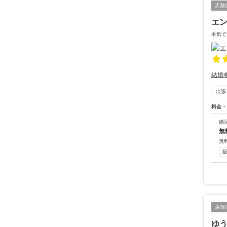
店舗
エ
本気で
結婚
出張
料金・
婚
無
無
店舗
ゆ