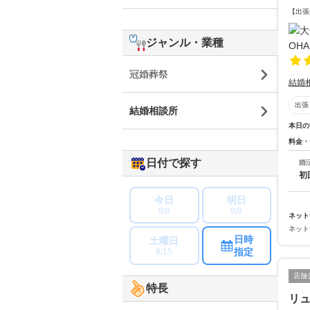
【出張
ジャンル・業種
冠婚葬祭
結婚
出張
結婚相談所
本日の
料金・
日付で探す
婚
初
今日
明日
8/8
8/9
ネット
ネット
日時
土曜日
指定
8/15
店舗
特長
リ