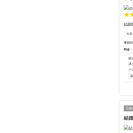
結婚
出張
本日の
料金・
婚
ス
￥
1
店舗
結婚