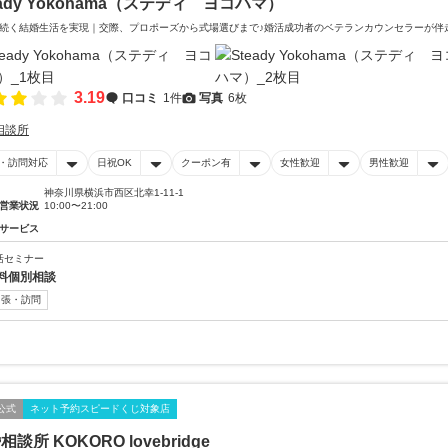
eady Yokohama（ステディ ヨコハマ）
続く結婚生活を実現｜交際、プロポーズから式場選びまで♪婚活成功者のベテランカウンセラーが伴
3.19
口コミ
1件
写真
6枚
相談所
・訪問対応
日祝OK
クーポン有
女性歓迎
男性歓迎
神奈川県横浜市西区北幸1-11-1
営業状況
10:00〜21:00
サービス
活セミナー
料個別相談
出張・訪問
公式
ネット予約スピードくじ対象店
相談所 KOKORO lovebridge