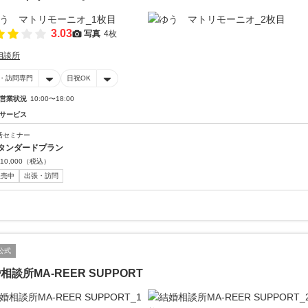
3.03
写真
4枚
相談所
・訪問専門
日祝OK
営業状況
10:00〜18:00
サービス
活セミナー
タンダードプラン
10,000
（税込）
販売中
出張・訪問
公式
相談所MA-REER SUPPORT