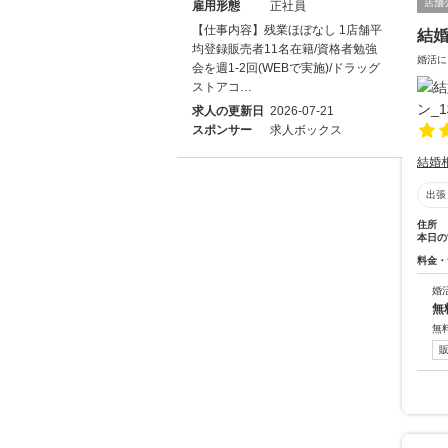
店舗
雇用形態
正社員
【仕事内容】残業ほぼなし 1店舗平
結
均登録販売者11名在籍/資格者勉強
婚活に
会を週1-2回(WEBで実施)/ドラッグ
ストアコ…
求人の更新日
2026-07-21
スポンサー
求人ボックス
結婚
出張
住所
本日の
料金・
婚
無
無