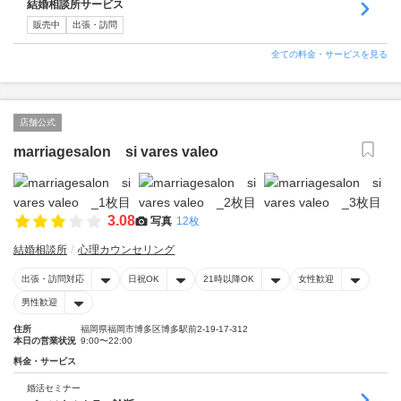
結婚相談所サービス
販売中
出張・訪問
全ての料金・サービスを見る
店舗公式
marriagesalon si vares valeo
3.08
写真
12枚
結婚相談所
心理カウンセリング
出張・訪問対応
日祝OK
21時以降OK
女性歓迎
男性歓迎
住所
福岡県福岡市博多区博多駅前2-19-17-312
本日の営業状況
9:00〜22:00
料金・サービス
婚活セミナー