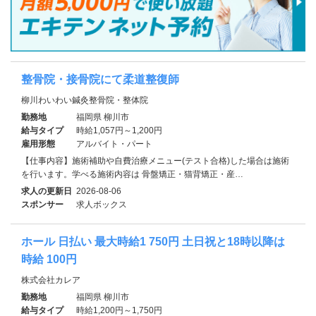
整骨院・接骨院にて柔道整復師
柳川わいわい鍼灸整骨院・整体院
勤務地
福岡県 柳川市
給与タイプ
時給1,057円～1,200円
雇用形態
アルバイト・パート
【仕事内容】施術補助や自費治療メニュー(テスト合格)した場合は施術
を行います。学べる施術内容は 骨盤矯正・猫背矯正・産…
求人の更新日
2026-08-06
スポンサー
求人ボックス
ホール 日払い 最大時給1 750円 土日祝と18時以降は
時給 100円
株式会社カレア
勤務地
福岡県 柳川市
給与タイプ
時給1,200円～1,750円