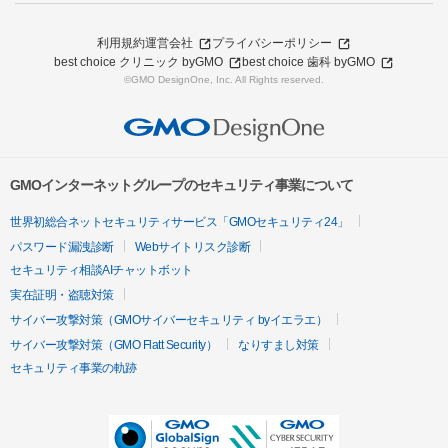
利用規約
運営会社
プライバシーポリシー
best choice クリニック byGMO
best choice 歯科 byGMO
©GMO DesignOne, Inc. All Rights reserved.
GMOインターネットグループのセキュリティ事業について
世界初総合ネットセキュリティサービス「GMOセキュリティ24」
パスワード漏洩診断
Webサイトリスク診断
セキュリティ相談AIチャットボット
実在証明・盗聴対策
サイバー攻撃対策（GMOサイバーセキュリティ byイエラエ）
サイバー攻撃対策（GMO Flatt Security）
なりすまし対策
セキュリティ事業の軌跡