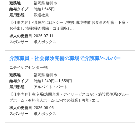
勤務地
福岡県 柳川市
給与タイプ
時給1,545円
雇用形態
派遣社員
【仕事内容】<具体的には> シーツ交換 環境整備 お食事の配膳・下膳・
お茶出し 清掃(掃き掃除・ゴミ回収) …
求人の更新日
2026-07-11
スポンサー
求人ボックス
介護職員・社会保険完備の職場で介護職/ヘルパー
ニチイケアセンター柳川
勤務地
福岡県 柳川市
給与タイプ
時給1,249円～1,659円
雇用形態
アルバイト・パート
【仕事内容】在宅系(訪問介護・デイサービスほか)・施設居住系(グルー
プホーム・有料老人ホームほか)での就業も可能!(エ…
求人の更新日
2026-08-06
スポンサー
求人ボックス