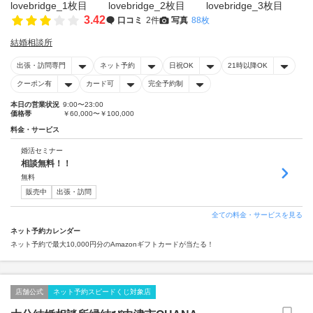
3.42
口コミ
2件
写真
88枚
結婚相談所
出張・訪問専門
ネット予約
日祝OK
21時以降OK
クーポン有
カード可
完全予約制
本日の営業状況
9:00〜23:00
価格帯
￥60,000〜￥100,000
料金・サービス
婚活セミナー
相談無料！！
無料
販売中
出張・訪問
全ての料金・サービスを見る
ネット予約カレンダー
ネット予約で最大10,000円分のAmazonギフトカードが当たる！
店舗公式
ネット予約スピードくじ対象店