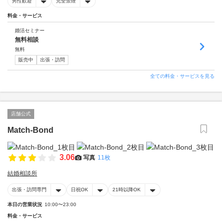
男性歓迎
完全禁煙
料金・サービス
婚活セミナー
無料相談
無料
販売中
出張・訪問
全ての料金・サービスを見る
店舗公式
Match-Bond
3.06
写真
11枚
結婚相談所
出張・訪問専門
日祝OK
21時以降OK
本日の営業状況
10:00〜23:00
料金・サービス