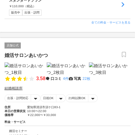
スタンダードプラン
￥
110,000
（税込）
販売中
出張・訪問
全ての料金・サービスを見る
店舗公式
婚活サロンあいかつ
3.58
口コミ
4件
写真
22枚
結婚相談所
出張・訪問対応
日祝OK
21時以降OK
住所
愛知県清須市須ケ口83-1
本日の営業状況
10:00〜22:00
価格帯
￥22,000〜￥33,000
料金・サービス
婚活セミナー