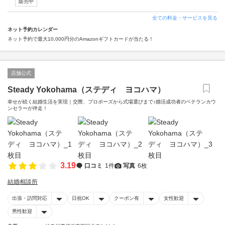
販売中
全ての料金・サービスを見る
ネット予約カレンダー
ネット予約で最大10,000円分のAmazonギフトカードが当たる！
店舗公式
Steady Yokohama（ステディ ヨコハマ）
幸せが続く結婚生活を実現｜交際、プロポーズから式場選びまで♪婚活成功者のベテランカウ
ンセラーが伴走！
3.19
口コミ
1件
写真
6枚
結婚相談所
出張・訪問対応
日祝OK
クーポン有
女性歓迎
男性歓迎