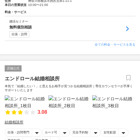
住所
神奈川県横浜市西区北幸1-11-1
本日の営業状況
10:00〜21:00
料金・サービス
婚活セミナー
無料個別相談
出張・訪問
全ての料金・サービスを見る
店舗公式
エンドロール結婚相談所
本気で「結婚したい！」と思えるお相手が見つかる結婚相談所｜専任カウンセラーが手厚く
サポートいたします
3.08
結婚相談所
出張・訪問専門
カード可
完全予約制
女性歓迎