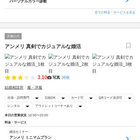
パーソナルカラー診断
全ての料金・サービスを見る
店舗公式
アンメリ 真剣でカジュアルな婚活
3.10
写真
36枚
結婚相談所
服・洋服
出張・訪問専門
日祝OK
カード可
QRコード決済可
レンタル
アウトレットコーナーあり
本日の営業状況
10:00〜20:00
料金・サービス
婚活セミナー
アンメリ ミニマムプラン