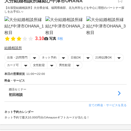
大分結婚相談所縁結び中津市OHANA
【出張型結婚相談所】大分県全域、福岡県南部、北九州市などを中心に理想のパートナー探
しをお手伝い♪
3.10
写真
8枚
結婚相談所
出張・訪問専門
ネット予約
日祝OK
21時以降OK
カード可
女性歓迎
男性歓迎
本日の営業状況
11:00〜22:00
料金・サービス
婚活セミナー
初回相談
全ての料金・サービスを見る
ネット予約カレンダー
ネット予約で最大10,000円分のAmazonギフトカードが当たる！