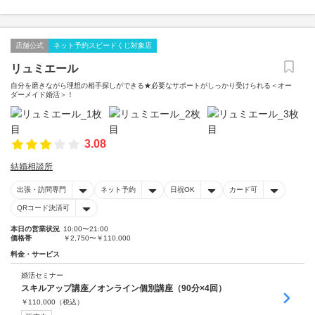
店舗公式
ネット予約スピードくじ対象店
リュミエール
自分を磨きながら理想の相手探しができる★必要なサポートがしっかり受けられる＜オー
ダーメイド婚活＞！
3.08
結婚相談所
出張・訪問専門
ネット予約
日祝OK
カード可
QRコード決済可
本日の営業状況
10:00〜21:00
価格帯
￥2,750〜￥110,000
料金・サービス
婚活セミナー
スキルアップ講座／オンライン個別講座（90分×4回）
￥
110,000
（税込）