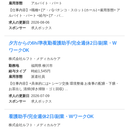
雇用形態
アルバイト・パート
【仕事内容】<職種> [ア・パ]パチンコ・スロット(ホール) <雇用形態> ア
ルバイト・パート <給与> [ア・パ…
求人の更新日
2026-08-06
スポンサー
求人ボックス
夕方からの6h/準夜勤看護助手/完全週休2日/副業・W
ワークOK
株式会社ルフト・メディカルケア
勤務地
福岡県 柳川市
給与タイプ
時給1,545円
雇用形態
派遣社員
【仕事内容】<具体的には> シーツ交換 環境整備 お食事の配膳・下膳・
お茶出し 清掃(掃き掃除・ゴミ回収) …
求人の更新日
2026-07-09
スポンサー
求人ボックス
看護助手/完全週休2日/副業・WワークOK
株式会社ルフト・メディカルケア