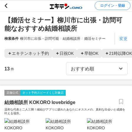
ログイン・登録
【婚活セミナー】柳川市に出張・訪問可
能なおすすめ結婚相談所
変更
検索条件
柳川市に出張・訪問可能
結婚相談所
婚活セミナー
エキテンネット予約
日祝OK
早朝OK
21時以降OK
13
件
店舗公式
ネット予約スピードくじ対象店
結婚相談所 KOKORO lovebridge
温和な代表と二人三脚！縁結びアプリに疲れたあなたにオススメの、真剣な出会いと成婚を
叶える場所。