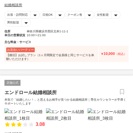
結婚相談所
出張・訪問対応
日祝OK
クーポン有
女性歓迎
男性歓迎
住所
神奈川県横浜市西区北幸1-11-1
本日の営業状況
10:00〜21:00
主な料金・サービス
お見合いパーティー
10,000
￥
（税込）
【婚活】お試しプラン（1ヶ月間限定で会員様と同じサービスを体
験いただけます）
店舗公式
エンドロール結婚相談所
本気で「結婚したい！」と思えるお相手が見つかる結婚相談所｜専任カウンセラーが手厚く
サポートいたします
3.08