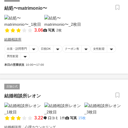
結処〜matrimonio〜
3.06
写真
2枚
結婚相談所
出張・訪問専門
日祝OK
クーポン有
女性歓迎
男性歓迎
本日の営業状況
10:00〜17:00
店舗公式
結婚相談所レオン
3.22
口コミ
1件
写真
15枚
結婚相談所
心理カウンセリング