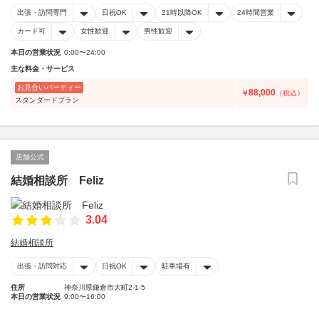
出張・訪問専門
日祝OK
21時以降OK
24時間営業
カード可
女性歓迎
男性歓迎
本日の営業状況
0:00〜24:00
主な料金・サービス
お見合いパーティー
88,000
￥
（税込）
スタンダードプラン
店舗公式
結婚相談所 Feliz
3.04
結婚相談所
出張・訪問対応
日祝OK
駐車場有
住所
神奈川県鎌倉市大町2-1-5
本日の営業状況
9:00〜16:00