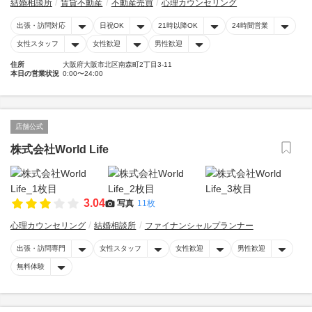
結婚相談所
賃貸不動産
不動産売買
心理カウンセリング
出張・訪問対応
日祝OK
21時以降OK
24時間営業
女性スタッフ
女性歓迎
男性歓迎
住所
大阪府大阪市北区南森町2丁目3-11
本日の営業状況
0:00〜24:00
店舗公式
株式会社World Life
3.04
写真
11枚
心理カウンセリング
結婚相談所
ファイナンシャルプランナー
出張・訪問専門
女性スタッフ
女性歓迎
男性歓迎
無料体験