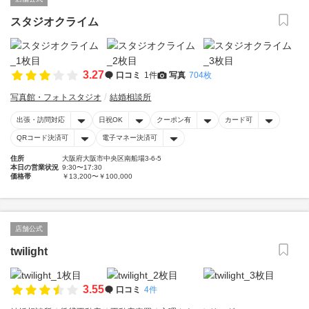
スタジオクライム
3.27
口コミ
1件
写真
704枚
写真館・フォトスタジオ
結婚相談所
出張・訪問対応
日祝OK
クーポン有
カード可
QRコード決済可
電子マネー決済可
住所
大阪府大阪市中央区南船場3-6-5
本日の営業状況
9:30〜17:30
価格帯
￥13,200〜￥100,000
店舗公式
twilight
3.55
口コミ
4件