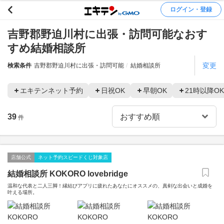
ログイン・登録
吉野郡野迫川村に出張・訪問可能なおす
すめ結婚相談所
変更
検索条件
吉野郡野迫川村に出張・訪問可能
結婚相談所
エキテンネット予約
日祝OK
早朝OK
21時以降OK
39
件
店舗公式
ネット予約スピードくじ対象店
結婚相談所 KOKORO lovebridge
温和な代表と二人三脚！縁結びアプリに疲れたあなたにオススメの、真剣な出会いと成婚を
叶える場所。