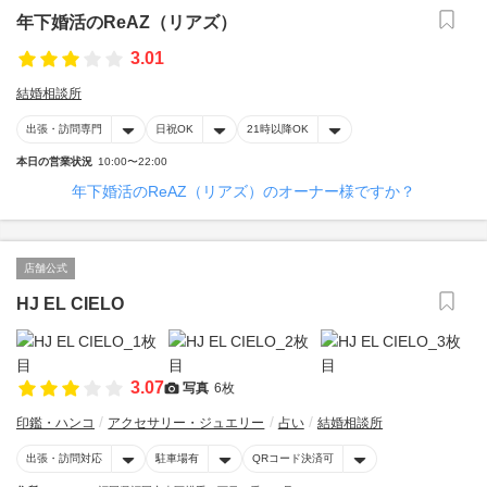
年下婚活のReAZ（リアズ）
3.01
結婚相談所
出張・訪問専門
日祝OK
21時以降OK
本日の営業状況
10:00〜22:00
年下婚活のReAZ（リアズ）のオーナー様ですか？
店舗公式
HJ EL CIELO
3.07
写真
6枚
印鑑・ハンコ
アクセサリー・ジュエリー
占い
結婚相談所
出張・訪問対応
駐車場有
QRコード決済可