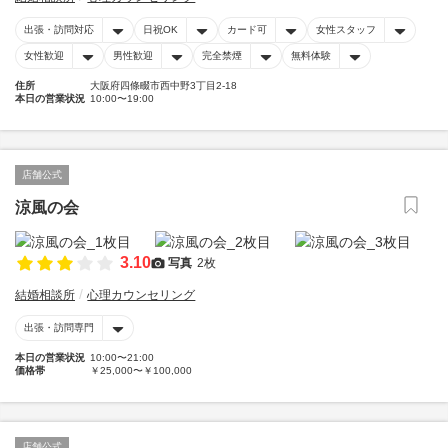
出張・訪問対応
日祝OK
カード可
女性スタッフ
女性歓迎
男性歓迎
完全禁煙
無料体験
住所
大阪府四條畷市西中野3丁目2-18
本日の営業状況
10:00〜19:00
店舗公式
涼風の会
3.10
写真
2枚
結婚相談所
心理カウンセリング
出張・訪問専門
本日の営業状況
10:00〜21:00
価格帯
￥25,000〜￥100,000
店舗公式