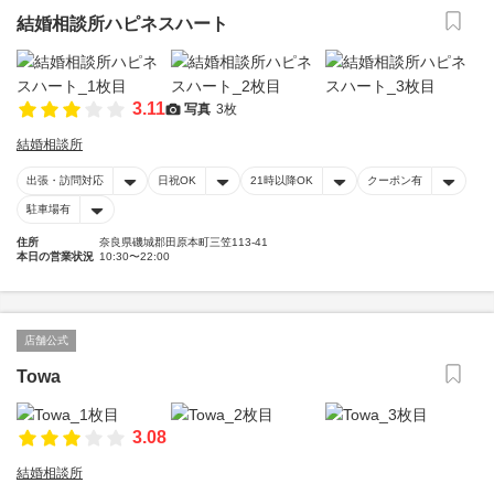
結婚相談所ハピネスハート
3.11
写真
3枚
結婚相談所
出張・訪問対応
日祝OK
21時以降OK
クーポン有
駐車場有
住所
奈良県磯城郡田原本町三笠113-41
本日の営業状況
10:30〜22:00
店舗公式
Towa
3.08
結婚相談所