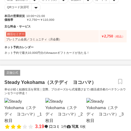
QRコード決済可
本日の営業状況
10:00〜21:00
価格帯
￥2,750〜￥110,000
主な料金・サービス
婚活セミナー
2,750
￥
（税込）
プレミアム会員／コミュニティ（月会費）
ネット予約カレンダー
ネット予約で最大10,000円分のAmazonギフトカードが当たる！
店舗公式
Steady Yokohama（ステディ ヨコハマ）
幸せが続く結婚生活を実現｜交際、プロポーズから式場選びまで♪婚活成功者のベテランカウ
ンセラーが伴走！
3.19
口コミ
1件
写真
6枚