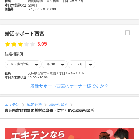
住所
福岡県福岡市南区横手３丁目５番２７号
本日の営業状況
定休日
価格帯
￥1,000〜￥30,000
婚活サポート西宮
3.05
結婚相談所
出張・訪問対応
日祝OK
カード可
住所
兵庫県西宮市甲東園１丁目１−６−１１０
本日の営業状況
10:00〜20:00
婚活サポート西宮のオーナー様ですか？
エキテン
冠婚葬祭
結婚相談所
奈良県吉野郡野迫川村に出張・訪問可能な結婚相談所