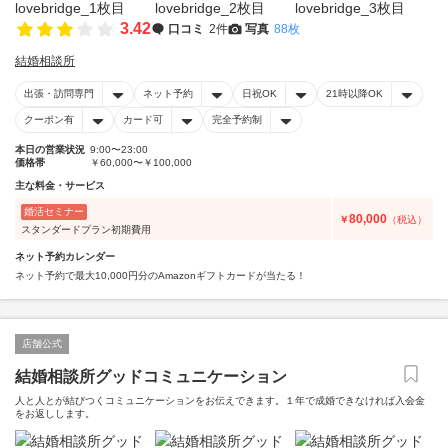
3.42
口コミ
2件
写真
88枚
結婚相談所
出張・訪問専門
ネット予約
日祝OK
21時以降OK
クーポン有
カード可
完全予約制
本日の営業状況
9:00〜23:00
価格帯
￥60,000〜￥100,000
主な料金・サービス
婚活セミナー
80,000
￥
（税込）
スタンダードプラン初期費用
ネット予約カレンダー
ネット予約で最大10,000円分のAmazonギフトカードが当たる！
店舗公式
結婚相談所グッドコミュニケーション
人と人とが結びつくコミュニケーションをお伝えできます。１年で成婚できなければ入会金
をお返しします。