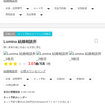
結婚相談所
出張・訪問専門
カード可
完全予約制
女性歓迎
男性歓迎
完全禁煙
店舗公式
ネット予約スピードくじ対象店
Lumina 結婚相談所
輝く未来の為に出会いを大切に育む
3.07
写真
3枚
結婚相談所
心理カウンセリング
出張・訪問専門
ネット予約
日祝OK
早朝OK
21時以降OK
本日の営業状況
6:30〜22:00
ネット予約カレンダー
ネット予約で最大10,000円分のAmazonギフトカードが当たる！