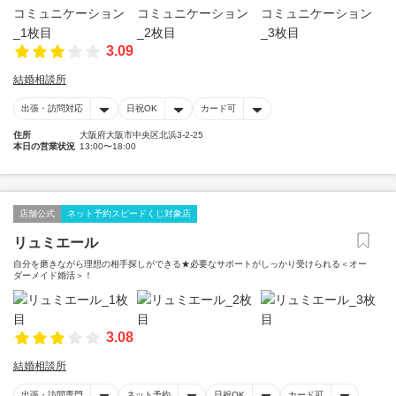
3.09
結婚相談所
出張・訪問対応
日祝OK
カード可
住所
大阪府大阪市中央区北浜3-2-25
本日の営業状況
13:00〜18:00
店舗公式
ネット予約スピードくじ対象店
リュミエール
自分を磨きながら理想の相手探しができる★必要なサポートがしっかり受けられる＜オー
ダーメイド婚活＞！
3.08
結婚相談所
出張・訪問専門
ネット予約
日祝OK
カード可