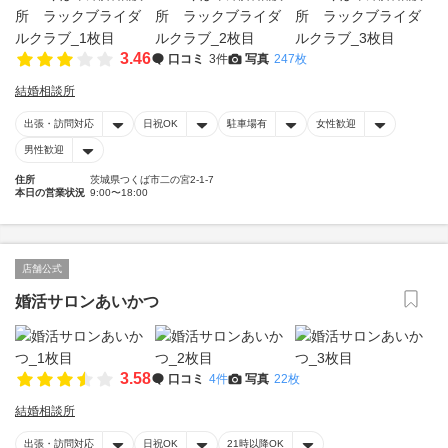
3.46
口コミ
3件
写真
247枚
結婚相談所
出張・訪問対応
日祝OK
駐車場有
女性歓迎
男性歓迎
住所
茨城県つくば市二の宮2-1-7
本日の営業状況
9:00〜18:00
店舗公式
婚活サロンあいかつ
3.58
口コミ
4件
写真
22枚
結婚相談所
出張・訪問対応
日祝OK
21時以降OK