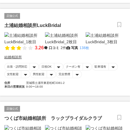
店舗公式
土浦結婚相談所LuckBridal
3.26
口コミ
2件
写真
138枚
結婚相談所
出張・訪問対応
日祝OK
クーポン有
駐車場有
女性歓迎
男性歓迎
完全禁煙
住所
茨城県土浦市東若松町3381-2
本日の営業状況
9:00〜18:00
店舗公式
つくば市結婚相談所 ラックブライダルクラブ