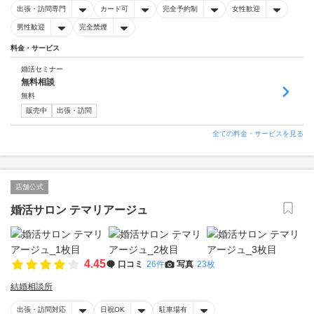
出張・訪問専門
カード可
完全予約制
女性歓迎
男性歓迎
完全禁煙
料金・サービス
婚活セミナー
無料相談
無料
販売中
出張・訪問
全ての料金・サービスを見る
店舗公式
婚活サロン テマリアージュ
4.45
口コミ
26件
写真
23枚
結婚相談所
出張・訪問対応
日祝OK
駐車場有