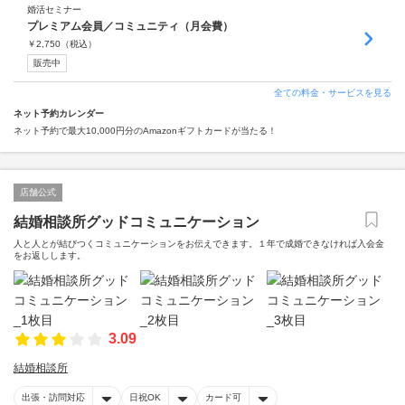
婚活セミナー
プレミアム会員／コミュニティ（月会費）
￥
2,750
（税込）
販売中
全ての料金・サービスを見る
ネット予約カレンダー
ネット予約で最大10,000円分のAmazonギフトカードが当たる！
店舗公式
結婚相談所グッドコミュニケーション
人と人とが結びつくコミュニケーションをお伝えできます。１年で成婚できなければ入会金
をお返しします。
3.09
結婚相談所
出張・訪問対応
日祝OK
カード可