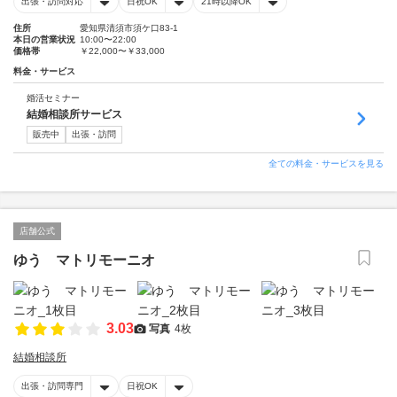
出張・訪問対応
日祝OK
21時以降OK
住所
愛知県清須市須ケ口83-1
本日の営業状況
10:00〜22:00
価格帯
￥22,000〜￥33,000
料金・サービス
婚活セミナー
結婚相談所サービス
販売中
出張・訪問
全ての料金・サービスを見る
店舗公式
ゆう マトリモーニオ
3.03
写真
4枚
結婚相談所
出張・訪問専門
日祝OK