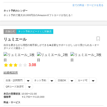
全ての料金・サービスを見る
ネット予約カレンダー
ネット予約で最大10,000円分のAmazonギフトカードが当たる！
店舗公式
ネット予約スピードくじ対象店
リュミエール
自分を磨きながら理想の相手探しができる★必要なサポートがしっかり受けられる＜オー
ダーメイド婚活＞！
3.08
結婚相談所
出張・訪問専門
ネット予約
日祝OK
カード可
QRコード決済可
本日の営業状況
10:00〜21:00
価格帯
￥2,750〜￥110,000
料金・サービス