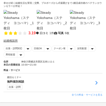
幸せが続く結婚生活を実現｜交際、プロポーズから式場選びまで♪婚活成功者のベテランカウ
ンセラーが伴走！
3.19
口コミ
1件
写真
6枚
結婚相談所
出張・訪問対応
日祝OK
クーポン有
女性歓迎
男性歓迎
住所
神奈川県横浜市西区北幸1-11-1
本日の営業状況
10:00〜21:00
料金・サービス
婚活セミナー
無料個別相談
出張・訪問
全ての料金・サービスを見る