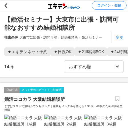
ログイン・登録
【婚活セミナー】大東市に出張・訪問可
能なおすすめ結婚相談所
変更
検索条件
大東市に出張・訪問可能
結婚相談所
婚活セミナー
エキテンネット予約
日祝OK
21時以降OK
24時間
14
件
店舗公式
ネット予約スピードくじ対象店
婚活ココカラ 大阪結婚相談所
まずはスマホで無料カウンセリング｜服装もメンタルも整える！30代・40代のための伴走型
婚活