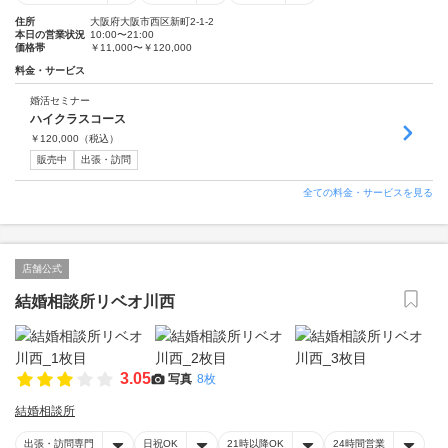
住所
大阪府大阪市西区新町2-1-2
本日の営業状況
10:00〜21:00
価格帯
￥11,000〜￥120,000
料金・サービス
婚活セミナー
ハイクラスコース
￥
120,000
（税込）
販売中
出張・訪問
全ての料金・サービスを見る
店舗公式
結婚相談所リベオ川西
3.05
写真
8枚
結婚相談所
出張・訪問専門
日祝OK
21時以降OK
24時間営業