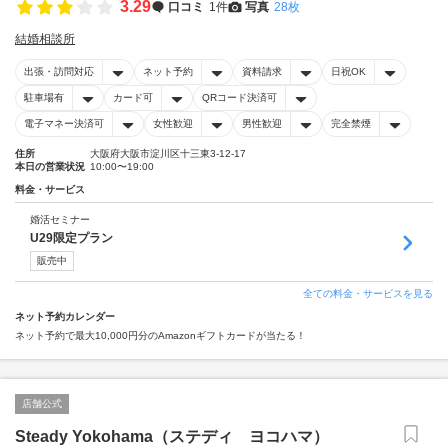
3.29
口コミ
1件
写真
28枚
結婚相談所
出張・訪問対応
ネット予約
資料請求
日祝OK
駐車場有
カード可
QRコード決済可
電子マネー決済可
女性歓迎
男性歓迎
完全禁煙
住所
大阪府大阪市淀川区十三東3-12-17
本日の営業状況
10:00〜19:00
料金・サービス
婚活セミナー
U29限定プラン
販売中
全ての料金・サービスを見る
ネット予約カレンダー
ネット予約で最大10,000円分のAmazonギフトカードが当たる！
店舗公式
Steady Yokohama（ステディ ヨコハマ）