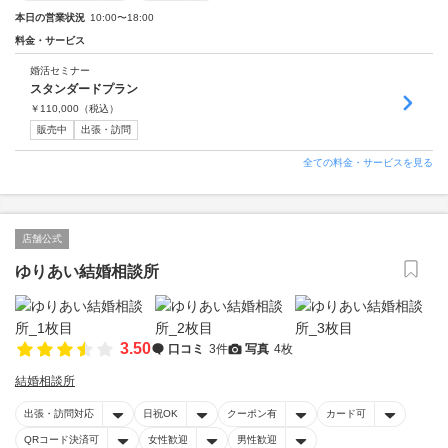
本日の営業状況
10:00〜18:00
料金・サービス
婚活セミナー
スタンダードプラン
￥
110,000
（税込）
販売中
出張・訪問
全ての料金・サービスを見る
店舗公式
ゆりあい結婚相談所
3.50
口コミ
3件
写真
4枚
結婚相談所
出張・訪問対応
日祝OK
クーポン有
カード可
QRコード決済可
女性歓迎
男性歓迎