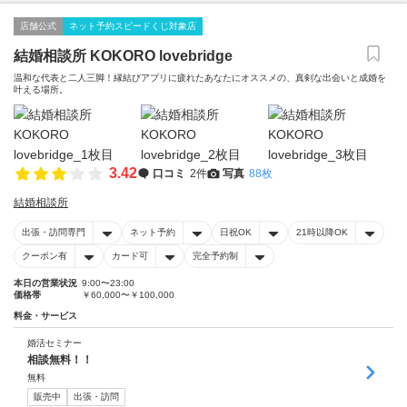
店舗公式
ネット予約スピードくじ対象店
結婚相談所 KOKORO lovebridge
温和な代表と二人三脚！縁結びアプリに疲れたあなたにオススメの、真剣な出会いと成婚を
叶える場所。
3.42
口コミ
2件
写真
88枚
結婚相談所
出張・訪問専門
ネット予約
日祝OK
21時以降OK
クーポン有
カード可
完全予約制
本日の営業状況
9:00〜23:00
価格帯
￥60,000〜￥100,000
料金・サービス
婚活セミナー
相談無料！！
無料
販売中
出張・訪問