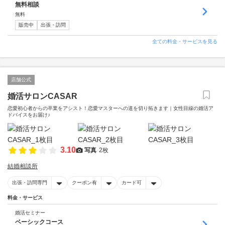
無料相談
無料
販売中
出張・訪問
全ての料金・サービスを見る
店舗公式
婚活サロンCASAR
恋愛初心者からの卒業をアシスト！恋愛マスターへの道を切り拓きます｜女性目線の婚活ア
ドバイスをお届け♪
3.10
写真
2枚
結婚相談所
出張・訪問専門
クーポン有
カード可
料金・サービス
婚活セミナー
ベーシックコース