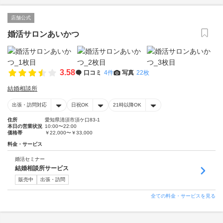
店舗公式
婚活サロンあいかつ
3.58
口コミ
4件
写真
22枚
結婚相談所
出張・訪問対応
日祝OK
21時以降OK
住所
愛知県清須市須ケ口83-1
本日の営業状況
10:00〜22:00
価格帯
￥22,000〜￥33,000
料金・サービス
婚活セミナー
結婚相談所サービス
販売中
出張・訪問
全ての料金・サービスを見る