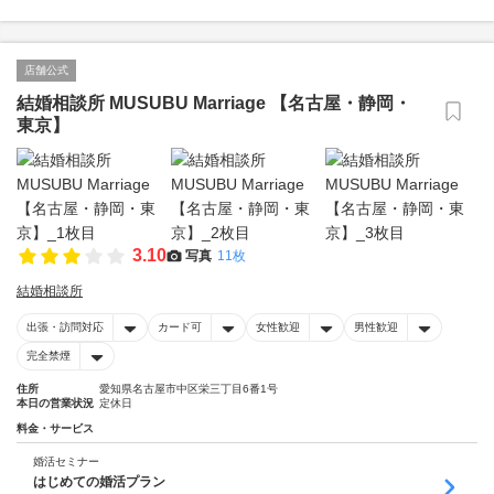
店舗公式
結婚相談所 MUSUBU Marriage 【名古屋・静岡・
東京】
3.10
写真
11枚
結婚相談所
出張・訪問対応
カード可
女性歓迎
男性歓迎
完全禁煙
住所
愛知県名古屋市中区栄三丁目6番1号
本日の営業状況
定休日
料金・サービス
婚活セミナー
はじめての婚活プラン