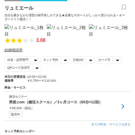
リュミエール
自分を磨きながら理想の相手探しができる★必要なサポートがしっかり受けられる＜オー
ダーメイド婚活＞！
3.08
結婚相談所
出張・訪問専門
ネット予約
日祝OK
カード可
QRコード決済可
本日の営業状況
10:00〜21:00
価格帯
￥2,750〜￥110,000
料金・サービス
婚活セミナー
男前.com（婚活スクール）／3ヶ月コース（60分×12回）
￥
66,000
（税込）
販売中
全ての料金・サービスを見る
ネット予約カレンダー