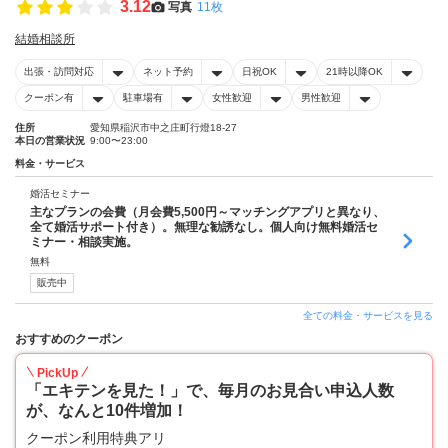
3.12
写真
11枚
結婚相談所
出張・訪問対応
ネット予約
日祝OK
21時以降OK
クーポン有
駐車場有
女性歓迎
男性歓迎
住所
愛知県稲沢市中之庄町行燈18-27
本日の営業状況
9:00〜23:00
料金・サービス
婚活セミナー
主なプランの会費（月会費5,500円～マッチングアプリと異なり、
全て婚活サポート付き）。無理な勧誘なし。個人向け無料婚活セ
ミナー・相談実施。
無料
販売中
全ての料金・サービスを見る
おすすめのクーポン
PickUp
「エキテンを見た！」で、毎月のお見合い申込人数
が、なんと10件増加！
クーポン利用特典アリ