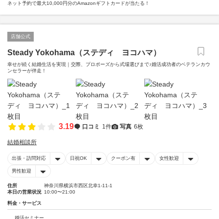
ネット予約で最大10,000円分のAmazonギフトカードが当たる！
店舗公式
Steady Yokohama（ステディ ヨコハマ）
幸せが続く結婚生活を実現｜交際、プロポーズから式場選びまで♪婚活成功者のベテランカウ
ンセラーが伴走！
3.19
口コミ
1件
写真
6枚
結婚相談所
出張・訪問対応
日祝OK
クーポン有
女性歓迎
男性歓迎
住所
神奈川県横浜市西区北幸1-11-1
本日の営業状況
10:00〜21:00
料金・サービス
婚活セミナー