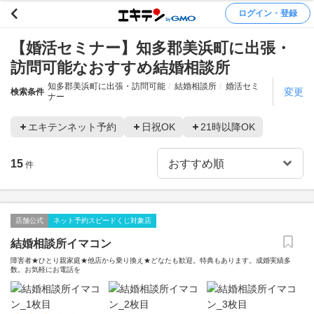
ログイン・登録
【婚活セミナー】知多郡美浜町に出張・
訪問可能なおすすめ結婚相談所
知多郡美浜町に出張・訪問可能
結婚相談所
婚活セミ
変更
検索条件
ナー
エキテンネット予約
日祝OK
21時以降OK
15
件
店舗公式
ネット予約スピードくじ対象店
結婚相談所イマコン
障害者★ひとり親家庭★他店から乗り換え★どなたも歓迎。特典もあります。成婚実績多
数。お気軽にお電話を