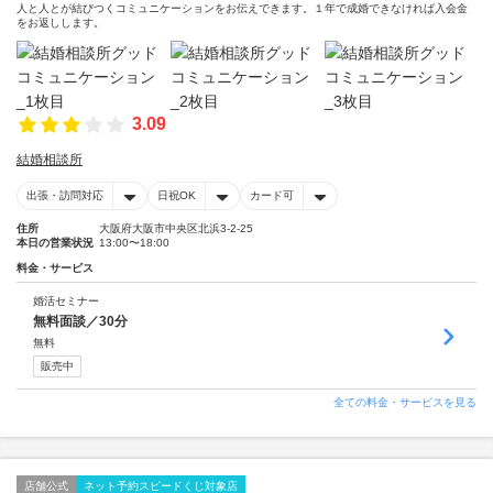
人と人とが結びつくコミュニケーションをお伝えできます。１年で成婚できなければ入会金
をお返しします。
3.09
結婚相談所
出張・訪問対応
日祝OK
カード可
住所
大阪府大阪市中央区北浜3-2-25
本日の営業状況
13:00〜18:00
料金・サービス
婚活セミナー
無料面談／30分
無料
販売中
全ての料金・サービスを見る
店舗公式
ネット予約スピードくじ対象店