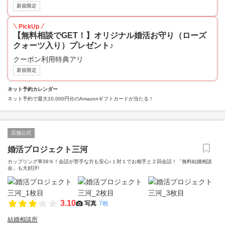
新規限定
PickUp
【無料相談でGET！】オリジナル婚活お守り（ローズ
クォーツ入り）プレゼント♪
クーポン利用特典アリ
新規限定
ネット予約カレンダー
ネット予約で最大10,000円分のAmazonギフトカードが当たる！
店舗公式
婚活プロジェクト三河
カップリング率39％！会話が苦手な方も安心♪１対１でお相手と２回会話！「無料結婚相談
会」も大好評!
3.10
写真
7枚
結婚相談所