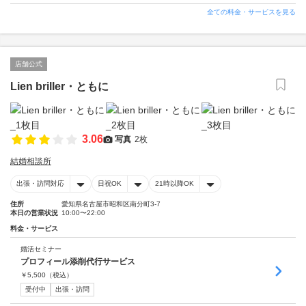
全ての料金・サービスを見る
店舗公式
Lien briller・ともに
3.06
写真
2枚
結婚相談所
出張・訪問対応
日祝OK
21時以降OK
住所
愛知県名古屋市昭和区南分町3-7
本日の営業状況
10:00〜22:00
料金・サービス
婚活セミナー
プロフィール添削代行サービス
￥
5,500
（税込）
受付中
出張・訪問