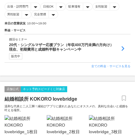
出張・訪問専門
日祝OK
駐車場有
女性歓迎
男性歓迎
完全禁煙
本日の営業状況
10:00〜19:00
料金・サービス
婚活セミナー
20代・シングルマザー応援プラン（年収400万円未満の方向け）
現在、初期費用と成婚料半額キャンペーン中
販売中
全ての料金・サービスを見る
店舗公式
ネット予約スピードくじ対象店
結婚相談所 KOKORO lovebridge
温和な代表と二人三脚！縁結びアプリに疲れたあなたにオススメの、真剣な出会いと成婚を
叶える場所。