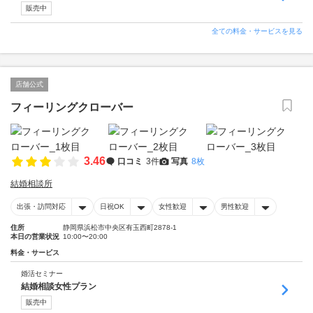
販売中
全ての料金・サービスを見る
店舗公式
フィーリングクローバー
3.46
口コミ
3件
写真
8枚
結婚相談所
出張・訪問対応
日祝OK
女性歓迎
男性歓迎
住所
静岡県浜松市中央区有玉西町2878-1
本日の営業状況
10:00〜20:00
料金・サービス
婚活セミナー
結婚相談女性プラン
販売中