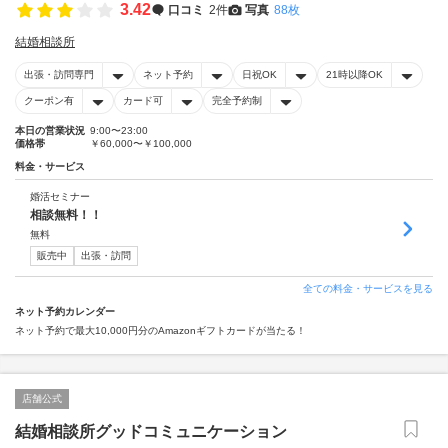
3.42
口コミ
2件
写真
88枚
結婚相談所
出張・訪問専門
ネット予約
日祝OK
21時以降OK
クーポン有
カード可
完全予約制
本日の営業状況
9:00〜23:00
価格帯
￥60,000〜￥100,000
料金・サービス
婚活セミナー
相談無料！！
無料
販売中
出張・訪問
全ての料金・サービスを見る
ネット予約カレンダー
ネット予約で最大10,000円分のAmazonギフトカードが当たる！
店舗公式
結婚相談所グッドコミュニケーション