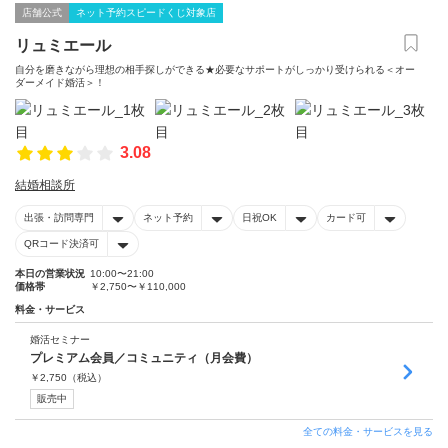
店舗公式
ネット予約スピードくじ対象店
リュミエール
自分を磨きながら理想の相手探しができる★必要なサポートがしっかり受けられる＜オー
ダーメイド婚活＞！
3.08
結婚相談所
出張・訪問専門
ネット予約
日祝OK
カード可
QRコード決済可
本日の営業状況
10:00〜21:00
価格帯
￥2,750〜￥110,000
料金・サービス
婚活セミナー
プレミアム会員／コミュニティ（月会費）
￥
2,750
（税込）
販売中
全ての料金・サービスを見る