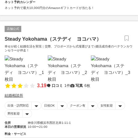
ネット予約カレンダー
ネット予約で最大10,000円分のAmazonギフトカードが当たる！
店舗公式
Steady Yokohama（ステディ ヨコハマ）
幸せが続く結婚生活を実現｜交際、プロポーズから式場選びまで♪婚活成功者のベテランカウ
ンセラーが伴走！
3.19
口コミ
1件
写真
6枚
結婚相談所
出張・訪問対応
日祝OK
クーポン有
女性歓迎
男性歓迎
住所
神奈川県横浜市西区北幸1-11-1
本日の営業状況
10:00〜21:00
料金・サービス