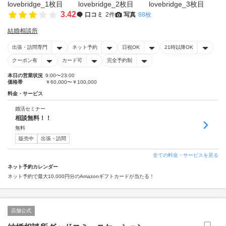
3.42
口コミ
2件
写真
88枚
結婚相談所
出張・訪問専門
ネット予約
日祝OK
21時以降OK
クーポン有
カード可
完全予約制
本日の営業状況
9:00〜23:00
価格帯
￥60,000〜￥100,000
料金・サービス
婚活セミナー
相談無料！！
無料
販売中
出張・訪問
全ての料金・サービスを見る
ネット予約カレンダー
ネット予約で最大10,000円分のAmazonギフトカードが当たる！
店舗公式