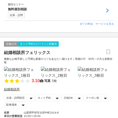
婚活セミナー
無料個別相談
出張・訪問
全ての料金・サービスを見る
店舗公式
ネット予約スピードくじ対象店
結婚相談所フェリックス
素敵なお相手探しと円満な家庭のコツをあなたへ届けます｜再婚の方・30代～の方も多数在
籍
3.10
写真
5枚
結婚相談所
出張・訪問対応
ネット予約
日祝OK
クーポン有
駐車場有
住所
山梨県甲府市古府中町1014-8
本日の営業状況
10:00〜18:00