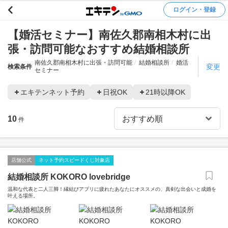
ログイン・登録
【婚活セミナー】南佐久郡南相木村に出
張・訪問可能なおすすめ結婚相談所
南佐久郡南相木村に出張・訪問可能
結婚相談所
婚活
変更
検索条件
セミナー
エキテンネット予約
日祝OK
21時以降OK
10
件
店舗公式
ネット予約スピードくじ対象店
結婚相談所 KOKORO lovebridge
温和な代表と二人三脚！縁結びアプリに疲れたあなたにオススメの、真剣な出会いと成婚を
叶える場所。