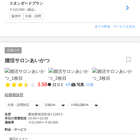
スタンダードプラン
￥
110,000
（税込）
販売中
出張・訪問
全ての料金・サービスを見る
店舗公式
婚活サロンあいかつ
3.58
口コミ
4件
写真
22枚
結婚相談所
出張・訪問対応
日祝OK
21時以降OK
住所
愛知県清須市須ケ口83-1
本日の営業状況
10:00〜22:00
価格帯
￥22,000〜￥33,000
料金・サービス
婚活セミナー