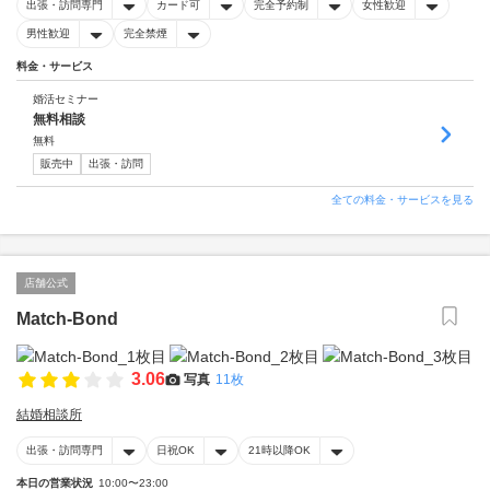
出張・訪問専門
カード可
完全予約制
女性歓迎
男性歓迎
完全禁煙
料金・サービス
婚活セミナー
無料相談
無料
販売中
出張・訪問
全ての料金・サービスを見る
店舗公式
Match-Bond
3.06
写真
11枚
結婚相談所
出張・訪問専門
日祝OK
21時以降OK
本日の営業状況
10:00〜23:00