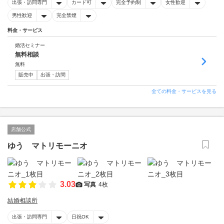
出張・訪問専門
カード可
完全予約制
女性歓迎
男性歓迎
完全禁煙
料金・サービス
婚活セミナー
無料相談
無料
販売中
出張・訪問
全ての料金・サービスを見る
店舗公式
ゆう マトリモーニオ
3.03
写真
4枚
結婚相談所
出張・訪問専門
日祝OK