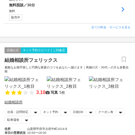
無料面談／30分
無料
販売中
全ての料金・サービスを見る
店舗公式
ネット予約スピードくじ対象店
結婚相談所フェリックス
素敵なお相手探しと円満な家庭のコツをあなたへ届けます｜再婚の方・30代～の方も多数在
籍
3.10
写真
5枚
結婚相談所
出張・訪問対応
ネット予約
日祝OK
クーポン有
駐車場有
住所
山梨県甲府市古府中町1014-8
本日の営業状況
10:00〜18:00