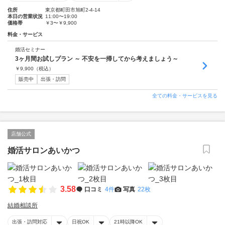
住所
東京都町田市旭町2-4-14
本日の営業状況
11:00〜19:00
価格帯
￥3〜￥9,900
料金・サービス
婚活セミナー
3ヶ月間お試しプラン ～ 不安を一掃してから考えましょう～
￥
9,900
（税込）
販売中
出張・訪問
全ての料金・サービスを見る
店舗公式
婚活サロンあいかつ
3.58
口コミ
4件
写真
22枚
結婚相談所
出張・訪問対応
日祝OK
21時以降OK