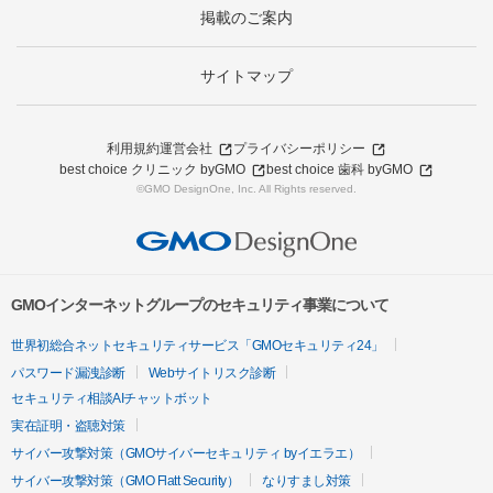
掲載のご案内
サイトマップ
利用規約
運営会社
プライバシーポリシー
best choice クリニック byGMO
best choice 歯科 byGMO
©GMO DesignOne, Inc. All Rights reserved.
GMOインターネットグループのセキュリティ事業について
世界初総合ネットセキュリティサービス「GMOセキュリティ24」
パスワード漏洩診断
Webサイトリスク診断
セキュリティ相談AIチャットボット
実在証明・盗聴対策
サイバー攻撃対策（GMOサイバーセキュリティ byイエラエ）
サイバー攻撃対策（GMO Flatt Security）
なりすまし対策