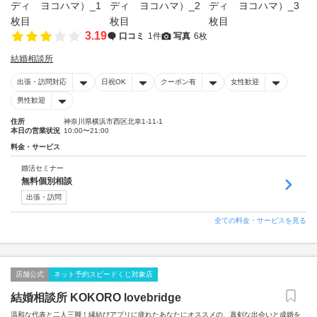
3.19
口コミ
1件
写真
6枚
結婚相談所
出張・訪問対応
日祝OK
クーポン有
女性歓迎
男性歓迎
住所
神奈川県横浜市西区北幸1-11-1
本日の営業状況
10:00〜21:00
料金・サービス
婚活セミナー
無料個別相談
出張・訪問
全ての料金・サービスを見る
店舗公式
ネット予約スピードくじ対象店
結婚相談所 KOKORO lovebridge
温和な代表と二人三脚！縁結びアプリに疲れたあなたにオススメの、真剣な出会いと成婚を