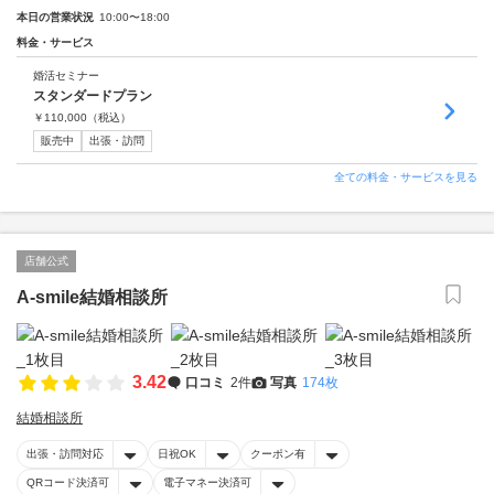
本日の営業状況
10:00〜18:00
料金・サービス
婚活セミナー
スタンダードプラン
￥
110,000
（税込）
販売中
出張・訪問
全ての料金・サービスを見る
店舗公式
A-smile結婚相談所
3.42
口コミ
2件
写真
174枚
結婚相談所
出張・訪問対応
日祝OK
クーポン有
QRコード決済可
電子マネー決済可