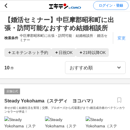
ログイン・登録
【婚活セミナー】中巨摩郡昭和町に出
張・訪問可能なおすすめ結婚相談所
中巨摩郡昭和町に出張・訪問可能
結婚相談所
婚活セ
変更
検索条件
ミナー
エキテンネット予約
日祝OK
21時以降OK
10
件
店舗公式
Steady Yokohama（ステディ ヨコハマ）
幸せが続く結婚生活を実現｜交際、プロポーズから式場選びまで♪婚活成功者のベテランカウ
ンセラーが伴走！