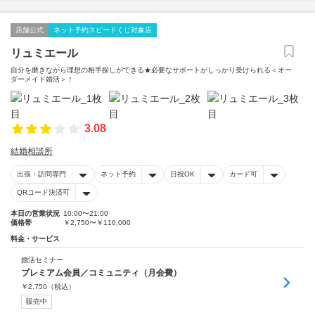
店舗公式
ネット予約スピードくじ対象店
リュミエール
自分を磨きながら理想の相手探しができる★必要なサポートがしっかり受けられる＜オー
ダーメイド婚活＞！
3.08
結婚相談所
出張・訪問専門
ネット予約
日祝OK
カード可
QRコード決済可
本日の営業状況
10:00〜21:00
価格帯
￥2,750〜￥110,000
料金・サービス
婚活セミナー
プレミアム会員／コミュニティ（月会費）
￥
2,750
（税込）
販売中