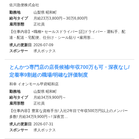
佐川急便株式会社
勤務地
山梨県 昭和町
給与タイプ
月給23万3,800円～30万6,800円
雇用形態
正社員
【仕事内容】<職種> セールスドライバー [正]ドライバー・運転手、配
達・配送・宅配便、仕分け・シール貼り <雇用形…
求人の更新日
2026-07-09
スポンサー
求人ボックス
とんかつ専門店の店長候補/年収700万も可・深夜なし/
定着率9割超の職場/明確な評価制度
和幸 イオンモール甲府昭和店
勤務地
山梨県 昭和町
給与タイプ
月給34万9,900円～
雇用形態
正社員
【仕事内容】豊富な資格手当! 入社2年目で年収500万円以上のメンバー
多数! 月給34万9,900円～! 深夜営…
求人の更新日
2026-07-31
スポンサー
求人ボックス