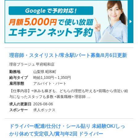
理容師・スタイリスト/常永駅/パート募集/8月6日更新
理容プラージュ 甲府昭和店
勤務地
山梨県 昭和町
給与タイプ
時給1,100円～1,350円
雇用形態
アルバイト・パート
【仕事内容】<休みも稼ぎも、どちらの理想も叶える>前職から倍近い給
与になったスタッフも多数 <募集職種> 理容師 …
求人の更新日
2026-08-06
スポンサー
求人ボックス
ドライバー/配達/仕分け・シール貼り 未経験OK/しっ
かり休めて安定収入/賞与年2回 ドライバー