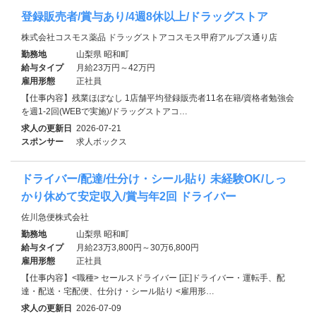
登録販売者/賞与あり/4週8休以上/ドラッグストア
株式会社コスモス薬品 ドラッグストアコスモス甲府アルプス通り店
勤務地
山梨県 昭和町
給与タイプ
月給23万円～42万円
雇用形態
正社員
【仕事内容】残業ほぼなし 1店舗平均登録販売者11名在籍/資格者勉強会
を週1-2回(WEBで実施)/ドラッグストアコ…
求人の更新日
2026-07-21
スポンサー
求人ボックス
ドライバー/配達/仕分け・シール貼り 未経験OK/しっ
かり休めて安定収入/賞与年2回 ドライバー
佐川急便株式会社
勤務地
山梨県 昭和町
給与タイプ
月給23万3,800円～30万6,800円
雇用形態
正社員
【仕事内容】<職種> セールスドライバー [正]ドライバー・運転手、配
達・配送・宅配便、仕分け・シール貼り <雇用形…
求人の更新日
2026-07-09