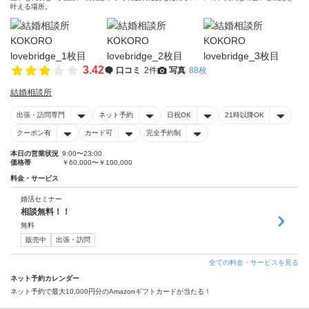
叶える場所。
3.42
口コミ
2件
写真
88枚
結婚相談所
出張・訪問専門
ネット予約
日祝OK
21時以降OK
クーポン有
カード可
完全予約制
本日の営業状況
9:00〜23:00
価格帯
￥60,000〜￥100,000
料金・サービス
婚活セミナー
相談無料！！
無料
販売中
出張・訪問
全ての料金・サービスを見る
ネット予約カレンダー
ネット予約で最大10,000円分のAmazonギフトカードが当たる！